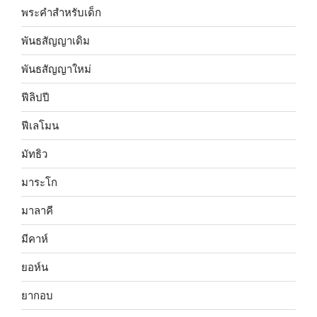
พระคำสำหรับเด็ก
พันธสัญญาเดิม
พันธสัญญาใหม่
ฟีลิปปี
ฟีเลโมน
มัทธิว
มาระโก
มาลาคี
มีคาห์
ยอห์น
ยากอบ