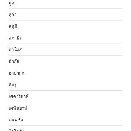
ยูดา
ลูกา
สดุดี
สุภาษิต
อาโมส
ฮักกัย
ฮาบากุก
ฮีบรู
เศคาริยาห์
เศฟันยาห์
เอเฟซัส