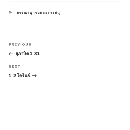
CATEGORIES
บรรณานุกรมและสารบัญ
Post
Previous
PREVIOUS
navigation
Post
สุภาษิต 1-31
Next
NEXT
Post
1-2 โครินธ์