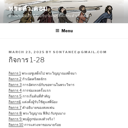
Skip
พระคำ.คอม
to
อ่านพระคัมภีร์ มีคำอธิบายสั้นๆ และพระคำเชื่อมโยง
content
Menu
POSTED
MARCH 23, 2025
BY
SONTANEE@GMAIL.COM
ON
กิจการ 1-28
กิจการ 1
พระเยซูเสด็จไป พระวิญญาณเสด็จมา
กิจการ 2
กำเนิดคริสตจักร
กิจการ 3
การอัศจรรย์กับขอทานในพระวิหาร
กิจการ 4
การข่มเหงครั้งแรก
กิจการ 5
การเริ่มต้นที่สำคัญ
กิจการ6
แต่งตั้งผู้รับใช้ดูแลพี่น้อง
กิจการ 7
คำอธิบายของสเทเฟน
กิจการ 8
พระวิญญาณ ฟีลิป กับขุนนาง
กิจการ 9
พบผู้ถูกข่มเหงตัวจริง !
กิจการ 10
การแสวงหาของนายร้อย