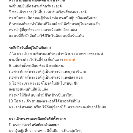
พระนามของพระองค์คือ พระยาห์เวห์
จงชื่นชมยินดีต่อพระพักตร์พระองค์
5 พระเจ้าทรงอยู่ในที่ประทับอันบริสุทธิ์ของพระองค์
ทรงเป็นพระบิดาของผู้กำพร้าพ่อ ทรงเป็นผู้ปกป้องหญิงม่าย
6 พระองค์ทรงทำให้คนที่โดดเดี่ยวได้เข้ามาอยู่ในครอบครัว
ทรงนำผู้ที่ถูกจำจองออกมาพร้อมกับเสียงเพลง
แต่คนที่ดื้อดึงดันต้องใช้ชีวิตในดินแดนที่แร้นแค้น
ระลึกถึงวันที่อยู่ในถิ่นกันดาร
7 โอ พระเจ้า ยามที่พระองค์ทรงนำหน้าประชากรของพระองค์
ยามที่ทรงก้าวไปในที่ร้าง ถิ่นกันดาร
เซ ลาห์
8 แผ่นดินก็สะเทือน ท้องฟ้าเทฝนลงมา
ต่อพระพักตร์พระองค์ ผู้เป็นพระเจ้าแห่งภูเขาซีนาย
ต่อพระพักตร์พระองค์ ผู้เป็นพระเจ้าแห่งอิสราเอล
9 โอ พระเจ้า พระองค์โปรดให้ฝนโปรยชุ่มชื่น
ลงมายังแผ่นดินที่แห้งแล้ง
ทรงทำให้ผืนดินชุ่มน้ำมีชีวิตชีวาขึ้นมาใหม่
10 โอ พระเจ้า คนของพระองค์ได้มาอาศัยที่นั่น
พระองค์ทรงจัดเตรียมให้กับผู้ที่ยากไร้ เพราะพระองค์ทรงดียิ่งนัก
พระเจ้าทรงชนะเหนือกษัตริย์ทั้งหลาย
11 พระยาห์เวห์
ตรัสถ้อยคำออกมา
พวกผู้หญิงที่ประกาศข่าวดีนั้นมีมากเป็นกลุ่มใหญ่