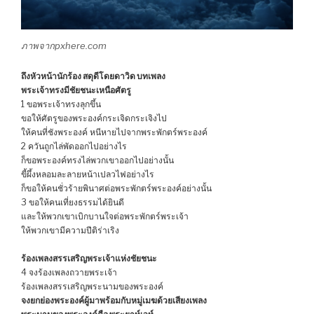
ภาพจากpxhere.com
ถึงหัวหน้านักร้อง สดุดีโดยดาวิด บทเพลง
พระเจ้าทรงมีชัยชนะเหนือศัตรู
1 ขอพระเจ้าทรงลุกขึ้น
ขอให้ศัตรูของพระองค์กระเจิดกระเจิงไป
ให้คนที่ชังพระองค์ หนีหายไปจากพระพักตร์พระองค์
2 ควันถูกไล่พัดออกไปอย่างไร
ก็ขอพระองค์ทรงไล่พวกเขาออกไปอย่างนั้น
ขี้ผึ้งหลอมละลายหน้าเปลวไฟอย่างไร
ก็ขอให้คนชั่วร้ายพินาศต่อพระพักตร์พระองค์อย่างนั้น
3 ขอให้คนเที่ยงธรรมได้ยินดี
และให้พวกเขาเบิกบานใจต่อพระพักตร์พระเจ้า
ให้พวกเขามีความปีติร่าเริง
ร้องเพลงสรรเสริญพระเจ้าแห่งชัยชนะ
4 จงร้องเพลงถวายพระเจ้า
ร้องเพลงสรรเสริญพระนามของพระองค์
จงยกย่องพระองค์ผู้มาพร้อมกับหมู่เมฆด้วยเสียงเพลง