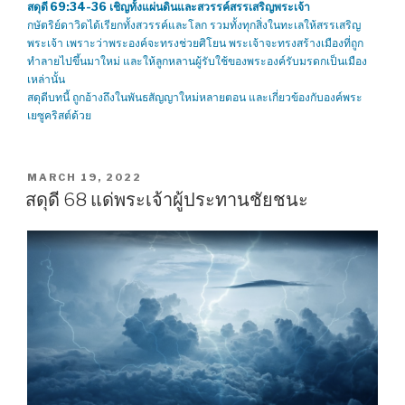
สดุดี 69:34-36
เชิญทั้งแผ่นดินและสวรรค์สรรเสริญพระเจ้า
กษัตริย์ดาวิดได้เรียกทั้งสวรรค์และโลก รวมทั้งทุกสิ่งในทะเลให้สรรเสริญ
พระเจ้า เพราะว่าพระองค์จะทรงช่วยศิโยน พระเจ้าจะทรงสร้างเมืองที่ถูก
ทำลายไปขึ้นมาใหม่ และให้ลูกหลานผู้รับใช้ของพระองค์รับมรดกเป็นเมือง
เหล่านั้น
สดุดีบทนี้ ถูกอ้างถึงในพันธสัญญาใหม่หลายตอน และเกี่ยวข้องกับองค์พระ
เยซูคริสต์ด้วย
POSTED
MARCH 19, 2022
ON
สดุดี 68 แด่พระเจ้าผู้ประทานชัยชนะ