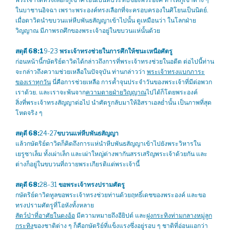
ในบาชานอิจฉา เพราะพระองค์ทรงเลือกที่จะครอบครองในศิโยนเป็นนิตย์.
เมื่อดาวิดนำขบวนแห่หีบพันธสัญญาเข้าไปนั้น ดูเหมือนว่า ในโลกฝ่าย
วิญญาณ มีภาพรถศึกของพระเจ้าอยู่ในขบวนแห่นั้นด้วย
สดุดี 68:1
9-23
พระเจ้าทรงช่วยในการศึกให้ชนะเหนือศัตรู
ก่อนหน้านี้กษัตริย์ดาวิดได้กล่าวถึงการที่พระเจ้าทรงช่วยในอดีต ต่อไปนี้ท่าน
จะกล่าวถึงความช่วยเหลือในปัจจุบัน ท่านกล่าวว่า
พระเจ้าทรงแบกภาระ
ของเราทุกวัน
นี่คือการช่วยเหลือ การค้ำจุนประจำวันของพระเจ้าที่มีต่อพวก
เราด้วย. และเราจะพ้นจาก
ความตายฝ่ายวิญญาณ
ไปได้ก็โดยพระองค์
สิ่งที่พระเจ้าทรงสัญญาต่อไป นำศัตรูกลับมาให้อิสราเอลย่ำนั้น เป็นภาพที่สุด
โหดจริง ๆ
สดุดี 68:
24-27
ขบวนแห่หีบพันธสัญญา
แล้วกษัตริย์ดาวิดก็คิดถึงการแห่นำหีบพันธสัญญาเข้าไปยังพระวิหารใน
เยรูซาเล็ม ทั้งเผ่าเล็ก และเผ่าใหญ่ต่างพากันสรรเสริญพระเจ้าด้วยกัน และ
ต่างก็อยู่ในขบวนที่ถวายพระเกียรติแด่พระเจ้านี้
สดุดี 68:
28-31
ขอพระเจ้าทรงปรามศัตรู
กษัตริย์ดาวิดทูลขอพระเจ้าทรงช่วยท่านด้วยฤทธิ์เดชของพระองค์ และขอ
ทรงปรามศัตรูที่โอหังทั้งหลาย
สัตว์ป่าที่อาศัยในดงอ้อ
มีความหมายถึงอียิปต์ และ
ฝูงกระทิงท่ามกลางหมู่ลูก
กระทิง
ของชาติต่าง ๆ ก็คือกษัตริย์ที่แข็งแรงซึ่งอยู่รอบ ๆ ชาติที่อ่อนแอกว่า