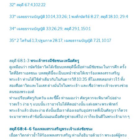
32* สดุดี 67:4,102:22
33* เฉลยธรรมบัญญัติ 10:14,33:26; 1 พงศ์กษัตริย์ 8:27; สดุดี 18:10, 29:4
34* เฉลยธรรมบัญญัติ 33:26,29; สดุดี 29:1, 150:1
35* 2 โครินธ์ 1;3;ปฐมกาล 28:17; เฉลยธรรมบัญญัติ 7:21, 10:17
สดุดี 68:1-3
พระเจ้าทรงมีชัยชนะเหนือศัตรู
ดูเหมือนว่า กษัตริย์ดาวิดได้เขียนบทสดุดีนี้เมื่อท่านมีชัยชนะในการศึก ครั้ง
ใดที่อิสราเอลชนะ บทสดุดีนี้จะเป็นบทนำช่วยให้เขาร้องเพลงสรรเสริญ
พระเจ้า ท่านได้ใช้คำเดียวกับในกันดารวิถี 10:35 ที่โมเสสเคยกล่าวไว้ ทั้ง
สองคือดาวิดและโมเสส ต่างมั่นใจในพระเจ้า และเชื่อว่าพระเจ้าจะทรงช่วย
คนของพระองค์
ท่านเปรียบศัตรูกับควัน และขี้ผึ้ง ท่านมองว่า ศัตรูควรจะพินาศไปอย่าง
รวดเร็ว ง่าย ๆ แบบนั้น เราอาจไม่ได้คิดอย่างนั้น แต่เฉพาะพระพักตร์
พระเจ้าแล้ว มันจะง่าย ดังนั้นเมื่อเราต้องเจอกับอุปสรรคที่เป็นศัตรูเราก็ควร
จะมาหาพระคำข้อนี้แน่นอนเมื่อศัตรูพ่ายแพ้ไป เราก็จะยินดีในพระเจ้ามาก ๆ
สดุดี 68:4-6
ร้องเพลงสรรเสริญพระเจ้าแห่งชัยชนะ
เมื่อดาวิดกล่าวย้ำให้ร้องเพลงสรรเสริญ ท่านก็อธิบายด้วยว่า พระองค์ผู้ทรง