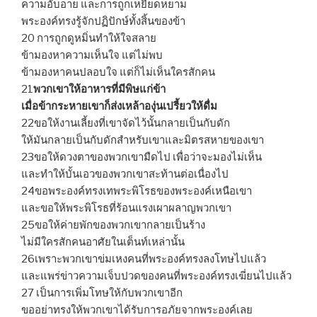
ความอับอาย และการถูกเหยียดหยาม
พระองค์ทรงรู้จักปฏิปักษ์ทั้งสิ้นของข้า
20 การถูกดูหมิ่นทำให้ใจสลาย
ข้ามองหาความเห็นใจ แต่ไม่พบ
ข้ามองหาคนปลอบใจ แต่ก็ไม่เห็นใครสักคน
21
พวกเขาให้อาหารที่มีพิษแก่ข้า
เมื่อข้ากระหายเขาก็ส่งเหล้าองุ่นเปรี้ยวให้ดื่ม
22ขอให้งานเลี้ยงที่เขาจัดไว้นั้นกลายเป็นกับดัก
ให้มันกลายเป็นกับดักสำหรับเขาและมิตรสหายของเขา
23ขอให้ดวงตาของพวกเขามืดไป เพื่อว่าจะมองไม่เห็น
และทำให้บั้นเอวของพวกเขาสะท้านต่อเนื่องไป
24ขอพระองค์ทรงเทพระพิโรธของพระองค์เหนือเขา
และขอให้พระพิโรธที่ร้อนแรงเผาผลาญพวกเขา
25ขอให้ค่ายพักของพวกเขากลายเป็นร้าง
ไม่มีใครสักคนอาศัยในเต็นท์เหล่านั้น
26เพราะพวกเขาข่มเหงคนที่พระองค์ทรงลงโทษไปแล้ว
และแพร่ข่าวความเจ็บปวดของคนที่พระองค์ทรงเฆี่ยนไปแล้ว
27 เป็นการเพิ่มโทษให้กับพวกเขาอีก
ขออย่าทรงให้พวกเขาได้รับการอภัยจากพระองค์เลย