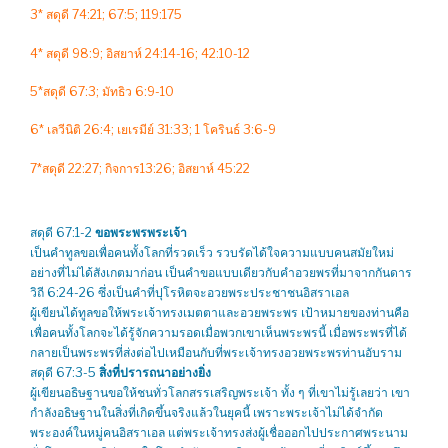
3* สดุดี 74:21; 67:5; 119:175
4* สดุดี 98:9; อิสยาห์ 24:14-16; 42:10-12
5*สดุดี 67:3; มัทธิว 6:9-10
6* เลวีนิติ 26:4; เยเรมีย์ 31:33; 1 โครินธ์ 3:6-9
7*สดุดี 22:27; กิจการ13:26; อิสยาห์ 45:22
สดุดี 67:1-2
ขอพระพรพระเจ้า
เป็นคำทูลขอเพื่อคนทั้งโลกที่รวดเร็ว รวบรัดได้ใจความแบบคนสมัยใหม่
อย่างที่ไม่ได้สังเกตมาก่อน เป็นคำขอแบบเดียวกับคำอวยพรที่มาจากกันดาร
วิถี 6:24-26 ซึ่งเป็นคำที่ปุโรหิตจะอวยพระประชาชนอิสราเอล
ผู้เขียนได้ทูลขอให้พระเจ้าทรงเมตตาและอวยพระพร เป้าหมายของท่านคือ
เพื่อคนทั้งโลกจะได้รู้จักความรอดเมื่อพวกเขาเห็นพระพรนี้ เมื่อพระพรที่ได้
กลายเป็นพระพรที่ส่งต่อไปเหมือนกับที่พระเจ้าทรงอวยพระพรท่านอับราม
สดุดี 67:3-5
สิ่งที่ปรารถนาอย่างยิ่ง
ผู้เขียนอธิษฐานขอให้ชนทั่วโลกสรรเสริญพระเจ้า ทั้ง ๆ ที่เขาไม่รู้เลยว่า เขา
กำลังอธิษฐานในสิ่งที่เกิดขึ้นจริงแล้วในยุคนี้ เพราะพระเจ้าไม่ได้จำกัด
พระองค์ในหมู่คนอิสราเอล แต่พระเจ้าทรงส่งผู้เชื่อออกไปประกาศพระนาม