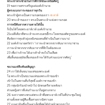
พระเจ้าทรงช่วยในการศึกให้ชนะเหนือศัตรู
19 ขอถวายสรรเสริญแด่องค์เจ้านาย
ผู้ทรงแบกภาระของเราทุกวัน
พระเจ้าผู้ทรงเป็นความรอดของเรา
เซ ลาห์
20 พระเจ้าของเรา ทรงเป็นพระเจ้าแห่งความรอด
การหนีพ้นจากความตายได้นั้น
ก็เป็นได้โดยพระยาห์เวห์ องค์เจ้านาย
21แน่ที่เดียวที่พระเจ้าจะทรงบดขยี้กระโหลกของศัตรูของพระองค์
คือจัดการทุบหัวยุ่งเหยิงของคนที่ดำเนินในความบาป
22 องค์เจ้านายตรัสว่า “เราจะนำพวกเขากลับมาจากบาชาน
เราจะนำพวกเขากลับมาจากที่ลึกในท้องทะเล
23 เพื่อว่าเจ้าจะได้เอาเท้าย่ำลงไปในเลือด
เพื่อลิ้นของสุนัขเลี้ยงของเจ้าจะได้รับส่วนแบ่งจากศัตรู”
ขบวนแห่หีบพันธสัญญา
24 เราได้เห็นขบวนแห่ของพระองค์
โอ พระเจ้าเป็นขบวนแห่ของพระเจ้าของข้า
เข้าไปในสถานที่บริสุทธิ์ องค์ราชาของข้า
25 กลุ่มนักร้องนำหน้าไป นักดนตรีตามหลังมา
ส่วนหญิงสาวที่เล่นรำมะนาก็อยู่ตรงกลาง
26 จงถวายพระพรแด่พระเจ้าคือพระยาห์เวห์ในที่ประชุมใหญ่
ท่านทั้งหลายผู้สืบเชื้อสายจากอิสราเอล
27 เบนยามินซึ่งเป็นเผ่าเล็กที่สุดได้นำหน้าพวกเขาไป