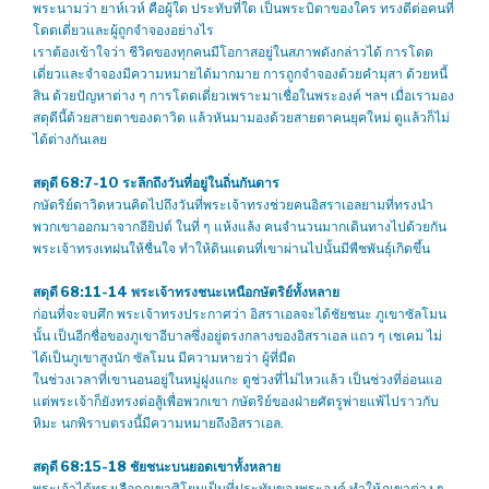
พระนามว่า ยาห์เวห์ คือผู้ใด ประทับที่ใด เป็นพระบิดาของใคร ทรงดีต่อคนที่
โดดเดี่ยวและผู้ถูกจำจองอย่างไร
เราต้องเข้าใจว่า ชีวิตของทุกคนมีโอกาสอยู่ในสภาพดังกล่าวได้ การโดด
เดี่ยวและจำจองมีความหมายได้มากมาย การถูกจำจองด้วยคำมุสา ด้วยหนี้
สิน ด้วยปัญหาต่าง ๆ การโดดเดี่ยวเพราะมาเชื่อในพระองค์ ฯลฯ เมื่อเรามอง
สดุดีนี้ด้วยสายตาของดาวิด แล้วหันมามองด้วยสายตาคนยุคใหม่ ดูแล้วก็ไม่
ได้ต่างกันเลย
สดุดี 68:7-10
ระลึกถึงวันที่อยู่ในถิ่นกันดาร
กษัตริย์ดาวิดหวนคิดไปถึงวันที่พระเจ้าทรงช่วยคนอิสราเอลยามที่ทรงนำ
พวกเขาออกมาจากอียิปต์ ในที่ ๆ แห้งแล้ง คนจำนวนมากเดินทางไปด้วยกัน
พระเจ้าทรงเทฝนให้ชื่นใจ ทำให้ดินแดนที่เขาผ่านไปนั้นมีพืชพันธุ์เกิดขึ้น
สดุดี 68:11-14
พระเจ้าทรงชนะเหนือกษัตริย์ทั้งหลาย
ก่อนที่จะจบศึก พระเจ้าทรงประกาศว่า อิสราเอลจะได้ชัยชนะ ภูเขาซัลโมน
นั้น เป็นอีกชื่อของภูเขาอีบาลซึ่งอยู่ตรงกลางของอิสราเอล แถว ๆ เชเคม ไม่
ได้เป็นภูเขาสูงนัก ซัลโมน มีความหายว่า ผู้ที่มืด
ในช่วงเวลาที่เขานอนอยู่ในหมู่ฝูงแกะ ดูช่วงที่ไม่ไหวแล้ว เป็นช่วงที่อ่อนแอ
แต่พระเจ้าก็ยังทรงต่อสู้เพื่อพวกเขา กษัตริย์ของฝ่ายศัตรูพ่ายแพ้ไปราวกับ
หิมะ นกพิราบตรงนี้มีความหมายถึงอิสราเอล.
สดุดี 68:15-18
ชัยชนะบนยอดเขาทั้งหลาย
พระเจ้าได้ทรงเลือกภูเขาศิโยนเป็นที่ประทับของพระองค์ ทำให้ภูเขาต่าง ๆ