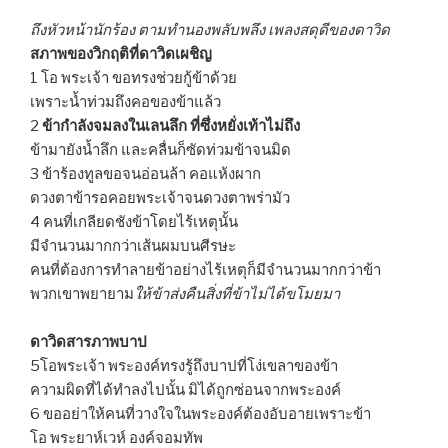
ถึงหัวหน้านักร้อง ตามทำนองพลับพลึง เพลงสดุดีของดาวิด
สภาพของวิกฤติที่ดาวิดเผชิญ
1 โอ พระเจ้า ขอทรงช่วยกู้ข้าด้วย
เพราะน้ำท่วมถึงคอของข้าแล้ว
2
ข้ากำลังจมลงในเลนลึก ที่ซึ่งหยั่งเท้าไม่ถึง
ข้ามายังน้ำลึก และคลื่นก็ซัดท่วมข้าจนมิด
3 ข้าร้องทูลขอจนอ่อนล้า คอแห้งผาก
ดวงตาข้ารอคอยพระเจ้าจนดวงตาพร่ามัว
4 คนที่เกลียดชังข้าโดยไร้เหตุนั้น
มีจำนวนมากกว่าเส้นผมบนศีรษะ
คนที่ต้องการทำลายข้าอย่างไร้เหตุก็มีจำนวนมากกว่าข้า
พวกเขาพยายาม
ให้ข้าส่งคืนสิ่งที่ข้าไม่ได้ขโมยมา
ดาวิดสารภาพบาป
5โอพระเจ้า พระองค์ทรงรู้ถึงบาปที่โง่เขลาของข้า
ความผิดที่ได้ทำลงไปนั้น มิได้ถูกซ่อนจากพระองค์
6 ขออย่าให้คนที่วางใจในพระองค์ต้องอับอายเพราะข้า
โอ พระยาห์เวห์ องค์จอมทัพ