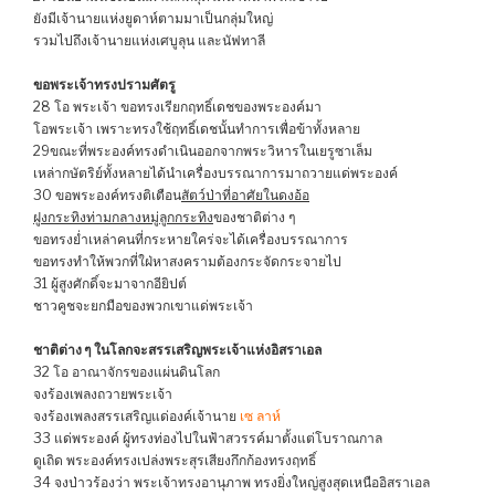
ยังมีเจ้านายแห่งยูดาห์ตามมาเป็นกลุ่มใหญ่
รวมไปถึงเจ้านายแห่งเศบูลุน และนัฟทาลี
ขอพระเจ้าทรงปรามศัตรู
28 โอ พระเจ้า ขอทรงเรียกฤทธิ์เดชของพระองค์มา
โอพระเจ้า เพราะทรงใช้ฤทธิ์เดชนั้นทำการเพื่อข้าทั้งหลาย
29ขณะที่พระองค์ทรงดำเนินออกจากพระวิหารในเยรูซาเล็ม
เหล่ากษัตริย์ทั้งหลายได้นำเครื่องบรรณาการมาถวายแด่พระองค์
30 ขอพระองค์ทรงติเตือน
สัตว์ป่าที่อาศัยในดงอ้อ
ฝูงกระทิงท่ามกลางหมู่ลูกกระทิง
ของชาติต่าง ๆ
ขอทรงย่ำเหล่าคนที่กระหายใคร่จะได้เครื่องบรรณาการ
ขอทรงทำให้พวกที่ใฝ่หาสงครามต้องกระจัดกระจายไป
31 ผู้สูงศักดิ์จะมาจากอียิปต์
ชาวคูชจะยกมือของพวกเขาแด่พระเจ้า
ชาติต่าง ๆ ในโลกจะสรรเสริญพระเจ้าแห่งอิสราเอล
32 โอ อาณาจักรของแผ่นดินโลก
จงร้องเพลงถวายพระเจ้า
จงร้องเพลงสรรเสริญแด่องค์เจ้านาย
เซ ลาห์
33 แด่พระองค์ ผู้ทรงท่องไปในฟ้าสวรรค์มาตั้งแต่โบราณกาล
ดูเถิด พระองค์ทรงเปล่งพระสุรเสียงกึกก้องทรงฤทธิ์
34 จงป่าวร้องว่า พระเจ้าทรงอานุภาพ ทรงยิ่งใหญ่สูงสุดเหนืออิสราเอล