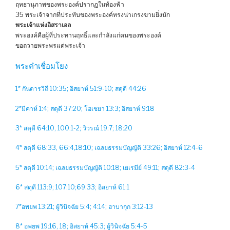
ฤทธานุภาพของพระองค์ปรากฏในท้องฟ้า
35 พระเจ้าจากที่ประทับของพระองค์ทรงน่าเกรงขามยิ่งนัก
พระเจ้าแห่งอิสราเอล
พระองค์คือผู้ที่ประทานฤทธิ์และกำลังแก่คนของพระองค์
ขอถวายพระพรแด่พระเจ้า
พระคำเชื่อมโยง
1* กันดารวิถี 10:35; อิสยาห์ 51:9-10; สดุดี 44:26
2*มีคาห์ 1:4; สดุดี 37:20; โฮเชยา 13:3; อิสยาห์ 9:18
3* สดุดี 64:10, 100:1-2; วิวรณ์​ 19:7; 18:20
4* สดุดี 68:33, 66:4,18:10; เฉลยธรรมบัญญัติ 33:26; อิสยาห์ 12:4-6
5* สดุดี 10:14; เฉลยธรรมบัญญัติ 10:18; เยเรมีย์ 49:11; สดุดี 82:3-4
6* สดุดี 113:9; 107:10;69:33; อิสยาห์ 61:1
7*อพยพ 13:21; ผู้วินิจฉัย 5:4; 4:14; ฮาบากุก 3:12-13
8* อพยพ 19:16, 18; อิสยาห์ 45:3; ผู้วินิจฉัย 5:4-5