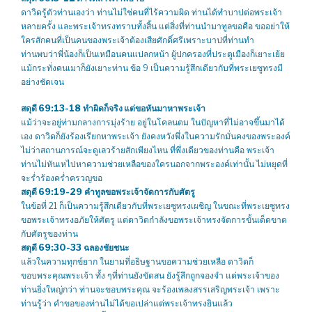
ดาวิดรู้ตัวท่านเองว่า ท่านไม่ใช่คนที่ไร้ความผิด ท่านได้ทำบาปต่อพระเจ้า
หลายครั้ง และพระเจ้าทรงทราบทั้งสิ้น แต่สิ่งที่ท่านนำมาทูลขอคือ ขออย่าให้
ใครสักคนที่เป็นคนของพระเจ้าต้องเสียศักดิ์ศรีเพราะบาปที่ท่านทำ
ท่านพบว่าพี่น้องก็เป็นเหมือนคนแปลกหน้า ผู้ปกครองที่ประตูเมืองก็เยาะเย้ย
แม้กระทั่งคนเมาก็ยังเยาะท่าน ข้อ 9 เป็นความรู้สึกเดียวกับที่พระเยซูทรงมี
อย่างชัดเจน
สดุดี 69:13-18
ทำผิดก็จริง แต่ขอหันมาหาพระเจ้า
แม้ว่าจะอยู่ท่ามกลางการมุ่งร้าย อยู่ในโคลนตม ในปัญหาที่ไม่อาจขึ้นมาได้
เอง ดาวิดก็ยังร้องเรียกหาพระเจ้า ยังคงหวังพึ่งในความรักมั่นคงของพระองค์
ไม่ว่าสถานการณ์จะดูเลวร้ายสักเพียงไหน ที่พึ่งเดียวของท่านคือ พระเจ้า
ท่านไม่หันเหไปหาความช่วยเหลือของใครนอกจากพระองค์เท่านั้น ไม่หยุดที่
จะร่ำร้องคร่ำครวญขอ
สดุดี 69:19-29
คำทูลขอพระเจ้าจัดการกับศัตรู
ในข้อที่ 21 ก็เป็นความรู้สึกเดียวกับที่พระเยซูทรงเผชิญ ในขณะที่พระเยซูทรง
ขอพระเจ้าทรงอภัยให้ศัตรู แต่ดาวิดกำลังขอพระเจ้าทรงจัดการขั้นเด็ดขาด
กับศัตรูของท่าน
สดุดี 69:30-33
ฉลองชัยชนะ
แล้วในความทุกข์ยาก ในยามที่อธิษฐานขอความช่วยเหลือ ดาวิดก็
ขอบพระคุณพระเจ้า ทั้ง ๆที่ท่านยังขัดสน ยังรู้สึกถูกจองจำ แต่พระเจ้าของ
ท่านยิ่งใหญ่กว่า ท่านจะขอบพระคุณ จะร้องเพลงสรรเสริญพระเจ้า เพราะ
ท่านรู้ว่า คำขอของท่านไม่ได้ขอเปล่าแต่พระเจ้าทรงยินแล้ว