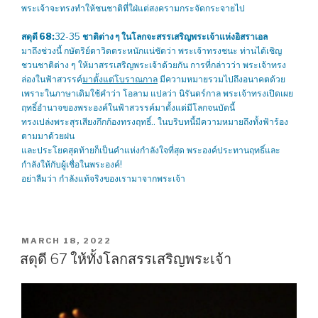
พระเจ้าจะทรงทำให้ชนชาติที่ใฝ่แต่สงครามกระจัดกระจายไป
สดุดี 68:
32-35
ชาติต่าง ๆ ในโลกจะสรรเสริญพระเจ้าแห่งอิสราเอล
มาถึงช่วงนี้ กษัตริย์ดาวิดตระหนักแน่ชัดว่า พระเจ้าทรงชนะ ท่านได้เชิญ
ชวนชาติต่าง ๆ ให้มาสรรเสริญพระเจ้าด้วยกัน การที่กล่าวว่า พระเจ้าทรง
ล่องในฟ้าสวรรค์
มาตั้งแต่โบราณกาล
มีความหมายรวมไปถึงอนาคตด้วย
เพราะในภาษาเดิมใช้คำว่า โอลาม แปลว่า นิรันดร์กาล พระเจ้าทรงเปิดเผย
ฤทธิ์อำนาจของพระองค์ในฟ้าสวรรค์มาตั้งแต่มีโลกจนบัดนี้
ทรงเปล่งพระสุรเสียงกึกก้องทรงฤทธิ์.. ในบริบทนี้มีความหมายถึงทั้งฟ้าร้อง
ตามมาด้วยฝน
และประโยคสุดท้ายก็เป็นคำแห่งกำลังใจที่สุด พระองค์ประทานฤทธิ์และ
กำลังให้กับผู้เชื่อในพระองค์!
อย่าลืมว่า กำลังแท้จริงของเรามาจากพระเจ้า
POSTED
MARCH 18, 2022
ON
สดุดี 67 ให้ทั้งโลกสรรเสริญพระเจ้า