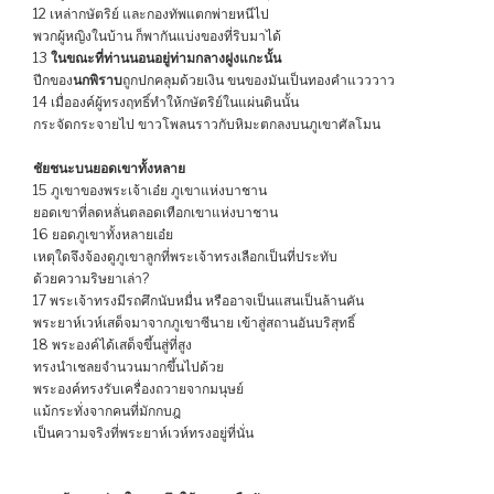
12 เหล่ากษัตริย์ และกองทัพแตกพ่ายหนีไป
พวกผู้หญิงในบ้าน ก็พากันแบ่งของที่ริบมาได้
13
ในขณะที่ท่านนอนอยู่ท่ามกลางฝูงแกะนั้น
ปีกของ
นกพิราบ
ถูกปกคลุมด้วยเงิน ขนของมันเป็นทองคำแวววาว
14 เมื่อองค์ผู้ทรงฤทธิ์ทำให้กษัตริย์ในแผ่นดินนั้น
กระจัดกระจายไป ขาวโพลนราวกับหิมะตกลงบนภูเขาศัลโมน
ชัยชนะบนยอดเขาทั้งหลาย
15 ภูเขาของพระเจ้าเอ๋ย ภูเขาแห่งบาชาน
ยอดเขาที่ลดหลั่นตลอดเทือกเขาแห่งบาชาน
16 ยอดภูเขาทั้งหลายเอ๋ย
เหตุใดจึงจ้องดูภูเขาลูกที่พระเจ้าทรงเลือกเป็นที่ประทับ
ด้วยความริษยาเล่า?
17 พระเจ้าทรงมีรถศึกนับหมื่น หรืออาจเป็นแสนเป็นล้านคัน
พระยาห์เวห์เสด็จมาจากภูเขาซีนาย เข้าสู่สถานอันบริสุทธิ์
18 พระองค์ได้เสด็จขึ้นสู่ที่สูง
ทรงนำเชลยจำนวนมากขึ้นไปด้วย
พระองค์ทรงรับเครื่องถวายจากมนุษย์
แม้กระทั่งจากคนที่มักกบฎ
เป็นความจริงที่พระยาห์เวห์ทรงอยู่ที่นั่น