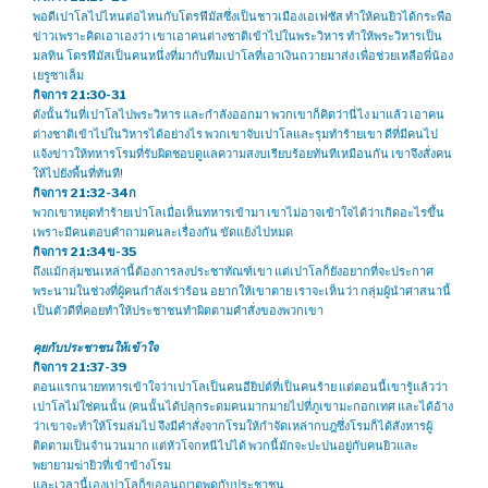
พอดีเปาโลไปไหนต่อไหนกับโตรฟีมัสซึ่งเป็นชาวเมืองเอเฟซัส ทำให้คนยิวได้กระพือ
ข่าวเพราะคิดเอาเองว่า เขาเอาคนต่างชาติเข้าไปในพระวิหาร ทำให้พระวิหารเป็น
มลทิน โตรฟีมัสเป็นคนหนึ่งที่มากับทีมเปาโลที่เอาเงินถวายมาส่ง เพื่อช่วยเหลือพี่น้อง
เยรูซาเล็ม
กิจการ 21:30-31
ดังนั้นวันที่เปาโลไปพระวิหาร และกำลังออกมา พวกเขาก็คิดว่านี่ไง มาแล้ว เอาคน
ต่างชาติเข้าไปในวิหารได้อย่างไร พวกเขาจับเปาโลและรุมทำร้ายเขา ดีที่มีคนไป
แจ้งข่าวให้ทหารโรมที่รับผิดชอบดูแลความสงบเรียบร้อยทันทีเหมือนกัน เขาจึงสั่งคน
ให้ไปยังพื้นที่ทันที!
กิจการ 21:32-34ก
พวกเขาหยุดทำร้ายเปาโลเมื่อเห็นทหารเข้ามา เขาไม่อาจเข้าใจได้ว่าเกิดอะไรขึ้น
เพราะมีคนตอบคำถามคนละเรื่องกัน ขัดแย้งไปหมด
กิจการ 21:34ข-35
ถึงแม้กลุ่มชนเหล่านี้ต้องการลงประชาทัณฑ์เขา แต่เปาโลก็ยังอยากที่จะประกาศ
พระนามในช่วงที่ผู้คนกำลังเร่าร้อน อยากให้เขาตาย เราจะเห็นว่า กลุ่มผู้นำศาสนานี้
เป็นตัวดีที่คอยทำให้ประชาชนทำผิดตามคำสั่งของพวกเขา
คุยกับประชาชนให้เข้าใจ
กิจการ 21:37-39
ตอนแรกนายทหารเข้าใจว่าเปาโลเป็นคนอียิปต์ที่เป็นคนร้าย แต่ตอนนี้เขารู้แล้วว่า
เปาโลไม่ใช่คนนั้น (คนนั้นได้ปลุกระดมคนมากมายไปที่ภูเขามะกอกเทศ และได้อ้าง
ว่าเขาจะทำให้โรมล่มไป จึงมีคำสั่งจากโรมให้กำจัดเหล่ากบฎซึ่งโรมก็ได้สังหารผู้
ติดตามเป็นจำนวนมาก แต่หัวโจกหนีไปได้ พวกนี้มักจะปะปนอยู่กับคนยิวและ
พยายามฆ่ายิวที่เข้าข้างโรม
และเวลานี้เองเปาโลก็ขออนุญาตพูดกับประชาชน …