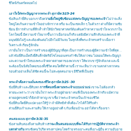
ชีวิตนิรันดร์ตลอดไป
เอาใจใส่พระปัญญาจากพระเจ้า สุภาษิต 3:19-24
ข้อสิบเก้ายี่สิบ บอกเราถึงค
วามยิ่งใหญ่ซับซ้อนแห่งพระปัญญาของพระเจ้า
ไม่ว่าจะสิ่ง
ใหญ่โตเกินความเข้าใจอย่างจักรวาล หรือ จะเป็นเซลเล็ก ๆ ในตัวเรา ต่างก็มีความซับ
ซ้อน มีการทำงานที่ลึกล้ำ ทำให้นักวิทยาศาสตร์ต้องค้นคว้าหาความเข้าใจ พวกเราใน
โลกใหม่นี้ มีความเข้าใจมากขึ้นกว่าเมื่อก่อนก็จริง แต่ยังมีความลึกลับของพระเจ้าที่
มนุษย์ยังไม่รู้ และต้องค้นต่อไปอีกไม่มีวันจบ ในทุกสิ่งที่พระเจ้าทรงสร้าง เมื่อเรา
วิเคราะห์ เรียนรู้จักมัน
เรามั่นใจว่า เป็นการสร้างของผู้มีปัญญาที่สุด เป็นการสร้างของผู้มีความเข้าใจที่สุด …
แล้วข้อยี่สิบเอ็ดถึงยี่สิบสี่กษัตริย์โซโลมอนทรงกำชับให้เยาวชน ไม่ยอมให้พระปัญญา
และความเข้าใจของพระเจ้าคลาดสายตาของพวกเขา ให้พวกเขารู้จักสังเกต และนี่
จะต้องเป็นนิสัยใจคอของทั้งชีวิต คนใดที่ทำตามนี้ เราจะเห็นว่า เขาแตกต่างจากคน
รอบตัวอย่างเห็นได้ชัด คนนี้จะไม่สะดุดคนง่าย ๆ มีชีวิตที่เป็นสุข
พระเจ้าคือความมั่นคงของชีวิต สุภาษิต 3:25 -30
ข้อยี่สิบห้า และยี่สิบหก
การที่คนหนึ่งตามพระเจ้าแบบแน่วแน่
เขาจะไม่ต้องกลัว
หายนะเพราะว่า เขามั่นใจว่า พระเจ้าอยู่ฝ่ายเขา คนที่เป็นของพระเจ้าจริง แม้ความ
ตายอยู่ตรงหน้าก็ยังกล้าหาญ เขาเชื่อว่าพระเจ้าทรงเป็นเจ้าของชีวิต
ข้อยี่สิบเจ็ดยี่สิบแปด บอกให้รู้ว่า ถ้ามีสิทธิทำสิ่งดีอะไรได้ก็ให้รีบทำ
ส่วนยี่สิบเก้าและสามสิบ ให้เราอยู่อย่างดี ๆ กับเพื่อนบ้าน อย่าได้หาเรื่องเขา
คนสองแบบ สุภาษิต 3:31-35
ข้อสามสิบสองถึงสามสิบห้า
เราจะเห็นคนสองแบบที่จะได้รับการปฏิบัติจากพระเจ้า
แตกต่างกัน
ทรงชังคนวิปริต ทรงสาปคนโหดร้าย ทรงเยาะคนที่เยาะผู้อื่น ความอับอาย