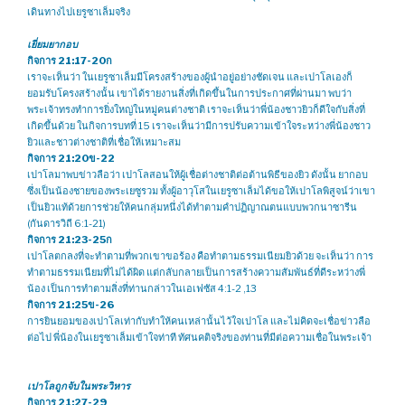
เดินทางไปเยรูซาเล็มจริง
เยี่ยมยากอบ
กิจการ 21:17-20ก
เราจะเห็นว่า ในเยรูซาเล็มมีโครงสร้างของผู้นำอยู่อย่างชัดเจน และเปาโลเองก็
ยอมรับโครงสร้างนั้น เขาได้รายงานสิ่งที่เกิดขึ้นในการประกาศที่ผ่านมา พบว่า
พระเจ้าทรงทำการยิ่งใหญ่ในหมู่คนต่างชาติ เราจะเห็นว่าพี่น้องชาวยิวก็ดีใจกับสิ่งที่
เกิดขึ้นด้วย ในกิจการบทที่ 15 เราจะเห็นว่ามีการปรับความเข้าใจระหว่างพี่น้องชาว
ยิวและชาวต่างชาติที่เชื่อให้เหมาะสม
กิจการ 21:20ข-22
เปาโลมาพบข่าวลือว่า เปาโลสอนให้ผู้เชื่อต่างชาติต่อต้านพิธีของยิว ดังนั้น ยากอบ
ซึ่งเป็นน้องชายของพระเยซูรวม ทั้งผู้อาวุโสในเยรูซาเล็มได้ขอให้เปาโลพิสูจน์ว่าเขา
เป็นยิวแท้ด้วยการช่วยให้คนกลุ่มหนึ่งได้ทำตามคำปฏิญาณตนแบบพวกนาซารีน
(กันดารวิถี 6:1-21)
กิจการ 21:23-25ก
เปาโลตกลงที่จะทำตามที่พวกเขาขอร้อง คือทำตามธรรมเนียมยิวด้วย จะเห็นว่า การ
ทำตามธรรมเนียมที่ไม่ได้ผิด แต่กลับกลายเป็นการสร้างความสัมพันธ์ที่ดีระหว่างพี่
น้อง เป็นการทำตามสิ่งที่ท่านกล่าวในเอเฟซัส 4:1-2 ,13
กิจการ 21:25ข-26
การยินยอมของเปาโลเท่ากับทำให้คนเหล่านั้นไว้ใจเปาโล และไม่คิดจะเชื่อข่าวลือ
ต่อไป พี่น้องในเยรูซาเล็มเข้าใจท่าที ทัศนคติจริงของท่านที่มีต่อความเชื่อในพระเจ้า
เปาโลถูกจับในพระวิหาร
กิจการ 21:27-29