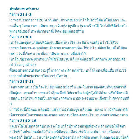
คำเตือนระหว่างทาง
กิจการ 21:1-3
เราทราบจากกิจการ 20: 4 ว่าเพื่อนเดินทางของเปาโลในครั้งนี้คือ ทิโมธี ลูกา และ
คนอื่น ๆ โดยพวกเขาเดินทางจาก มิเลทัส (ตุรกีตะวันตกเฉียงใต้) ไปยังฝั่งฟินิเชีย เป้า
หมายคือเมืองไทระที่พวกเขาตั้งใจจะเยี่ยมพี่น้องที่นั่น
กิจการ 21:4-6
เปาโลและทุกคนได้พบพี่น้องในเมืองไทระจริง และมีบางคนเตือนว่า ไม่ให้ไป
เยรูซาเล็มเพราะจะถูกจับกุมตัว พวกเขาพยายามที่จะให้เปาโลเปลี่ยนใจ แต่ไม่ได้ผล
เพราะวันที่เจ็ดพวกเขาก็ออกเดินทางต่อตามที่ตั้งใจไว้
เปาโลเชื่อว่าพระเจ้าทรงนำให้เขาไปเยรูซาเล็ม แต่พี่น้องเห็นจากพระเจ้าอีกมุมคือ
เปาโลจะถูกจำจอง
ทั้งสองฝ่ายต่างได้รับความรู้นี้มาจากพระเจ้า แต่ทำไมเปาโลไม่ฟังเพื่อนที่มาห้ามไว้
เราอาจตั้งคำถามว่าเปาโลควรฟังใครกัน …
กิจการ 21:7-11
เดินทางผ่านเมืองใด ก็จะไปเยี่ยมพี่น้องเมืองนั้น และในบ้านของฟีลิป ก็พบลูกสาวที่
เป็นผู้กล่าวพระคำของพระเจ้าสี่คน ซึ่งทำให้เราเห็นว่า ผู้หญิงก็ได้ทำงานรับใช้พระเจ้า
เช่นกัน จำได้ไหม ฟีลิปเป็นคนที่ประกาศพระนามพระเจ้าอย่างแข็งขันในกิจการบทที่
8
มาถึงบ้านนี้ก็มีคนมาเตือนอีกแล้วว่า อย่าไปเยรูซาเล็มเลย .. และอากาบัสก็แสดงให้
เห็นราวกับเป็นการแสดงละครสดเลยว่า เปาโลจะเจออะไร .. ดูน่ากลัว น่ากังวลมาก
กิจการ 21:12-16
แต่เปาโลไม่ได้กลัวสักนิด เพราะใจเปาโลนั้นพร้อมตายเพื่อพระเจ้า แต่ขอให้ได้ทำ
อะไรที่เกิดประโยชน์แล้วกัน การที่มีคนมาเตือนเช่นนี้ อาจเป็นการลองใจของ
พระเจ้าก็เป็นได้ … ว่าเปาโลจะตัดสินใจอย่างไร แล้วที่สุด ทุกคนในคณะของเปาโลก็