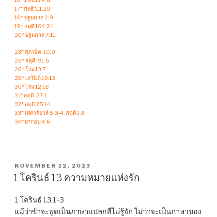
16* 1 ทิโมธี 4:8
17* มัทธิว11:29
18* ปฐมกาล 2:9
19* สดุดี 104:24
20* ปฐมกาล 7:11
23* สุภาษิต. 10:9
25* สดุดี. 91:5
26* โรม 13:7
28* เลวีนิติ 19:13
30* โรม 12:18
31* สดุดี. 37:1
32* สดุดี 25:14
33* เศคาริยาห์ 5:3-4, สดุดี 1:3
34* ยากอบ 4:6
POSTED
NOVEMBER 12, 2023
ON
1 โครินธ์ 13 ความหมายแห่งรัก
1 โครินธ์ 13:1-3
แม้ว่าข้าจะพูดเป็นภาษาแปลกที่ไม่รู้จัก ไม่ว่าจะเป็นภาษาของ