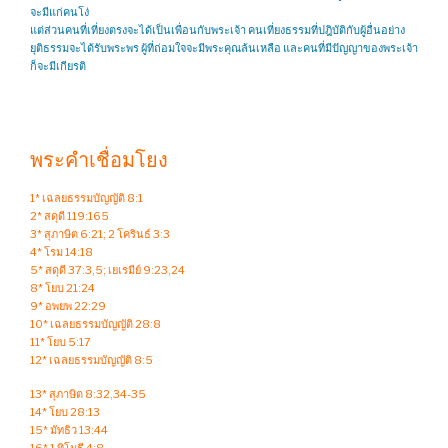
จะมีแก่คนโง่
แต่ส่วนคนที่เที่ยงตรงจะได้เป็นเพื่อนกับพระเจ้า คนเที่ยงธรรมที่ปฎิบัติกับผู้อื่นอย่าง
ยุติธรรมจะได้รับพระพร ผู้ที่ถ่อมใจจะมีพระคุณล้นเหลือ และคนที่มีปัญญาของพระเจ้า
ก็จะมีเกียรติ
พระคำเชื่อมโยง
1* เฉลยธรรมบัญญัติ 8:1
2* สดุดี 119:165
3* สุภาษิต 6:21; 2 โครินธ์ 3:3
4* โรม 14:18
5* สดุดี 37:3,5; เยเรมีย์ 9:23,24
8* โยบ 21:24
9* อพยพ 22:29
10* เฉลยธรรมบัญญัติ 28:8
11* โยบ 5:17
12* เฉลยธรรมบัญญัติ 8:5
13* สุภาษิต 8:32,34-35
14* โยบ 28:13
15* มัทธิว 13:44