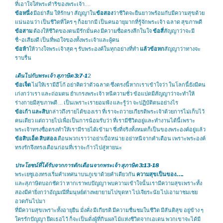
ที่เอาใจใส่พระดำริของพระเจ้า….
ข้อหนึ่ง
มีอย่าลืม ให้รักษา สัญญาใน
ข้อสอง
ว่าชีวิตจะยืนยาวพร้อมกับมีความสุขด้วย
แน่นอนว่า เป็นชีวิตที่ใคร ๆ ก็อยากมี เป็นคนอายุมากที่รู้จักพระเจ้า ฉลาด สุขภาพดี
ข้อสาม
ต้องให้ชีวิตของตนมีรักมั่นคง มีความซื่อตรงลึกในใจ
ข้อสี่
สัญญาว่าจะมี
ชื่~อเสียงดี เป็นที่พอใจของทั้งพระเจ้าและผู้คน
ข้อห้า
ให้วางใจพระเจ้าสุด ๆ รับพระองค์ในทุกอย่างที่ทำ
แล้วข้อหก
สัญญาว่าทางจะ
ราบรื่น
เดินไปกับพระเจ้า สุภาษิต 3:7-1
2
ข้อเจ็ด
ไม่ให้เรามีอีโก้ อย่าคิดว่าตัวฉลาด ซึ่งตรงนี้หากเราเข้าใจว่า ในโลกนี้ยังมีคน
เก่งกว่าเรา และถ่อมตน ยำเกรงพระเจ้า หนีความชั่ว ข้อแปดมีสัญญาว่าจะทำให้
ร่างกายมีสุขภาพดี … เป็นเพราะเรายอมฟัง และรู้ว่า จะปฏิบัติตนอย่างไร
ข้อเก้า และสิบ
กล่าวถึงรายได้ของเรา ที่เราจะถวายเกียรติพระเจ้าด้วยการไม่เก็บไว้
คนเดียว แต่ถวายไปเพื่อเป็นการน้อมรับว่า ที่เรามีชีวิตอยู่และทำงานได้นี้เพราะ
พระเจ้าทรงซื่อตรงทำให้เรามีรายได้เข้ามา ซึ่งที่จริงทั้งหมดก็เป็นของพระองค์อยู่แล้ว
ข้อสิบเอ็ด สิบสอง
เตือนพวกเราว่าอย่าเบื่อหน่าย อย่าหนีจากคำเตือน เพราะพระองค์
ทรงรักจึงทรงเตือนก่อนที่เราจะก้าวไปสู่หายนะ
ประโยชน์ที่ได้รับจากการตักเตือนจากพระเจ้า สุภาษิต 3:13-18
พระเยซูเองทรงเริ่มคำเทศนาบนภูเขาด้วยคำเดียวกัน
ความสุขเป็นของ….
และสุภาษิตบอกชัดว่า หากเราพบปัญญา พบความเข้าใจนั้นเรามีความสุขเพราะทั้ง
สองมีค่ายิ่งกว่าอัญมณีที่มนุษย์ต่างพยายามไปขุดหา ไปเจียระนัย ไปเอามาชมเชย
อวดกันไปมา
ที่มีความสุขเพราะทั้งอายุยืน มั่งคั่ง มีเกียรติ มีความชื่นชมในชีวิต มีสันติสุข อยู่ข้าง ๆ
ใครรักปัญญา ยึดเธอไว้ ก็จะเป็นดั่งผู้ที่กินผลไม้แห่งชีวิตจากเอเดน พวกเขาจะได้มี