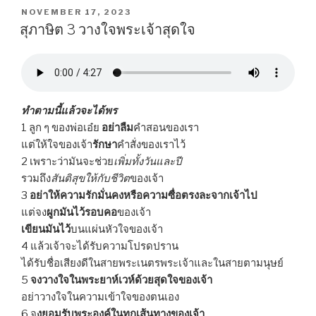
POSTED
NOVEMBER 17, 2023
ON
สุภาษิต 3 วางใจพระเจ้าสุดใจ
ทำตามนี้แล้วจะได้พร
1 ลูก ๆ ของพ่อเอ๋ย
อย่าลืม
คำสอนของเรา
แต่ให้ใจของเจ้า
รักษา
คำสั่งของเราไว้
2 เพราะว่ามันจะช่วย
เพิ่มทั้งวันและปี
รวมถึง
สันติสุขให้กับชีวิต
ของเจ้า
3
อย่าให้ความรักมั่นคงหรือความซื่อตรงละจากเจ้าไป
แต่จง
ผูกมันไว้รอบคอ
ของเจ้า
เขียนมันไว้
บนแผ่นหัวใจของเจ้า
4 แล้วเจ้าจะได้รับความโปรดปราน
ได้รับชื่อเสียงดีในสายพระเนตรพระเจ้าและในสายตามนุษย์
5
จงวางใจในพระยาห์เวห์ด้วยสุดใจของเจ้า
อย่าวางใจในความเข้าใจของตนเอง
6 จ
งยอมรับพระองค์ในทุกเส้นทางของเจ้า