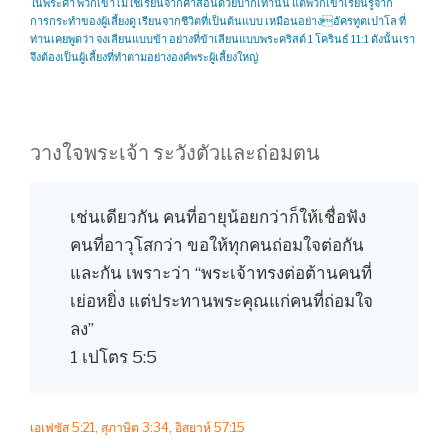
ในพระคำ พวกเขาไม่ใช่เรียนจากคำสอนด้วยปากเท่านั้น แต่พวกเขาเรียนรู้จาก
การกระทำของผู้เลี้ยงดู เรียนจากชีวิตที่เป็นต้นแบบ เหมือนอย่างอัครทูตเปาโล ที่
ท่านเคยพูดว่า จงเลียนแบบข้า อย่างที่ข้าเลียนแบบพระคริสต์ 1 โครินธ์ 11:1 ดังนั้นเรา
จึงต้องเป็นผู้เลี้ยงที่ทำตามอย่างองค์พระผู้เลี้ยงใหญ่
วางใจพระเจ้า ระวังตัวและถ่อมตน
เช่นเดียวกัน คนที่อายุน้อยกว่าก็ให้เชื่อฟัง
คนที่อาวุโสกว่า ขอให้ทุกคนถ่อมใจต่อกัน
และกัน เพราะว่า “พระเจ้าทรงต่อต้านคนที่
เย่อหยิ่ง แต่ประทานพระคุณแก่คนที่ถ่อมใจ
ลง”
1 เปโตร 5:5
เอเฟซัส 5:21, สุภาษิต 3:34, อิสยาห์ 57:15