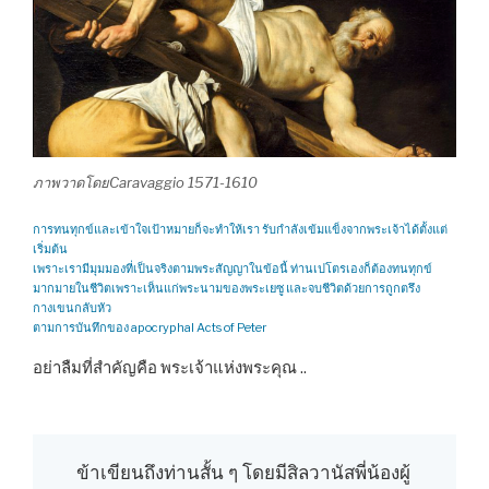
ภาพวาดโดยCaravaggio 1571-1610
การทนทุกข์และเข้าใจเป้าหมายก็จะทำให้เรา รับกำลังเข้มแข็งจากพระเจ้าได้ตั้งแต่
เริ่มต้น
เพราะเรามีมุมมองที่เป็นจริงตามพระสัญญาในข้อนี้ ท่านเปโตรเองก็ต้องทนทุกข์
มากมายในชีวิตเพราะเห็นแก่พระนามของพระเยซู และจบชีวิตด้วยการถูกตรึง
กางเขนกลับหัว
ตามการบันทึกของ apocryphal Acts of Peter
อย่าลืมที่สำคัญคือ พระเจ้าแห่งพระคุณ ..
ข้าเขียนถึงท่านสั้น ๆ โดยมีสิลวานัสพี่น้องผู้