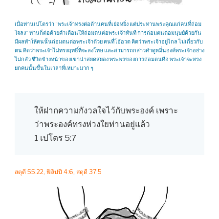
เมื่อท่านเปโตรว่า “พระเจ้าทรงต่อต้านคนที่เย่อหยิ่ง แต่ประทานพระคุณแก่คนที่ถ่อม
ใจลง” ท่านก็ต่อด้วยคำเตือนให้ถ่อมตนต่อพระเจ้าทันที การถ่อมตนต่อมนุษย์ด้วยกัน
มีผลทำให้คนนั้นถ่อมตนต่อพระเจ้าด้วย คนที่โอ้อวด คิดว่าพระเจ้าอยู่ไกล ไม่เกี่ยวกับ
ตน คิดว่าพระเจ้าไม่ทรงฤทธิ์ที่จะลงโทษ และสามารถกล่าวคำดูหมิ่นองค์พระเจ้าอย่าง
ไม่กลัว ชีวิตข้างหน้าของเขาน่าสยดสยอง พระพรของการถ่อมตนคือ พระเจ้าจะทรง
ยกคนนั้นขึ้นในเวลาที่เหมาะมาก ๆ
ให้ฝากความกังวลใจไว้กับพระองค์ เพราะ
ว่าพระองค์ทรงห่วงใยท่านอยู่แล้ว
1 เปโตร 5:7
สดุดี 55:22, ฟีลิปปี 4:6, สดุดี 37:5