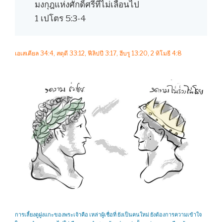
มงกุฎแห่งศักดิ์ศรีที่ไม่เลือนไป
1 เปโตร 5:3-4
เอเสเคียล 34:4, สดุดี 33:12, ฟีลิปปี 3:17, ฮีบรู 13:20, 2 ทิโมธี 4:8
การเลี้ยงดูฝูงแกะของพระเจ้าคือ เหล่าผู้เชื่อที่ ยังเป็นคนใหม่ ยังต้องการความเข้าใจ