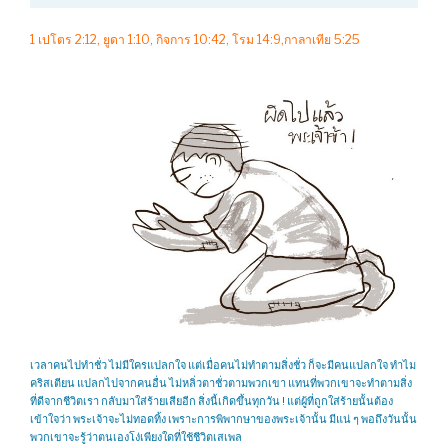
1 เปโตร 2:12, ยูดา 1:10, กิจการ 10:42, โรม 14:9,กาลาเทีย 5:25
เวลาคนไปทำชั่ว ไม่มีใครแปลกใจ แต่เมื่อคนไม่ทำตามสิ่งชั่ว ก็จะมีคนแปลกใจ ทำไม
คริสเตียน แปลกไปจากคนอื่น ไม่หลิ่วตาชั่วตามพวกเขา แทนที่พวกเขาจะทำตามสิ่ง
ที่ดีจากชีวิตเรา กลับมาใส่ร้ายเสียอีก สิ่งนี้เกิดขึ้นทุกวัน ! แต่ผู้ที่ถูกใส่ร้ายนั้นต้อง
เข้าใจว่า พระเจ้าจะไม่ทอดทิ้ง เพราะการพิพากษาของพระเจ้านั้น มีแน่ ๆ พอถึงวันนั้น
พวกเขาจะรู้ว่าตนเองโง่เพียงใดที่ใช้ชีวิตเสเพล