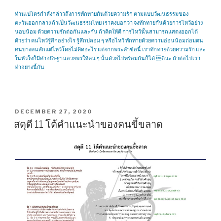
ท่านเปโตรกำลังกล่าวถึงการทักทายกันด้วยความรัก ตามแบบวัฒนธรรมของ
ตะวันออกกลาง ถ้าเป็นวัฒนธรรมไทย เราคงบอกว่า จงทักทายกันด้วยการไหว้อย่าง
นอบน้อม ด้วยความรักต่อกันและกัน ถ้าคิดให้ดี การไหว้นั้นสามารถแสดงออกได้
ด้วยว่า คนไหว้รู้สึกอย่างไร รู้สึกปลอม ๆ หรือไหว้ ทักทายด้วยความอ่อนน้อมถ่อมตน
คนบางคนสักแต่ไหว้โดยไม่คิดอะไร แต่จากพระคำข้อนี้ เราทักทายด้วยความรัก และ
ในหัวใจก็มีคำอธิษฐานอวยพรให้คน ๆ นั้นด้วยไปพร้อมกันก็ได้ ดีนะ ถ้าต่อไปเรา
ทำอย่างนี้กัน
POSTED
DECEMBER 27, 2020
ON
สดุดี 11 โต้คำแนะนำของคนขี้ขลาด