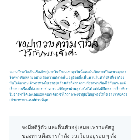
ความกังวลใจเป็นเรื่องใหญ่มากในสังคมเราทุกวันนี้และมันก็กลายเป็นสาเหตุของ
โรคทางจิตหลาย อย่างเมื่อความกังวลนั้น อยู่อ้อยอิ่งเนิ่นนานในหัวใจสิ่งที่เราต้อง
มั่นใจคือ พระเจ้าทรงห่วงใยเราอยู่แล้ว แล้วก็ฝากความกังวลทุกเรื่องไว้กับพระองค์
เรื่องบางเรื่องที่กังวล เราสามารถแก้ปัญหาผ่านลุล่วงไปได้ แต่ยังมีอีกหลายเรื่องที่เรา
ไม่อาจทำได้เองเลยแม้แต่นิดเดียว จำไว้ว่า พระเจ้าผู้ยิ่งใหญ่ ทรงใส่ใจเรา เราจึงควร
เข้ามาหาพระองค์ด่วนที่สุด
จงมีสติรู้ตัว และตื่นตัวอยู่เสมอ เพราะศัตรู
ของท่านคือมารกำลัง วนเวียนอยู่รอบ ๆ ดั่ง