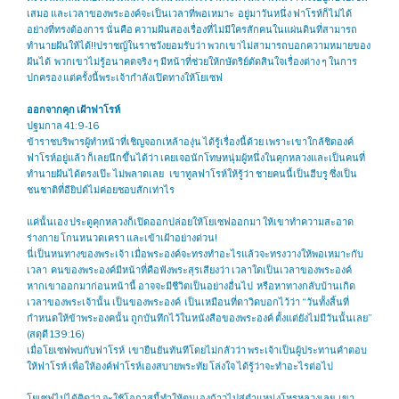
เสมอ และเวลาของพระองค์จะเป็นเวลาที่พอเหมาะ อยู่มาวันหนึ่ง ฟาโรห์ก็ไม่ได้
อย่างที่ทรงต้องการ นั่นคือ ความฝันสองเรื่องที่ไม่มีใครสักคนในแผ่นดินที่สามารถ
ทำนายฝันให้ได้!!ปราชญ์ในราชวังยอมรับว่า พวกเขาไม่สามารถบอกความหมายของ
ฝันได้ พวกเขาไม่รู้อนาคตจริง ๆ มีหน้าที่ช่วยให้กษัตริย์ตัดสินใจเรื่องต่าง ๆ ในการ
ปกครอง แต่ครั้งนี้พระเจ้ากำลังเปิดทางให้โยเซฟ
ออกจากคุก เฝ้าฟาโรห์
ปฐมกาล 41:9-16
ข้าราชบริพารผู้ทำหน้าที่เชิญจอกเหล้าองุ่น ได้รู้เรื่องนี้ด้วย เพราะเขาใกล้ชิดองค์
ฟาโรห์อยู่แล้ว ก็เลยนึกขึ้นได้ว่า เคยเจอนักโทษหนุ่มผู้หนึ่งในคุกหลวงและเป็นคนที่
ทำนายฝันได้ตรงเป๊ะ ไม่พลาดเลย เขาทูลฟาโรห์ให้รู้ว่า ชายคนนี้เป็นฮีบรู ซึ่งเป็น
ชนชาติที่อียิปต์ไม่ค่อยชอบสักเท่าไร
แค่นั้นเอง ประตูคุกหลวงก็เปิดออกปล่อยให้โยเซฟออกมา ให้เขาทำความสะอาด
ร่างกาย โกนหนวดเครา และเข้าเฝ้าอย่างด่วน!
นี่เป็นหนทางของพระเจ้า เมื่อพระองค์จะทรงทำอะไรแล้วจะทรงวางให้พอเหมาะกับ
เวลา คนของพระองค์มีหน้าที่คือฟังพระสุรเสียงว่า เวลาใดเป็นเวลาของพระองค์
หากเขาออกมาก่อนหน้านี้ อาจจะมีชีวิตเป็นอย่างอื่นไป หรือหาทางกลับบ้านเกิด
เวลาของพระเจ้านั้น เป็นของพระองค์ เป็นเหมือนที่ดาวิดบอกไว้ว่า “วันทั้งสิ้นที่
กำหนดให้ข้าพระองคนั้น ถูกบันทึกไว้ในหนังสือของพระองค์ ตั้งแต่ยังไม่มีวันนั้นเลย”
(สดุดี 139:16)
เมื่อโยเซฟพบกับฟาโรห์ เขายืนยันทันทีโดยไม่กลัวว่า พระเจ้าเป็นผู้ประทานคำตอบ
ให้ฟาโรห์ เพื่อให้องค์ฟาโรห์เองสบายพระทัย โล่งใจ ได้รู้ว่าจะทำอะไรต่อไป
โยเซฟไม่ได้คิดว่า จะใช้โอกาสนี้ทำให้ตนเองก้าวไปสู่ตำแหน่งโหรหลวงเลย เขา