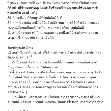
ที่ถูกลมตะวันออกพัดก็ หมายถึงว่าจะมีการกันดารอาหาร เจ็ดปีพะยะค่ะ
28
อย่างที่ข้าพระบาททูลองค์ฟาโรห์ พระเจ้าทรงสำแดงให้ ทรงทราบว่า
พระองค์จะทรงทำอะไร
29 คือจะมีเจ็ด ปีที่สมบูรณ์ทั่วแผ่นดินอียิปต์
30 แต่หลังจากนั้น จะมีเจ็ดปีที่แห้งแล้งตามมา และอียิปต์จะลืมความอุดม
สมบูรณ์ทั้งหมดที่เคยมี การกันดารอาหารจะทำลายแผ่นดินนี้
31 จะไม่มีความทรงจำถึงความอุดมสมบูรณ์ที่เคยมีอีกต่อไปเพราะความ
อดอยากซึ่งตามมานั้น รุนแรงเป็นที่สุด
โยเซฟทูลแนะนำต่อ
32 เหตุใดจึงทรงฝันสองอย่างนี้เล่า? เพราะพระเจ้าทรง ตัดสินพระทัยว่า จะ
ให้เกิดขึ้นในไม่ช้านี้
33 ดังนั้นองค์ฟาโรห์ทรงโปรดเลือกคนที่ทั้งฉลาดหลักแหลมเต็มด้วยสติ
ปัญญาที่จะดูแลทั้งแผ่นดินอียิปต์พะยะค่ะ
34 สิ่งที่องค์ฟาโรห์ควรทำคือ จัดตั้งข้าราชการผู้ดูแลตามเขตต่าง ๆ เพื่อรับ
เก็บภาษีหนึ่งในห้าของผลผลิต ที่เก็บเกี่ยวได้ ในช่วงเวลาแห่งความอุดม
35 พวกเขาควรเก็บรวบรวมอาหารทั้งหมดที่ผลิตได้ในปีแห่งความอุดม
สมบูรณ์ที่จะมาถึง และเก็บแยกธัญพืชขององค์ฟาโรห์เพื่อเป็นคลังอาหาร
ตามเมืองต่าง ๆ
36 นี่จะเป็นเสบียงสำรองสำหรับเจ็ดปีแห่งการอดอยาก ซึ่งจะมาถึงทั้งแผ่น
ดินอียิปต์ เพื่อว่าประชาชนทั้งแผ่นดินจะไม่พินาศไปเพราะการกันดารอาหาร