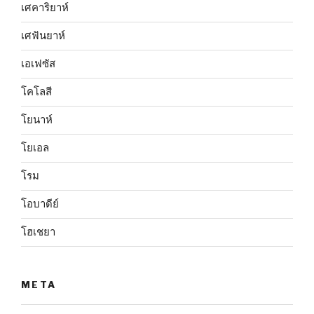
เศคาริยาห์
เศฟันยาห์
เอเฟซัส
โคโลสี
โยนาห์
โยเอล
โรม
โอบาดีย์
โฮเชยา
META