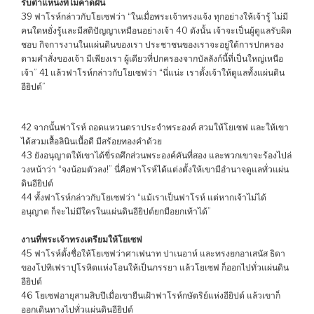
รับตำแหน่งที่ไม่คาดฝัน
39 ฟาโรห์กล่าวกับโยเซฟว่า “ในเมื่อพระเจ้าทรงแจ้ง ทุกอย่างให้เจ้ารู้ ไม่มี
คนใดหยั่งรู้และมีสติปัญญาเหมือนอย่างเจ้า 40 ดังนั้น เจ้าจะเป็นผู้ดูแลรับผิด
ชอบ กิจการงานในแผ่นดินของเรา ประชาชนของเราจะอยู่ใต้การปกครอง
ตามคำสั่งของเจ้า มีเพียงเรา ผู้เดียวที่ปกครองจากบัลลังก์นี้ที่เป็นใหญ่เหนือ
เจ้า” 41 แล้วฟาโรห์กล่าวกับโยเซฟว่า “นี่แน่ะ เราตั้งเจ้าให้ดูแลทั้งแผ่นดิน
อียิปต์”
42 จากนั้นฟาโรห์ ถอดแหวนตราประจำพระองค์ สวมให้โยเซฟ และให้เขา
ได้สวมเสื้อลินินเนื้อดี มีสร้อยทองคำด้วย
43 ยังอนุญาตให้เขาได้ขี่รถศึกส่วนพระองค์คันที่สอง และพวกเขาจะร้องไปล่
วงหน้าว่า “จงน้อมตัวลง!” นี่คือฟาโรห์ได้แต่งตั้งให้เขามีอำนาจดูแลทั่วแผ่น
ดินอียิปต์
44 ทั้งฟาโรห์กล่าวกับโยเซฟว่า “แม้เราเป็นฟาโรห์ แต่หากเจ้าไม่ได้
อนุญาต ก็จะไม่มีใครในแผ่นดินอียิปต์ยกมือยกเท้าได้”
งานที่พระเจ้าทรงเตรียมให้โยเซฟ
45 ฟาโรห์ตั้งชื่อให้โยเซฟว่าศาเฟนาท ปาเนอาห์ และทรงยกอาเสนัส ธิดา
ของโปทิเฟราปุโรหิตแห่งโอนให้เป็นภรรยา แล้วโยเซฟ ก็ออกไปทั่วแผ่นดิน
อียิปต์
46 โยเซฟอายุสามสิบปีเมื่อเขายืนเฝ้าฟาโรห์กษัตริย์แห่งอียิปต์ แล้วเขาก็
ออกเดินทางไปทั่วแผ่นดินอียิปต์