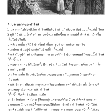
ฝันประหลาดของฟาโรห์
1 เวลาผ่านไปสองปีเต็ม ฟาโรห์ฝันไปว่าท่านกำลังประทับยืนบนฝั่งแม่น้ำไนล์
2 ดูสิ มีวัวอ้วนเจ็ดตัวร่างกายแข็งแรงเดินขึ้นมาจากแม่น้ำไนล์ พวกมันเริ่ม
เล็มใบอ้อริมฝั่ง
3 หลังจากนั้น ดูสิมีวัวอีกเจ็ดตัวขึ้นมารูปร่างน่าเกลียด ผอมโซ
พวกมันมายืนอยู่ข้างกลุ่มวัวอ้วนที่ริมฝั่งแม่น้ำ
4 แล้ววัวรูปร่างน่าเกลียดผอมกระหร่องก็กินวัวอ้วนจนหมด! ถึงตอนนี้ฟาโรห์
ก็ตื่นขึ้นมา
5 พอบรรทมต่อ ก็ฝันอีกครั้ง มีรวงข้าวต้นหนึ่งกำลังออกรวงเจ็ดรวง มีเมล็ด
งามสมบูรณ์ดี
6 หลังจากนั้น มีรวงลีบอีกเจ็ดรวงงอกออกมา มันถูกลมตะวันออกพัดจน
เหี่ยวแห้ง
7 แล้วข้าวรวงลีบเพราะถูกลมตะวันออกพัดกระหน่ำก็กินข้าวทั้งเจ็ดรวงที่
อุดมสมบูรณ์จนหมด แล้วฟาโรห์
ก็ตื่นขึ้น จึงเห็นว่าเป็นความฝัน
8 เช้าวันต่อมา ฟาโรห์ รู้สึกหดหู่จนพระองค์ต้องบัญชาให้เหล่าหมอเล่น
อาคมและนักปราชญ์ทั้งหลายของอียิปต์มาเข้าเฝ้า ฟาโรห์เล่าสุบินให้พวก
เขาฟัง แต่ปรากฏว่า ไม่มีใครสามารถบอกความหมายของสุบินนั้นได้เลย