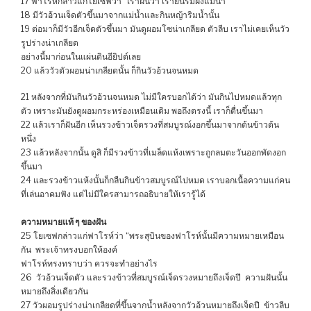
17 ฟาโรห์กล่าวแก่โยเซฟว่า “เราฝันว่า เรายืนริมฝั่งแม่น้ำ
18 มีวัวอ้วนเจ็ดตัวขึ้นมาจากแม่น้ำและกินหญ้าริมน้ำนั้น
19 ต่อมาก็มีวัวอีกเจ็ดตัวขึ้นมา มันดูผอมโซน่าเกลียด ตัวลีบ เราไม่เคยเห็นวัว
รูปร่างน่าเกลียด
อย่างนี้มาก่อนในแผ่นดินอียิปต์เลย
20 แล้ววัวตัวผอมน่าเกลียดนั้น ก็กินวัวอ้วนจนหมด
21 หลังจากที่มันกินวัวอ้วนจนหมด ไม่มีใครบอกได้ว่า มันกินไปหมดแล้วทุก
ตัว เพราะมันยังดูผอมกระหร่องเหมือนเดิม พอถึงตรงนี้ เราก็ตื่นขึ้นมา
22 แล้วเราก็ฝันอีก เห็นรวงข้าวเจ็ดรวงที่สมบูรณ์งอกขึ้นมาจากต้นข้าวต้น
หนึ่ง
23 แล้วหลังจากนั้น ดูสิ ก็มีรวงข้าวที่เมล็ดแห้งเพราะถูกลมตะวันออกพัดงอก
ขึ้นมา
24 และรวงข้าวแห้งนั้นก็กลืนกินข้าวสมบูรณ์ไปหมด เราบอกเนื้อความแก่คน
ที่เล่นอาคมฟัง แต่ไม่มีใครสามารถอธิบายให้เรารู้ได้
ความหมายแท้ ๆ ของฝัน
25 โยเซฟกล่าวแก่ฟาโรห์ว่า “พระสุบินของฟาโรห์นั้นมีความหมายเหมือน
กัน พระเจ้าทรงบอกให้องค์
ฟาโรห์ทรงทราบว่า ควรจะทำอย่างไร
26 วัวอ้วนเจ็ดตัว และรวงข้าวที่สมบูรณ์เจ็ดรวงหมายถึงเจ็ดปี ความฝันนั้น
หมายถึงสิ่งเดียวกัน
27 วัวผอมรูปร่างน่าเกลียดที่ขึ้นจากน้ำหลังจากวัวอ้วนหมายถึงเจ็ดปี ข้าวลีบ