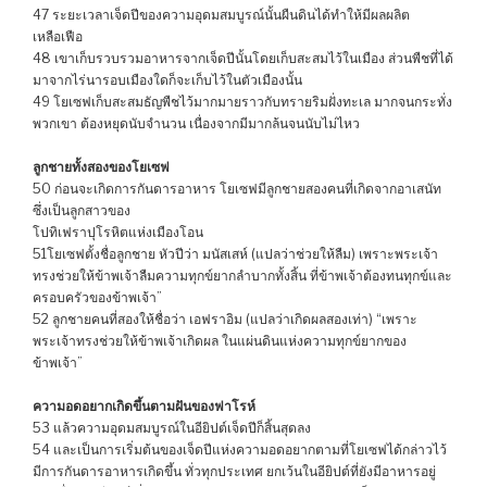
47 ระยะเวลาเจ็ดปีของความอุดมสมบูรณ์นั้นผืนดินได้ทำให้มีผลผลิต
เหลือเฟือ
48 เขาเก็บรวบรวมอาหารจากเจ็ดปีนั้นโดยเก็บสะสมไว้ในเมือง ส่วนพืชที่ได้
มาจากไร่นารอบเมืองใดก็จะเก็บไว้ในตัวเมืองนั้น
49 โยเซฟเก็บสะสมธัญพืชไว้มากมายราวกับทรายริมฝั่งทะเล มากจนกระทั่ง
พวกเขา ต้องหยุดนับจำนวน เนื่องจากมีมากล้นจนนับไม่ไหว
ลูกชายทั้งสองของโยเซฟ
50 ก่อนจะเกิดการกันดารอาหาร โยเซฟมีลูกชายสองคนที่เกิดจากอาเสนัท
ซึ่งเป็นลูกสาวของ
โปทิเฟราปุโรหิตแห่งเมืองโอน
51โยเซฟตั้งชื่อลูกชาย หัวปีว่า มนัสเสห์ (แปลว่าช่วยให้ลืม) เพราะพระเจ้า
ทรงช่วยให้ข้าพเจ้าลืมความทุกข์ยากลำบากทั้งสิ้น ที่ข้าพเจ้าต้องทนทุกข์และ
ครอบครัวของข้าพเจ้า”
52 ลูกชายคนที่สองให้ชื่อว่า เอฟราอิม (แปลว่าเกิดผลสองเท่า) “เพราะ
พระเจ้าทรงช่วยให้ข้าพเจ้าเกิดผล ในแผ่นดินแห่งความทุกข์ยากของ
ข้าพเจ้า”
ความอดอยากเกิดขึ้นตามฝันของฟาโรห์
53 แล้วความอุดมสมบูรณ์ในอียิปต์เจ็ดปีก็สิ้นสุดลง
54 และเป็นการเริ่มต้นของเจ็ดปีแห่งความอดอยากตามที่โยเซฟได้กล่าวไว้
มีการกันดารอาหารเกิดขึ้น ทั่วทุกประเทศ ยกเว้นในอียิปต์ที่ยังมีอาหารอยู่