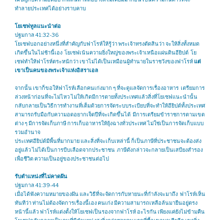
ทำลายประเทศได้อย่างราบคาบ
โยเซฟทูลแนะนำต่อ
ปฐมกาล 41:32-36
โยเซฟบอกอย่างหนึ่งที่สำคัญกับฟาโรห์ให้รู้ว่า พระเจ้าทรงตัดสินว่า จะให้สิ่งทั้งหมด
เกิดขึ้นในไม่ช้านี้เอง โยเซฟเน้นความยิ่งใหญ่ของพระเจ้าเหนือแผ่นดินอียิปต์ โย
เซฟทำให้ฟาโรห์ตระหนักว่า เขาไม่ได้เป็นเหมือนผู้ทำนายในราชวังของฟาโรห์
แต่
เขาเป็นคนของพระเจ้าแห่งอิสราเอล
จากนั้น เขาก็ขอให้ฟาโรห์เลือกคนเก่งมาก ๆ ที่จะดูแลจัดการเรื่องอาหาร เตรียมการ
ล่วงหน้าก่อนที่จะไม่ไหว ไม่ให้เกิดมีการตายทั้งประเทศแล้วสิ่งที่โยเซฟแนะนำนั้น
กลับกลายเป็นวิธีการทำงานที่เต็มด้วยการจัดระบบระเบียบที่จะทำให้อียิปต์ทั้งประเทศ
สามารถรับมือกับความอดอยากเจ็ดปีที่จะเกิดขึ้นได้ มีการเตรียมข้าราชการตามเขต
ต่าง ๆ มีการจัดเก็บภาษี การเก็บอาหารให้ยุ้งฉางทั่วประเทศ ไม่ใช่เป็นการจัดเก็บแบบ
รวมอำนาจ
ประเทศอียิปต์มีพื้นที่มากมาย และสิ่งที่จะเก็บเหล่านี้ ก็เป็นภาษีที่ประชาชนจะต้องส่ง
อยู่แล้ว ไม่ได้เป็นการบีบเลือดจากประชาชน ภาษีดังกล่าวจะกลายเป็นเสบียงสำรอง
เพื่อชีวิต ความเป็นอยู่ของประชาชนต่อไป
รับตำแหน่งที่ไม่คาดฝัน
ปฐมกาล 41:39-44
เมื่อได้ฟังความหมายของฝัน และวิธีที่จะจัดการกับหายนะที่กำลังจะมาถึง ฟาโรห์เห็น
ทันทีว่า ท่านไม่ต้องจัดการเรื่องนี้เอง คนเก่ง มีความสามารถเหลือล้นมายืนอยู่ตรง
หน้านี้แล้ว ฟาโรห์แต่งตั้งให้โยเซฟเป็นรองจากฟาโรห์ อะไรกัน เพียงแค่ยังไม่ข้ามคืน