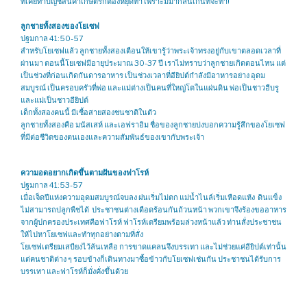
ที่เคยทำบัญชีสินค้าเกษตรก็ต้องหยุดทำ เพราะมีมากล้นเกินที่จะทำ!
ลูกชายทั้งสองของโยเซฟ
ปฐมกาล 41:50-57
สำหรับโยเซฟแล้ว ลูกชายทั้งสองเตือนให้เขารู้ว่าพระเจ้าทรงอยู่กับเขาตลอดเวลาที่
ผ่านมา ตอนนี้โยเซฟมีอายุประมาณ 30-37 ปี เราไม่ทราบว่าลูกชายเกิดตอนไหน แต่
เป็นช่วงที่ก่อนเกิดกันดารอาหาร เป็นช่วงเวลาที่อียิปต์กำลังมีอาหารอย่าง อุดม
สมบูรณ์ เป็นครอบครัวที่พ่อ และแม่ต่างเป็นคนที่ใหญ่โตในแผ่นดิน พ่อเป็นชาวฮีบรู
และแม่เป็นชาวอียิปต์
เด็กทั้งสองคนนี้ มีเชื้อสายสองชนชาติในตัว
ลูกชายทั้งสองคือ มนัสเสห์ และเอฟราอิม ชื่อของลูกชายบ่งบอกความรู้สึกของโยเซฟ
ที่มีต่อชีวิตของตนเองและความสัมพันธ์ของเขากับพระเจ้า
ความอดอยากเกิดขึ้นตามฝันของฟาโรห์
ปฐมกาล 41:53-57
เมื่อเจ็ดปีแห่งความอุดมสมบูรณ์จบลง ฝนเริ่มไม่ตก แม่น้ำไนล์เริ่มเหือดแห้ง ดินแข็ง
ไม่สามารถปลูกพืชได้ ประชาชนต่างเดือดร้อนกันถ้วนหน้า พวกเขาจึงร้องขออาหาร
จากผู้ปกครองประเทศคือฟาโรห์ ฟาโรห์เตรียมพร้อมล่วงหน้าแล้ว ท่านสั่งประชาชน
ให้ไปหาโยเซฟและทำทุกอย่างตามที่สั่ง
โยเซฟเตรียมเสบียงไว้ล้นเหลือ การขาดแคลนจึงบรรเทา และไม่ช่วยแค่อียิปต์เท่านั้น
แต่คนชาติต่าง ๆ รอบข้างก็เดินทางมาซื้อข้าวกับโยเซฟเช่นกัน ประชาชนได้รับการ
บรรเทา และฟาโรห์ก็มั่งคั่งขึ้นด้วย