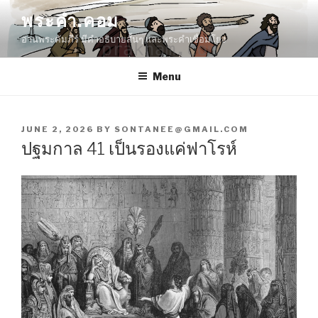
Skip
พระคำ.คอม
to
อ่านพระคัมภีร์ มีคำอธิบายสั้นๆ และพระคำเชื่อมโยง
content
Menu
POSTED
JUNE 2, 2026
BY
SONTANEE@GMAIL.COM
ON
ปฐมกาล 41 เป็นรองแค่ฟาโรห์