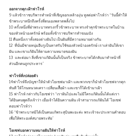
ออกจากคุก เฝ้าฟาโรห์
9 แล้วข้าราชบริพารทำหน้าที่เชิญจอกเหล้าองุ่น ทูลต่อฟาโรห์ว่า “วันนี้ทำให้
ข้าพระบาทนึกถึงครั้งที่ตนเองพลาดพลั้งไป
10 ครั้งหนึ่งที่ฝ่าพระบาททรงกริ้วข้าพระบาท ทรงจำคุกข้าพระบาทในบ้าน
ของหัวหน้าองครักษ์ พร้อมทั้งข้าราชบริพารทำขนมปัง
11 คืนหนึ่งเราทั้งสองต่างฝันไป เป็นฝันที่มีความหมายต่างกัน
12 ที่นั่นมีชายหนุ่มฮีบรูเป็นทาสรับใช้ของหัวหน้าองครักษ์ เราเล่าฝันให้เขา
ฝัน และเขาแก้ฝันให้ตามความหมายของฝัน
13 และต่อมา สิ่งที่เขาแก้ฝันนั้นก็เป็นจริง ข้าพระบาทได้กลับมาทำหน้าที่
ส่วนอีกคนถูกประหาร”
ฟาโรห์สั่งปล่อยตัว
14ฟาโรห์จึงบัญชาให้นำตัวโยเซฟมาเฝ้า และพวกเขาก็นำตัวโยเซฟจากคุก
ทันที ให้โกนหนวดเครา เปลี่ยนเสื้อผ้า และเขาก็ได้เข้ามาเฝ้า
15 ฟาโรห์ กล่าวกับโยเซฟว่า “เราฝันไปและไม่มีใครแก้ฝันนั้นได้แต่เรา
ได้ยินคนพูดถึงเจ้าว่า เมื่อเจ้าได้ยินความฝัน เจ้าสามารถแก้ฝันได้”โยเซฟ
ตอบฟาโรห์ว่า
16 “ข้าพระบาทมิได้เป็นคนแก้พระสุบินพะยะค่ะ พระเจ้าจะประทานคำตอบ
เพื่อให้พระองค์สบายพระทัย”
โยเซฟบอกความหมายฝันให้ฟาโรห์