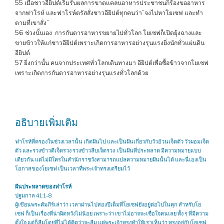
55 เมื่อชาวอียิปต์เริ่มรับผลการขาดแคลนอาหารประชาชนก็ร้องขออาหาร
จากฟาโรห์ และฟาโรห์ตรัสสั่งชาวอียิปต์ทุกคนว่า”จงไปหาโยเซฟ และทำ
ตามที่เขาสั่ง”
56 ช่วงนั้นเอง การกันดารอาหารขยายไปทั่วโลก โยเซฟก็เปิดยุ้งฉางและ
ขายข้าวให้แก่ชาวอียิปต์เพราะเกิดการอาหารอย่างรุนแรงยิ่งนักทั่วแผ่นดิน
อียิปต์
57 ยิ่งกว่านั้น คนจากประเทศทั่วโลกเดินทางมา อียิปต์เพื่อซื้อข้าวจากโยเซฟ
เพราะเกิดการกันดารอาหารอย่างรุนแรงทั่วโลกด้วย
อธิบายเพิ่มเติม
ฟาโรห์ที่ครองในช่วงเวลานั้น เกิดฝันไป และเป็นฝันเกี่ยวกับวัวอ้วนเจ็ดตัว วัวผอมเจ็ด
ตัว และรวงข้าวดีเจ็ดรวง รวงข้าวลีบเจ็ดรวง เป็นฝันที่ประหลาด มีความหมายแบบ
เดียวกัน แต่ไม่มีใครในสำนักราชวังสามารถแปลความหมายฝันนั้นได้ และนี่เองเป็น
โอกาสของโยเซฟ เป็นเวลาที่พระเจ้าทรงเตรียมไว้
ฝันประหลาดของฟาโรห์
ปฐมกาล 41:1-8
ผู้เขียนพระคัมภีร์เล่าว่า เวลาผ่านไปสองปีเต็มที่โยเซฟยังอยู่ต่อไปในคุก สำหรับโย
เซฟ ก็เป็นเรื่องที่น่าผิดหวังไม่น้อย เพราะว่า เขาไม่อาจจะเชื่อใจคนเลย ทั้ง ๆ ที่มีความ
ตั้งใจ แต่ก็ลืมโดยที่ไม่ได้คิดว่าจะลืม แต่พระเจ้าทรงทำให้เราเห็นว่า ทรงอยู่กับโยเซฟ