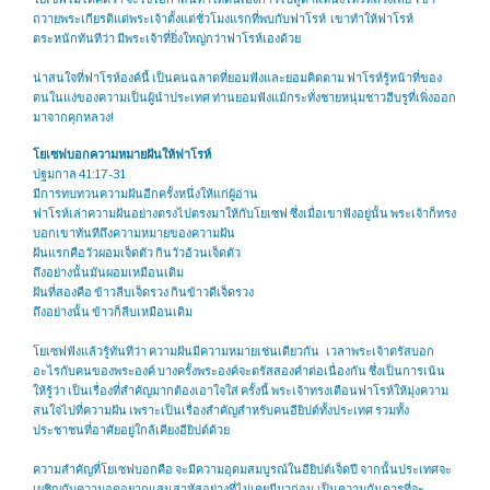
ถวายพระเกียรติแด่พระเจ้าตั้งแต่ชั่วโมงแรกที่พบกับฟาโรห์ เขาทำให้ฟาโรห์
ตระหนักทันทีว่า มีพระเจ้าที่ยิ่งใหญ่กว่าฟาโรห์เองด้วย
น่าสนใจที่ฟาโรห์องค์นี้ เป็นคนฉลาดที่ยอมฟังและยอมคิดตาม ฟาโรห์รู้หน้าที่ของ
ตนในแง่ของความเป็นผู้นำประเทศ ท่านยอมฟังแม้กระทั่งชายหนุ่มชาวฮีบรูที่เพิ่งออก
มาจากคุกหลวง!
โยเซฟบอกความหมายฝันให้ฟาโรห์
ปฐมกาล 41:17-31
มีการทบทวนความฝันอีกครั้งหนึ่งให้แก่ผู้อ่าน
ฟาโรห์เล่าความฝันอย่างตรงไปตรงมาให้กับโยเซฟ ซึ่งเมื่อเขาฟังอยู่นั้น พระเจ้าก็ทรง
บอกเขาทันทีถึงความหมายของความฝัน
ฝันแรกคือวัวผอมเจ็ดตัว กินวัวอ้วนเจ็ดตัว
ถึงอย่างนั้นมันผอมเหมือนเดิม
ฝันที่สองคือ ข้าวลีบเจ็ดรวง กินข้าวดีเจ็ดรวง
ถึงอย่างนั้น ข้าวก็ลีบเหมือนเดิม
โยเซฟฟังแล้วรู้ทันทีว่า ความฝันมีความหมายเช่นเดียวกัน เวลาพระเจ้าตรัสบอก
อะไรกับคนของพระองค์ บางครั้งพระองค์จะตรัสสองคำต่อเนื่องกัน ซึ่งเป็นการเน้น
ให้รู้ว่า เป็นเรื่องที่สำคัญมากต้องเอาใจใส่ ครั้งนี้ พระเจ้าทรงเตือนฟาโรห์ให้มุ่งความ
สนใจไปที่ความฝัน เพราะเป็นเรื่องสำคัญสำหรับคนอียิปต์ทั้งประเทศ รวมทั้ง
ประชาชนที่อาศัยอยู่ใกล้เคียงอียิปต์ด้วย
ความสำคัญที่โยเซฟบอกคือ จะมีความอุดมสมบูรณ์ในอียิปต์เจ็ดปี จากนั้นประเทศจะ
เผชิญกับความอดอยากแสนสาหัสอย่างที่ไม่เคยมีมาก่อน เป็นความกันดารที่จะ