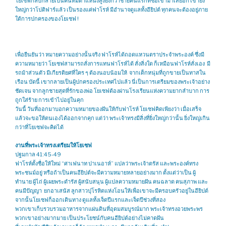
โยเซฟกลับกลายเป็นคนที่มีตำแหน่งสูงยิ่งกว่าชายคนแรกที่ซื้อเขามาเสียอีก เขายิ่ง
ใหญ่กว่าโปติฟาร์แล้ว เป็นรองแค่ฟาโรห์ มีอำนาจดูแลทั้งอียิปต์ ทุกคนจะต้องอยู่ภาย
ใต้การปกครองของโยเซฟ !
เพื่อยืนยันว่า หมายความอย่างนั้นจริง ฟาโรห์ได้ถอดแหวนตราประจำพระองค์ ซึ่งมี
ความหมายว่า โยเซฟสามารถสั่งการแทนฟาโรห์ได้ สั่งสิ่งใด ก็เหมือนฟาโรห์สั่งเอง มี
รถม้าส่วนตัว มีเกียรติยศที่ใคร ๆ ต้องนอบน้อมให้ จากเด็กหนุ่มที่ถูกขายเป็นทาสใน
เรือน บัดนี้ เขากลายเป็นผู้ปกครองประเทศไปแล้ว นี่เป็นการเตรียมของพระเจ้าอย่าง
ชัดเจน จากลูกชายสุดที่รักของพ่อ โยเซฟต้องผ่านโรงเรียนแห่งความยากลำบาก การ
ถูกใส่ร้าย การเข้าไปอยู่ในคุก
วันนี้ วันที่ออกมาบอกความหมายของฝันให้กับฟาโรห์ โยเซฟคิดเพียงว่า เมื่อเสร็จ
แล้วจะขอให้ตนเองได้ออกจากคุก แต่ว่า พระเจ้าทรงมีสิ่งที่ยิ่งใหญ่กว่านั้น ยิ่งใหญ่เกิน
กว่าที่โยเซฟจะคิดได้
งานที่พระเจ้าทรงเตรียมให้โยเซฟ
ปฐมกาล 41:45-49
ฟาโรห์ตั้งชื่อให้ใหม่ “ศาเฟนาท ปาเนอาห์” แปลว่าพระเจ้าตรัส และพระองค์ทรง
พระชนม์อยู่ หรือถ้าเป็นคนอียิปต์จะมีความหมายหลายอย่างมาก ตั้งแต่ว่าเป็น ผู้
ทำนาย ผู้ไถ่ ผู้เผยพระดำรัส ผู้สนับสนุน ผู้แปลความหมายฝัน คนฉลาด คนสุภาพ และ
คนมีปัญญา ยกอาเสนัส ลูกสาวปุโรหิตแห่งโอนให้เพื่อเขาจะมีครอบครัวอยู่ในอียิปต์
จากนั้นโยเซฟก็ออกเดินทาง ดูแลทั้งเจ็ดปีแรกและเจ็ดปีช่วงที่สอง
พวกเขาเก็บรวบรวมอาหารจากแผ่นดินที่อุดมสมบูรณ์มาก พระเจ้าทรงอวยพระพร
พวกเขาอย่างมากมาย เป็นประโยชน์กับคนอียิปต์อย่างไม่คาดฝัน