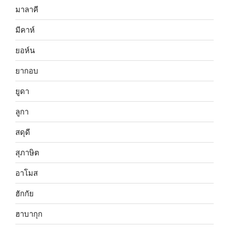
มาลาคี
มีคาห์
ยอห์น
ยากอบ
ยูดา
ลูกา
สดุดี
สุภาษิต
อาโมส
ฮักกัย
ฮาบากุก