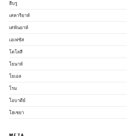
ฮีบรู
เศคาริยาห์
เศฟันยาห์
เอเฟซัส
โคโลสี
โยนาห์
โยเอล
โรม
โอบาดีย์
โฮเชยา
META