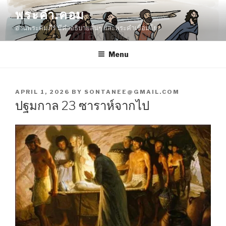
Skip
พระคำ.คอม
to
อ่านพระคัมภีร์ มีคำอธิบายสั้นๆ และพระคำเชื่อมโยง
content
Menu
POSTED
APRIL 1, 2026
BY
SONTANEE@GMAIL.COM
ON
ปฐมกาล 23 ซาราห์จากไป