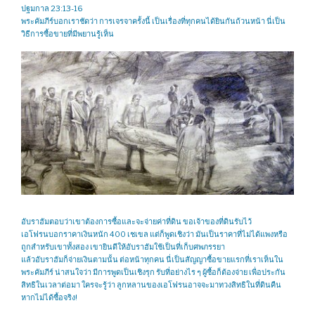
ปฐมกาล 23:13-16
พระคัมภีร์บอกเราชัดว่า การเจรจาครั้งนี้ เป็นเรื่องที่ทุกคนได้ยินกันถ้วนหน้า นี่เป็น
วิธีการซื้อขายที่มีพยานรู้เห็น
อับราฮัมตอบว่าเขาต้องการซื้อและจะจ่ายค่าที่ดิน ขอเจ้าของที่ดินรับไว้
เอโฟรนบอกราคาเงินหนัก 400 เชเขล แต่ก็พูดเชิงว่า มันเป็นราคาที่ไม่ได้แพงหรือ
ถูกสำหรับเขาทั้งสอง เขายินดีให้อับราฮัมใช้เป็นที่เก็บศพภรรยา
แล้วอับราฮัมก็จ่ายเงินตามนั้น ต่อหน้าทุกคน นี่เป็นสัญญาซื้อขายแรกที่เราเห็นใน
พระคัมภีร์ น่าสนใจว่า มีการพูดเป็นเชิงรุก รับที่อย่างไร ๆ ผู้ซื้อก็ต้องจ่าย เพื่อประกัน
สิทธิในเวลาต่อมา ใครจะรู้ว่า ลูกหลานของเอโฟรนอาจจะมาทวงสิทธิในที่ดินคืน
หากไม่ได้ซื้อจริง!