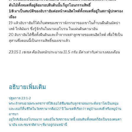
ต้นไม้ทั้งหมดที่อยู่ล้อมรอบผืนดินนั้น ก็ถูกโอนกรรมสิทธิ์
18 มาเป็นสมบัติของอับราฮัมต่อหน้าคนฮิตไทต์ทั้งหมดที่อยู่ในสภาผู้ปกครอง
เมือง
19 แล้วอับราฮัมก็ได้เก็บศพของซาราห์ภรรยาของเขาในถ้ำบนผืนดินมัคปา
เลห์ ใกล้มัมเร ซึ่งรู้จักกันในนามเฮโบรน ในแผ่นดินคานาอัน
20 อับราฮัมได้ซื้อทั้งผืนดินและถ้ำจากเหล่าลูกชายของคนฮิตไทต์ เพื่อใช้เป็น
สุสานซึ่งตอนนี้เป็นกรรมสิทธิ์ของเขาแล้ว
23:15 1 เชเขล คือเงินหนักประมาณ 11.5 กรัม มีค่าเท่ากับค่าแรงสองเดือน
อธิบายเพิ่มเติม
ปฐมกาล 23:1-2
พระเจ้าทรงอวยพระพรซาราห์ให้เธอได้ชื่นชมกับลูกชายจนกระทั่งเขาโตเป็นหนุ่ม
และเธอก็สิ้นชีวิตในวัยชรามากคือ127 ปี ในเขตที่เรียกว่า หมู่บ้านแห่งสี่ หรือหมู่บ้าน
อารบา
อยู่ใกล้เมืองเฮโบรนมาก แต่แม้ในวัยชราขนาดนี้ แผ่นดินทั้งหมดก็ยังเป็นของคนคา
นาอัน และชนชาติต่าง ๆ ที่มาอยู่ก่อนหน้านี้