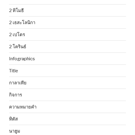
2 ทิโมธี
2 เธสะโลนิกา
2 เปโตร
2 โครินธ์
Infographics
Title
กาลาเทีย
กิจการ
ความหมายคำ
ทิตัส
นาฮูม