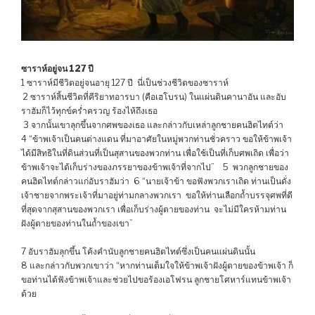
ซาราห์อยู่จน 127 ปี
1 ซาราห์มีชีวิตอยู่จนอายุ 127 ปี นี่เป็นช่วงชีวิตของซาราห์
2 ซาราห์สิ้นชีวิตที่คีริยาทอารบา (คือเฮโบรน) ในแผ่นดินคานาอัน และอับ
ราฮัมก็ไว้ทุกข์คร่ำครวญ ร้องไห้ถึงเธอ
3 จากนั้นเขาลุกขึ้นจากศพของเธอ และกล่าวกับเหล่าลูกชายคนฮิตไทต์ว่า
4 “ข้าพเจ้าเป็นคนต่างแดน ที่มาอาศัยในหมู่พวกท่านชั่วคราว ขอให้ข้าพเจ้า
ได้มีสิทธิในที่ดินส่วนที่เป็นสุสานของพวกท่าน เพื่อใช้เป็นที่เก็บศพเถิด เพื่อว่า
ข้าพเจ้าจะได้เก็บร่างของภรรยาของข้าพเจ้าที่จากไป” 5 พวกลูกชายของ
คนฮิตไทต์กล่าวแก่อับราฮัมว่า 6 “นายเจ้าข้า ขอฟังพวกเราเถิด ท่านเป็นดั่ง
เจ้าชายจากพระเจ้าที่มาอยู่ท่ามกลางพวกเรา ขอให้ท่านเลือกถ้ำบรรจุศพที่ดี
ที่สุดจากสุสานของพวกเรา เพื่อเก็บร่างผู้ตายของท่าน จะไม่มีใครห้ามท่าน
ฝังผู้ตายของท่านในถ้ำของเขา”
7 อับราฮัมลุกขึ้น โค้งคำนับลูกชายคนฮิตไทต์ซึ่งเป็นคนแผ่นดินนั้น
8 และกล่าวกับพวกเขาว่า “หากท่านเต็มใจให้ข้าพเจ้าฝังผู้ตายของข้าพเจ้า ก็
ขอท่านได้ฟังข้าพเจ้าและช่วยไปขอร้องเอโฟรน ลูกชายโศหาร์แทนข้าพเจ้า
ด้วย