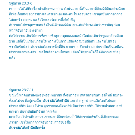
ปฐมกาล 23:3-6
เขาอาจไม่ได้คิดเรื่องถ้ำเก็บศพมาก่อน ดังนั้นเวลานี้เป็นเวลาที่ต้องมีที่ดินอย่างน้อย
ก็เพื่อเก็บศพของภรรยา และตัวเขาเอง และคนในครอบครัว เขาลุกขึ้นจากอาการ
โศกเศร้า จากความเสียใจ และจัดการสิ่งที่สำคัญ
อับราฮัมไปหาลูกชายคนฮิตไทต์เจ้าของที่ดิน (พระคัมภีร์บางเล่มว่า ชาวฮิต) ก่อน
หน้าที่อับราฮัมจะเข้ามา
ต่อไปเราจะเห็นวิธีการซื้อขายซึ่งดูจากมุมมองคนสมัยใหม่จะเห็นว่า พูดจาอ้อมค้อม
มาก แต่ก็เป็นเรื่องน่าสนใจเพราะเป็นการแสดงความนับถือกันและกันไม่น้อย
ชาวฮิตรับฟังว่า อับราฮัมต้องการซื้อที่ดิน พวกเขากลับกล่าวว่า อับราฮัมเป็นเหมือน
เจ้าชายจากพระเจ้า .. ขอให้เลือกตามใจชอบ เลือกใช้สุสานใดก็ได้ที่พวกเขามีอยู่
แล้ว
ปฐมกาล 23:7-11
ขณะนี้ ทุกคนกำลังนั่งอยู่พร้อมหน้ากัน ทั้งอับราฮัม เหล่าลูกชายคนฮิตไทต์ แม้กระ
ทั่งเอโฟรน ก็อยู่ตรงนั้น
อับราฮัมโค้งคำนับ
และฝากลูกชายคนฮิตไทต์ไปบอก
เจ้าของที่ดินคือ เอโฟรน ลูกชายของโศหาร์ที่เป็นเจ้าของที่ดิน ให้ขายถ้ำมัคเปลาห์
แก่เขา อับราฮัมยินดีจ่ายราคาเต็ม
แต่แล้วเอโฟรนก็บอกว่า เขาจะยกที่ดินพร้อมถ้ำให้อับราฮัมทำเป็นที่เก็บศพของ
ภรรยา เขาให้มากกว่าที่อับราฮัมกำลังขอซื้อ
อับราฮัมโค้งคำนับอีกครั้ง