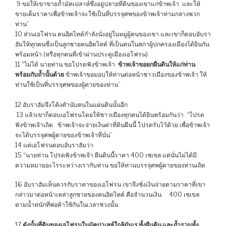
9 ขอให้เขาขายถ้ำมัคเปลาห์ซึ่งอยู่ปลายที่ดินของเขาแก่ข้าพเจ้า และให้
ขายเต็มราคาเพื่อข้าพเจ้าจะใช้เป็นที่บรรจุศพของข้าพเจ้าท่ามกลางพวก
ท่าน”
10 ส่วนเอโฟรน คนฮิตไทต์กำลังนั่งอยู่ในหมู่ผู้คนของเขา และเขาก็ตอบอับรา
ฮัมให้ทุกคนซึ่งเป็นลูกชายคนฮิตไทต์ ที่เป็นคนในสภาผู้ปกครองเมืองได้ยินกัน
พร้อมหน้า (หรือทุกคนที่เข้าผ่านประตูเมืองเอโฟรน)
11 “ไม่ได้ นายท่าน ขอโปรดฟังข้าพเจ้า
ข้าพเจ้าขอยกผืนดินให้แก่ท่าน
พร้อมกับถ้ำนั้นด้วย
ข้าพเจ้าขอมอบให้ท่านต่อหน้าชาวเมืองของข้าพเจ้า ให้
ท่านใช้เป็นที่บรรจุศพของผู้ตายของท่าน”
12 อับราฮัมจึงโค้งคำนับคนในแผ่นดินนั้นอีก
13 แล้วเขาก็ตอบเอโฟรนโดยให้ชาวเมืองทุกคนได้ยินพร้อมกันว่า “โปรด
ฟังข้าพเจ้าเถิด ข้าพเจ้าจะจ่ายเงินค่าที่ดินผืนนี้ โปรดรับไว้ด้วย เพื่อข้าพเจ้า
จะได้บรรจุศพผู้ตายของข้าพเจ้าที่นั่น”
14 แต่เอโฟรนตอบอับราฮัมว่า
15 “นายท่าน โปรดฟังข้าพเจ้า ผืนดินนี้ราคา 400 เชเขล แต่นั่นไม่ได้มี
ความหมายอะไรระหว่างเรากับท่าน ขอให้ท่านบรรจุศพผู้ตายของท่านเถิด
16 อับราฮัมเห็นควรกับราคาของเอโฟรน เขาจึงชั่งเงินจ่ายตามราคาที่เขา
กล่าวมาต่อหน้าเหล่าลูกชายของคนฮิตไทต์ คือจำนวนเงิน 400 เชเขล
ตามน้ำหนักที่พ่อค้าใช้กันในเวลาช่วงนั้น
17
ดังนั้นที่ดินของเอโฟรนในมัคปาเลห์ใกล้มัมเร ทั้งผืนดิน และถ้ำรวมทั้ง