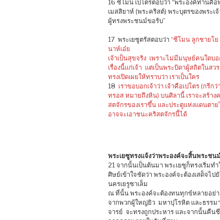
16 ซีโมน เปโตรตอบว่า “พระองค์ท่านคือ
เมสสิยาห์ (พระคริสต์) พระบุตรของพระเจ้
ผู้ทรงพระชนม์ขอร้บ”
17 พระเยซูตรัสตอบว่า
“ซีโมน ลูกชายโย
นาห์เอ๋ย
เจ้าเป็นสุขจริง เพราะไม่มีมนุษย์คนใดบอ
เรื่องนี้แก่เจ้า แต่เป็นพระบิดาผู้สถิตในสวร
ทรงเปิดเผยให้ทราบว่า เราเป็นใคร
18
เราขอบอกเจ้าว่า เจ้าคือเปโตร (กรีกว่
ทรอส หมายถึงหิน) บนศิลานี้ เราจะสร้างค
สตจักรของเราขึ้น และประตูแห่งแดนตาย
อาจจะเอาชนะคริสตจักรนี้ได้
พระเยซูทรงแจ้งว่าพระองค์จะสิ้นพระชนม
21 จากนั้นเป็นต้นมา พระเยซูก็ทรงเริ่มทำ
ศิษย์เข้าใจชัดว่า พระองค์จะต้องเสด็จไปยั
นครเยรูซาเล็ม
ณ ที่นั้น พระองค์จะต้องทนทุกข์หลายอย่า
จากพวกผู้ใหญ่ยิว มหาปุโรหิต และธรรม
จารย์ จะทรงถูกประหาร และจากนั้นคืนช