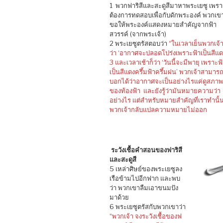
1 พวกฟาริสีและสะดูสีมาหาพระเยซู เพรา
ต้องการทดสอบเพื่อกับดักพระองค์ พวกเข
ขอให้พระองค์แสดงหมายสำคัญจากฟ้า
สวรรค์ (จากพระเจ้า)
2 พระเยซูตรัสตอบว่า
“ในเวลาเย็นพวกเจ้า
ว่า ‘อากาศจะปลอดโปร่งเพราะฟ้าเป็นสีแด
3 และเวลาเช้าก็ว่า ‘วันนี้จะมีพายุ เพราะฟ
เป็นสีแดงครึ้มฟ้าครึ้มฝน’ พวกเจ้าสามาร
บอกได้ว่าอากาศจะเป็นอย่างไรแค่ดูสภาพ
ของท้องฟ้า และยังรู้ว่ามันหมายความว่า
อย่างไร แต่สำหรับหมายสำคัญที่เราทำนั้
พวกเจ้ากลับแปลความหมายไม่ออก
ระวังเชื้อคำสอนของฟาริสี
และสะดูสี
5 เหล่าศิษย์ของพระเยซูลง
เรือข้ามไปอีกฟาก และพบ
ว่า พวกเขาลืมเอาขนมปัง
มาด้วย
6 พระเยซูตรัสกับพวกเขาว่า
“พวกเจ้า จงระวังเชื้อของฟ