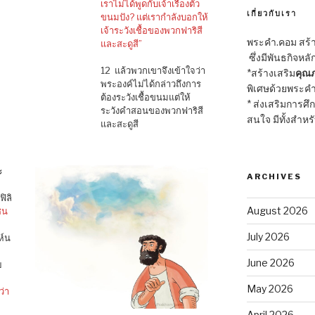
เราไม่ได้พูดกับเจ้าเรื่องตัว
เกี่ยวกับเรา
ขนมปัง? แต่เรากำลังบอกให้
เจ้าระวังเชื้อของพวกฟาริสี
พระคำ.คอม สร้าง
และสะดูสี”
ซึ่งมีพันธกิจหลั
12 แล้วพวกเขาจึงเข้าใจว่า
*สร้างเสริม
คุณภ
พระองค์ไม่ได้กล่าวถึงการ
พิเศษด้วยพระคำ
ต้องระวังเชื้อขนมแต่ให้
* ส่งเสริมการศึ
ระวังคำสอนของพวกฟาริสี
สนใจ มีทั้งสำหร
และสะดูสี
ะ
ARCHIVES
ิลิ
August 2026
ชน
July 2026
ห์น
June 2026
ย
May 2026
ว่า
April 2026