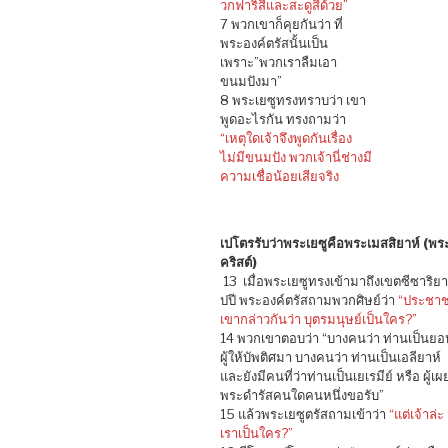
วกฟาริสีและสะดูสีด้วย”
7 พวกเขาก็คุยกันว่า ที่
พระองค์ตรัสนั้นเป็น
เพราะ”พวกเราลืมเอา
ขนมปังมา”
8 พระเยซูทรงทราบว่า เขา
พูดอะไรกัน ทรงถามว่า
“เหตุใดเจ้าจึงพูดกันเรื่อง
ไม่มีขนมปัง พวกเจ้านี่ช่างมี
ความเชื่อน้อยเสียจริง
เปโตรรับว่าพระเยซูคือพระเมสสิยาห์ (พร
คริสต์)
13 เมื่อพระเยซูทรงเข้ามาถึงเขตซีซาริยาฟ
ปปี ​พระองค์ตรัสถามพวกศิษย์ว่า
“ประชา
เขากล่าวกันว่า บุตรมนุษย์เป็นใคร?”
14 พวกเขาตอบว่า “บางคนว่า ท่านเป็นยอ
ผู้ให้บัพติศมา บางคนว่า ท่านเป็นเอลียาห์
และยังมีคนที่ว่าท่านเป็นเยเรมีย์ หรือ ผู้เผ
พระดำรัสคนใดคนหนึ่งขอรับ”
15 แล้วพระเยซูตรัสถามเข้าว่า
“แต่เจ้าล่ะ 
เราเป็นใคร?”