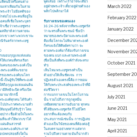
พูดเสมอ เพราะเราอาจจะเดี๋ยว
นที่คนยิวหรือคนต่าง
March 2022
อยู่ฝ่ายพระเจ้า เดี๋ยวอยู่ฝ่ายตัวเอง
ามเท่าเทียมกันในสาย
พลิกไปพลิกมาได้
ระเจ้า ไม่มีอคติของ
อีกต่อไป และคนที่อยู่ใน
February 2022
คือคนที่เชื่อในพระบุตร
รับกางเขนของตนเอง
้าเชื่อว่า พระเยซูทรง
16:24-26 หลังจากที่พระเยซูตรัส
January 2022
เมสสิยาห์ ความตายจะ
ว่า จะทรงสิ้นพระชนม์ ซึ่งเป้า
วกเขา เพราะพวกเขาจะ
หมายของพระบิดาและพระองค์
December 20
วิตนิรันดร์จากพระเยซู
คือเพื่อโลกจะไม่พินาศ พระองค์
ก็ทรงแจ้งให้ศิษย์ทราบว่า จะ
0
ตามพระองค์มาก็ต้องรับกางเขน
November 20
ทรงมอบกุญแจแห่งแผ่น
ของตน แบก และตามพระองค์
์ให้แก่คนที่ทรงเรียก
(ซึ่งเป็นสิ่งที่พระองค์กำลังจะทรง
October 2021
็นคนของพระองค์ เป็น
ทำ)
งพระองค์ที่จะขยาย
เห็นไหม พระเยซูทรงทำเป็น
September 20
กรของพระองค์บนโลก
ตัวอย่างให้เห็นชัดเจน การ
นี้ เป็นผู้รับใช้ที่พระองค์
ปฏิเสธตัวเองตรงนี้คือ การยอม
ให้ถือกุญแจแห่งแผ่นดิน
ให้กับพระประสงค์ของพระเจ้าที่มี
August 2021
ามีสิทธิจะปิด หรือเปิด
ต่อชีวิตเรา
งอาณาจักรนี้
การแบกกางเขนในโลกโบราณ
July 2021
พระองค์ทุกคน ได้รับคำ
นั้น รวมไปถึงการถูกดูหมิ่น
ออกไปประกาศพระนามทั่ว
เหยียดหยาม ความอับอาย ทุกคน
June 2021
ห้มนุษย์ได้รับรู้ว่า โดย
ที่ได้ยินพระเยซูตรัส ก็ไม่มีใคร
วยปาก เชื่อด้วยใจในพระ
อยากที่จะต้องพบกับ
ั้นที่จะทำให้พวกเขาได้
ประสบการณ์เช่นนั้น การปฏิเสธ
May 2021
นแผ่นดินสวรรค์
ตัวเองเป็นวินัยของคนที่ต้องต่อสู้
ย์ของพระองค์ประกาศ
ในสงครามอย่างทหาร แต่หาก
April 2021
รือปลดปล่อยสิ่งใดใน
รวมไปถึงความตาย มันก็น่ากลัว