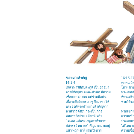
ขอหมายสำคัญ
16:15-17
16:1-4
ทุกคน มี
เหล่าฟาริสีกับสะดูสี เป็นธรรมา
โตร เขาบ
จารย์ที่อยู่กันคนละสำนัก มีความ
พระเมสสิ
เชื่อแตกต่างกัน แต่ร่วมมือกัน
ที่พระเจ้
เพื่อจะจับผิดพระเยซู จึงมาขอให้
ช่วยให้ร
พระองค์ทรงทำหมายสำคัญจาก
ฟ้าสวรรค์ซึ่งน่าจะเป็นการ
พวกเขามี
อัศจรรย์อย่างเอลียาห์ หรือ
ความเข้
โมเสส แต่พระเยซูทรงทำการ
ประสบการ
อัศจรรย์ หมายสำคัญมากมายอยู่
ได้ไหม พ
แล้ว พวกเขาไม่สนใจ การ
ความเชื่