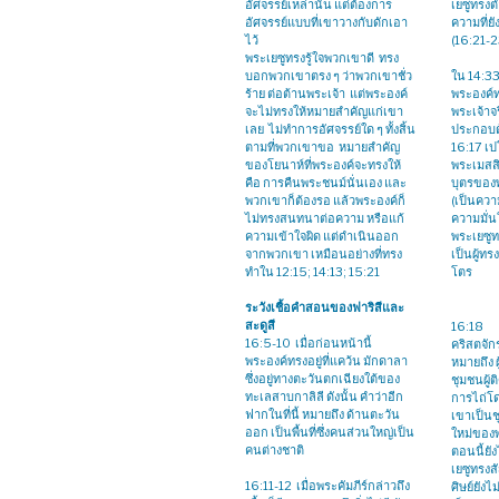
อัศจรรย์เหล่านั้น แต่ต้องการ
เยซูทรงต
อัศจรรย์แบบที่เขาวางกับดักเอา
ความที่ยั
ไว้
(16:21-
พระเยซูทรงรู้ใจพวกเขาดี ทรง
บอกพวกเขาตรง ๆ ว่าพวกเขาชั่ว
ใน 14:33
ร้าย ต่อต้านพระเจ้า แต่พระองค์
พระองค์
จะไม่ทรงให้หมายสำคัญแก่เขา
พระเจ้าจ
เลย ไม่ทำการอัศจรรย์ใด ๆ ทั้งสิ้น
ประกอบด
ตามที่พวกเขาขอ หมายสำคัญ
16:17 เป
ของโยนาห์ที่พระองค์จะทรงให้
พระเมสสิ
คือ การคืนพระชนม์นั่นเอง และ
บุตรของพ
พวกเขาก็ต้องรอ แล้วพระองค์ก็
(เป็นคว
ไม่ทรงสนทนาต่อความ หรือแก้
ความมั่น
ความเข้าใจผิด แต่ดำเนินออก
พระเยซูท
จากพวกเขา เหมือนอย่างที่ทรง
เป็นผู้ท
ทำใน 12:15; 14:13; 15:21
โตร
ระวังเชื้อคำสอนของฟาริสีและ
สะดูสี
16:18
16:5-10 เมื่อก่อนหน้านี้
คริสตจักร
พระองค์ทรงอยู่ที่แคว้น มักดาลา
หมายถึง ผ
ซึ่งอยู่ทางตะวันตกเฉียงใต้ของ
ชุมชนผู้ต
ทะเลสาบกาลิลี ดังนั้น คำว่าอีก
การไถ่โด
ฟากในที่นี้ หมายถึง ด้านตะวัน
เขาเป็น
ออก เป็นพื้นที่ซึ่งคนส่วนใหญ่เป็น
ใหม่ของ
คนต่างชาติ
ตอนนี้ยั
เยซูทรงส
16:11-12 เมื่อพระคัมภีร์กล่าวถึง
ศิษย์ยังไ