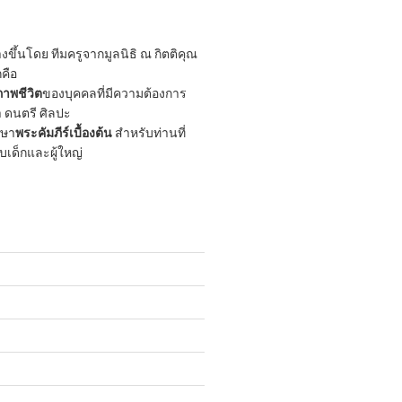
ขึ้นโดย ทีมครูจากมูลนิธิ ณ กิตติคุณ
กคือ
าพชีวิต
ของบุคคลที่มีความต้องการ
 ดนตรี ศิลปะ
กษา
พระคัมภีร์เบื้องต้น
สำหรับท่านที่
ับเด็กและผู้ใหญ่