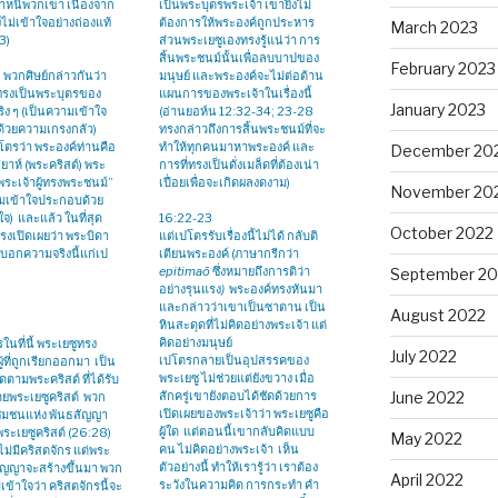
ำหนิพวกเขา เนื่องจาก
เป็นพระบุตรพระเจ้า เขายิ่งไม่
งไม่เข้าใจอย่างถ่องแท้
ต้องการให้พระองค์ถูกประหาร
March 2023
23)
ส่วนพระเยซูเองทรงรู้แน่ว่า การ
สิ้นพระชนม์นั้นเพื่อลบบาปของ
February 2023
 พวกศิษย์กล่าวกันว่า
มนุษย์ และพระองค์จะไม่ต่อต้าน
ทรงเป็นพระบุตรของ
แผนการของพระเจ้าในเรื่องนี้
January 2023
ริง ๆ (เป็นความเข้าใจ
(อ่านยอห์น 12:32-34; 23-28
้วยความเกรงกลัว)
ทรงกล่าวถึงการสิ้นพระชนม์ที่จะ
โตรว่า พระองค์ท่านคือ
ทำให้ทุกคนมาหาพระองค์ และ
December 20
ยาห์ (พระคริสต์) พระ
การที่ทรงเป็นดั่งเมล็ดที่ต้องเน่า
ระเจ้าผู้ทรงพระชนม์”
เปื่อยเพื่อจะเกิดผลงดงาม)
November 20
ามเข้าใจประกอบด้วย
ใจ) และแล้ว ในที่สุด
16:22-23
October 2022
รงเปิดเผยว่า พระบิดา
แต่เปโตรรับเรื่องนี้ไม่ได้ กลับติ
รงบอกความจริงนี้แก่เป
เตียนพระองค์ (ภาษากรีกว่า
epitimaō
ซึ่งหมายถึงการติว่า
September 20
อย่างรุนแรง
)
พระองค์ทรงหันมา
และกล่าวว่าเขาเป็นซาตาน เป็น
August 2022
หินสะดุดที่ไม่คิดอย่างพระเจ้า แต่
คิดอย่างมนุษย์
ในที่นี้ พระเยซูทรง
July 2022
เปโตรกลายเป็นอุปสรรคของ
ู้ที่ถูกเรียกออกมา เป็น
พระเยซู ไม่ช่วยแต่ยังขวาง เมื่อ
ิดตามพระคริสต์ ที่ได้รับ
สักครู่เขายังตอบได้ชัดด้วยการ
June 2022
ยพระเยซูคริสต์ พวก
เปิดเผยของพระเจ้าว่า พระเยซูคือ
ชุมชนแห่ง พันธสัญญา
ผู้ใด แต่ตอนนี้เขากลับคิดแบบ
พระเยซูคริสต์ (26:28)
May 2022
คน ไม่คิดอย่างพระเจ้า เห็น
งไม่มีคริสตจักร แต่พระ
ตัวอย่างนี้ ทำให้เรารู้ว่า เราต้อง
ัญญาจะสร้างขึ้นมา พวก
April 2022
ระวังในความคิด การกระทำ คำ
ม่เข้าใจว่า คริสตจักรนี้จะ