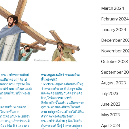
March 2024
February 2024
January 2024
December 20
November 20
October 2023
September 20
 พระองค์ทรงถามศิษย์
พระเยซูทรงแจ้งว่าพระองค์จะ
คนเดียวตอบถูกคือเป
สิ้นพระชนม์
August 2023
อกว่า พระเยซูทรงเป็น
16:21พระเยซูทรงเตือนศิษย์ให้รู้
ยาห์ ซึ่งหมายถึงพระองค์
ว่า พระองค์จะทรงไปเยรูซาเล็ม
July 2023
าทรงเจิมให้มาเป็นพระผู้
และจะต้องเผชิญกับศัตรูร้ายคือ
อด
ยิว ปุโรหิต ธรรมาจารย์
สิ่งที่จะเกิดขึ้นแน่นอนคือจะทรง
June 2023
ความเห็นที่เกิดจาก
ถูกประหารและคืนชีพในวันที่
าใจมากขึ้นจาก
สาม แต่ดูเหมือนเปโตรไม่ได้ยิน
May 2023
ณ์ที่อยู่กับพระเยซู จำ
คำว่า จะทรงคืนชีพ จึงห้าม
วกเขาถูกเรียกว่า คนมี
พระองค์ว่า สิ่งร้าย ๆ นี้จะไม่เกิด
April 2023
อน้อย (ข้อ 8 ) และ พระ
กับพระองค์ ยิ่งรู้ว่า พระเยซูทรง