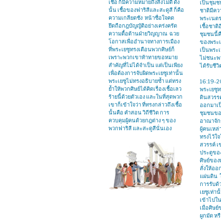
เชื้อ ก็มีความหมายถึงสิ่งไม่ดี ดัง
เป็นชุมช
นั้น เชื้อของฟาริสีและสะดูสี ก็คือ
ชาติมีคว
ความเกลียดชัง หน้าซื่อใจคด
พระเนตรพ
ยึดถือกฎบัญญัติอย่างเคร่งครัด
เชื้อชาติ
ความดื้อด้านฝ่ายวิญญาณ ฉวย
ชุมชนนี้
โอกาสเพื่ออำนาจทางการเมือง
ของพระเจ
ที่พระเยซูทรงเตือนพวกศิษย์ก็
เป็นพระ
เพราะพวกเขาท้าทายขอหมาย
ไม่ชนะพ
สำคัญที่ไม่ได้จำเป็น แต่เป็นเพียง
ได้รับชี
เพื่อต้องการจับผิดพระเยซูเท่านั้น
พระเยซูไม่ทรงอธิบายซ้ำ แต่ทรง
16:19-2
ย้ำให้พวกศิษย์ได้คิดเรื่องเชื้อเลว
พระเยซู
ร้ายนี้ด้วยตัวเอง และในที่สุดพวก
ดินสวรรค
เขาก็เข้าใจว่า ที่ทรงกล่าวถึงเชื้อ
ออกมาเป
นั้นคือ คำสอน วิถีชีวิต การ
ชุมชนขอ
ควบคุมผู้คนด้วยกฎต่าง ๆ ของ
อาณาจั
พวกฟาริสี และสะดูสีนั่นเอง
ผู้คนเหล่า
ทรงไว้ใจ
สวรรค์ เข
ประตูขอ
ศิษย์ของ
สั่งให้
แผ่นดิน ใ
การรับด้
เยซูเท่าน
เข้าไปใ
เมื่อศิษ
ผูกมัด ห