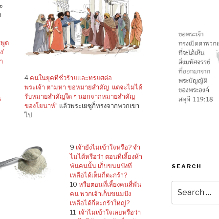
ะ
า
พูด
ง’
้า
ถ
4
คนในยุคที่ชั่วร้ายและทรยศต่อ
พระเจ้า ตามหา ขอหมายสำคัญ แต่จะไม่ได้
รับหมายสำคัญใด ๆ นอกจากหมายสำคัญ
น
ของโยนาห์”
แล้วพระเยซูก็ทรงจากพวกเขา
ไป
9
เจ้ายังไม่เข้าใจหรือ? จำ
ไม่ได้หรือว่า ตอนที่เลี้ยงห้า
พันคนนั้น เก็บขนมปังที่
SEARCH
เหลือได้เต็มกี่ตะกร้า?
10
หรือตอนที่เลี้ยงคนสี่พัน
Search
คน พวกเจ้าเก็บขนมปัง
for:
เหลือได้กี่ตะกร้าใหญ่?
11
เจ้าไม่เข้าใจเลยหรือว่า