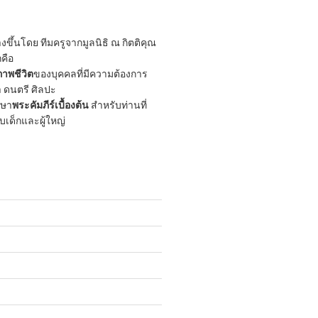
ขึ้นโดย ทีมครูจากมูลนิธิ ณ กิตติคุณ
กคือ
าพชีวิต
ของบุคคลที่มีความต้องการ
 ดนตรี ศิลปะ
กษา
พระคัมภีร์เบื้องต้น
สำหรับท่านที่
ับเด็กและผู้ใหญ่