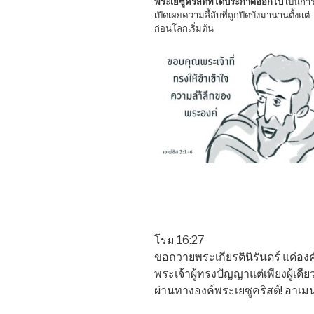
พระเยซูคริสต์ที่ได้ประกาศออกไป
เป็นกา
เปิดเผยความลี้ลับที่ถูกปิดบังมานานตั้งแต่
ก่อนโลกเริ่มต้น
โรม 16:27
ขอถวายพระเกียรตินิรันดร์ แด่องค
พระเจ้าผู้ทรงปัญญาแต่เพียงผู้เดีย
ผ่านทางองค์พระเยซูคริสต์! อาเม