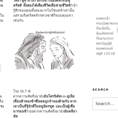
ีย
วิลลา ผู้ทำงานร่วมกับข้าในองค์พระเยซู
คน
คริสต์ ทั้งสองได้เสี่ยงชีวิตเพื่อช่วยชีวิตข้า
ข้า
รู้สึกขอบคุณทั้งสองมากไม่ใช่แค่ข้าเท่านั้น
อใน
แต่รวมถึงคริสตจักรต่างชาติก็ขอบคุณเขา
รวม
เช่นกัน
SEARCH
โรม 16:7-8
ุม
ฝากความคิดถึงมายัง
อันโดรนิคัส
และ
ยูเนีย
Search
คือ
เพื่อนยิวของข้าซึ่งเคยถูกจำจองด้วยกัน พวก
for:
พระ
เขาเป็นที่รู้จักดีในหมู่อัครทูต และเป็นผู้เชื่อ
มาก่อนข้า
ขอฝากความคิดถึงมายัง
อัมพลีอา
ทัส