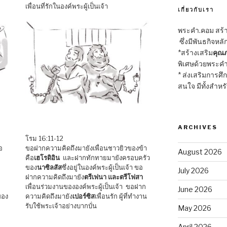
เพื่อนที่รักในองค์พระผู้เป็นเจ้า
เกี่ยวกับเรา
พระคำ.คอม สร้าง
ซึ่งมีพันธกิจหลั
*สร้างเสริม
คุณภ
พิเศษด้วยพระคำ
* ส่งเสริมการศึ
สนใจ มีทั้งสำหร
ARCHIVES
โรม 16:11-12
อ
ขอฝากความคิดถึงมายังเพื่อนชาวยิวของข้า
August 2026
คือ
เฮโรดิอิน
และฝากทักทายมายังครอบครัว
ของ
นาซิลสัส
ซึ่งอยู่ในองค์พระผู้เป็นเจ้า ขอ
July 2026
ฝากความคิดถึงมายัง
ตรีเฟนา และตรีโฟสา
เพื่อนร่วมงานขององค์พระผู้เป็นเจ้า ขอฝาก
June 2026
ของ
ความคิดถึงมายัง
เปอร์ซิส
เพื่อนรัก ผู้ที่ทำงาน
รับใช้พระเจ้าอย่างบากบั่น
May 2026
April 2026