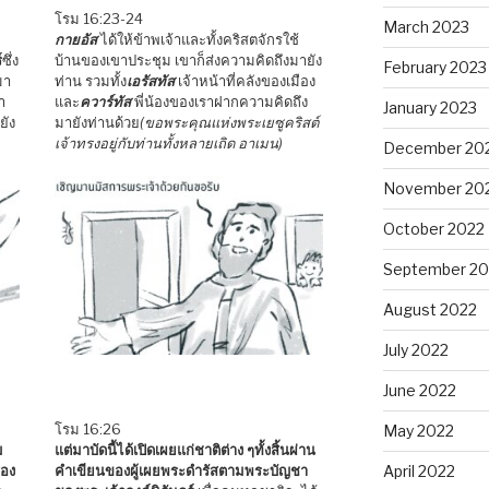
โรม 16:23-24
March 2023
กายอัส
ได้ให้ข้าพเจ้าและทั้งคริสตจักรใช้
์
ซึ่ง
บ้านของเขาประชุม เขาก็ส่งความคิดถึงมายัง
February 2023
มา
ท่าน รวมทั้ง
เอรัสทัส
เจ้าหน้าที่คลังของเมือง
ำ
และ
ควาร์ทัส
พี่น้องของเราฝากความคิดถึง
January 2023
ยัง
มายังท่านด้วย
(ขอพระคุณแห่งพระเยซูคริสต์
เจ้าทรงอยู่กับท่านทั้งหลายเถิด อาเมน)
December 20
November 20
October 2022
September 20
August 2022
July 2022
June 2022
โรม 16:26
May 2022
ม
แต่มาบัดนี้ได้เปิดเผยแก่ชาติต่าง ๆทั้งสิ้นผ่าน
่อง
คำเขียนของผู้เผยพระดำรัสตามพระบัญชา
April 2022