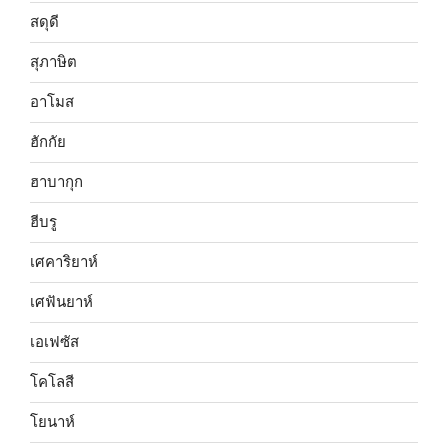
สดุดี
สุภาษิต
อาโมส
ฮักกัย
ฮาบากุก
ฮีบรู
เศคาริยาห์
เศฟันยาห์
เอเฟซัส
โคโลสี
โยนาห์