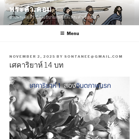
Skip
พระคำ.คอม
to
อ่านพระคัมภีร์ มีคำอธิบายสั้นๆ และพระคำเชื่อมโยง
content
Menu
POSTED
NOVEMBER 2, 2025
BY
SONTANEE@GMAIL.COM
ON
เศคาริยาห์ 14 บท