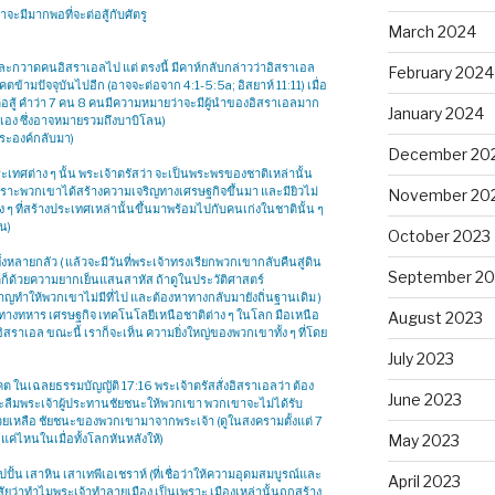
าจะมีมากพอที่จะต่อสู้กับศัตรู
March 2024
 และกวาดคนอิสราเอลไป แต่ ตรงนี้ มีคาห์กลับกล่าวว่าอิสราเอล
February 2024
คตข้ามปัจจุบันไปอีก (อาจจะต่อจาก 4:1-5:5a; อิสยาห์ 11:11) เมื่อ
ต่อสู้ คำว่า 7 คน 8 คนมีความหมายว่าจะมีผู้นำของอิสราเอลมาก
January 2024
นั่นเอง ซึ่งอาจหมายรวมถึงบาบิโลน)
ระองค์กลับมา)
December 20
เทศต่าง ๆ นั้น พระเจ้าตรัสว่า จะเป็นพระพรของชาติเหล่านั้น
ง เพราะพวกเขาได้สร้างความเจริญทางเศรษฐกิจขึ้นมา และมียิวไม่
November 20
 ๆ ที่สร้างประเทศเหล่านั้นขึ้นมาพร้อมไปกับคนเก่งในชาตินั้น ๆ
ิน)
October 2023
งหลายกลัว ( แล้วจะมีวันที่พระเจ้าทรงเรียกพวกเขากลับคืนสู่ดิน
September 20
ต่ก็ด้วยความยากเย็นแสนสาหัส ถ้าดูในประวัติศาสตร์
ลาญทำให้พวกเขาไม่มีที่ไป และต้องหาทางกลับมายังถิ่นฐานเดิม )
างทหาร เศรษฐกิจ เทคโนโลยีเหนือชาติต่าง ๆ ในโลก มือเหนือ
August 2023
อิสราเอล ขณะนี้ เราก็จะเห็น ความยิ่งใหญ่ของพวกเขาทั้ง ๆ ที่โดย
July 2023
ในเฉลยธรรมบัญญัติ 17:16 พระเจ้าตรัสสั่งอิสราเอลว่า ต้อง
June 2023
็จะลืมพระเจ้าผู้ประทานชัยชนะให้พวกเขา พวกเขาจะไม่ได้รับ
ช่วยเหลือ ชัยชนะของพวกเขามาจากพระเจ้า (ดูในสงครามตั้งแต่ 7
ค่ไหนในเมื่อทั้งโลกหันหลังให้)
May 2023
ั้น เสาหิน เสาเทพีเอเชราห์ (ที่เชื่อว่าให้ความอุดมสมบูรณ์และ
April 2023
ยว่าทำไมพระเจ้าทำลายเมือง เป็นเพราะ เมืองเหล่านั้นถูกสร้าง