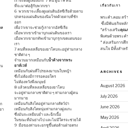
เราจะตั้งผู้เลี้ยงแกะ 7 คน ผู้นำ 8 คน
ที่จะมาต่อสู้กับพวกเขา
เกี่ยวกับเรา
6 พวกเขาจะเลี้ยงดูแผ่นดินอัสซีเรียด้วยดาบ
ปกครองแผ่นดินของนิมโรดด้วยดาบที่ชัก
พระคำ.คอม สร้าง
ออก
ซึ่งมีพันธกิจหลั
าล
เพื่อว่าเขาจะช่วยกู้เราจากอัสซีเรีย
*สร้างเสริม
คุณภ
เมื่อพวกเขาเข้ามาบุกแผ่นดินของเรา
พิเศษด้วยพระคำ
เมื่อพวกเขายกทัพเข้ามาบุกรุกเขตแดนของ
* ส่งเสริมการศึ
เรา
สนใจ มีทั้งสำหร
7 คนที่หลงเหลือของยาโคบจะอยู่ท่ามกลาง
ชาติต่าง ๆ
จำนวนมากเหมือนกับ
น้ำค้างจากพระ
ยาห์เวห์
าน
เหมือนกับฝนที่โปรยลงมาบนใบหญ้า
ARCHIVES
ซึ่งไม่ต้องมีการรอคอยใคร
ไม่ต้องหวังพึ่งมนุษย์
August 2026
8 แล้วคนที่หลงเหลือของยาโคบ
จะอยู่ท่ามกลางชาติต่าง ๆ ท่ามกลางผู้คน
July 2026
มากมาย
เหมือนกับสิงโตอยู่ท่ามกลางสัตว์ป่า
ลก
June 2026
เหมือนกับสิงโตหนุ่มท่ามกลางฝูงแกะ
เขา
ซึ่งมันจะเหยียบย่ำ และฉีกเนื้อ
May 2026
ในขณะที่มันย่างไป และไม่มีใครจะช่วยได้
9 มือของท่านจะยกชูขึ้นต่อต้านฝ่ายตรง
April 2026