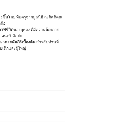
ขึ้นโดย ทีมครูจากมูลนิธิ ณ กิตติคุณ
กคือ
าพชีวิต
ของบุคคลที่มีความต้องการ
 ดนตรี ศิลปะ
กษา
พระคัมภีร์เบื้องต้น
สำหรับท่านที่
ับเด็กและผู้ใหญ่