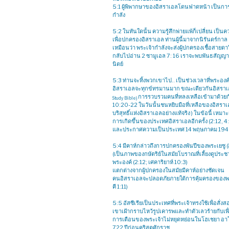
5:1 ผู้พิพากษาของอิสราเอลโดนฟาดหน้า เป็นการหมิ
กำลัง
5:2 ในทันใดนั้น ความรู้สึกพ่ายแพ้ก็เปลี่ยน เป็นค
เพื่อปกครองอิสราเอล ท่านผู้นี้มาจากนิรันดร์กาล 
เหมือนว่า พระเจ้ากำลังจะส่งผู้ปกครองเชื้อสายด
กลับไปอ่าน 2 ซามูเอล 7: 16 เราจะพบพันธสัญญาข
นิตย์
5:3 ท่านจะทิ้งพวกเขาไป.. เป็นช่วงเวลาที่พระองค
อิสราเอลจะทุกข์ทรมานมาก ขณะเดียวกันอิสราเอ
การรวบรวมคนที่หลงเหลือเข้ามาด้วยกันนั
Study Bible)
10:20-22 ในวันนั้นชนหยิบมือที่เหลือของอิสราเอ
บริสุทธิ์แห่งอิสราเอลอย่างแท้จริง ) ในข้อนี้ เหม
การเกิดขึ้นของประเทศอิสราเอลอีกครั้ง (2:12, 
และประกาศความเป็นประเทศ 14 พฤษภาคม 194
5:4 มีคาห์กล่าวถึงการปกครองพันปีของพระเยซู (อิ
(เป็นภาพของกษัตริย์ในสมัยโบราณที่เลี้ยงดูประช
พระองค์ (2:12; เศคาริยาห์ 10:3)
แตกต่างจากผู้ปกครองในสมัยมีคาห์อย่างชัดเจน
คนอิสราเอลจะปลอดภัยภายใต้การคุ้มครองของพระอ
คี 1:11)
5:5 อัสซีเรียเป็นประเทศที่พระเจ้าทรงใช้เพื่อส
เขาเฝ้ากราบไหว้รูปเคารพและทำตัวเลวร้ายกับเพื่
การเตือนของพระเจ้าไม่หยุดหย่อนในโฮเชยา อาโม
722 ปีก่อนคริสตศักราช