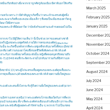
่นเกียรติอย่างยิ่ง พวกเขาถูกศัตรูล้อมเมือง มีคาห์บอกให้เสริม
March 2025
วามหวัง เพราะว่า มีคำสัญญาเกิดขึ้นว่า พระเจ้าจะทรงส่งผู้หนึ่ง
February 2025
และจะมาเกิดที่เบธเลเฮม เมืองเล็ก ๆ ที่เคยเป็นเมืองของดาวิด ดู
าวิดมาให้อิสราเอล
January 2025
องพระเจ้าที่มีต่อดาวิด ว่าบัลลังก์ของท่านจะดำรงตลอดไปเป็น
December 20
์จากเขาไป มีผู้ให้ความเห็นว่า นี่เป็นช่วงเวลาของคนต่างชาติ
ลก็ปฏิเสธพระเยซูคริสต์ ภายใต้การครองของศัตรู
(MacArthur
November 20
้น จะเกิดขึ้นหลังจากที่พระเยซูเสด็จกลับมาครั้งที่สอง (อิสยาห์
ล คือวงศ์วานของยาโคบซึ่งรอดชีวิตพึ่งพิงพระยาห์เวห์ องค์
October 2024
าะเจาะกับการเสด็จมาครั้งสอง ดังนั้น หญิงที่คลอดบุตรจึงหมายถึง
4:6-7) )(1948 คนที่กระจัดกระจายไปกลับมารวมกันที่อิสราเอล
8)
September 2
สยาห์ 6:13 ) พระผู้ไถ่จะทรงเลี้ยงดูคนของพระองค์ดุจเลี้ยงแกะ
August 2024
ากรดุจเลี้ยงแกะ)ด้วยพลังของพระยาห์เวห์ ด้วยความยิ่งใหญ่ของ
July 2024
งค์ และคนทั้งโลกจะรับรู้ถึงความยิ่งใหญ่ของพระองค์ (มาลา
June 2024
ั่งสอนอิสราเอลทางเหนือว่า พระองค์ทรงโกรธเพียงใดกับการที่พวก
May 2024
อนบ้านของตน ทั้ง ๆ ที่พระองค์ทรงเตือนแล้วเตือนอีก (เราจะเห็น
ส และหนังสือผู้เผยพระดำรัสท่านอื่น ๆ ) พวกเขาไปเป็นเชลย
April 2024