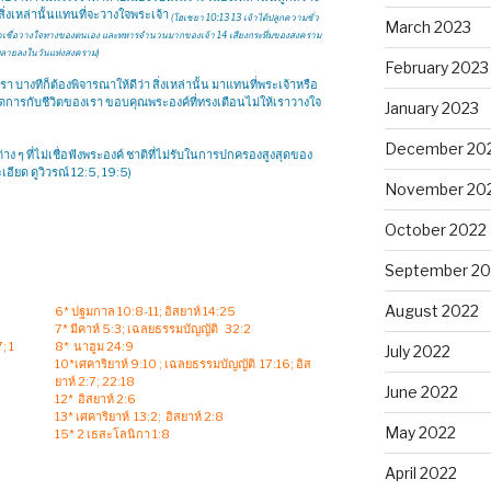
จสิ่งเหล่านั้นแทนที่จะวางใจพระเจ้า
(โฮเชยา 10:13 13 เจ้าได้ปลูกความชั่ว
March 2023
จ้าเชื่อวางใจทางของตนเอง และทหารจำนวนมากของเจ้า 14 เสียงกระหึ่มของสงคราม
ูกทลายลงในวันแห่งสงคราม)
February 2023
างทีก็ต้องพิจารณาให้ดีว่า สิ่งเหล่านั้น มาแทนที่พระเจ้าหรือ
รงจัดการกับชีวิตของเรา ขอบคุณพระองค์ที่ทรงเตือนไม่ให้เราวางใจ
January 2023
December 20
ง ๆ ที่ไม่เชื่อฟังพระองค์ ชาติที่ไม่รับในการปกครองสูงสุดของ
ียด ดูวิวรณ์ 12:5, 19:5)
November 20
October 2022
September 20
August 2022
6* ปฐมกาล 10:8-11; อิสยาห์ 14:25
7* มีคาห์ 5:3; เฉลยธรรมบัญญัติ 32:2
; 1
8* นาฮูม 24:9
July 2022
10*เศคาริยาห์ 9:10 ; เฉลยธรรมบัญญัติ 17:16; อิส
ยาห์ 2:7; 22:18
June 2022
12* อิสยาห์ 2:6
13* เศคาริยาห์ 13:2; อิสยาห์ 2:8
May 2022
15* 2 เธสะโลนิกา 1:8
April 2022