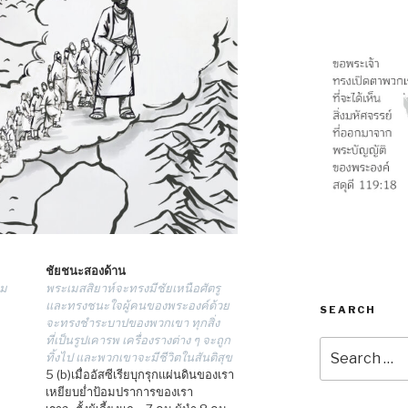
ชัยชนะสองด้าน
ฮม
พระเมสสิยาห์จะทรงมีชัยเหนือศัตรู
และทรงชนะใจผู้คนของพระองค์ด้วย
SEARCH
จะทรงชำระบาปของพวกเขา ทุกสิ่ง
ที่เป็นรูปเคารพ เครื่องรางต่าง ๆ จะถูก
Search
ทิ้งไป และพวกเขาจะมีชีวิตในสันติสุข
for:
5 (b)เมื่ออัสซีเรียบุกรุกแผ่นดินของเรา
เหยียบย่ำป้อมปราการของเรา