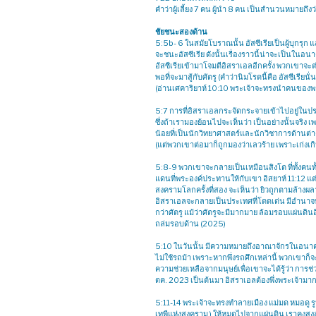
คำว่าผู้เลี้ยง 7 คน ผู้นำ 8 คน เป็นสำนวนหมายถึงว่
ชัยชนะสองด้าน
5:5b- 6 ในสมัยโบราณนั้น อัสซีเรียเป็นผู้บุกรุก
จะชนะอัสซีเรีย ดังนั้นเรื่องราวนี้น่าจะเป็นในอนา
อัสซีเรียเข้ามาโจมตีอิสราเอลอีกครั้ง พวกเขาจะ
พอที่จะมาสู้กับศัตรู (คำว่านิมโรดนี้คือ อัสซีเรีย
(อ่านเศคาริยาห์ 10:10 พระเจ้าจะทรงนำคนของพ
5:7 การที่อิสราเอลกระจัดกระจายเข้าไปอยู่ในประ
ซึ่งถ้าเรามองย้อนไปจะเห็นว่า เป็นอย่างนั้นจริ
น้อยที่เป็นนักวิทยาศาสตร์และนักวิชาการด้านต่าง
(แต่พวกเขาต่อมาก็ถูกมองว่าเลวร้าย เพราะเก่งเก
5:8-9 พวกเขาจะกลายเป็นเหมือนสิงโต ที่ทั้งคนทั้
แดนที่พระองค์ประทานให้กับเขา อิสยาห์ 11:12 แ
สงครามโลกครั้งที่สอง จะเห็นว่า ยิวถูกตามล้างผ
อิสราเอลจะกลายเป็นประเทศที่โดดเด่น มีอำนาจท
กว่าศัตรู แม้ว่าศัตรูจะมีมากมาย ล้อมรอบแผ่นดิน
ถล่มรอบด้าน (2025)
5:10 ในวันนั้น มีความหมายถึงอาณาจักรในอนาคต 
ไม่ใช้รถม้า เพราะหากพึ่งรถศึกเหล่านี้ พวกเขาก
ความช่วยเหลือจากมนุษย์เพื่อเขาจะได้รู้ว่า การ
ตค. 2023 เป็นต้นมา อิสราเอลต้องพึ่งพระเจ้ามากแ
5:11-14 พระเจ้าจะทรงทำลายเมือง แม่มด หมอดู รูปป
เทพีแห่งสงคราม ) ให้หมดไปจากแผ่นดิน เราคงสงสั