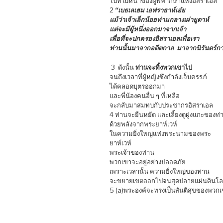
ไปที่ใบหน้าของผู้พิพากษาแห่งอิสราเอล
2
“เบธเลเฮม เอฟราธาห์เอ๋ย
แม้ว่าเจ้าเล็กน้อยท่ามกลางเผ่ายูดาห์
แต่จะมีผู้หนึ่งออกมาจากเจ้า
เพื่อที่จะปกครองอิสราเอลเพื่อเรา
ท่านนั้นมาจากอดีตกาล มาจากนิรันดร์ก
3 ดังนั้น
ท่านจะทิ้งพวกเขาไป
จนถึงเวลาที่ผู้หญิงซึ่งกำลังเจ็บครรภ์
ได้คลอดบุตรออกมา
และพี่น้องคนอื่น ๆ ที่เหลือ
จะกลับมาสมทบกับประชากรอิสราเอล
4 ท่านจะยืนหยัด และเลี้ยงดูฝูงแกะของท่
ด้วยพลังจากพระยาห์เวห์
ในความยิ่งใหญ่แห่งพระนามของพระ
ยาห์เวห์
พระเจ้าของท่าน
พวกเขาจะอยู่อย่างปลอดภัย
เพราะเวลานั้น ความยิ่งใหญ่ของท่าน
จะขยายเขตออกไปจนสุดปลายแผ่นดินโ
5 (a)พระองค์จะทรงเป็นสันติสุขของพวก