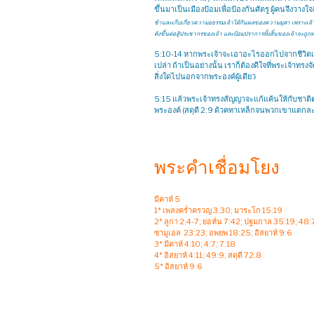
ขึ้นมาเป็นเมืองป้อมเพื่อป้องกันศัตรู ผู้คนจึงวางใ
ช้าและเก็บเกี่ยวความอธรรมเจ้าได้กินผลของความมุสา เพราะเ
ดังขึ้นต่อสู้ประชากรของเจ้า และป้อมปราการทั้งสิ้นของเจ้าจะถ
5:10-14 หากพระเจ้าจะเอาอะไรออกไปจากชีวิตเรา บ
เปล่า ถ้าเป็นอย่างนั้น เราก็ต้องดีใจที่พระเจ้าท
สิ่งใดไปนอกจากพระองค์ผู้เดียว
5:15 แล้วพระเจ้าทรงสัญญาจะแก้แค้นให้กับชาติต่า
พระองค์ (สดุดี 2:9 ด้วคทาเหล็กจนพวกเขาแตกละเอ
พระคำเชื่อมโยง
มีคาห์ 5
1* เพลงคร่ำครวญ 3:30; มาระโก 15:19
2* ลูกา 2:4-7; ยอห์น 7:42; ปฐมกาล 35:19; 48:7
ซามูเอล 23:23; อพยพ 18:25; อิสยาห์ 9:6
3* มีคาห์ 4:10; 4:7; 7:18
4* อิสยาห์ 4:11; 49:9; สดุดี 72:8
5* อิสยาห์ 9:6