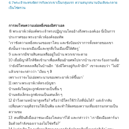
6:7พระเจ้าจะทรงจัดการกับพวกเขาเป็นกลุ่มแรก ความสนุกสนานบันเทิงจะกลาย
เป็นโซ่ตรวน
การลงโทษความเย่อหยิ่งของอิสราเอล
8 พระยาห์เวห์องค์พระเจ้าทรงปฏิญาณโดยอ้างถึงพระองค์เอง นี่เป็นการ
ประกาศของ พระยาห์เวห์องค์จอมทัพ
“เราชังความหยิ่งทะนงของยาโคบ และชังป้อมปราการทั้งหลายของเขา
ดังนั้นเราจะยกเมืองนี้และทุกสิ่งในเมืองนี้ให้ศัตรู”
9 และหากมีชายสิบคนเหลืออยู่ในบ้าน พวกเขาจะตาย
10 เมื่อมีญาติใกล้ชิดเข้ามาเพื่อเคลื่อนย้ายศพไปจากบ้าน เขาจะร้องถามเผื่อ
ว่ายังมีใครหลงเหลือในบ้านอีก “ยังมีใครอยู่กับเจ้าอีก?” เขาจะตอบว่า “ไม่มี”
แล้วเขาจะกล่าวว่า “เงียบ ๆ สิ
เพราะเราจะไม่เอ่ยพระนามของพระยาห์เวห์ขึ้นมา”
11 เพราะพระยาห์เวห์ทรงบัญชา
บ้านหลังใหญ่จะถูกพังทลายเป็นชิ้น ๆ
บ้านหลังเล็กจะถูกพังจนเป็นเศษเล็ก ๆ
12 ม้าวิ่งตามหน้าผาสูงหรือ? หรือว่ามีใครใช้วัวไถที่นั่นได้? แต่เจ้ากลับ
เปลี่ยนความยุติธรรมให้เป็นพิษ และทำให้ผลของความเที่ยงธรรมกลายเป็น
ความขม
13 คนที่ยินดีเมื่อเอาชนะเมืองโลเดบาร์ได้ และกล่าวว่า “เรายึดเมืองคาร์นา
อิมด้วยกำลังของเราเองไม่ใช่หรือ?”