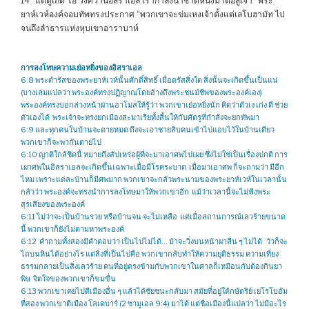
14 “แต่ดูเถิด โอ วงศ์วานอิสราเอล เรากำลังนำชาติหนึ่งมาต่อสู้เจ้า” พระ
ยาห์เวห์องค์จอมทัพทรงประกาศ “พวกเขาจะข่มเหงเจ้าตั้งแต่เลโบฮามัท ไป
จนถึงลำธารแห่งหุบเขาอาราบาห์
การลงโทษความเย่อหยิ่งของอิสราเอล
6:8 พระดำรัสของพระยาห์เวห์นั้นศักดิ์สิทธิ์ เมื่อตรัสสิ่งใด สิ่งนั้นจะเกิดขึ้นเป็นแน่
(บางเล่มแปลว่า พระองค์ทรงปฏิญาณโดยอ้างถึงพระชนม์ชีพของพระองค์เอง)
พระองค์ทรงบอกล่วงหน้าผ่านอาโมสให้รู้ว่า พวกเขาเย่อหยิ่งนัก คิดว่าตัวเง เก่ง ดี ช่วย
ตัวเองได้ พระเจ้าจะทรงยกเมืองสะมาเรียทั้งสิ้นให้กับศัตรูที่กำลังจะยกทัพมา
6:9 และทุกคนในบ้านจะตายหมด ถึงจะเอาชายสิบคนเข้าไปแอบไว้ในบ้านเดียว
พวกเขาก็จะพากันตายไป
6:10 ญาติใกล้ชิดนี้ หมายถึงสัปเหร่อผู้ที่จะมาเอาศพไปเผย ซึ่งไม่ใช่เป็นเรื่องปกติ การ
เผาศพในอิสราเอลจะเกิดขึ้นเฉพาะเมื่อมีโรคระบาด เมื่อมาเอาศพ ก็จะถามว่า มีอีก
ไหม เพราะแต่ละบ้านก็มีศพมาก พวกเขาจะกลัวพระนามของพระยาห์เวห์ในเวลานั้น
กลัวว่า พระองค์จะทรงนำการลงโทษมาให้พวกเขาอีก แม้ว่าเวลานี้จะไม่ฟังพระ
สุรเสียงของพระองค์
6:11 ไม่ว่าจะเป็นบ้านรวย หรือบ้านจน จะไม่เหลือ แต่เมื่อสถานการณ์เลวร้ายขนาด
นี้ พวกเขาก็ยังไม่ตามหาพระองค์
6:12 คำถามทั้งสองมีคำตอบว่า เป็นไปไม่ได้… ม้าจะวิ่งบนหน้าผาลื่น ๆ ไม่ได้ วัวก็จะ
ไถบนหินได้อย่างไร แต่สิ่งที่เป็นไปคือ พวกเขากลับทำให้ความยุติธรรม ความเที่ยง
ธรรมกลายเป็นสิ่งเลวร้าย คนที่อยู่ตรงข้ามกับพวกเขาในศาลก็เหมือนกับต้องกินยา
พิษ จิตใจของพวกเขาก็ขมขื่น
6:13 พวกเขาเคยไปตีเมืองอื่น ๆ แล้วได้ชัยชนะกลับมา สมัยที่อยู่ใต้กษัตริย์ เยโรโบอัม
ที่สอง พวกเขาตีเมือง โลเดบาร์ (2 ซามูเอล 9:4) มาได้ แต่ชื่อเมืองนี้แปลว่า ไม่มีอะไร