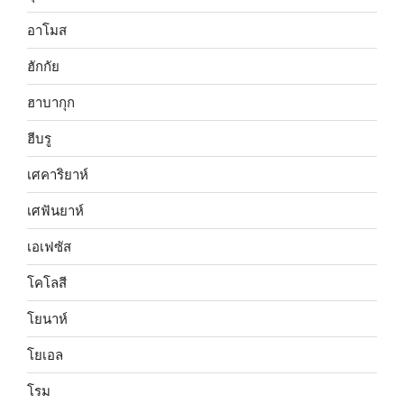
อาโมส
ฮักกัย
ฮาบากุก
ฮีบรู
เศคาริยาห์
เศฟันยาห์
เอเฟซัส
โคโลสี
โยนาห์
โยเอล
โรม