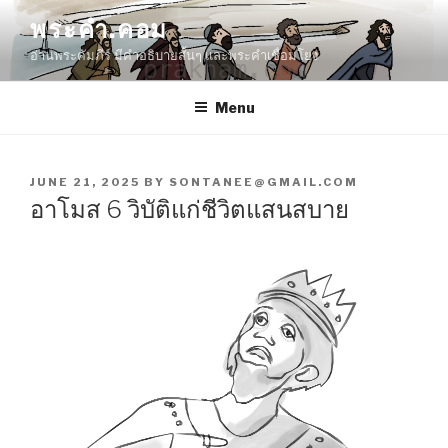
Skip
พระคำ.คอม
to
อ่านพระคัมภีร์ มีคำอธิบายสั้นๆ และพระคำเชื่อมโยง
content
Menu
POSTED
JUNE 21, 2025
BY
SONTANEE@GMAIL.COM
ON
อาโมส 6 วิบัติแก่ชีวิตแสนสบาย