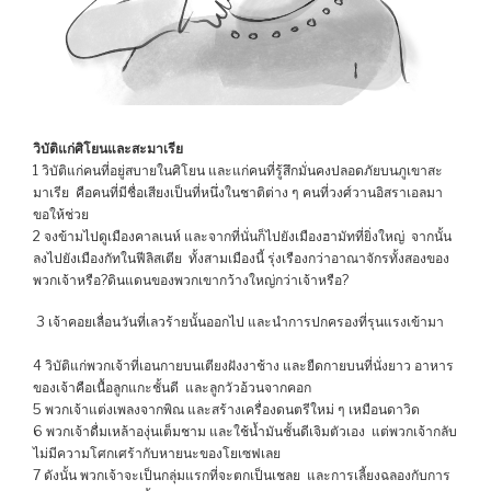
วิบัติแก่ศิโยนและสะมาเรีย
1 วิบัติแก่คนที่อยู่สบายในศิโยน และแก่คนที่รู้สึกมั่นคงปลอดภัยบนภูเขาสะ
มาเรีย คือคนที่มีชื่อเสียงเป็นที่หนึ่งในชาติต่าง ๆ คนที่วงศ์วานอิสราเอลมา
ขอให้ช่วย
2 จงข้ามไปดูเมืองคาลเนห์ และจากที่นั่นก็ไปยังเมืองฮามัทที่ยิ่งใหญ่ จากนั้น
ลงไปยังเมืองกัทในฟีลิสเตีย ทั้งสามเมืองนี้ รุ่งเรืองกว่าอาณาจักรทั้งสองของ
พวกเจ้าหรือ?ดินแดนของพวกเขากว้างใหญ่กว่าเจ้าหรือ?
3 เจ้าคอยเลื่อนวันที่เลวร้ายนั้นออกไป และนำการปกครองที่รุนแรงเข้ามา
4 วิบัติแก่พวกเจ้าที่เอนกายบนเตียงฝังงาช้าง และยืดกายบนที่นั่งยาว อาหาร
ของเจ้าคือเนื้อลูกแกะชั้นดี และลูกวัวอ้วนจากคอก
5 พวกเจ้าแต่งเพลงจากพิณ และสร้างเครื่องดนตรีใหม่ ๆ เหมือนดาวิด
6 พวกเจ้าดื่มเหล้าองุ่นเต็มชาม และใช้น้ำมันชั้นดีเจิมตัวเอง แต่พวกเจ้ากลับ
ไม่มีความโศกเศร้ากับหายนะของโยเซฟเลย
7 ดังนั้น พวกเจ้าจะเป็นกลุ่มแรกที่จะตกเป็นเชลย และการเลี้ยงฉลองกับการ