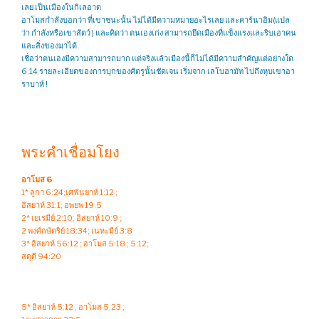
เลย เป็นเมืองในกิเลอาด
อาโมสกำลังบอกว่า ที่เขาชนะนั้น ไม่ได้มีความหมายอะไรเลย และคาร์นาอิม(แปล
ว่า กำลังหรือเขาสัตว์ ) และคิดว่า ตนเองเก่ง สามารถยึดเมืองที่แข็งแรงและริบเอาคน
และสิ่งของมาได้
เชื่อว่าตนเองมีความสามารถมาก แต่จริงแล้วเมืองนี้ก็ไม่ได้มีความสำคัญแต่อย่างใด
6:14 รายละเอียดของการบุกของศัตรูนั้นชัดเจน เริ่มจาก เลโบฮามัท ไปถึงหุบเขาอา
ราบาห์ !
พระคำเชื่อมโยง
อาโมส 6
1* ลูกา 6:24;เศฟันยาห์ 1:12 ;
อิสยาห์ 31:1; อพยพ 19:5
2* เยเรมีย์ 2:10; อิสยาห์ 10:9 ;
2 พงศ์กษัตริย์ 18:34; เนหะมีย์ 3:8
3* อิสยาห์ 56:12 ; อาโมส 5:18 ; 5:12;
สดุดี 94:20
5* อิสยาห์ 5:12 ; อาโมส 5:23 ;