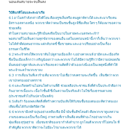
นอนเล่นสบายจะจบสิ้นลง
วิบัติแก่ศิโยนและสะมาเรีย
6:1 อาโมสกำลังกล่าวถึงศิโยน คือเยรูซเล็มหรือ คนยูดาห์ทางใต้ และสะมาเรีย คน
อิสราเอลทางเหนือ พวกเขาคิดว่าตนเป็นชนชั้นสูง มีชื่อเสียง ใคร ๆ ก็ต้องมาขอความ
ช่วยเหลือ
ทำไมความสบายและรู้สึกมั่นคงจึงเป็นบาปในสายพระเนตรพระเจ้า?
พอสบายก็ไม่เห็นความทุกข์ยากของคนอื่น แต่ในบทก่อนหน้านี้เราก็เห็นว่า พวกเขา
ไม่ได้ทำดีต่อคนยากจน แต่กลับกดขี่ ซื้อขายคน และเอาเปรียบอย่างเป็นเรื่อง
ธรรมดาในชีวิต
6:2 พระเจ้าทรงให้พวกเขาหันไปดูสามเมืองเล็ก ๆ อย่างคาลเนห์ ฮามัท และเมืองกัท
ซึ่งเป็นเมืองเล็กกว่า เจริญน้อยกว่า และพวกเขาไม่ได้มีความรู้สึกว่ามีความปลอดภัย
มั่นคงอย่างยูดาห์และสะมาเรียเลย ความคิดที่ว่าตัวเองเก่งนี่เองเป็นเหตุหนึ่งที่ทำให้
พระเจ้าจะคว่ำพวกเขาลง
6:3 การเลื่อนวันที่เลวร้าย คือ พวกเขาไม่เชื่อว่าสงครามจะเกิดขึ้น เห็นชัดว่า พวก
เขาปกครองอย่างทรราช
6:4 และเกียจคร้านไม่สนใจทำงานที่ดี ช่วยเหลือประชาชน สิ่งที่ทำเป็นประจำคือการ
กินอาหารเนื้อแกะ เนื้อวัวชั้นดี ซึ่งในความเป็นจริงแล้ว ไม่ใช่เรื่องธรรมดาเลย
(ประชาชนทั่วไปกินปลาเป็นหลัก)
6:5เต้นรำ ร้องเพลง คิดสิ่งที่สร้างความบันเทิงให้กับชนชั้นของตนเอง คิดว่าตนเอง
เทียบชั้นได้กับกษัตริย์ดาวิด
6:6 พวกเขามีเหล้าองุ่นอย่างเหลือเฟือ มีน้ำมันชั้นดีชโลมตัว คือพวกเขาดูแลความ
งามของตนเองเป็นเรื่องใหญ่ ภาพรวมที่เราเห็นคือ คนที่ทำอะไรอย่างมากเกิน
ฟุ่มเฟือย สุรุ่ยสุร่าย เมื่อชนชาติของเขากำลังลำบาก ถูกโจมตี พวกเขาก็ไม่สนใจ ที่
สำคัญคือ พวกเขาคิดว่าจะไม่มีอะไรมาแตะพวกเขาได้