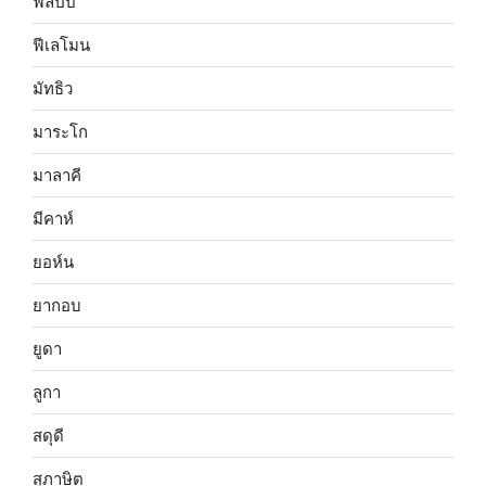
ฟีลิปปี
ฟีเลโมน
มัทธิว
มาระโก
มาลาคี
มีคาห์
ยอห์น
ยากอบ
ยูดา
ลูกา
สดุดี
สุภาษิต