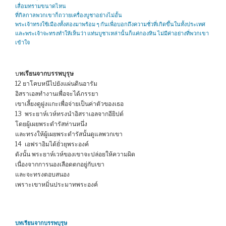
เสื่อมทรามขนาดไหน
ที่กิลกาลพวกเขาก็ถวายเครื่องบูชาอย่างไม่อั้น
พระเจ้าทรงใช้เมืองทั้งสองมาพร้อม ๆ กันเพื่อบอกถึงความชั่วที่เกิดขึ้นในทั้งประเทศ
และพระเจ้าจะทรงทำให้เห็นว่า แท่นบูชาเหล่านั้นก็แค่กองหิน ไม่มีค่าอย่างที่พวกเขา
เข้าใจ
บ
ทเรียนจากบรรพบุรุษ
12 ยาโคบหนีไปยังแผ่นดินอารัม
อิสราเอลทำงานเพื่อจะได้ภรรยา
เขาเลี้ยงดูฝูงแกะเพื่อจ่ายเป็นค่าตัวของเธอ
13 พระยาห์เวห์ทรงนำอิสราเอลจากอียิปต์
โดยผู้เผยพระดำรัสท่านหนึ่ง
และทรงให้ผู้เผยพระดำรัสนั้นดูแลพวกเขา
14 เอฟราอิมได้ยั่วยุพระองค์
ดังนั้น พระยาห์เวห์ของเขาจะปล่อยให้ความผิด
เนื่องจากการนองเลือดตกอยู่กับเขา
และจะทรงตอบสนอง
เพราะเขาหมิ่นประมาทพระองค์
บทเรียนจากบรรพบุรุษ