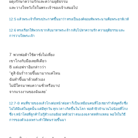
ผดุงรักษาความรักและความยุติธรรม
และวางใจหวังใจในพระเจ้าของเจ้าเสมอไป
12:5 แล้วพระเจ้าก็ทรงประกาศขึ้นมาว่า ทรงเป็นองค์จอมทัพ พระนามคือพระยาห์เวห์
12:6 ทรงเรียกให้พวกเขากลับมาหาพระเจ้า กลับไปหาความรัก ความยุติธรรม และ
การวางใจพระเจ้า
7 พวกพ่อค้าใช้ตาชั่งไม่เที่ยง
เขาโกงกับมือเลยทีเดียว
8 แต่เอฟราอิมกล่าวว่า
“ดูสิ ฉันร่ำรวยขึ้นมามากแค่ไหน
ฉันทำขึ้นมาด้วยตัวเอง
ไม่มีใครมาพบความชั่วหรือบาป
จากแรงงานของฉันเลย”
12:7-8 คนที่ขายของแล้วโกงต่อหน้าต่อตา ก็เป็นเหมือนคนที่โฮเชยากำลังพูดถึง ซึ่ง
ไม่ได้มีแค่ในยุคนั้น แต่มีทุกวัน ทุกเวลา เกิดขึ้นในโลก พ่อค้ายิวจำนวนไม่น้อยที่โกง
ซึ่ง ๆ หน้าโดยที่ลูกค้าไม่รู้ตัว แถมยังอวดด้วยว่า ตนเองฉลาดหลักแหลม พอใจในวิธี
การของตัวเองเพราะทำให้ตนรวยขึ้นมา