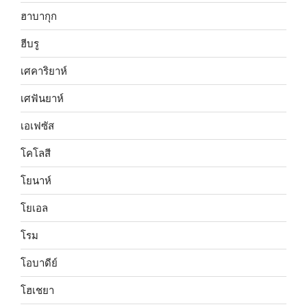
ฮาบากุก
ฮีบรู
เศคาริยาห์
เศฟันยาห์
เอเฟซัส
โคโลสี
โยนาห์
โยเอล
โรม
โอบาดีย์
โฮเชยา