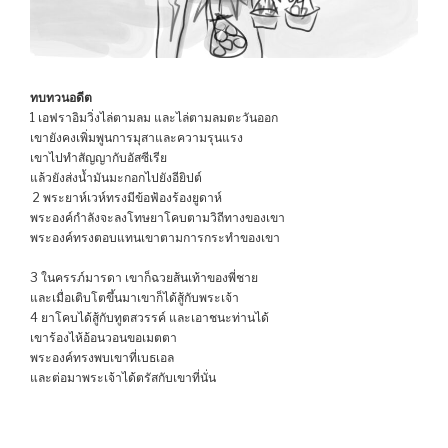
ทบทวนอดีต
1 เอฟราอิมวิ่งไล่ตามลม และไล่ตามลมตะวันออก
เขายังคงเพิ่มพูนการมุสาและความรุนแรง
เขาไปทำสัญญากับอัสซีเรีย
แล้วยังส่งน้ำมันมะกอกไปยังอียิปต์
2 พระยาห์เวห์ทรงมีข้อฟ้องร้องยูดาห์
พระองค์กำลังจะลงโทษยาโคบตามวิถีทางของเขา
พระองค์ทรงตอบแทนเขาตามการกระทำของเขา
3 ในครรภ์มารดา เขาก็ฉวยส้นเท้าของพี่ชาย
และเมื่อเติบโตขึ้นมาเขาก็ได้สู้กับพระเจ้า
4 ยาโคบได้สู้กับทูตสวรรค์ และเอาชนะท่านได้
เขาร้องไห้อ้อนวอนขอเมตตา
พระองค์ทรงพบเขาที่เบธเอล
และต่อมาพระเจ้าได้ตรัสกับเขาที่นั่น