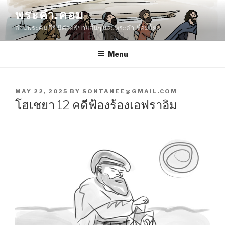
Skip
พระคำ.คอม
to
อ่านพระคัมภีร์ มีคำอธิบายสั้นๆ และพระคำเชื่อมโยง
content
Menu
POSTED
MAY 22, 2025
BY
SONTANEE@GMAIL.COM
ON
โฮเชยา 12 คดีฟ้องร้องเอฟราอิม