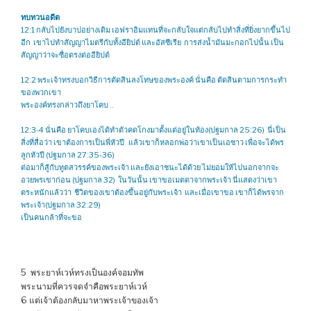
ทบทวนอดีต
12:1 กลับไปยังบาปอย่างเดิม เอฟราอิมแทนที่จะกลับใจแต่กลับไปทำสิ่งที่ยิ่งยากขึ้นไป
อีก เขาไปทำสัญญาไมตรีกับทั้งอียิปต์ และอัสซีเรีย การส่งน้ำมันมะกอกไปนั้น เป็น
สัญญาว่าจะซื่อตรงต่ออียิปต์
12:2 พระเจ้าทรงบอกวิธีการตัดสินลงโทษของพระองค์ นั่นคือ ตัดสินตามการกระทำ
ของพวกเขา
พระองค์ทรงกล่าวถึงยาโคบ ..
12:3-4 นั่นคือ ยาโคบเองได้ทำตัวคดโกงมาตั้งแต่อยู่ในท้อง(ปฐมกาล 25:26) นี่เป็น
สิ่งที่สื่อว่า เขาต้องการเป็นพี่หัวปี แล้วเขาก็หลอกพ่อว่าเขาเป็นเอซาว เพื่อจะได้พร
ลูกหัวปี (ปฐมกาล 27:35-36)
ต่อมาก็สู้กับทูตสวรรค์ของพระเจ้า และยังเอาชนะได้ด้วย ไม่ยอมให้ไปนอกจากจะ
อวยพรเขาก่อน (ปฐมกาล 32) ในวันนั้น เขาขอเมตตาจากพระเจ้า นี่แสดงว่าเขา
ตระหนักแล้วว่า ชีวิตของเขาต้องขึ้นอยู่กับพระเจ้า และเมื่อเขาขอ เขาก็ได้พรจาก
พระเจ้า(ปฐมกาล 32:29)
เป็นคนกล้าที่จะขอ
5 พระยาห์เวห์ทรงเป็นองค์จอมทัพ
พระนามที่ควรจดจำคือพระยาห์เวห์
6 แต่เจ้าต้องกลับมาหาพระเจ้าของเจ้า