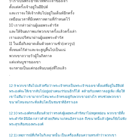
9 เราเป็นพระยาห์เวห์พระเจ้าของเจ้า
ตั้งแต่ครั้งเจ้าอยู่ในอียิปต์
และเราจะให้เจ้ากลับไปอยู่ในเต็นท์อีกครั้ง
เหมือนเวลาที่มีเทศกาลตามที่กำหนดไว้
10 เรากล่าวผ่านผู้เผยพระดำรัส
และให้จินตภาพแก่พวกเขาครั้งแล้วครั้งเล่า
เรามอบปริศนาผ่านผู้เผยพระดำรัส
11 ในเมื่อกิเลอาดเต็มด้วยความชั่ว(เทวรูป)
ทั้งหมดไร้ค่าและจะสูญสิ้นไปเป็นแน่
พวกเขาถวายวัวผู้ในกิลกาล
แต่แท่นบูชาของเขา
จะกลายเป็นแค่กองหินบนทุ่งที่ไถแล้ว
.
12:9 พวกเขาลืมไปแล้วหรือว่า พระเจ้าทรงเป็นพระเจ้าของเขาตั้งแต่ที่อยู่ในอียิปต์
พระองค์จะให้เขากลับไปอยู่อย่างคนเร่ร่อนอีกก็ได้ คล้ายกับเทศกาลอยู่เพิง เพื่อให้
เขาไม่ลืมว่า เขามาจากไหน พระเจ้าทรงอยู่กับพวกเขาอย่างไร ทรงช่วยพวกเขา
ขนาดไหนจนกระทั่งเติบโตเป็นชนชาติอิสราเอล
12:10 พระองค์ทรงเตือนด้วยว่า ทรงส่งผู้เผยพระดำรัสมาไม่หยุดหย่อน พวกเขามีทั้ง
พระดำรัส มีนิมิต กล่าวคำด้วยปริศนาแก่คนอิสราเอล ถึงขนาดนี้แล้ว ผู้คนก็ยังไม่ฟัง
พระสุรเสียงของพระองค์
12:11 เหตุการณ์ที่เกิดในกิเลอาดนั้น เป็นเครื่องเตือนความทรงจำว่า พวกเขา