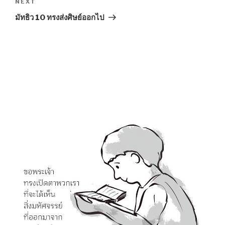
Next
NEXT
Post
มัทธิว 10 ทรงส่งศิษย์ออกไป