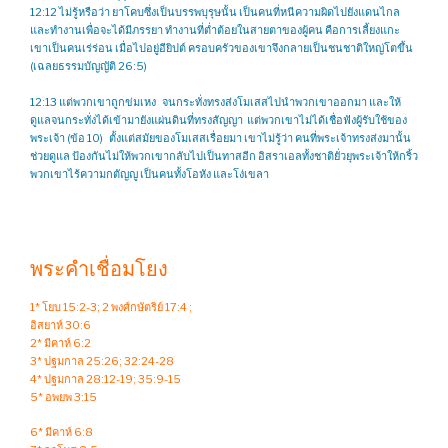
12:12 ไม่รู้หรือว่า ยาโคบซึ่งเป็นบรรพบุรุษนั้น เป็นคนที่หนีความผิดไปยังแดนไกล
และทำงานเพื่อจะได้มีภรรยา ทำงานที่ต่ำต้อยในสายตาของผู้คน คือการเลี้ยงแกะ
เขาเป็นคนเร่ร่อน เมื่อไปอยู่อียิปต์ ครอบครัวของเขาจึงกลายเป็นชนชาติใหญ่โตขึ้น
(เฉลยธรรมบัญญัติ 26:5)
12:13 แต่พวกเขาถูกข่มเหง จนกระทั่งทรงส่งโมเสสไปนำพวกเขาออกมา และให้
ดูแลจนกระทั่งได้เข้ามายังแผ่นดินที่ทรงสัญญา แต่พวกเขาไม่ได้เชื่อฟังผู้รับใช้ของ
พระเจ้า (ข้อ 10) ตั้งแต่สมัยของโมเสสเรื่อยมา เขาไม่รู้ว่า คนที่พระเจ้าทรงส่งมานั้น
ช่วยดูแล ป้องกันไม่ให้พวกเขากลับไปเป็นทาสอีก อิสราเอลทั้งชาติยั่วยุพระเจ้าให้กริ้ว
พวกเขาไร้ความกตัญญู เป็นคนทั้งโอหัง และโง่เขลา
พระคำเชื่อมโยง
1* โยบ 15:2-3; 2 พงศ์กษัตริย์ 17:4 ;
อิสยาห์ 30:6
2* มีคาห์ 6:2
3* ปฐมกาล 25:26; 32:24-28
4* ปฐมกาล 28:12-19; 35:9-15
5* อพยพ 3:15
6* มีคาห์ 6:8