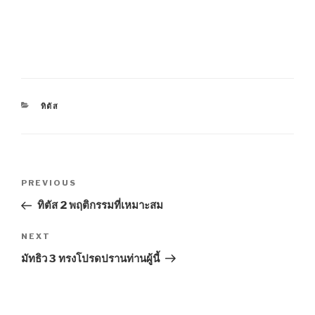
CATEGORIES
ทิตัส
Post
Previous
PREVIOUS
navigation
Post
ทิตัส 2 พฤติกรรมที่เหมาะสม
Next
NEXT
Post
มัทธิว 3 ทรงโปรดปรานท่านผู้นี้