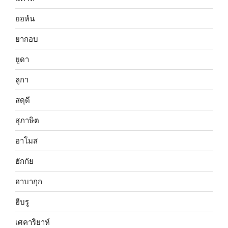
ยอห์น
ยากอบ
ยูดา
ลูกา
สดุดี
สุภาษิต
อาโมส
ฮักกัย
ฮาบากุก
ฮีบรู
เศคาริยาห์