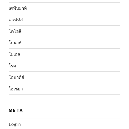
เศฟันยาห์
เอเฟซัส
โคโลสี
โยนาห์
โยเอล
โรม
โอบาดีย์
โฮเชยา
META
Log in