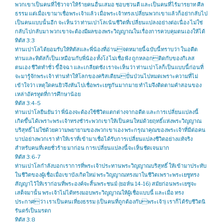
พวกเขาเป็นคนที่ใช้วาจาให้ร้ายคนอื่นเสมอ ชอบชวนตี และเป็นคนที่ไร้มารยาท ศีล
ธรรม แต่เมื่อเขามาเชื่อพระเจ้าแล้ว เมื่อพระเจ้าทรงเปลี่ยนพวกเขาแล้วก็อย่ากลับไป
เป็นคนแบบนั้นอีก จะเห็นว่า ท่านเปาโลเน้นชีวิตที่เปลี่ยนแปลงอย่างต่อเนื่อง ไม่ใช่
กลับไปกลับมา พวกเขาจะต้องมีผลของพระวิญญาณในเรื่องการควบคุมตนเองให้ได้
ทิตัส 3:3
ท่านเปาโลได้ยอมรับให้ทิตัสและพี่น้องที่อ่านจดหมายนี้ฉบับนี้ทราบว่า ในอดีต
ท่านและทิตัสก็เป็นเหมือนกับพี่น้อง ทั้งโง่ ไม่เชื่อฟัง ถูกหลอกติดกับของกิเลส
ตนเอง ชีวิตทำชั่ว ขี้อิจฉา และเกลียดชัง เราจะเห็นว่า ท่านเปาโลก็เป็นแบบนี้ก่อนที่
จะมารู้จักพระเจ้า ท่านทำให้โลกของคริสเตียนปั่นป่วนไปหมดเพราะความที่ไม่
เข้าใจว่า เหตุใดคนยิวจึงหันไปเชื่อพระเยซูกันมากมาย ทำไมจึงติดตามคำสอนของ
เหล่าอัครทูตที่การศึกษาน้อย
ทิตัส 3:4-5
ท่านเปาโลยืนยันว่า พี่น้องจะต้องใช้ชีวิตแตกต่างจากอดีต และการเปลี่ยนแปลงนี้
เกิดขึ้นได้เพราะพระเจ้าทรงชำระพวกเขาให้เป็นคนใหม่ด้วยฤทธิ์แห่งพระวิญญาณ
บริสุทธิ์ ไม่ใช่ด้วยความพยายามของพวกเขาเอง พระกรุณาคุณของพระเจ้าที่มีต่อคน
บาปอย่างพวกเรา ทำให้เราที่เข้ามาเชื่อได้รับการเปลี่ยนแปลงชีวิตอย่างแท้จริง
สำหรับคนที่เคยชั่วร้าย มาก่อน การเปลี่ยนแปลงนี้จะเห็นชัดเจนมาก
ทิตัส 3:6-7
ท่านเปาโลกำลังบอกเราการที่พระเจ้าประทานพระวิญญาณบริสุทธิ์ ให้เข้ามาประทับ
ในชีวิตของผู้เชื่อเมื่อเขาบังเกิดใหม่ พระวิญญาณทรงมาในชีวิตเพราะพระเยซูทรง
สัญญาไว้ให้เราก่อนที่พระองค์จะสิ้นพระชนม์ (ยอห์น 14-16) สมัยก่อนพระเยซูจะ
เสด็จมานั้น พระเจ้าไม่ได้ทรงมอบพระวิญญาณให้ผู้เชื่อแบบนี้ และเมื่อ ทรง
ประกาศว่า เราเป็นคนเที่ยงธรรม (เป็นคนที่ถูกต้องกับพระเจ้า) เราก็ได้รับชีวิตนิ
รันดร์เป็นมรดก
ทิตัส 3:8