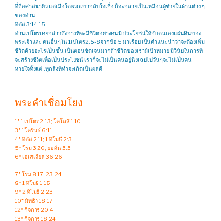
ที่ถือศาสนายิว แต่เมื่อใดพวกเขากลับใจเชื่อ ก็จะกลายเป็นเหมือนผู้ช่วยในด้านต่าง ๆ
ของท่าน
ทิตัส 3:14-15
ท่านเปโตรเคยกล่าวถึงการที่จะมีชีวิตอย่างคนมี ประโยชน์ให้กับตนเองแผ่นดินของ
พระเจ้าและ คนอื่นๆใน 1เปโตร2:5-8จากข้อ 5 มาเรื่อย เป็นคำแนะนำว่าจะต้องเพิ่ม
ชีวิตด้วยอะไรเป็นขั้น เป็นตอนชัดเจนมากถ้าชีวิตของเรามีเป้าหมาย มีวินัยในการที่
จะสร้างชีวิตเพื่อเป็นประโยชน์ เราก็จะไม่เป็นคนอยู่นิ่งเฉยไปวันๆจะไม่เป็นคน
หายใจทิ้งแต่..ทุกสิ่งที่ทำจะเกิดเป็นผลดี
พระคำเชื่อมโยง
1* 1 เปโตร 2:13; โคโลสี 1:10
3* 1โครินธ์ 6:11
4* ทิตัส 2:11; 1 ทิโมธี 2:3
5* โรม 3:20; ยอห์น 3:3
6* เอเสเคียล 36:26
7* โรม 8:17, 23-24
8* 1 ทิโมธี 1:15
9* 2 ทิโมธี 2:23
10* มัทธิว 18:17
12* กิจการ 20:4
13* กิจการ 18:24