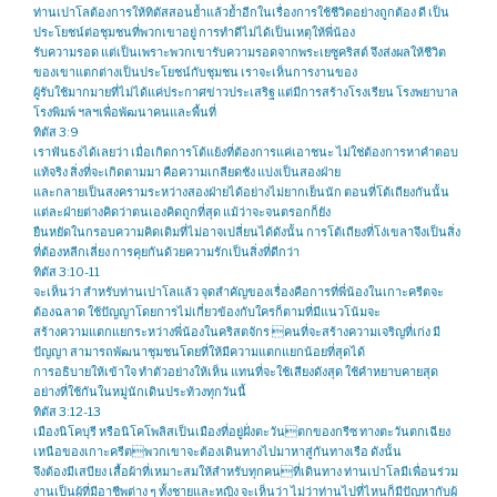
ท่านเปาโลต้องการให้ทิตัสสอนย้ำแล้วย้ำอีกในเรื่องการใช้ชีวิตอย่างถูกต้อง ดี เป็น
ประโยชน์ต่อชุมชนที่พวกเขาอยู่ การทำดีไม่ได้เป็นเหตุให้พี่น้อง
รับความรอด แต่เป็นเพราะพวกเขารับความรอดจากพระเยซูคริสต์ จึงส่งผลให้ชีวิต
ของเขาแตกต่างเป็นประโยชน์กับชุมชน เราจะเห็นการงานของ
ผู้รับใช้มากมายที่ไม่ได้แค่ประกาศข่าวประเสริฐ แต่มีการสร้างโรงเรียน โรงพยาบาล
โรงพิมพ์ ฯลฯเพื่อพัฒนาคนและพื้นที่
ทิตัส 3:9
เราฟันธงได้เลยว่า เมื่อเกิดการโต้แย้งที่ต้องการแค่เอาชนะ ไม่ใช่ต้องการหาคำตอบ
แท้จริง สิ่งที่จะเกิดตามมา คือความเกลียดชัง แบ่งเป็นสองฝ่าย
และกลายเป็นสงครามระหว่างสองฝ่ายได้อย่างไม่ยากเย็นนัก ตอนที่โต้เถียงกันนั้น
แต่ละฝ่ายต่างคิดว่าตนเองคิดถูกที่สุด แม้ว่าจะจนตรอกก็ยัง
ยืนหยัดในกรอบความคิดเดิมที่ไม่อาจเปลี่ยนได้ดังนั้น การโต้เถียงที่โง่เขลาจึงเป็นสิ่ง
ที่ต้องหลีกเลี่ยง การคุยกันด้วยความรักเป็นสิ่งที่ดีกว่า
ทิตัส 3:10-11
จะเห็นว่า สำหรับท่านเปาโลแล้ว จุดสำคัญของเรื่องคือการที่พี่น้องในเกาะครีตจะ
ต้องฉลาด ใช้ปัญญาโดยการไม่เกี่ยวข้องกับใครก็ตามที่มีแนวโน้มจะ
สร้างความแตกแยกระหว่างพี่น้องในคริสตจักร คนที่จะสร้างความเจริญที่เก่ง มี
ปัญญา สามารถพัฒนาชุมชนโดยที่ให้มีความแตกแยกน้อยที่สุดได้
การอธิบายให้เข้าใจ ทำตัวอย่างให้เห็น แทนที่จะใช้เสียงดังสุด ใช้คำหยาบคายสุด
อย่างที่ใช้กันในหมู่นักเดินประท้วงทุกวันนี้
ทิตัส 3:12-13
เมืองนิโคบุรี หรือนิโคโพลิสเป็นเมืองที่อยู่ฝั่งตะวันตกของกรีซ ทางตะวันตกเฉียง
เหนือของเกาะครีตพวกเขาจะต้องเดินทางไปมาหาสู่กันทางเรือ ดังนั้น
จึงต้องมีเสบียง เสื้อผ้าที่เหมาะสมให้สำหรับทุกคนที่เดินทาง ท่านเปาโลมีเพื่อนร่วม
งานเป็นผู้ที่มีอาชีพต่าง ๆ ทั้งชายและหญิง จะเห็นว่า ไม่ว่าท่านไปที่ไหนก็มีปัญหากับผู้