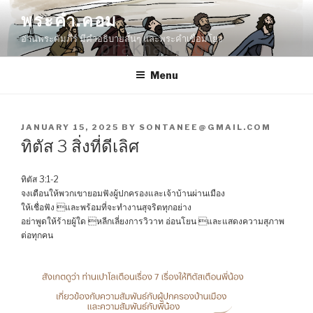
Skip
พระคำ.คอม
to
อ่านพระคัมภีร์ มีคำอธิบายสั้นๆ และพระคำเชื่อมโยง
content
Menu
POSTED
JANUARY 15, 2025
BY
SONTANEE@GMAIL.COM
ON
ทิตัส 3 สิ่งที่ดีเลิศ
ทิตัส 3:1-2
จงเตือนให้พวกเขายอมฟังผู้ปกครองและเจ้าบ้านผ่านเมือง
ให้เชื่อฟัง และพร้อมที่จะทำงานสุจริตทุกอย่าง
อย่าพูดให้ร้ายผู้ใด หลีกเลี่ยงการวิวาท อ่อนโยน และแสดงความสุภาพ
ต่อทุกคน