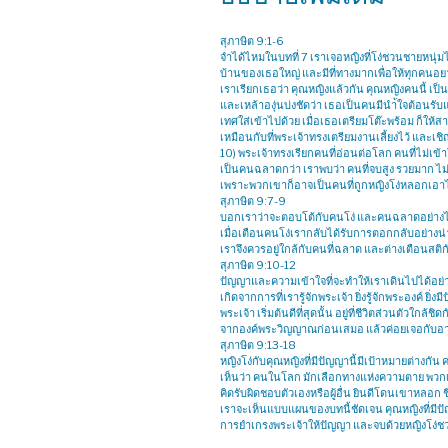
สุภาษิต 9:1-6
จำได้ไหมในบทที่ 7 เราเจอหญิงที่โง่ชวนชายหนุ่มไ
บ้านของเธอใหญ่ และมีที่ทางมากเพื่อให้ทุกคนอยากม
เราเรียกเธอว่า คุณหญิงแล้วกัน คุณหญิงคนนี้ เป็
และเหล้าองุ่นบ่งชัดว่า เธอเป็นคนมีนำ้ใจต้อนรับแ
เทศใส่เข้าไปด้วย เมื่อเธอเตรียมโต๊ะพร้อม ก็ให
เหมือนกับที่พระเจ้าทรงเตรียมงานเลี้ยงไว้ และเชิ
10) พระเจ้าทรงเรียกคนที่อ่อนต่อโลก คนที่ไม่เข้
เป็นคนฉลาดกว่า เราพบว่า คนที่จบสูง รวยมาก ไม
เพราะพวกเขาก็อาจเป็นคนที่ถูกหญิงโง่หลอกเอาได
สุภาษิต 9:7-9
บอกเราว่าจะตอบโต้กับคนโง่ และคนฉลาดอย่างไร 
เมื่อเตือนคนโง่เรากลับได้รับการตอกกลับอย่างน่
เราจึงควรอยู่ใกล้กับคนที่ฉลาด และต่างเตือนสติก
สุภาษิต 9:10-12
ปัญญาและความเข้าใจที่จะทำให้เราเดินไปได้อย่าง
เกิดจากการที่เรารู้จักพระเจ้า ยิ่งรู้จักพระองค์ ยิ่งม
พระเจ้า เริ่มต้นดีที่สุดนั้น อยู่ที่ชีวิตส่วนตัวใก
จากองค์พระวิญญาณก่อนเสมอ แล้วค่อยเจอกับอาจา
สุภาษิต 9:13-18
หญิงโง่กับคุณหญิงที่มีปัญญานี้มีเป้าหมายต่างกัน 
เห็นว่า คนในโลก มักเลือกทางแห่งความตาย พวกเ
คิดรับผิดชอบตัวเองหรือผู้อื่น ยินดีโดนเขาหลอก ช
เราจะเห็นแบบแผนของบทนี้ชัดเจน คุณหญิงที่มี
การยำเกรงพระเจ้าให้ปัญญา และจบด้วยหญิงโง่