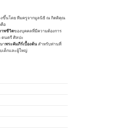
ขึ้นโดย ทีมครูจากมูลนิธิ ณ กิตติคุณ
กคือ
าพชีวิต
ของบุคคลที่มีความต้องการ
 ดนตรี ศิลปะ
กษา
พระคัมภีร์เบื้องต้น
สำหรับท่านที่
ับเด็กและผู้ใหญ่