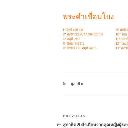
พระคำเชื่อมโยง
1* มัทธิว 16:18
9* มัทธิ
2* มัทธิว 22:4; สุภาษิต 23:30
10* โยบ
4* สดุดี 19:7
11* สุภาษ
5* อิสยาห์ 55:1
12* โยบ 
8* มัทธิว 7:6; สดุดี 141:5
13* สุภาษ
CATEGORIES
สุภาษิต
Post
Previous
PREVIOUS
navigation
Post
สุภาษิต 8 คำเตือนจากคุณหญิงผู้รอบร