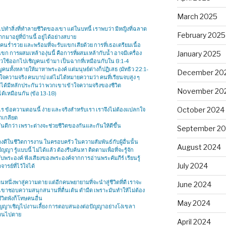
March 2025
ปทำสิ่งที่ทำลายชีวิตของเขา แต่ในบทนี้ เราพบว่า มีหญิงที่ฉลาด
February 2025
าอยู่ที่บ้านนี้ อยู่ได้อย่างสบาย
นคนร่ำรวย และพร้อมที่จะรับแขกเสียด้วย การที่เธอเตรียมเนื้อ
ขก การผสมเหล้าองุ่นนี้ คือการที่ผสมเหล้ากับน้ำ อาจมีเครื่อง
January 2025
้สาวใช้ออกไปเชิญคนเข้ามา เป็นฉากที่เหมือนกับใน 8:1-4
ญคนทั้งหลายให้มาหาพระองค์ แต่มนุษย์ต่างก็ปฏิเสธ (มัทธิว 22:1-
December 20
าใจความจริง คนบาป แต่ไม่ได้หมายความว่า คนที่เรียนจบสูง ๆ
่ได้มีหลักประกันว่า พวกเขาเข้าใจความจริงของชีวิต
November 20
้เหมือนกัน (ข้อ 13-18)
October 2024
ข้อความตอนนี้ ง่าย และจริงสำหรับเรา เราจึงไม่ต้องแปลกใจ
าเกลียด
ันดีกว่า เพราะต่างจะช่วยชีวิตของกันและกันให้ดีขึ้น
September 2
ดีในชีวิตการงาน ในครอบครัว ในความสัมพันธ์กับผู้อื่นนั้น
August 2024
ีปัญญา รู้แบบนี้ ไม่ได้แล้ว ต้องรีบค้นหา ติดตามเพื่อที่จะรู้จัก
ล้ชิดกับพระองค์ ฟังเสียงของพระองค์จากการอ่านพระคัมภีร์ เรียนรู้
July 2024
รย์ที่ไว้ใจได้
คนหนึ่งพาสู่ความตาย แต่อีกคนพยายามที่จะนำสู่ชีวิตที่ดี เราจะ
June 2024
ขาชอบความสนุกสนานที่ตื่นเต้น ดำมืด เพราะมันทำให้ไม่ต้อง
ีวิตพังก็โทษคนอื่น
May 2024
ปัญญาเชิญไปงานเลี้ยง การตอบสนองต่อปัญญาอย่างโง่เขลา
ชวนไปตาย
April 2024