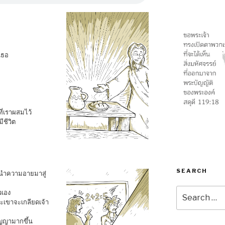
เธอ
ี่เราผสมไว้
ชีวิต
SEARCH
็นำความอายมาสู่
Search
วเอง
for:
าะเขาจะเกลียดเจ้า
ญญามากขึ้น