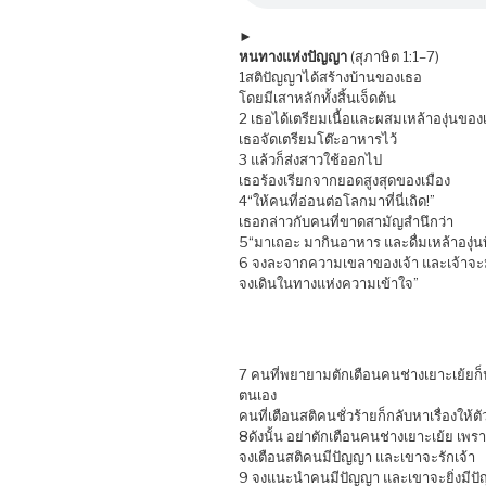
►
หนทางแห่งปัญญา
(สุภาษิต 1:1–7)
1สติปัญญาได้สร้างบ้านของเธอ
โดยมีเสาหลักทั้งสิ้นเจ็ดต้น
2 เธอได้เตรียมเนื้อและผสมเหล้าองุ่นของ
เธอจัดเตรียมโต๊ะอาหารไว้
3 แล้วก็ส่งสาวใช้ออกไป
เธอร้องเรียกจากยอดสูงสุดของเมือง
4“ให้คนที่อ่อนต่อโลกมาที่นี่เถิด!”
เธอกล่าวกับคนที่ขาดสามัญสำนึกว่า
5“มาเถอะ มากินอาหาร และดื่มเหล้าองุ่นท
6 จงละจากความเขลาของเจ้า และเจ้าจะมี
จงเดินในทางแห่งความเข้าใจ”
7 คนที่พยายามตักเตือนคนช่างเยาะเย้ยก
ตนเอง
คนที่เตือนสติคนชั่วร้ายก็กลับหาเรื่องให้ตั
8ดังนั้น อย่าตักเตือนคนช่างเยาะเย้ย เพร
จงเตือนสติคนมีปัญญา และเขาจะรักเจ้า
9 จงแนะนำคนมีปัญญา และเขาจะยิ่งมีปั