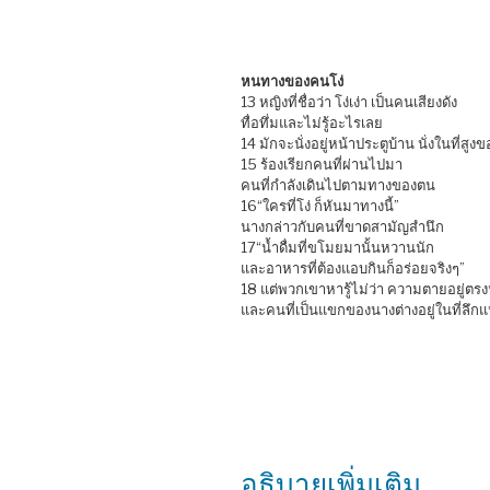
หนทางของคนโง่
13 หญิงที่ชื่อว่า โง่เง่า เป็นคนเสียงดัง
ทื่อทึ่มและไม่รู้อะไรเลย
14 มักจะนั่งอยู่หน้าประตูบ้าน นั่งในที่สูงข
15 ร้องเรียกคนที่ผ่านไปมา
คนที่กำลังเดินไปตามทางของตน
16“ใครที่โง่ ก็หันมาทางนี้”
นางกล่าวกับคนที่ขาดสามัญสำนึก
17“น้ำดื่มที่ขโมยมานั้นหวานนัก
และอาหารที่ต้องแอบกินก็อร่อยจริงๆ”
18 แต่พวกเขาหารู้ไม่ว่า ความตายอยู่ตรงน
และคนที่เป็นแขกของนางต่างอยู่ในที่ลึก
อธิบายเพิ่มเติม