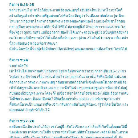
กิจการ 9:23-25
หลายวันผ่านไป เซาโลก็ยังประกาศเรื่องพระเยซูนี้ เริ่มชีวิตใหม่ไม่เท่าไร เซาโลก็
สร้างศัตรูแล้ว ข่าวประเสริฐแผ่ออกไปทั่วเมือง คิดดูว่า ในเมืองดามัสกัสจะวุ่นเพียง
ไหน ข่าวเรื่องเซาโลมาทำร้ายแต่พระเจ้าทรงป้องกันพี่น้องไว้ แถมยังให้เซาโลกลับ
กลายเป็นพวกของพระองค์อีก นี่ทำให้ยิวไม่อาจอยู่นิ่งได้ พวกเขาวางแผนฆ่าเซาโล
ทั้งๆ ที่รู้ว่า ถูกหมายหัว แต่ก็ออกจากเมืองไม่ได้เพราะตรงประตูเมืองเป็นจุดนัดสังหาร
เซาโล แถมยังมีทหารเฝ้าไว้ทั่วเมืองเพื่อจับกุมเขา (อ่าน 2 โครินธ์ 11:32) พวกยิวเหล่า
นี้ร่วมมือกับเจ้าเมืองเพื่อกำจัดเขา
ดังนั้น คืนหนึ่ง พี่น้องผู้เชื่อจึงจับเขาใส่เข่งใหญ่ หย่อนลงมานอกเมือง สั่งเซาโลหนีไป
กิจการ 9:26
จากดามัสกัส
เซาโลไม่ได้เดินทางกลับมายังกรุงเยรูซาเล็มทันที ถ้าเราอ่านกาลาเทีย 1:16-17 เขา
ไปยังอาระเบียก่อน เชื่อว่าท่านทำอะไรหลายอย่างในเวลานั้น สิ่งที่หนึ่งที่ทำแน่นอน
คือการประกาศพระนามพระเยซู กลับมาดามัสกัสอีกครั้ง ซึ่งทั้งหมดใช้เวลาสามปี จึง
เข้าไปเยรูซาเล็ม พบเปโตรและยากอบ ซึ่งเป็นน้องของพระเยซูแต่การที่จะเข้าไปอยู่
กับพี่น้องก็มีปัญหา เพราะใครๆ ก็ไม่เชื่อว่าเซาโลกลับใจจริง แม้จะได้ยินเรื่องการกลับ
ใจที่ชัดเจนนอกเมืองดามัสกัส ได้ยินเรื่องการประกาศ และการที่เขาถูกตามฆ่า
ทั้งหมดนี้อาจเป็นแผนการที่จะเข้ามาสืบความลับในหมู่พี่น้อง มารู้ว่าใครเป็นใคร และ
ตลบหลังทำร้ายอีกทีก็เป็นได้
กิจการ 9:27-28
แต่มีคนหนึ่งเป็นประกันให้ว่า เซาโลผู้นี้กลับใจจริง และเล่าเรื่องที่เกิดขึ้นทั้งหมดให้พี่
น้องฟัง พวกเขาจึงสบายใจขึ้น บารนาบัส เป็นคนที่มีหัวใจของพระคริสต์ เชื่อในความ
จริงใจของผู้อื่น เป็นคนให้โอกาสคนที่จะรับใช้พระเจ้าเสมอ และการพบครั้งนี้ เป็น