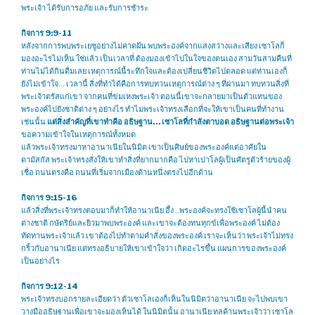
พระเจ้า ได้รับการอภัย และรับการชำระ
กิจการ 9:9-11
หลังจากการพบพระเยซูอย่างไม่คาดฝัน พบพระองค์จากแสงสว่างและเสียง เซาโลก็
มองอะไรไม่เห็น ใช่แล้ว เป็นเวลาที่ ต้องมองเข้าไปในใจของตนเอง สามวันสามคืนที่
ท่านไม่ได้กินดื่มเลย เหตุการณ์นี้ระทึกใจและต้องเปลี่ยนชีวิตไปตลอด แต่ท่านเองก็
ยังไม่เข้าใจ… เวลานี้ สิ่งที่ทำได้คือการทบทวนเหตุการณ์ต่าง ๆ ที่ผ่านมา ทบทวนสิ่งที่
พระเจ้าตรัสแก่เขา จากคนที่ข่มเหงพระเจ้า ตอนนี้เขาจะกลายมาเป็นตัวแทนของ
พระองค์ไปยังชาติต่าง ๆ อย่างไร ทำไมพระเจ้าทรงเลือกที่จะให้เขาเป็นคนที่ทำงาน
เช่นนั้น
แต่สิ่งสำคัญที่เขาทำคือ อธิษฐาน… เซาโลที่กำลังตาบอด อธิษฐานต่อพระเจ้า
ขอความเข้าใจในเหตุการณ์ทั้งหมด
แล้วพระเจ้าทรงมาหาอานาเนียในนิมิต เขาเป็นศิษย์ของพระองค์แต่อาศัยใน
ดามัสกัส พระเจ้าทรงสั่งให้เขาทำสิ่งที่ยากมากคือ ไปหาเปาโลผู้เป็นศัตรูตัวร้ายของผู้
เชื่อ ถนนตรงคือ ถนนที่เริ่มจากเมืองด้านหนึ่งตรงไปอีกด้าน
กิจการ 9:15-16
แล้วสิ่งที่พระเจ้าทรงตอบมาก็ทำให้อานาเนีย อึ้ง ..​พระองค์จะทรงใช้เซาโลผู้นี้นำคน
ต่างชาติ กษัตริย์และยิวมาพบพระองค์ และเขาจะต้องทนทุกข์เพื่อพระองค์ ไม่ต้อง
ทัดทานพระเจ้าแล้ว เขาต้องไปทำตามคำสั่งของพระองค์ เราจะเห็นว่า พระเจ้าไม่ทรง
กริ้วกับอานาเนีย แต่ทรงอธิบายให้เขาเข้าใจว่า เกิดอะไรขึ้น แผนการของพระองค์
เป็นอย่างไร
กิจการ 9:12-14
พระเจ้าทรงบอกรายละเอียดว่า ตัวเซาโลเองก็เห็นในนิมิตว่าอานาเนีย จะไปพบเขา
วางมืออธิษฐานเพื่อเขาจะมองเห็นได้ ในนิมิตนั้น อานาเนีย ทูลค้านพระเจ้าว่า เซาโล