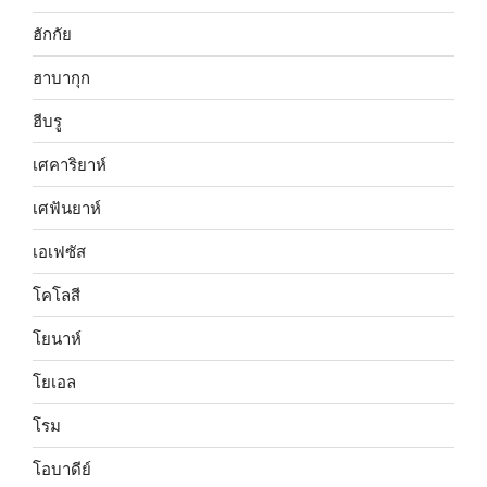
ฮักกัย
ฮาบากุก
ฮีบรู
เศคาริยาห์
เศฟันยาห์
เอเฟซัส
โคโลสี
โยนาห์
โยเอล
โรม
โอบาดีย์