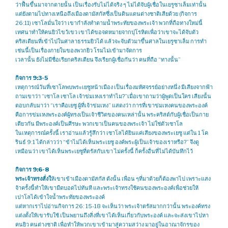
ว่าฟื้นขึ้นมาจากตายนั้น เป็นเรื่องรับไม่ได้จริง ๆ ไม่ได้จับผู้เชื่อในเยรูซาเล็มเท่านั้น
แต่ยังตามไปทางเหนือถึงเมืองดามัสกัสซึ่งเป็นดินแดนต่างชาติเสียด้วย ​(กิจการ
26:11) เซาโลมั่นใจว่า เขากำลังทำตามน้ำพระทัยของพระเจ้า พวกที่ถือทางใหม่นี้
เทศนาทำให้คนยิวไขว้เขว เขาได้ขอจดหมายจากปุโรหิตเพื่อว่าเขาจะได้จับตัว
คริสเตียนที่เข้าไปในศาลาธรรมยิวได้ แล้วจะจับตัวมาขึ้นศาลในเยรูซาเล็ม การทำ
เช่นนี้เป็นเรื่องภายในของพวกยิว โรมไม่เข้ามาจัดการ
เวลานั้น ยังไม่มีชื่อเรียกคริสเตียน จึงเรียกผู้เชื่อกันว่า คนที่ถือ “ทางนั้น”
กิจการ 9:3-5
เหตุการณ์วันที่เซาโลพบพระเยซูหน้าเมือง เป็นเรื่องมหัศจรรย์อย่างหนึ่ง มีเสียงจากฟ้า
ถามเขาว่า “เซาโล เซาโล เจ้าข่มเหงเราทำไม?”เมื่อเขาถามว่าผู้พูดเป็นใคร เสียงนั้น
ตอบกลับมาว่า “เราคือเยซู ผู้ที่เจ้าข่มเหง” แสดงว่า การที่เขาข่มเหงคนของพระองค์
คือการข่มเหงพระองค์ผู้ทรงเป็นเจ้าชีวิตของคนเหล่านั้น พระคริสต์กับผู้เชื่อเป็นกาย
เดียวกัน มีพระองค์เป็นศีรษะ พวกเขาเป็นคนของพระเจ้า ไม่ใช่ตัวเซาโล
ในเหตุการณ์ครั้งนี้ เราอ่านแล้วรู้สึกว่า เซาโลได้ยินแค่เสียงของพระเยซู แต่ใน 1 โค
รินธ์ 9:1 ได้กล่าวว่า “ข้าไม่ได้เห็นพระเยซู องค์พระผู้เป็นเจ้าของเราหรือ?” จึงดู
เหมือนว่า เขาได้เห็นพระเยซูที่ตรัสกับเขา ไม่ครั้งนี้ ก็ครั้งอื่นที่ไม่ได้บันทึกไว้
กิจการ 9:6-8
พระเจ้าทรงสั่งใ
ห้เขาเข้าเมืองดามัสกัส ดังนั้น เพื่อน ๆที่มาด้วยก็ต้องพาไป เพราะแสง
จ้าครั้งนี้ทำให้เขามืดบอดไปทันที และพระเจ้าทรงใช้คนของพระองค์เพื่อช่วยให้
เปาโลได้เข้าใจน้ำพระทัยของพระองค์
แต่หากเราไปอ่านกิจการ 26: 15-18 จะเห็นว่า พระเจ้าตรัสมากกว่านั้น พระองค์ทรง
แต่งตั้งให้เขารับใช้ เป็นพยานถึงสิ่งที่เขาได้เห็นเกี่ยวกับพระองค์ และจะส่งเขาไปหา
คนยิว คนต่างชาติ เพื่อทำให้พวกเขาเข้ามาสู่ความสว่าง มาอยู่ในอาณาจักรของ