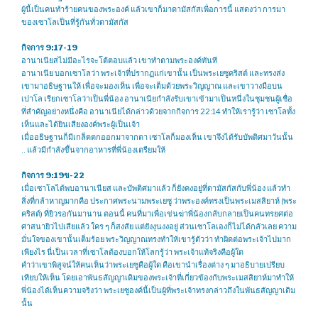
ผู้นี้เป็นคนทำร้ายคนของพระองค์ แล้วเขาก็มาดามัสกัสเพื่อการนี้ แสดงว่า การมา
ของเซาโลเป็นที่รู้กันทั่วดามัสกัส
กิจการ 9:17-19
อานาเนียสไม่มีอะไรจะโต้ตอบแล้ว เขาทำตามพระองค์ทันที
อานาเนีย บอกเซาโลว่า พระเจ้าที่ปรากฏแก่เขานั้น เป็นพระเยซูคริสต์ และทรงส่ง
เขามาอธิษฐานให้ เพื่อจะมองเห็น เพื่อจะเต็มด้วยพระวิญญาณ และเขาวางมือบน
เปาโล เรียกเซาโลว่าเป็นพี่น้อง อานาเนียกำลังรับเขาเข้ามาเป็นหนึ่งในชุมชนผู้เชื่อ
ที่สำคัญอย่างหนึ่งคือ อานาเนียได้กล่าวด้วยจากกิจการ 22:14 ทำให้เรารู้ว่า เซาโลทั้ง
เห็นและได้ยินเสียงองค์พระผู้เป็นเจ้า
เมื่ออธิษฐานก็มีเกล็ดตกออกมาจากตา เซาโลก็มองเห็น เขาจึงได้รับบัพติศมาวันนั้น
.. แล้วมีกำลังขึ้นจากอาหารที่พี่น้องเตรียมให้
กิจการ 9:19ข-22
เมื่อเซาโลได้พบอานาเนียส และบัพติศมาแล้ว ก็ยังคงอยู่ที่ดามัสกัสกับพี่น้อง แล้วทำ
สิ่งที่กล้าหาญมากคือ ประกาศพระนามพระเยซู ว่าพระองค์ทรงเป็นพระเมสสิยาห์ (พระ
คริสต์) ที่ยิวรอกันมานาน ตอนนี้ คนที่มาเพื่อเข่นฆ่าพี่น้องกลับกลายเป็นคนทรยศต่อ
ศาสนายิวไปเสียแล้ว ใคร ๆ ก็สงสัย แต่ยังงุนงงอยู่ ส่วนเซาโลเองก็ไม่ได้กลัวเลย ความ
มั่นใจของเขานั้นเต็มร้อย พระวิญญาณทรงทำให้เขารู้ตัวว่า ทำผิดต่อพระเจ้าไปมาก
เพียงไร นี่เป็นเวลาที่เซาโลต้องบอกให้โลกรู้ว่า พระเจ้าแท้จริงคือผู้ใด
คำว่าเขาพิสูจน์ให้คนเห็นว่าพระเยซูคือผู้ใด คือเขานำเรื่องต่าง ๆ มาอธิบายเปรียบ
เทียบให้เห็น โดยเอาพันธสัญญาเดิมของพระเจ้าที่เกี่ยวข้องกับพระเมสสิยาห์มาทำให้
พี่น้องได้เห็นความจริงว่า พระเยซูองค์นี้เป็นผู้ที่พระเจ้าทรงกล่าวถึงในพันธสัญญาเดิม
นั้น