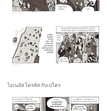
ไอเนอัส โดรคัส กับเปโตร