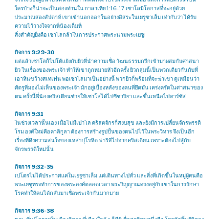
ใครบ้างก็น่าจะเป็นสองท่านใน กาลาเทีย 1:16-17 เซาโลมีโอกาสที่จะอยู่ด้วย
ประมาณสองสัปดาห์ เขาเข้านอกออกในอย่างอิสระในเยรูซาเล็ม เท่ากับว่า ได้รับ
ความไว้วางใจจากพี่น้องเต็มที่
สิ่งสำคัญยิ่งคือ เซาโลกล้าในการประกาศพระนามพระเยซู!
กิจการ 9:29-30
แต่แล้วเซาโลก็ไปโต้แย้งกับยิวที่นำความเชื่อ วัฒนธรรมกรีกเข้ามาผสมกับศาสนา
ยิว ในเรื่องของพระเจ้า ทำให้เขาถูกหมายหัวอีกครั้ง ยิวกลุ่มนี้เป็นพวกเดียวกันกับที่
เอาหินขว้างสเทเฟน พอเซาโลมาเป็นอย่างนี้ พวกยิวก็พร้อมที่จะฆ่าเขา ดูเหมือนว่า
ศัตรูที่มองไม่เห็นของพระเจ้า มักอยู่เบื้องหลังของคนที่ยึดมั่น เคร่งครัดในศาสนาของ
ตน ครั้งนี้พี่น้องคริสเตียนช่วยให้เซาโลได้ไปซีซาริยา และขึ้นเหนือไปทาร์ซัส
กิจการ 9:31
ในช่วงเวลานั้นเอง เมื่อไม่มีเปาโล คริสตจักรก็สงบสุข และยังมีการเปลี่ยนจักรพรรดิ
โรม องค์ใหม่คือคาลิกูลา ต้องการสร้างรูปปั้นของตนไปไว้ในพระวิหาร จึงเป็นอีก
เรื่องที่ดึงความสนใจของเหล่าปุโรหิต ฟาริสีไปจากคริสเตียน เพราะต้องไปสู้กับ
จักรพรรดิใหม่นั้น
กิจการ 9:32-35
เปโตรไม่ได้ประกาศแค่ในเยรูซาเล็ม แต่เดินทางไปทั่ว และสิ่งที่เกิดขึ้นในหมู่ผู้คนคือ
พระเยซูทรงทำการของพระองค์ตลอดเวลา พระวิญญาณทรงอยู่กับเขาในการรักษา
โรคทำให้คนได้กลับมาเชื่อพระเจ้ากันมากมาย
กิจการ 9:36-38