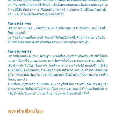
ขณะที่เปโตรอยู่ในเมืองลิดดา ที่เมืองใกล้ ๆ ก็มีผู้เชื่อสตรีคนหนึ่งคือ โดรดัสสิ้นชีวิตลง
เธอเป็นคนมีชื่อเสียงดีว่ามีน้ำใจยิ่งนัก เป็นที่รักของคนยากจนในเมือง แต่มีคนรู้ว่า เป
โตรอยู่ที่เมืองใกล้ ๆ พวกเขาจึงส่งคนไปตามมา รู้ว่า เปโตรจะเป็นผู้ที่ช่วยแก้ปัญหานี้
ได้ … พระเจ้าจะทรงตอบคำอธิษฐานของเปโตร
กิจการ 9:39-40ก
เมื่อมีการตามเปโตร .. เปโตรก็มาทันที และเห็นว่าผู้คนเศร้าเสียใจกันมาก เปโตรสั่ง
ให้ทุกคนออกไป
เขาทำเหมือนตอนที่พระเยซูกำลังจะทำให้เด็กหญิงคนหนึ่งฟื้นจากความตาย นั่นคือ
ไม่ให้มีใครที่ขาดความเชื่อ หรือเป็นแค่ยิวมุง เข้ามาอยู่ในการอธิษฐาน
กิจการ 9:40ข-43
เขาอธิษฐานต่อพระเจ้า เขาอธิษฐานเหมือนที่พระเยซูทำกับเด็กหญิง เขาเรียกชื่อเธอ
และบอกให้ลุกขึ้น และพระเจ้าทรงตอบ โครคัสฟื้นขึ้นมาจากความตาย และคนใน
เมืองยัฟฟาก็กลับใจมาเชื่อพระเจ้า โดยที่พวกเขามารวมตัวกันที่บ้านของซีโมน ผู้เชื่อ
คนหนึ่งที่เป็นช่างฟอกหนัง เราจะเห็นการทำงานของพระเจ้า และการตอบสนองของ
ผู้คน การทำงานต่อในการสอนของอัครทูต เหล่านี้ไปด้วยกันเป็นขบวนการสร้างชีวิต
ใหม่ของพระเจ้า
อย่างที่พระเยซูทรงบอกไว้ในยอห์น 14:12 ว่า ผู้ที่เชื่อในเรา จะทำในสิ่งที่เราทำอยู่ และ
คำของพระองค์ก็เป็นจริงในมือของเปโตร! และงานของพระเจ้าก็เกิดผลในเมืองต่าง
ๆ ที่อยู่ใกล้กัน ในบทต่อไปเราจะเห็นงานของพระเจ้าขยายไปอีกพื้นที่
พระคำเชื่อมโยง