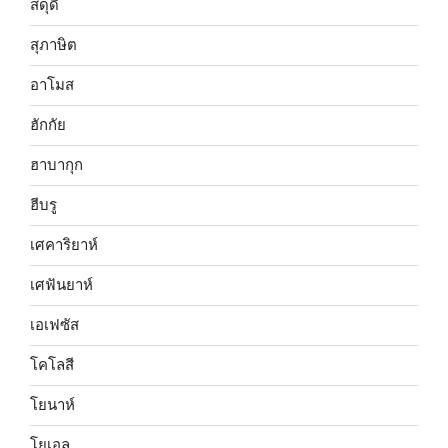
สดุดี
สุภาษิต
อาโมส
ฮักกัย
ฮาบากุก
ฮีบรู
เศคาริยาห์
เศฟันยาห์
เอเฟซัส
โคโลสี
โยนาห์
โยเอล