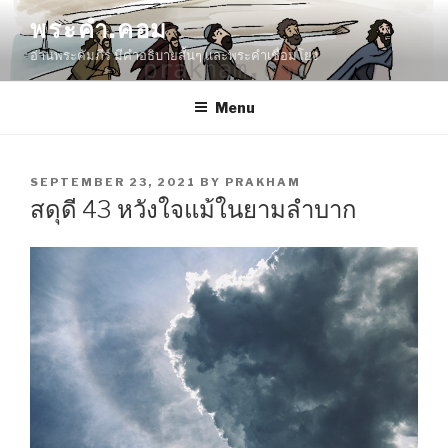
Skip
พระคำ.คอม
to
อ่านพระคัมภีร์ มีคำอธิบายสั้นๆ และพระคำเชื่อมโยง
content
Menu
POSTED
SEPTEMBER 23, 2021
BY
PRAKHAM
ON
สดุดี 43 หวังใจแม้ในยามลำบาก