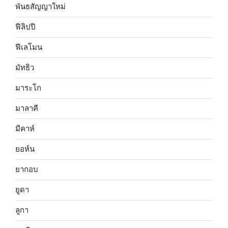
พันธสัญญาใหม่
ฟีลิปปี
ฟีเลโมน
มัทธิว
มาระโก
มาลาคี
มีคาห์
ยอห์น
ยากอบ
ยูดา
ลูกา