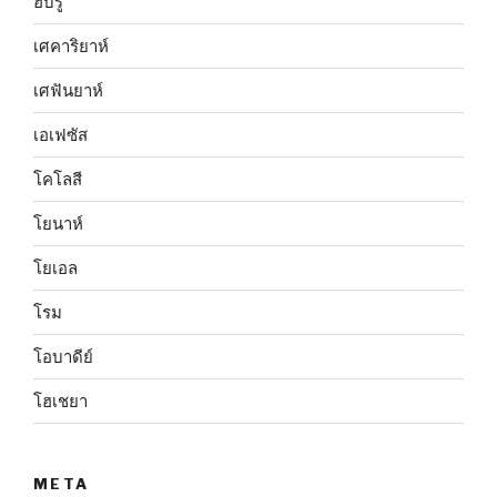
ฮีบรู
เศคาริยาห์
เศฟันยาห์
เอเฟซัส
โคโลสี
โยนาห์
โยเอล
โรม
โอบาดีย์
โฮเชยา
META