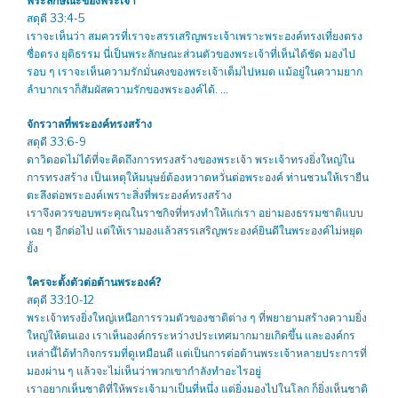
พระลักษณะของพระเจ้า
สดุดี 33:4-5
เราจะเห็นว่า สมควรที่เราจะสรรเสริญพระเจ้าเพราะพระองค์ทรงเที่ยงตรง
ซื่อตรง ยุติธรรม นี่เป็นพระลักษณะส่วนตัวของพระเจ้าที่เห็นได้ชัด มองไป
รอบ ๆ เราจะเห็นความรักมั่นคงของพระเจ้าเต็มไปหมด แม้อยู่ในความยาก
ลำบากเราก็สัมผัสความรักของพระองค์ได้. …
จักรวาลที่พระองค์ทรงสร้าง
สดุดี 33:6-9
ดาวิดอดไม่ได้ที่จะคิดถึงการทรงสร้างของพระเจ้า พระเจ้าทรงยิ่งใหญ่ใน
การทรงสร้าง เป็นเหตุให้มนุษย์ต้องหวาดหวั่นต่อพระองค์ ท่านชวนให้เรายืน
ตะลึงต่อพระองค์เพราะสิ่งที่พระองค์ทรงสร้าง
เราจึงควรขอบพระคุณในราชกิจที่ทรงทำให้แก่เรา อย่ามองธรรมชาติแบบ
เฉย ๆ อีกต่อไป แต่ให้เรามองแล้วสรรเสริญพระองค์ยินดีในพระองค์ไม่หยุด
ยั้ง
ใครจะตั้งตัวต่อต้านพระองค์?
สดุดี 33:10-12
พระเจ้าทรงยิ่งใหญ่เหนือการรวมตัวของชาติต่าง ๆ ที่พยายามสร้างความยิ่ง
ใหญ่ให้ตนเอง เราเห็นองค์กรระหว่างประเทศมากมายเกิดขึ้น และองค์กร
เหล่านี้ได้ทำกิจกรรมที่ดูเหมือนดี แต่เป็นการต่อต้านพระเจ้าหลายประการที่
มองผ่าน ๆ แล้วจะไม่เห็นว่าพวกเขากำลังทำอะไรอยู่
เราอยากเห็นชาติที่ให้พระเจ้ามาเป็นที่หนึ่ง แต่ยิ่งมองไปในโลก ก็ยิ่งเห็นชาติ