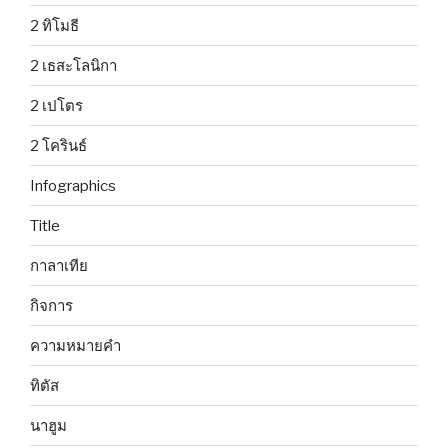
2 ทิโมธี
2 เธสะโลนิกา
2 เปโตร
2 โครินธ์
Infographics
Title
กาลาเทีย
กิจการ
ความหมายคำ
ทิตัส
นาฮูม