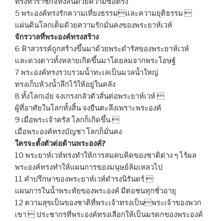
ทรงทำราชกิจทั้งสิ้นด้วยความซื่อตรง
5 พระองค์ทรงรักความเที่ยงธรรมและความยุติธรรม 
แผ่นดินโลกเต็มด้วยความรักมั่นคงของพระยาห์เวห์
จักรวาลที่พระองค์ทรงสร้าง
6 ฟ้าสวรรค์ถูกสร้างขึ้นมาด้วยพระดำรัสของพระยาห์เวห์
และดวงดาวทั้งหลายเกิดขึ้นมาโดยลมจากพระโอษฐ์
7 พระองค์ทรงรวบรวมน้ำทะเลเป็นมวลน้ำใหญ่
ทรงเก็บห้วงน้ำลึกไว้ให้อยู่ในคลัง
8 ทั้งโลกเอ๋ย จงเกรงกลัวตัวสั่นต่อพระยาห์เวห์ 
ผู้ที่อาศัยในโลกทั้งสิ้น จงยืนตะลึงเพราะพระองค์
9 เมื่อพระเจ้าตรัส โลกก็เกิดขึ้น 
เมื่อพระองค์ทรงบัญชา โลกก็มั่นคง
ใครจะตั้งตัวต่อต้านพระองค์?
10 พระยาห์เวห์ทรงทำให้การสมคบคิดของชาติต่าง ๆ ไร้ผล
พระองค์ทรงทำให้แผนการของมนุษย์ล้มเหลวไป
11 คำปรึกษาของพระยาห์เวห์ดำรงนิรันดร์ 
แผนการในน้ำพระทัยของพระองค์ มีต่อชนทุกชั่วอายุ
12 ความสุขเป็นของชาติที่พระเจ้าทรงเป็นพระเจ้าของพวก
เขา  ประชากรที่พระองค์ทรงเลือกให้เป็นมรดกของพระองค์