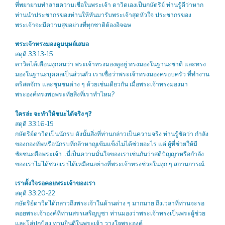
ที่พยายามทำลายความเชื่อในพระเจ้า ดาวิดเองเป็นกษัตริย์ ท่านรู้ดีว่าหาก
ท่านนำประชากรของท่านให้หันมารับพระเจ้าสุดหัวใจ ประชากรของ
พระเจ้าจะมีความสุขอย่างที่ทุกชาติต้องอิจฉษ
พระเจ้าทรงมองดูมนุษย์เสมอ
สดุดี 33:13-15
ดาวิดได้เตือนทุกคนว่า พระเจ้าทรงมองดูอยู่ ทรงมองในฐานะชาติ และทรง
มองในฐานะบุคคลเป็นส่วนตัว เราเชื่อว่าพระเจ้าทรงมองครอบครัว ที่ทำงาน
คริสตจักร และชุมชนต่าง ๆ ด้วยเช่นเดียวกัน เมื่อพระเจ้าทรงมองมา
พระองค์ทรงพอพระทัยสิ่งที่เราทำไหม?
ใครล่ะ จะทำให้ชนะได้จริง ๆ?
สดุดี 33:16-19
กษัตริย์ดาวิดเป็นนักรบ ดังนั้นสิ่งที่ท่านกล่าวเป็นความจริง ท่านรู้ชัดว่า กำลัง
ของกองทัพหรือนักรบที่กล้าหาญเข้มแข็งไม่ได้ช่วยอะไร แต่ ผู้ที่ช่วยให้มี
ชัยชนะคือพระเจ้า ..​นี่เป็นความมั่นใจของเราเช่นกันว่าสติปัญญาหรือกำลัง
ของเราไม่ได้ช่วยเราได้เหมือนอย่างที่พระเจ้าทรงช่วยในทุก ๆ สถานการณ์
เราตั้งใจรอคอยพระเจ้าของเรา
สดุดี 33:20-22
กษัตริย์ดาวิดได้กล่าวถึงพระเจ้าในด้านต่าง ๆ มากมาย ถึงเวลาที่ท่านจะรอ
คอยพระเจ้าองค์ที่ท่านสรรเสริญบูชา ท่านมองว่าพระเจ้าทรงเป็นพระผู้ช่วย
และโล่ปกป้อง ท่านยินดีในพระเจ้า วางใจพระองค์