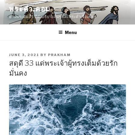
Skip
พระคำ.คอม
to
อ่านพระคัมภีร์ มีคำอธิบายสั้นๆ และพระคำเชื่อมโยง
content
Menu
POSTED
JUNE 3, 2021
BY
PRAKHAM
ON
สดุดี 33 แด่พระเจ้าผู้ทรงเต็มด้วยรัก
มั่นคง