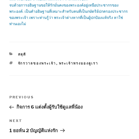
จบด้วยการอธิษฐานขอให้รักมั่นคงของพระองค์อยู่เหนือประชากรของ
พระองค์. เป็นคำอธิษฐานที่เหมาะสำหรับคนที่เป็นกษัตริย์ปกครองประชากร
ของพระเจ้า เพราะท่านรู้ว่า พระเจ้าต่างหากที่เป็นผู้ปกป้องแท้จริง หาใช่
ท่านเองไม่
CATEGORIES
สดุดี
TAGS
จักรวาลของพระเจ้า
,
พระเจ้าทรงมองดูเรา
Post
Previous
PREVIOUS
navigation
Post
กิจการ 6 แต่งตั้งผู้รับใช้ดูแลพี่น้อง
Next
NEXT
Post
1 ยอห์น 2 บัญญัติแห่งรัก