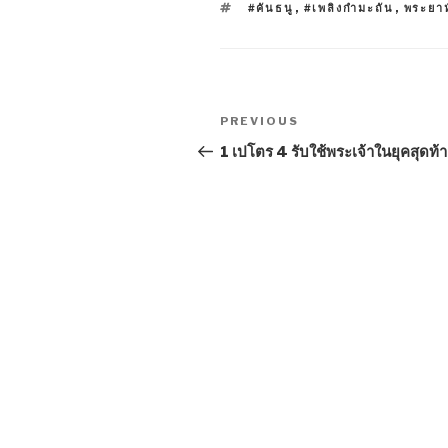
TAGS
#คันธนู
,
#เพลิงกำมะถัน
,
พระยาห
Post
Previous
PREVIOUS
navigation
Post
1 เปโตร 4 รับใช้พระเจ้าในยุคสุดท้