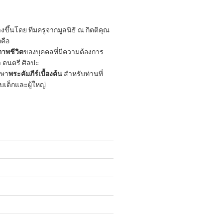
ขึ้นโดย ทีมครูจากมูลนิธิ ณ กิตติคุณ
กคือ
าพชีวิต
ของบุคคลที่มีความต้องการ
 ดนตรี ศิลปะ
กษา
พระคัมภีร์เบื้องต้น
สำหรับท่านที่
ับเด็กและผู้ใหญ่