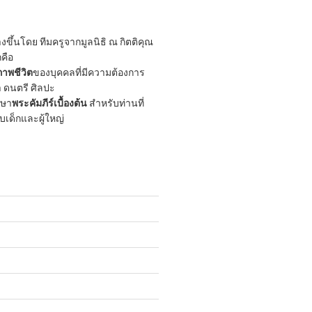
ขึ้นโดย ทีมครูจากมูลนิธิ ณ กิตติคุณ
กคือ
าพชีวิต
ของบุคคลที่มีความต้องการ
 ดนตรี ศิลปะ
กษา
พระคัมภีร์เบื้องต้น
สำหรับท่านที่
ับเด็กและผู้ใหญ่