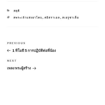
CATEGORIES
สดุดี
TAGS
#พระเจ้าแห่งยาโคบ
,
#อิสราเอล
,
#เยรูซาเล็ม
Post
Previous
PREVIOUS
navigation
Post
1 ทิโมธี 5 การปฏิบัติต่อพี่น้อง
Next
NEXT
Post
เพลง พระผู้สร้าง