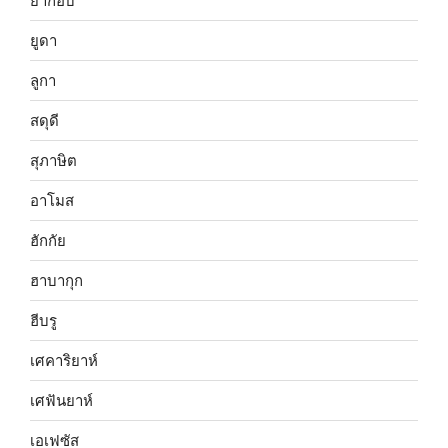
ยากอบ
ยูดา
ลูกา
สดุดี
สุภาษิต
อาโมส
ฮักกัย
ฮาบากุก
ฮีบรู
เศคาริยาห์
เศฟันยาห์
เอเฟซัส