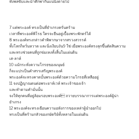
ทั้งพลขับและม้าศึกพากันแน่นิ่งตายไป
7 แต่พระองค์ ทรงเป็นที่ยำเกรงครั่นคร้าม
เวลาที่พระองค์พิโรธ ใครจะยืนอยู่เบื้องพระพักตร์ได้
8 พระองค์ทรงกล่าวคำพิพากษาจากสรวงสวรรค์
ทั้งโลกก็หวั่นหวาด และนิ่งเงียบงัน9 ใช่ เมื่อพระองค์ทรงลุกขึ้นตัดสินความ
และทรงช่วยคนที่ถูกข่มเหงทั้งสิ้นในแผ่นดิน
เส-ลาห์
10 แม้กระทั่งความโกรธของมนุษย์
ก็จะแปรเป็นคำสรรเสริญพระองค์
พระองค์จะทรงคาดบั้นพระองค์ด้วยความโกรธที่เหลืออยู่
11 จงปฏิญาณตนต่อพระยาห์เวห์ พระเจ้าของเจ้า
และทำตามคำมั่นนั้น
จงให้ทุกคนที่อยู่ล้อมรอบพระองค์ ถวายบรรณาการแด่พระองค์ผู้น่า
ยำเกรง
12 พระองค์จะทรงเฉือนความอหังการของเหล่าผู้นำออกไป
ทรงเป็นที่คร้ามกลัวของกษัตริย์ทั้งหลายในแผ่นดิน