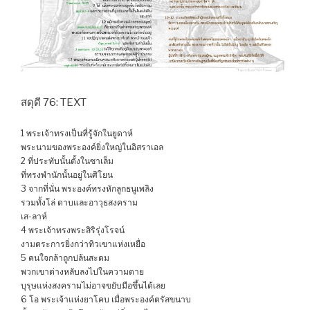
สดุดี 76: TEXT
1 พระเจ้าทรงเป็นที่รู้จักในยูดาห์
พระนามของพระองค์ยิ่งใหญ่ในอิสราเอล
2 ที่ประทับนั้นตั้งในซาเล็ม
ที่ทรงพำนักนั้นอยู่ในศิโยน
3 จากที่นั่น พระองค์ทรงหักลูกธนูเพลิง
รวมทั้งโล่ ดาบและอาวุธสงคราม
เส-ลาห์
4 พระเจ้าทรงพระสิริรุ่งโรจน์
งามตระการยิ่งกว่าทิวเขาแห่งเหยื่อ
5 คนใจกล้าถูกปล้นสะดม
พวกเขาต่างหลับลงไปในความตาย
บุรุษแห่งสงครามไม่อาจขยับมือขึ้นได้เลย
6 โอ พระเจ้าแห่งยาโคบ เมื่อพระองค์ตรัสขนาบ