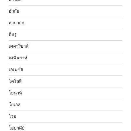
ฮักกัย
ฮาบากุก
ฮีบรู
เศคาริยาห์
เศฟันยาห์
เอเฟซัส
โคโลสี
โยนาห์
โยเอล
โรม
โอบาดีย์