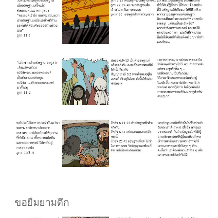
ขอยืมยามดึก