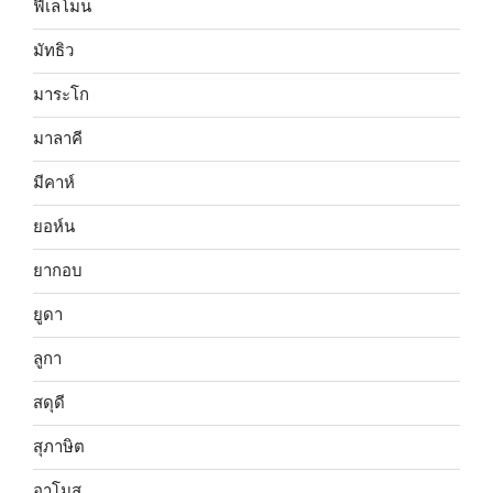
ฟีเลโมน
มัทธิว
มาระโก
มาลาคี
มีคาห์
ยอห์น
ยากอบ
ยูดา
ลูกา
สดุดี
สุภาษิต
อาโมส