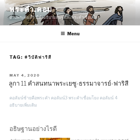
Skip
พระคำ.คอม
to
อ่านพระคัมภีร์ มีคำอธิบายสั้นๆ และพระคำเชื่อมโยง
content
Menu
TAG:
#วิบัติฟาริสี
POSTED
MAY 4, 2020
ON
ลูกา 11 คำสนทนาพระเยซู-ธรรมาจารย์-ฟาริสี
คอลัมน์ซ้ายคือพระคำ คอลัมน์3 พระคำเชื่อมโยง คอลัมน์ 4
อธิบายเพิ่มเติม
อธิษฐานอย่างไรดี