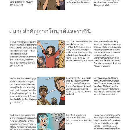
หมายสำคัญจากโยนาห์และราชินี