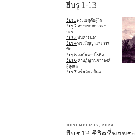
ON
ฮีบรู 1-13
ฮีบรู 1
พระเยซูคือผู้ใด
ฮีบรู 2
ความรอดจากพระ
บุตร
ฮีบรู 3
มั่นคงจนจบ
ฮีบรู 4
พระสัญญาแห่งการ
พัก
ฮีบรู 5
องค์มหาปุโรหิต
ฮีบรู 6
คำปฏิญาณจากองค์
ผู้สูงสุด
ฮีบรู 7
ครั้งเดียวเป็นพอ
POSTED
NOVEMBER 12, 2024
ON
ฮีบรู 13 ชีวิตที่พอพร