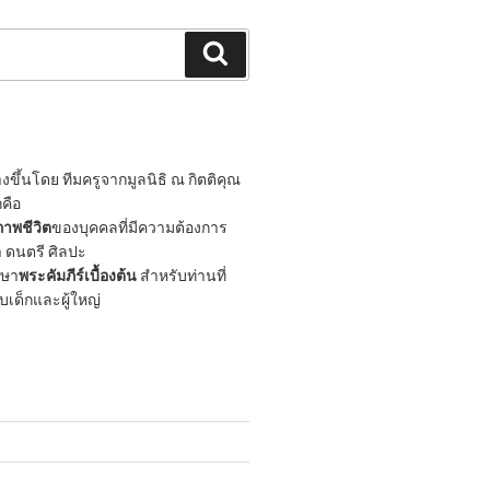
Search
ขึ้นโดย ทีมครูจากมูลนิธิ ณ กิตติคุณ
กคือ
าพชีวิต
ของบุคคลที่มีความต้องการ
 ดนตรี ศิลปะ
กษา
พระคัมภีร์เบื้องต้น
สำหรับท่านที่
ับเด็กและผู้ใหญ่