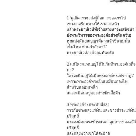
1 “ดูเถิด เราจะส่งผู้สื่อสารของเราไป
เขาจะเตรียมทางให้เราล่วงหน้า
แล้ว
พระยาห์เวห์ที่เจ้าแสวงหาจะเสด็จมา
ยังพระวิหารของพระองค์อย่างทันควัน!
ทูตแห่งพันธสัญญาที่พวกเจ้าชื่นชมนั้น
เห็นไหม ท่านกำลังมา?”
พระยาห์เวห์องค์จอมทัพตรัส
2 แต่ใครจะทนอยู่ได้ในวันที่พระองค์เสด็จ
มา?
ใครจะยืนอยู่ได้เมื่อพระองค์ทรงปรากฏ?
เพราะพระองค์ทรงเป็นเหมือนกองไฟ
สำหรับหลอมเหล็ก
และเหมือนสบู่ของช่างซักเสื้อผ้า
3 พระองค์จะประทับนั่งลง
ราวกับช่างถลุงแร่เงิน และช่างชำระแร่เงิน
บริสุทธิ์
พระองค์จะทรงชำระเหล่าลูกชายของเลวีใ
บริสุทธิ์
และถลุงพวกเขาให้สะอาด