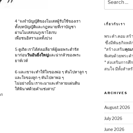
for:
4 “จงจำบัญญัติของโมเสสผู้รับใช้ของเรา
เกี่ยวกับเรา
ทั้งบทบัญญัติและกฎหมายที่เราบัญชา
ผ่านโมเสสบนภูเขาโฮเรบ
พระคำ.คอม สร้าง
เพื่อชนอิสราเอลทั้งปวง
ซึ่งมีพันธกิจหลั
*สร้างเสริม
คุณภ
5 ดูเถิด เราได้ส่งเอลียาห์ผู้เผยพระดำรัส
มาก่อน
วันอันยิ่งใหญ่
และน่ากลัวของพระ
พิเศษด้วยพระคำ
ยาห์เวห์
* ส่งเสริมการศึ
สนใจ มีทั้งสำหร
า
6 และเขาจะทำให้ใจของพ่อ ๆ หันไปหาลูก ๆ
และใจของลูก ๆ หันไปหาพ่อ ๆ
ไม่อย่างนั้น เราจะมาและทำลายแผ่นดิน
ให้พินาศด้วยคำแช่งสาป”
ARCHIVES
าก
August 2026
July 2026
June 2026