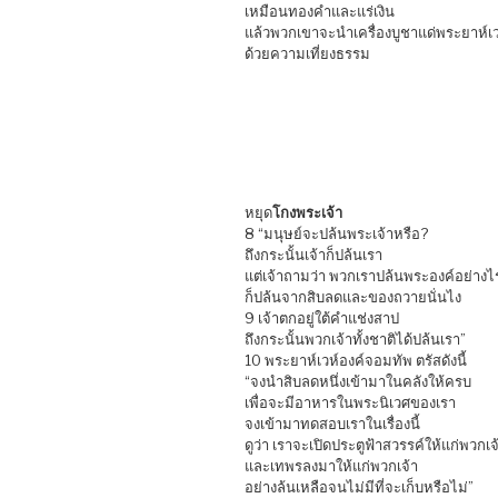
เหมือนทองคำและแร่เงิน
แล้วพวกเขาจะนำเครื่องบูชาแด่พระยาห์เว
ด้วยความเที่ยงธรรม
หยุด
โกงพระเจ้า
8 “มนุษย์จะปล้นพระเจ้าหรือ?
ถึงกระนั้นเจ้าก็ปล้นเรา
แต่เจ้าถามว่า พวกเราปล้นพระองค์อย่างไ
ก็ปล้นจากสิบลดและของถวายนั่นไง
9 เจ้าตกอยู่ใต้คำแช่งสาป
ถึงกระนั้นพวกเจ้าทั้งชาติได้ปล้นเรา”
10 พระยาห์เวห์องค์จอมทัพ ตรัสดังนี้
“จงนำสิบลดหนึ่งเข้ามาในคลังให้ครบ
เพื่อจะมีอาหารในพระนิเวศของเรา
จงเข้ามาทดสอบเราในเรื่องนี้
ดูว่า เราจะเปิดประตูฟ้าสวรรค์ให้แก่พวกเจ
และเทพรลงมาให้แก่พวกเจ้า
อย่างล้นเหลือจนไม่มีที่จะเก็บหรือไม่”