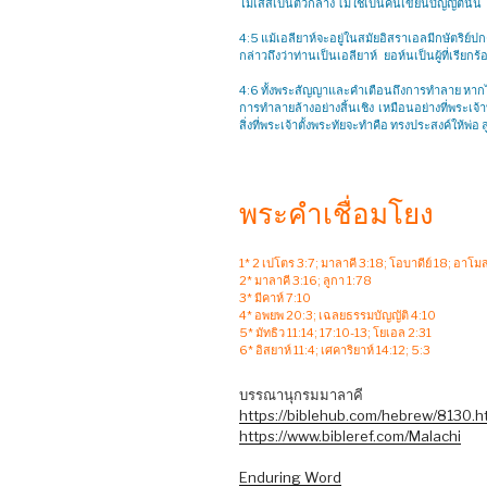
โมเสสเป็นตัวกลาง ไม่ใช่เป็นคนเขียนบัญญัตินั้น
4:5 แม้เอลียาห์จะอยู่ในสมัยอิสราเอลมีกษัตริย์ป
กล่าวถึงว่าท่านเป็นเอลียาห์ ยอห์นเป็นผู้ที่เรีย
4:6 ทั้งพระสัญญาและคำเตือนถึงการทำลาย หากไม
การทำลายล้างอย่างสิ้นเชิง เหมือนอย่างที่พระเจ้
สิ่งที่พระเจ้าตั้งพระทัยจะทำคือ ทรงประสงค์ให้พ่อ
พระคำเชื่อมโยง
1* 2 เปโตร 3:7; มาลาคี 3:18; โอบาดีย์ 18; อาโม
2* มาลาคี 3:16; ลูกา 1:78
3* มีคาห์ 7:10
4* อพยพ 20:3; เฉลยธรรมบัญญัติ 4:10
5* มัทธิว 11:14; 17:10-13; โยเอล 2:31
6* อิสยาห์ 11:4; เศคาริยาห์ 14:12; 5:3
บรรณานุกรมมาลาคี
https://biblehub.com/hebrew/8130.h
https://www.bibleref.com/Malachi
Enduring Word