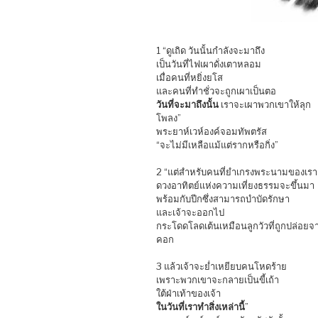
1 “ดูเถิด วันนั้นกำลังจะมาถึง
เป็นวันที่ไฟเผาดั่งเตาหลอม
เมื่อคนที่หยิ่งยโส
และคนที่ทำชั่วจะถูกเผาเป็นตอ
วันที่จะมาถึงนั้น
เราจะเผาพวกเขาให้ลุก
โพลง”
พระยาห์เวห์องค์จอมทัพตรัส
“จะไม่มีเหลือแม้แต่รากหรือกิ่ง”
2 “แต่สำหรับคนที่ยำเกรงพระนามของเร
ดวงอาทิตย์แห่งความเที่ยงธรรมจะขึ้นมา
พร้อมกับปีกซึ่งสามารถบำบัดรักษา
และเจ้าจะออกไป
กระโดดโลดเต้นเหมือนลูกวัวที่ถูกปล่อยจ
คอก
3 แล้วเจ้าจะย่ำเหยียบคนโหดร้าย
เพราะพวกเขาจะกลายเป็นขี้เถ้า
ใต้ฝ่าเท้าของเจ้า
ในวันที่เราทำสิ่งเหล่านี้
”