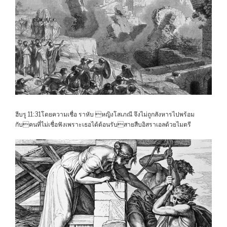
ฮีบรู 11:31โดยความเชื่อ ราหับ หญิงโสเภณี จึงไม่ถูกสังหารไปพร้อม
กับคนที่ไม่เชื่อฟังเพราะเธอได้ต้อนรับสายสืบอิสราเอลด้วยไมตรี