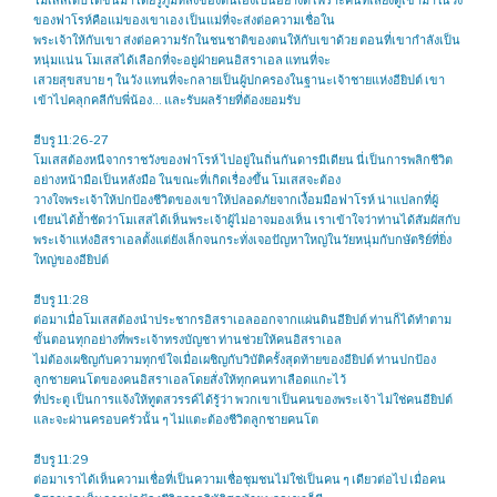
ของฟาโรห์คือแม่ของเขาเอง เป็นแม่ที่จะส่งต่อความเชื่อใน
พระเจ้าให้กับเขา ส่งต่อความรักในชนชาติของตนให้กับเขาด้วย ตอนที่เขากำลังเป็น
หนุ่มแน่น โมเสสได้เลือกที่จะอยู่ฝ่ายคนอิสราเอล แทนที่จะ
เสวยสุขสบาย ๆ ในวัง แทนที่จะกลายเป็นผู้ปกครองในฐานะเจ้าชายแห่งอียิปต์ เขา
เข้าไปคลุกคลีกับพี่น้อง… และรับผลร้ายที่ต้องยอมรับ
ฮีบรู 11:26-27
โมเสสต้องหนีจากราชวังของฟาโรห์ ไปอยู่ในถิ่นกันดารมีเดียน นี่เป็นการพลิกชีวิต
อย่างหน้ามือเป็นหลังมือ ในขณะที่เกิดเรื่องขึ้น โมเสสจะต้อง
วางใจพระเจ้าให้ปกป้องชีวิตของเขาให้ปลอดภัยจากเงื้อมมือฟาโรห์ น่าแปลกที่ผู้
เขียนได้ย้ำชัดว่าโมเสสได้เห็นพระเจ้าผู้ไม่อาจมองเห็น เราเข้าใจว่าท่านได้สัมผัสกับ
พระเจ้าแห่งอิสราเอลตั้งแต่ยังเล็กจนกระทั่งเจอปัญหาใหญ่ในวัยหนุ่มกับกษัตริย์ที่ยิ่ง
ใหญ่ของอียิปต์
ฮีบรู 11:28
ต่อมาเมื่อโมเสสต้องนำประชากรอิสราเอลออกจากแผ่นดินอียิปต์ ท่านก็ได้ทำตาม
ขั้นตอนทุกอย่างที่พระเจ้าทรงบัญชา ท่านช่วยให้คนอิสราเอล
ไม่ต้องเผชิญกับความทุกข์ใจเมื่อเผชิญกับวิบัติครั้งสุดท้ายของอียิปต์ ท่านปกป้อง
ลูกชายคนโตของคนอิสราเอลโดยสั่งให้ทุกคนทาเลือดแกะไว้
ที่ประตู เป็นการแจ้งให้ทูตสวรรค์ได้รู้ว่า พวกเขาเป็นคนของพระเจ้า ไม่ใช่คนอียิปต์
และจะผ่านครอบครัวนั้น ๆ ไม่แตะต้องชีวิตลูกชายคนโต
ฮีบรู 11:29
ต่อมาเราได้เห็นความเชื่อที่เป็นความเชื่อชุมชนไม่ใช่เป็นคน ๆ เดียวต่อไป เมื่อคน