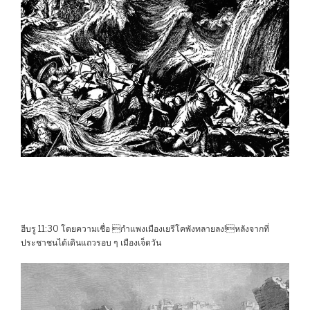
ฮีบรู 11:30 โดยความเชื่อ กำแพงเมืองเยรีโคพังทลายลง!หลังจากที่
ประชาชนได้เดินแถวรอบ ๆ เมืองเจ็ดวัน