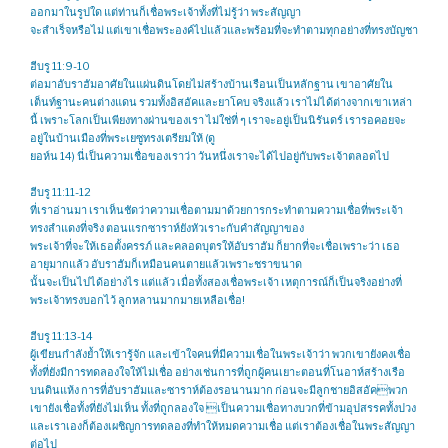
ออกมาในรูปใด แต่ท่านก็เชื่อพระเจ้าทั้งที่ไม่รู้ว่า พระสัญญา
จะสำเร็จหรือไม่ แต่เขาเชื่อพระองค์ไปแล้วและพร้อมที่จะทำตามทุกอย่างที่ทรงบัญชา
ฮีบรู 11:9-10
ต่อมาอับราฮัมอาศัยในแผ่นดินโดยไม่สร้างบ้านเรือนเป็นหลักฐาน เขาอาศัยใน
เต็นท์ฐานะคนต่างแดน รวมทั้งอิสอัคและยาโคบ จริงแล้ว เราไม่ได้ต่างจากเขาเหล่า
นี้ เพราะโลกเป็นเพียงทางผ่านของเรา ไม่ใช่ที่ ๆ เราจะอยู่เป็นนิรันดร์ เรารอคอยจะ
อยู่ในบ้านเมืองที่พระเยซูทรงเตรียมให้ (ดู
ยอห์น 14) นี่เป็นความเชื่อของเราว่า วันหนึ่งเราจะได้ไปอยู่กับพระเจ้าตลอดไป
ฮีบรู 11:11-12
ที่เราอ่านมา เราเห็นชัดว่าความเชื่อตามมาด้วยการกระทำตามความเชื่อที่พระเจ้า
ทรงสำแดงที่จริง ตอนแรกซาราห์ยังหัวเราะกับคำสัญญาของ
พระเจ้าที่จะให้เธอตั้งครรภ์ และคลอดบุตรให้อับราฮัม ก็ยากที่จะเชื่อเพราะว่า เธอ
อายุมากแล้ว อับราฮัมก็เหมือนคนตายแล้วเพราะชราขนาด
นั้นจะเป็นไปได้อย่างไร แต่แล้ว เมื่อทั้งสองเชื่อพระเจ้า เหตุการณ์ก็เป็นจริงอย่างที่
พระเจ้าทรงบอกไว้ ลูกหลานมากมายเหลือเชื่อ!
ฮีบรู 11:13-14
ผู้เขียนกำลังย้ำให้เรารู้จัก และเข้าใจคนที่มีความเชื่อในพระเจ้าว่า พวกเขายังคงเชื่อ
ทั้งที่ยังมีการทดลองใจให้ไม่เชื่อ อย่างเช่นการที่ถูกผู้คนเยาะตอนที่โนอาห์สร้างเรือ
บนดินแห้ง การที่อับราฮัมและซาราห์ต้องรอนานมาก ก่อนจะมีลูกชายอิสอัคพวก
เขายังเชื่อทั้งที่ยังไม่เห็น ทั้งที่ถูกลองใจ เป็นความเชื่อทางบวกที่ข้ามอุปสรรคทั้งปวง
และเราเองก็ต้องเผชิญการทดลองที่ทำให้หมดความเชื่อ แต่เราต้องเชื่อในพระสัญญา
ต่อไป