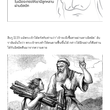
ฮีบรู 11:19 แม้พระเจ้าได้ตรัสกับท่านว่า“เจ้าจะมีเชื้อสายผ่านทางอิสอัค” อับ
ราฮัมมั่นใจว่า พระเจ้าทรงทำให้คนตายฟื้นขึ้นได้ กล่าวได้อีกอย่างก็คือท่าน
ได้รับอิสอัคคืนมาจากความตาย