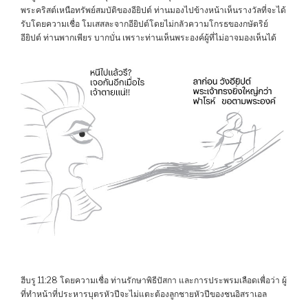
พระคริสต์เหนือทรัพย์สมบัติของอียิปต์ ท่านมองไปข้างหน้าเห็นรางวัลที่จะได้
รับโดยความเชื่อ โมเสสละจากอียิปต์โดยไม่กลัวความโกรธของกษัตริย์
อียิปต์ ท่านพากเพียร บากบั่น เพราะท่านเห็นพระองค์ผู้ที่ไม่อาจมองเห็นได้
ฮีบรู 11:28 โดยความเชื่อ ท่านรักษาพิธีปัสกา และการประพรมเลือดเพื่อว่า ผู้
ที่ทำหน้าที่ประหารบุตรหัวปีจะไม่แตะต้องลูกชายหัวปีของชนอิสราเอล