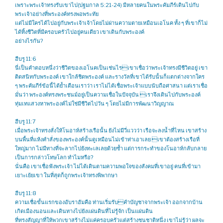
เพราะพระเจ้าทรงรับเขาไป(ปฐมกาล 5:21-24) มีหลายคนในพระคัมภีร์เดินไปกับ
พระเจ้าอย่างที่พระองค์ทรงพอพระทัย
แต่ไม่มีใครได้ไปอยู่กับพระเจ้าเจ้าโดยไม่ผ่านความตายเหมือนเอโนค ทั้ง ๆ ที่เขาก็ไม่
ได้ทิ้งชีวิตที่มีครอบครัวไปอยู่คนเดียว เขาเดินกับพระองค์
อย่างไรกัน?
ฮีบรู 11:6
นี่เป็นคำตอบหนึ่งว่าชีวิตของเอโนคเป็นเช่นไรเขาเชื่อว่าพระเจ้าทรงมีชีวิตอยู่ เขา
ติดสนิทกับพระองค์ เขาใกล้ชิดพระองค์ และรางวัลที่เขาได้รับนั้นก็แตกต่างจากใคร
ๆ พระคัมภีร์ข้อนี้ได้ย้ำเตือนเราว่า เราไม่ได้เชื่อพระเจ้าแบบนับถือศาสนา แต่เราเชื่อ
มั่นว่า พระองค์ทรงพระชนม์อยู่เป็นความเชื่อในปัจจุบัน เราจึงเดินไปกับพระองค์
ทุ่มเทแสวงหาพระองค์ไม่ใช่มีชีวิตไปวัน ๆ โดยไม่มีการพัฒนาวิญญาณ
ฮีบรู 11:7
เมื่อพระเจ้าทรงสั่งให้โนอาห์สร้างเรือนั้น ยังไม่มีวี่แววว่า เรือจะลงน้ำที่ไหน เขาสร้าง
บนพื้นที่แห้งคำสั่งของพระองค์นั้นดูเหมือนไม่เข้าท่าเอาเลย เขาต้องสร้างเรือที่
ใหญ่มาก ไม่มีทางที่จะลากไปยังทะเลเลยด้วยซ้ำ แต่การกระทำของโนอาห์กลับกลาย
เป็นการกล่าวโทษโลก ทำไมหรือ?
นั่นคือ เขาเชื่อฟังพระเจ้า ไม่ได้เดินตามความพอใจของสังคมที่เขาอยู่ คนที่เข้ามา
เยาะเย้ยเขา ในที่สุดก็ถูกพระเจ้าทรงพิพากษา
ฮีบรู 11:8
ความเชื่อขั้นแรกของอับราฮัมคือ ท่านเริ่มรับคำบัญชาจากพระเจ้า ออกจากบ้าน
เกิดเมืองนอนและเดินทางไปยังแผ่นดินที่ไม่รู้จัก เป็นแผ่นดิน
ที่ทรงสัญญาที่ให้พวกเขาสร้างไม่แค่ครอบครัวแต่สร้างชนชาติหนึ่ง เขาไม่รู้ว่า ผลจะ