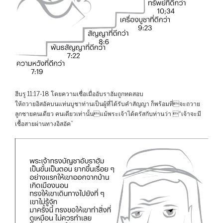
ฮีบรู 11:17-18 โดยความเชื่อเมื่ออับราฮัมถูกทดสอบ
ให้ถวายอิสอัคบนแท่นบูชาท่านเป็นผู้ที่ได้รับคำสัญญา ก็พร้อมที่จะถวาย
ลูกชายคนเดียว คนเดียวเท่านั้นแม้พระเจ้าได้ตรัสกับท่านว่า “เจ้าจะมี
เชื้อสายผ่านทางอิสอัค”