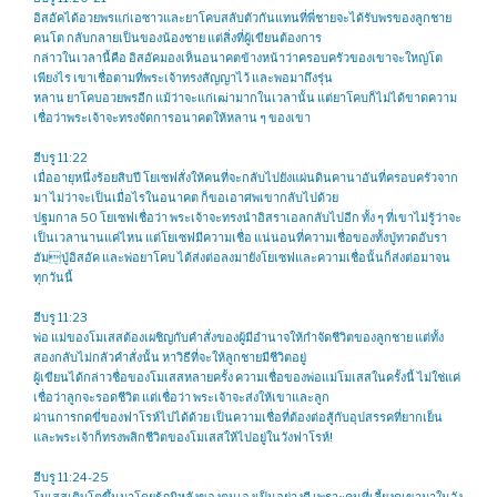
อิสอัคได้อวยพรแก่เอซาวและยาโคบสลับตัวกันแทนที่พี่ชายจะได้รับพรของลูกชาย
คนโต กลับกลายเป็นของน้องชาย แต่สิ่งที่ผู้เขียนต้องการ
กล่าวในเวลานี้คือ อิสอัคมองเห็นอนาคตข้างหน้าว่าครอบครัวของเขาจะใหญ่โต
เพียงไร เขาเชื่อตามที่พระเจ้าทรงสัญญาไว้ และพอมาถึงรุ่น
หลาน ยาโคบอวยพรอีก แม้ว่าจะแก่เฒ่ามากในเวลานั้น แต่ยาโคบก็ไม่ได้ขาดความ
เชื่อว่าพระเจ้าจะทรงจัดการอนาคตให้หลาน ๆ ของเขา
ฮีบรู 11:22
เมื่ออายุหนึ่งร้อยสิบปี โยเซฟสั่งให้คนที่จะกลับไปยังแผ่นดินคานาอันที่ครอบครัวจาก
มา ไม่ว่าจะเป็นเมื่อไรในอนาคต ก็ขอเอาศพเขากลับไปด้วย
ปฐมกาล 50 โยเซฟเชื่อว่า พระเจ้าจะทรงนำอิสราเอลกลับไปอีก ทั้ง ๆ ที่เขาไม่รู้ว่าจะ
เป็นเวลานานแค่ไหน แต่โยเซฟมีความเชื่อ แน่นอนที่ความเชื่อของทั้งปู่ทวดอับรา
ฮัมปู่อิสอัค และพ่อยาโคบ ได้ส่งต่อลงมายังโยเซฟและความเชื่อนั้นก็ส่งต่อมาจน
ทุกวันนี้
ฮีบรู 11:23
พ่อ แม่ของโมเสสต้องเผชิญกับคำสั่งของผู้มีอำนาจให้กำจัดชีวิตของลูกชาย แต่ทั้ง
สองกลับไม่กลัวคำสั่งนั้น หาวิธีที่จะให้ลูกชายมีชีวิตอยู่
ผู้เขียนได้กล่าวชื่อของโมเสสหลายครั้ง ความเชื่อของพ่อแม่โมเสสในครั้งนี้ ไม่ใช่แค่
เชื่อว่าลูกจะรอดชีวิต แต่เชื่อว่า พระเจ้าจะส่งให้เขาและลูก
ผ่านการกดขี่ของฟาโรห์ไปได้ด้วย เป็นความเชื่อที่ต้องต่อสู้กับอุปสรรคที่ยากเย็น
และพระเจ้าก็ทรงพลิกชีวิตของโมเสสให้ไปอยู่ในวังฟาโรห์!
ฮีบรู 11:24-25
โมเสสเติบโตขึ้นมาโดยรู้ภูมิหลังของตนเองเป็นอย่างดี เพราะคนที่เลี้ยงดูเขามาในวัง