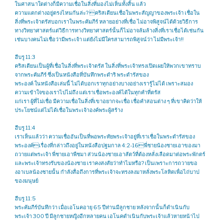
ในศาสนาใดต่างก็มีความเชื่อในสิ่งที่มองไม่เห็นทั้งสิ้น แล้ว
ความแตกต่างอยู่ตรงไหนกันล่ะ? คริสเตียนเชื่อในพระสัญญาของพระเจ้า เชื่อใน
สิ่งที่พระเจ้าตรัสบอกเราในพระคัมภีร์ หลายอย่างที่เชื่อ ไม่อาจพิสูจน์ได้ด้วยวิธีการ
ทางวิทยาศาสตร์แต่วิธีการทางวิทยาศาสตร์นั้นก็ไม่อาจล้มล้างสิ่งที่เราเชื่อได้เช่นกัน
เช่นบางคนไม่เชื่อว่ามีพระเจ้า แต่ยังไม่มีใครสามารถพิสูจน์ว่า ไม่มีพระเจ้า!!
ฮีบรู 11:3
คริสเตียนเป็นผู้ที่เชื่อในสิ่งที่พระเจ้าตรัส ในสิ่งที่พระเจ้าทรงเปิดเผยให้พวกเขาทราบ
จากพระคัมภีร์ ซึ่งเป็นหนังสือที่บันทึกพระดำริ พระดำรัสของ
พระองค์ ในหนังสือเล่มนี้ ไม่ได้บอกเราทุกอย่างบางอย่างเรารู้ไม่ได้ เพราะสมอง
ความเข้าใจของเราไปไม่ถึง แต่เราเชื่อพระองค์ได้ในทุกคำที่ตรัส
แก่เรา ผู้ที่ไม่เชื่อ มีความเชื่อในสิ่งที่เขาอยากจะเชื่อ เชื่อคำสอนต่าง ๆ ที่เขาคิดว่าให้
ประโยชน์แต่ไม่ได้เชื่อในพระเจ้าองค์พระผู้สร้าง
ฮีบรู 11:4
เราเห็นแล้วว่า ความเชื่ออันเป็นที่พอพระทัยพระเจ้าอยู่ที่เราเชื่อในพระดำรัสของ
พระองค์​เรื่องที่กล่าวถึงอยู่ในหนังสือปฐมกาล 4:2-16พี่ชายน้องชายเอาของมา
ถวายแต่พระเจ้า พี่ชายเอาพืชมา ส่วนน้องชายเอาสัตว์ที่ต้องหลั่งเลือดมาต่อพระพักตร์
และพระเจ้าทรงรับของน้องชาย เราคงสงสัยว่าทำไมหรือ? เป็นเพราะการถวายขอ
งอาเบลน้องชายนั้น กำลังสื่อถึงการที่พระเจ้าจะทรงลงมาหลั่งพระโลหิตเพื่อไถ่บาป
ของมนุษย์
ฮีบรู 11:5
พระคัมภีร์บันทึกว่า เมื่อเอโนคอายุ 65 ปีท่านมีลูกชาย หลังจากนั้นก็ดำเนินกับ
พระเจ้า 300 ปี มีลูกชายหญิงอีกหลายคน เอโนคดำเนินกับพระเจ้าแล้วหายหน้าไป