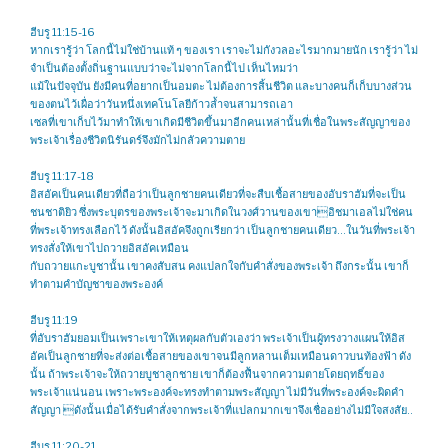
ฮีบรู 11:15-16
หากเรารู้ว่า โลกนี้ไม่ใช่บ้านแท้ ๆ ของเรา เราจะไม่กังวลอะไรมากมายนัก เรารู้ว่า ไม่
จำเป็นต้องตั้งถิ่นฐานแบบว่าจะไม่จากโลกนี้ไป เห็นไหมว่า
แม้ในปัจจุบัน ยังมีคนที่อยากเป็นอมตะ ไม่ต้องการสิ้นชีวิต และบางคนก็เก็บบางส่วน
ของตนไว้เผื่อว่าวันหนึ่งเทคโนโลยีก้าวล้ำจนสามารถเอา
เซลที่เขาเก็บไว้มาทำให้เขาเกิดมีชีวิตขึ้นมาอีกคนเหล่านั้นที่เชื่อในพระสัญญาของ
พระเจ้าเรื่องชีวิตนิรันดร์จึงมักไม่กลัวความตาย
ฮีบรู 11:17-18
อิสอัคเป็นคนเดียวที่ถือว่าเป็นลูกชายคนเดียวที่จะสืบเชื้อสายของอับราฮัมที่จะเป็น
ชนชาติยิว ซึ่งพระบุตรของพระเจ้าจะมาเกิดในวงศ์วานของเขาอิชมาเอลไม่ใช่คน
ที่พระเจ้าทรงเลือกไว้ ดังนั้นอิสอัคจึงถูกเรียกว่า เป็นลูกชายคนเดียว…ในวันที่พระเจ้า
ทรงสั่งให้เขาไปถวายอิสอัคเหมือน
กับถวายแกะบูชานั้น เขาคงสับสน คงแปลกใจกับคำสั่งของพระเจ้า ถึงกระนั้น เขาก็
ทำตามคำบัญชาของพระองค์
ฮีบรู 11:19
ที่อับราฮัมยอมเป็นเพราะเขาให้เหตุผลกับตัวเองว่า พระเจ้าเป็นผู้ทรงวางแผนให้อิส
อัคเป็นลูกชายที่จะส่งต่อเชื้อสายของเขาจนมีลูกหลานเต็มเหมือนดาวบนท้องฟ้า ดัง
นั้น ถ้าพระเจ้าจะให้ถวายบูชาลูกชาย เขาก็ต้องฟื้นจากความตายโดยฤทธิ์ของ
พระเจ้าแน่นอน เพราะพระองค์จะทรงทำตามพระสัญญา ไม่มีวันที่พระองค์จะผิดคำ
สัญญา ดังนั้นเมื่อได้รับคำสั่งจากพระเจ้าที่แปลกมากเขาจึงเชื่ออย่างไม่มีใจสงสัย..
ฮีบรู 11:20-21