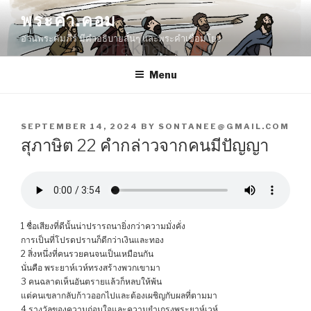
Skip
พระคำ.คอม
to
อ่านพระคัมภีร์ มีคำอธิบายสั้นๆ และพระคำเชื่อมโยง
content
Menu
POSTED
SEPTEMBER 14, 2024
BY
SONTANEE@GMAIL.COM
ON
สุภาษิต 22 คำกล่าวจากคนมีปัญญา
1 ชื่อเสียงที่ดีนั้นน่าปรารถนายิ่งกว่าความมั่งคั่ง
การเป็นที่โปรดปรานก็ดีกว่าเงินและทอง
2 สิ่งหนึ่งที่คนรวยคนจนเป็นเหมือนกัน
นั่นคือ พระยาห์เวห์ทรงสร้างพวกเขามา
3 คนฉลาดเห็นอันตรายแล้วก็หลบให้พ้น
แต่คนเขลากลับก้าวออกไปและต้องเผชิญกับผลที่ตามมา
4 รางวัลของความถ่อมใจและความยำเกรงพระยาห์เวห์