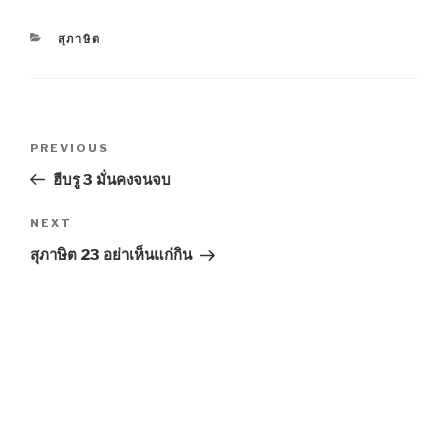
CATEGORIES
สุภาษิต
Post
Previous
PREVIOUS
navigation
Post
ฮีบรู 3 มั่นคงจนจบ
Next
NEXT
Post
สุภาษิต 23 อย่าเห็นแก่กิน