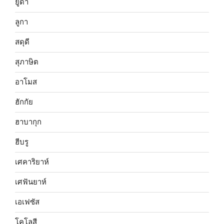
ยูดา
ลูกา
สดุดี
สุภาษิต
อาโมส
ฮักกัย
ฮาบากุก
ฮีบรู
เศคาริยาห์
เศฟันยาห์
เอเฟซัส
โคโลสี