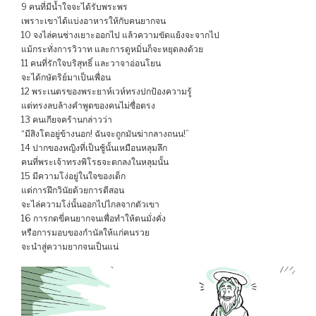
9 คนที่มีน้ำใจจะได้รับพระพร
เพราะเขาได้แบ่งอาหารให้กับคนยากจน
10 จงไล่คนช่างเยาะออกไป แล้วความขัดแย้งจะจากไป
แม้กระทั่งการวิวาท และการดูหมิ่นก็จะหยุดลงด้วย
11 คนที่รักใจบริสุทธิ์ และวาจาอ่อนโยน
จะได้กษัตริย์มาเป็นเพื่อน
12 พระเนตรของพระยาห์เวห์ทรงปกป้องความรู้
แต่ทรงลบล้างคำพูดของคนไม่ซื่อตรง
13 คนเกียจคร้านกล่าวว่า
“มีสิงโตอยู่ข้างนอก! ฉันจะถูกมันฆ่ากลางถนน!”
14 ปากของหญิงที่เป็นชู้นั้นเหมือนหลุมลึก
คนที่พระเจ้าทรงพิโรธจะตกลงในหลุมนั้น
15 มีความโง่อยู่ในใจของเด็ก
แต่การฝึกวินัยด้วยการตีสอน
จะไล่ความโง่นั้นออกไปไกลจากตัวเขา
16 การกดขี่คนยากจนเพื่อทำให้ตนมั่งคั่ง
หรือการมอบของกำนัลให้แก่คนรวย
จะนำสู่ความยากจนเป็นแน่