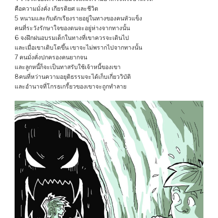
คือความมั่งคั่ง เกียรติยศ และชีวิต
5 หนามและกับดักเรียงรายอยู่ในทางของคนหัวแข็ง
คนที่ระวังรักษาใจของตนจะอยู่ห่างจากทางนั้น
6 จงฝึกฝนอบรมเด็กในทางที่เขาควรจะเดินไป
และเมื่อเขาเติบโตขึ้น เขาจะไม่พรากไปจากทางนั้น
7 คนมั่งคั่งปกครองคนยากจน
และลูกหนี้ก็จะเป็นทาสรับใช้เจ้าหนี้ของเขา
8คนที่หว่านความอยุติธรรมจะได้เก็บเกี่ยววิบัติ
และอำนาจที่โกรธเกรี้ยวของเขาจะถูกทำลาย