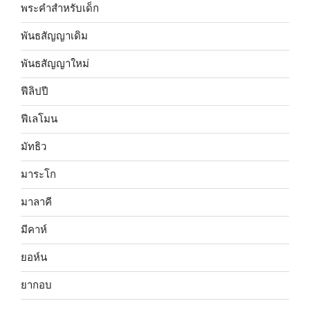
พระคำสำหรับเด็ก
พันธสัญญาเดิม
พันธสัญญาใหม่
ฟีลิปปี
ฟีเลโมน
มัทธิว
มาระโก
มาลาคี
มีคาห์
ยอห์น
ยากอบ