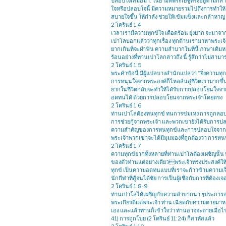
ปลอบใจเสมอมา. ในยามที่พระเยซูทรงอยู่ท่ามกลาง
ใจหรือปลอบใจนี้ มีความหมายรวมไปถึงการทำให้
สบายใจขึ้น ให้กำลัง ช่วยให้เข้มแข็งและกล้าหาญ
2 โครินธ์ 1:4
เวลาเรามีความทุกข์ใจ เดือดร้อน ยุ่งยาก จะม
เปาโลบอกแล้วว่าทุกเรื่อง ทุกด้านเรามาหาพระเจ้า พ
ยากเกินที่จะฝ่าฟัน ความลำบากในที่นี้ ภาษาเดิม
ร้อนอย่างที่ท่านเปาโลกล่าวถึง นี้ รู้สึกว่าไม่สา
2 โครินธ์ 1:5
พระคำข้อนี้ มีผู้แปลบางสำนักแปลว่า “ยิ่งความ
การหนุนใจจากพระองค์ก็ไหลล้นสู่ชีวิตเรามากขึ้นเ
ยากในชีวิตกลับจะทำให้ได้รับการปลอบโยนใจจากพระเจ้
อดทนได้ ด้วยการปลอบโยนจากพระเจ้าโดยตรง
2 โครินธ์ 1:6
ท่านเปาโลต้องทนทุกข์ ทนการข่มเหง การถูกลอบทำ
การช่วยกู้จากพระเจ้า และพวกเขายังได้รับการป
ความสำคัญของการทนทุกข์และการปลอบใจจากพระเจ้
พระเจ้าพวกเขาจะได้มีมุมมองที่ถูกต้องว่า การ
2 โครินธ์ 1:7
ความทุกข์ยากทั้งหลายที่ท่านเปาโลต้องเผชิญนั้น 
ของตัวท่านแต่อย่างเดียวพระเจ้าทรงประสงค์ให
ทุกข์ เป็นความอดทนแบบที่เราจะก้าวข้ามความเจ
นักกีฬาที่สู้จนได้ชัย การเป็นผู้เชื่อกับการที่ต้อ
2 โครินธ์ 1:8-9
ท่านเปาโลได้เผชิญกับความลำบากนา ๆประการอย่า
พระเกียรติแด่พระเจ้า ท่าน เฉียดกับความตายมาห
เอง และแล้วท่านก็เข้าใจว่า ท่านอาจจะตายเมื่อไ
41) การถูกโบย (2 โครินธ์ 11:24) ก็สาหัสแล้ว