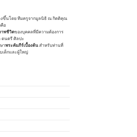
ขึ้นโดย ทีมครูจากมูลนิธิ ณ กิตติคุณ
กคือ
าพชีวิต
ของบุคคลที่มีความต้องการ
 ดนตรี ศิลปะ
กษา
พระคัมภีร์เบื้องต้น
สำหรับท่านที่
ับเด็กและผู้ใหญ่