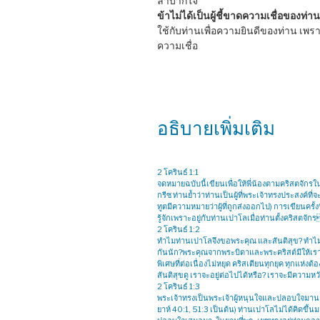
ลำบากใจ
ข้าไม่ได้เป็นผู้ชี้ขาดความเชื่อของท่าน
ใช้กับท่านเพื่อความยินดีของท่าน เพร
ความเชื่อ
อธิบายเพิ่มเติม
2 โครินธ์ 1:1
จดหมายฉบับนี้เขียนเพื่อให้พี่น้องตามคริสตจักรใ
กรีซ ท่านย้ำว่าท่านเป็นผู้ที่พระเจ้าทรงประสงค์
ทูตมีความหมายว่าผู้ที่ถูกส่งออกไป) การเขียนครั้งนี้
รู้จักเพราะอยู่กับท่านเปาโลเมื่อท่านตั้งคริสตจัก
2 โครินธ์ 1:2
ทำไมท่านเปาโลจึงขอพระคุณ และสันติสุข? ทำไมท่า
กันนัก?พระคุณจากพระบิดาและพระคริสต์มีให้เราอย
พิเศษที่ต่อเนื่องไม่หยุด คริสเตียนทุกยุค ทุกแห่ง
สันติสุขดู เราจะอยู่ต่อไปได้หรือ? เราจะมีความหว
2 โครินธ์ 1:3
พระเจ้าทรงเป็นพระเจ้าผู้หนุนใจและปลอบใจมานาน
ยาห์ 40:1, 51:3 เป็นต้น) ท่านเปาโลไม่ได้คิดขึ้