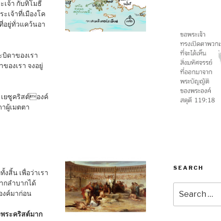
จ้า กับทิโมธี
ะเจ้าที่เมืองโค
่อยู่ทั่วแคว้นอา
ะบิดาของเรา
าของเรา จงอยู่
เยซูคริสต์องค์
ดาผู้เมตตา
SEARCH
สิ้น เพื่อว่าเรา
ยากลำบากได้
Search
องค์มาก่อน
for:
งพระคริสต์มาก