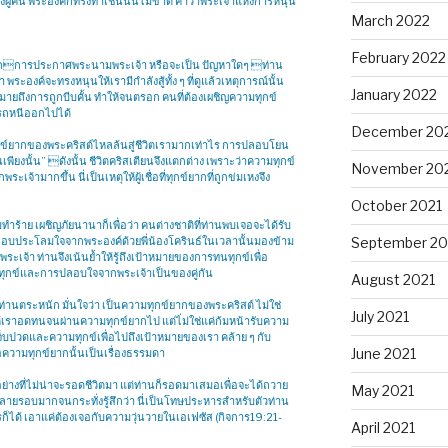
ผู้คน พระองค์ก็ทรงทำเช่นนั้นไม่ขาด คำว่าพระเจ้าแห่งการหนุน
March 2022
February 2022
าจากการประกาศพระนามพระเจ้า หรือจะเป็น ปัญหาใดๆ ท่าน
ระองค์จะทรงหนุนให้เรามีกำลังสู้ทั้ง ๆ ที่ดูแล้วเหตุการณ์นั้น
January 2022
หมายถึงการถูกบีบคั้น ทำให้จนตรอก คนที่ต้องเผชิญความทุกข์
มารถหนีออกไปได้
December 20
ทุกข์ยากของพระคริสต์ไหลล้นสู่ชีวิตเรามากเท่าไร การปลอบโยน
พียงนั้น” ดังนั้น ชีวิตคริสเตียนจึงแตกต่าง เพราะว่าความทุกข์
November 20
ามากขึ้น นี่เป็นเหตุให้ผู้เชื่อที่ทุกข์ยากที่ถูกข่มเหงจึง
October 2021
ร้าย เผชิญภัยนานาก็เพื่อว่า คนต่างชาติที่ท่านพบเจอจะได้รับ
ลอบประโลมใจจากพระองค์ด้วยพี่น้องโครินธ์ในเวลานั้นมองข้าม
September 20
า ท่านจึงเน้นย้ำให้รู้ถึงเป้าหมายของการทนทุกข์เพื่อ
ทนทุกข์และการปลอบใจจากพระเจ้าเป็นของคู่กัน
August 2021
ท่านตระหนัก มั่นใจว่า เป็นความทุกข์ยากของพระคริสต์ ไม่ใช่
July 2021
้เราอดทนจนผ่านความทุกข์ยากไป แต่ไ่ม่ใช่แค่ก้มหน้ารับความ
็บปวดและความทุกข์เพื่อไปถึงเป้าหมายของเรา คล้าย ๆ กับ
June 2021
งเจอความทุกข์ยากนั้นเป็นเรื่องธรรมดา
งที่ไม่น่าจะรอดชีวิตมา แต่ท่านก็รอดมาเสมอเพื่อจะได้ถวาย
May 2021
ลายรอบมากจนกระทั่งรู้สึกว่า นี่เป็นโทษประหารสำหรับตัวท่าน
รก็ได้ เอาแค่ต้องเจอกับความวุ่นวายในเอเฟซัส (กิจการ19:21-
April 2021