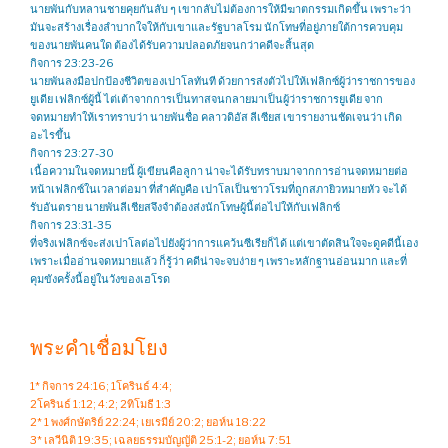
นายพันกับหลานชายคุยกันลับ ๆ เขากลับไม่ต้องการให้มีฆาตกรรมเกิดขึ้น เพราะว่า
มันจะสร้างเรื่องลำบากใจให้กับเขาและรัฐบาลโรม นักโทษที่อยู่ภายใต้การควบคุม
ของนายพันคนใด ต้องได้รับความปลอดภัยจนกว่าคดีจะสิ้นสุด
กิจการ 23:23-26
นายพันลงมือปกป้องชีวิตของเปาโลทันที ด้วยการส่งตัวไปให้เฟลิกซ์ผู้ว่าราชการของ
ยูเดีย เฟลิกซ์ผู้นี้ ไต่เต้าจากการเป็นทาสจนกลายมาเป็นผู้ว่าราชการยูเดีย จาก
จดหมายทำให้เราทราบว่า นายพันชื่อ คลาวดิอัส ลีเซียส เขารายงานชัดเจนว่า เกิด
อะไรขึ้น
กิจการ 23:27-30
เนื้อความในจดหมายนี้ ผู้เขียนคือลูกา น่าจะได้รับทราบมาจากการอ่านจดหมายต่อ
หน้าเฟลิกซ์ในเวลาต่อมา ที่สำคัญคือ เปาโลเป็นชาวโรมที่ถูกสภายิวหมายหัว จะได้
รับอันตราย นายพันลีเชียสจึงจำต้องส่งนักโทษผู้นี้ต่อไปให้กับเฟลิกซ์
กิจการ 23:31-35
ที่จริงเฟลิกซ์จะส่งเปาโลต่อไปยังผู้ว่าการแคว้นซีเรียก็ได้ แต่เขาตัดสินใจจะดูคดีนี้เอง
เพราะเมื่ออ่านจดหมายแล้ว ก็รู้ว่า คดีน่าจะจบง่าย ๆ เพราะหลักฐานอ่อนมาก และที่
คุมขังครั้งนี้อยู่ในวังของเฮโรด
พระคำเชื่อมโยง
1* กิจการ 24:16; 1โครินธ์ 4:4;
2โครินธ์ 1:12; 4:2; 2ทิโมธี 1:3
2* 1 พงศ์กษัตริย์ 22:24; เยเรมีย์ 20:2; ยอห์น 18:22
3* เลวีนิติ 19:35; เฉลยธรรมบัญญัติ 25:1-2; ยอห์น 7:51