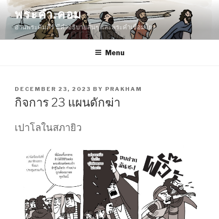
Skip
พระคำ.คอม
to
อ่านพระคัมภีร์ มีคำอธิบายสั้นๆ และพระคำเชื่อมโยง
content
Menu
POSTED
DECEMBER 23, 2023
BY
PRAKHAM
ON
กิจการ 23 แผนดักฆ่า
เปาโลในสภายิว