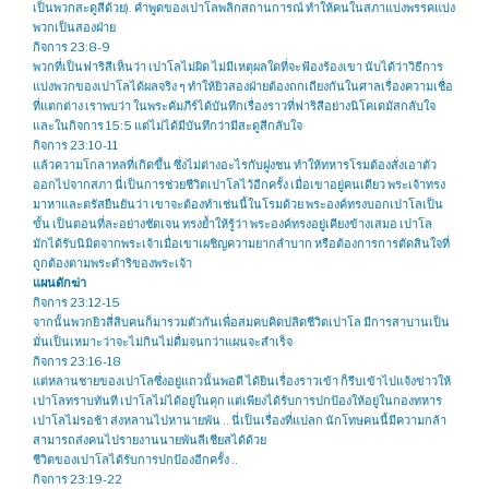
เป็นพวกสะดูสีด้วย). คำพูดของเปาโลพลิกสถานการณ์ ทำให้คนในสภาแบ่งพรรคแบ่ง
พวกเป็นสองฝ่าย
กิจการ 23:8-9
พวกที่เป็นฟาริสีเห็นว่า เปาโลไม่ผิด ไม่มีเหตุผลใดที่จะฟ้องร้องเขา นับได้ว่าวิธีการ
แบ่งพวกของเปาโลได้ผลจริง ๆ ทำให้ยิวสองฝ่ายต้องถกเถียงกันในศาลเรื่องความเชื่อ
ที่แตกต่าง เราพบว่า ในพระคัมภีร์ได้บันทึกเรื่องราวที่ฟาริสีอย่างนิโคเดมัสกลับใจ
และในกิจการ 15:5 แต่ไม่ได้มีบันทึกว่ามีสะดูสีกลับใจ
กิจการ 23:10-11
แล้วความโกลาหลที่เกิดขึ้น ซึ่งไม่ต่างอะไรกับฝูงชน ทำให้ทหารโรมต้องสั่งเอาตัว
ออกไปจากสภา นี่เป็นการช่วยชีวิตเปาโลไว้อีกครั้ง เมื่อเขาอยู่คนเดียว พระเจ้าทรง
มาหาและตรัสยืนยันว่า เขาจะต้องทำเช่นนี้ในโรมด้วย พระองค์ทรงบอกเปาโลเป็น
ขั้น เป็นตอนที่ละอย่างชัดเจน ทรงย้ำให้รู้ว่า พระองค์ทรงอยู่เคียงข้างเสมอ เปาโล
มักได้รับนิมิตจากพระเจ้าเมื่อเขาเผชิญความยากลำบาก หรือต้องการการตัดสินใจที่
ถูกต้องตามพระดำริของพระเจ้า
แผนดักฆ่า
กิจการ 23:12-15
จากนั้นพวกยิวสี่สิบคนก็มารวมตัวกันเพื่อสมคบคิดปลิดชีวิตเปาโล มีการสาบานเป็น
มั่นเป็นเหมาะว่าจะไม่กินไม่ดื่มจนกว่าแผนจะสำเร็จ
กิจการ 23:16-18
แต่หลานชายของเปาโลซึ่งอยู่แถวนั้นพอดี ได้ยินเรื่องราวเข้า ก็รีบเข้าไปแจ้งข่าวให้
เปาโลทราบทันที เปาโลไม่ได้อยู่ในคุก แต่เพียงได้รับการปกป้องให้อยู่ในกองทหาร
เปาโลไม่รอช้า ส่งหลานไปหานายพัน .. นี่เป็นเรื่องที่แปลก นักโทษคนนี้มีความกล้า
สามารถส่งคนไปรายงานนายพันลีเชียสได้ด้วย
ชีวิตของเปาโลได้รับการปกป้องอีกครั้ง ..
กิจการ 23:19-22