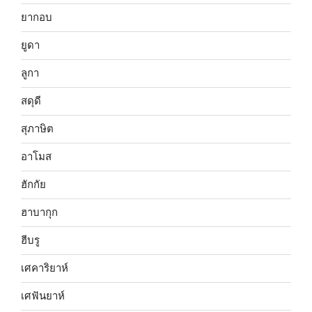
ยากอบ
ยูดา
ลูกา
สดุดี
สุภาษิต
อาโมส
ฮักกัย
ฮาบากุก
ฮีบรู
เศคาริยาห์
เศฟันยาห์