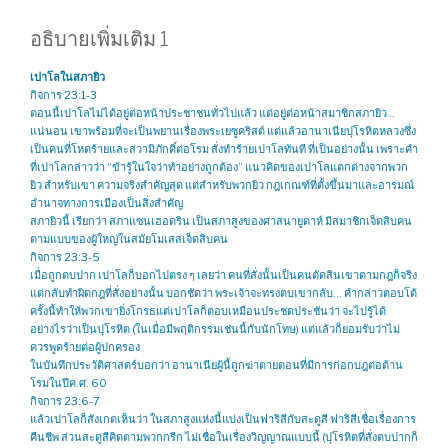
อธิบายเพิ่มเติม 1
เปาโลในสภายิว
กิจการ 23:1-3
ตอนนี้เปาโลไม่ได้อยู่ต่อหน้าประชาชนทั่วไปแล้ว แต่อยู่ต่อหน้าสมาชิกสภายิว ..
แน่นอน เขาพร้อมที่จะเป็นพยานเรื่องพระเยซูคริสต์ แต่แล้วอานาเนียปุโรหิตหลวงซึ่ง
เป็นคนที่โหดร้ายและสวามิภักดิ์ต่อโรม สั่งทำร้ายเปาโลทันที ที่เป็นอย่างนั้น เพราะคำ
ที่เปาโลกล่าวว่า “ข้ารู้ในใจว่าทำอย่างถูกต้อง” แนวคิดของเปาโลแตกต่างจากพวก
ยิว สำหรับเขา ความจริงสำคัญสุด แต่สำหรับพวกยิว กฎเกณฑ์ที่ตั้งขึ้นมาและอารมณ์
อำนาจทางการเมืองเป็นสิ่งสำคัญ
สภายิวนี้ เรียกว่า สภาแซนเฮอดริน เป็นสภาสูงของศาสนายูดาห์ มีสมาชิกเจ็ดสิบคน
ตามแบบของผู้ใหญ่ในสมัยโมเสสเจ็ดสิบคน
กิจการ 23:3-5
เมื่อถูกตบปาก เปาโลก็บอกไปตรง ๆ เลยว่า คนที่สั่งนั้นเป็นคนตัดสินเขาตามกฎก็จริง
แต่กลับทำผิดกฎที่สั่งอย่างนั้น บอกชัดว่า พระเจ้าจะทรงตบเขากลับ… คำกล่าวตอบโต้
ครั้งนี้ทำให้พวกเขายิ่งโกรธแต่เปาโลก็ตอบเหมือนประชดประชันว่า จะไปรู้ได้
อย่างไรว่าเป็นปุโรหิต (ในเมื่อมีพฤติกรรมเช่นนี้กับนักโทษ) แต่แล้วก็ยอมรับว่าไม่
ควรพูดร้ายต่อผู้ปกครอง
ในบันทึกประวัติศาสตร์บอกว่า อานาเนียผู้นี้ถูกฆ่าตายตอนที่มีการก่อกบฎต่อต้าน
โรมในปีค.ศ. 60
กิจการ 23:6-7
แล้วเปาโลก็สังเกตเห็นว่า ในสภาสูงแห่งนี้แบ่งเป็นฟาริสีกับสะดูสี ฟาริสีเชื่อเรื่องการ
คืนชีพ ส่วนสะดูสีคิดตามพวกกรีก ไม่เชื่อในเรื่องวิญญาณแบบนี้ (ปุโรหิตที่สั่งตบปากก็