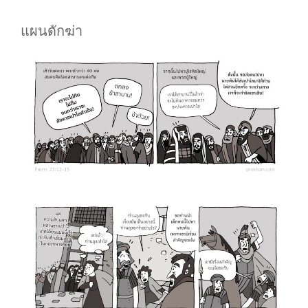
แผนดักฆ่า