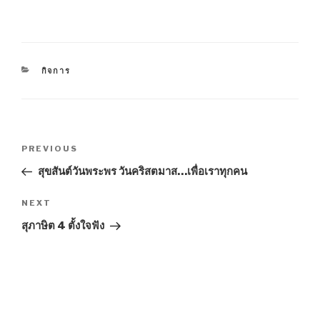
CATEGORIES
กิจการ
Post
Previous
PREVIOUS
navigation
Post
สุขสันต์วันพระพร วันคริสตมาส…เพื่อเราทุกคน
Next
NEXT
Post
สุภาษิต 4 ตั้งใจฟัง