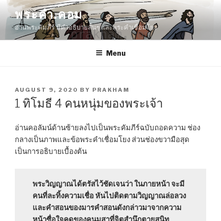
Skip
พระคำ.คอม
to
อ่านพระคัมภีร์ มีคำอธิบายสั้นๆ และพระคำเชื่อมโยง
content
Menu
POSTED
AUGUST 9, 2020
BY
PRAKHAM
ON
1 ทิโมธี 4 คนหนุ่มของพระเจ้า
อ่านคอลัมน์ด้านซ้ายลงไปเป็นพระคัมภีร์ฉบับถอดความ ช่อง
กลางเป็นภาพและข้อพระคำเชื่อมโยง ส่วนช่องขวามือสุด
เป็นการอธิบายเบื้องต้น
พระวิญญาณได้ตรัสไว้ชัดเจนว่า ในภายหน้า จะมี
คนที่ละทิ้งความเชื่อ หันไปติดตามวิญญาณล่อลวง
และคำสอนของมารคำสอนดังกล่าวมาจากความ
หน้าซื่อใจคดของคนมุสาที่จิตสำนึกตายสนิท