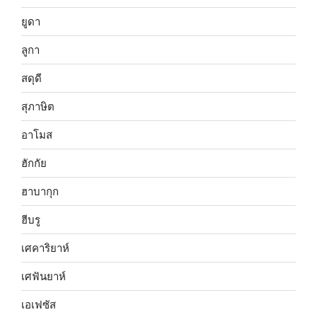
ยูดา
ลูกา
สดุดี
สุภาษิต
อาโมส
ฮักกัย
ฮาบากุก
ฮีบรู
เศคาริยาห์
เศฟันยาห์
เอเฟซัส