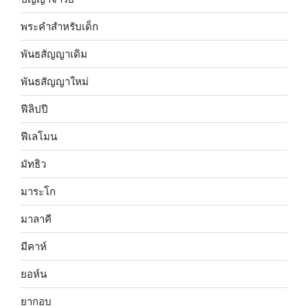
พระคำสำหรับเด็ก
พันธสัญญาเดิม
พันธสัญญาใหม่
ฟีลิปปี
ฟีเลโมน
มัทธิว
มาระโก
มาลาคี
มีคาห์
ยอห์น
ยากอบ