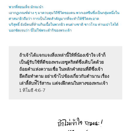
พวกที่สอนเท็จ มักจะนำ
เอากฎเกณฑ์ต่าง ๆ มาควบคุมวิถีชีวิตของคน พวกเอสซีนซึ่งเป็นกลุ่มหนึ่งใน
ศาสนายิวถือว่า การเป็นโสดสำคัญมากที่จะทำให้ชีวิตสะอาด
บริสุทธิ์ ยังมีคนที่ห้ามกินเนื้อในพวกยิว คนต่างชาติ ชาวโรม ท่านเปาโลได้
บอกชัดเจนว่า นี่ไม่ใช่พระดำริของพระเจ้า
ถ้าเจ้าได้แจกแจงสิ่งเหล่านี้ให้พี่น้องเข้าใจ เจ้าก็
เป็นผู้รับใช้ที่ดีของพระเยซูคริสต์ซึ่งเติบโตด้วย
ถ้อยคำแห่งความเชื่อ ในหลักคำสอนที่ดีซึ่งเจ้า
ยึดถือทำตาม อย่าเข้าไปข้องเกี่ยวกับตำนาน เรื่อง
เล่าลี้ลับท่ีไร้สาระ แต่จงฝึกตนในทางของพระเจ้า
1 ทิโมธี 4:6-7