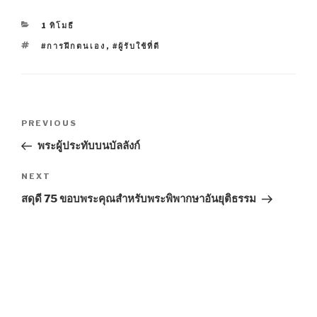
CATEGORIES
1 ทิโมธี
TAGS
#การฝึกตนเอง
,
#ผู้รับใช้ที่ดี
Post
Previous
PREVIOUS
navigation
Post
พระผู้ประทับบนบัลลังก์
Next
NEXT
Post
สดุดี 75 ขอบพระคุณสำหรับพระพิพากษาอันยุติธรรม