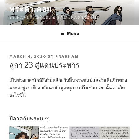
Skip
พระคำ.คอม
to
อ่านพระคัมภีร์ มีคำอธิบายสั้นๆ และพระคำเชื่อมโยง
content
Menu
POSTED
MARCH 4, 2020
BY
PRAKHAM
ON
ลูกา 23 สู่แดนประหาร
เป็นช่วงเวลาใกล้ถึงวันคล้ายวันสิ้นพระชนม์และวันคืนชีพของ
พระเยซู เราจึงมาย้อนกลับดูเหตุการณ์ในช่วงเวลานั้นว่า เกิด
อะไรขึ้น
ปีลาตกับพระเยซู