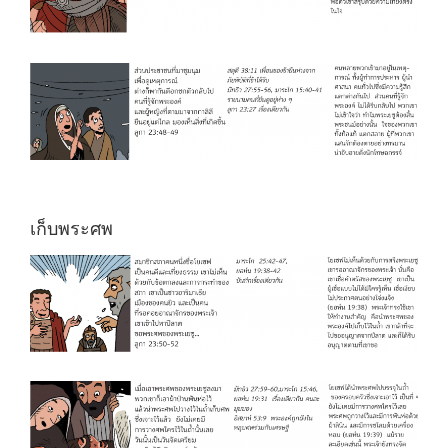
เก็บพระศพ