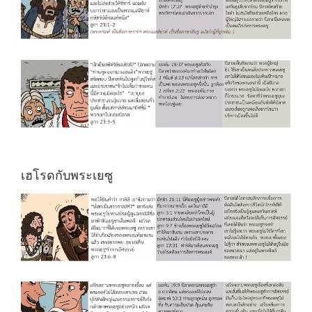
เฮโรดกับพระเยซู