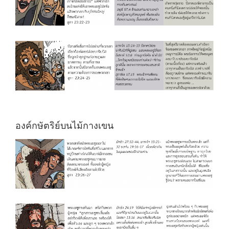
องค์กษัตริย์บนไม้กางเขน