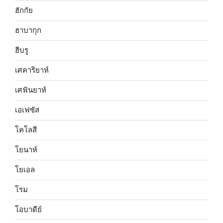
ฮักกัย
ฮาบากุก
ฮีบรู
เศคาริยาห์
เศฟันยาห์
เอเฟซัส
โคโลสี
โยนาห์
โยเอล
โรม
โอบาดีย์