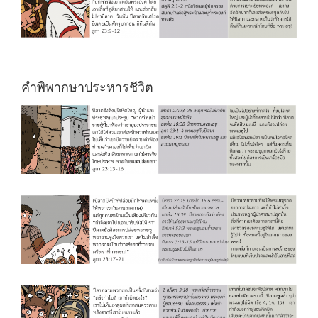
คำพิพากษาประหารชีวิต