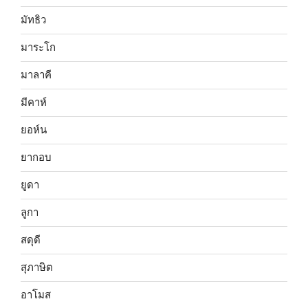
มัทธิว
มาระโก
มาลาคี
มีคาห์
ยอห์น
ยากอบ
ยูดา
ลูกา
สดุดี
สุภาษิต
อาโมส