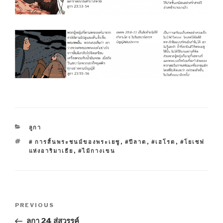
CATEGORIES
ลูกา
TAGS
# การสิ้นพระชนม์ของพระเยซู
,
#ปีลาต
,
#เฮโรด
,
#โยเซฟ
แห่งอาริมาเธีย
,
#ไม้กางเขน
Post
Previous
PREVIOUS
navigation
Post
ลูกา 24 สู่สวรรค์