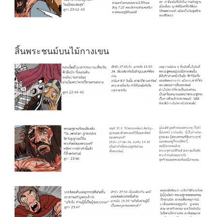
สิ้นพระชนม์บนไม้กางเขน