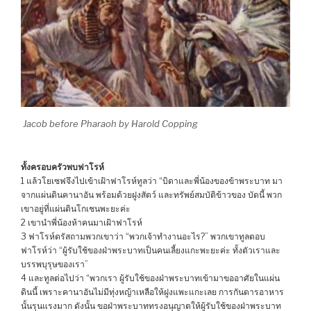
Jacob before Pharaoh by Harold Copping
ทั้งครอบครัวพบฟาโรห์
1 แล้วโยเซฟจึงไปเข้าเฝ้าฟาโรห์ทูลว่า “บิดาและพี่น้องของข้าพระบาท มา
จากแผ่นดินคานาอัน พร้อมด้วยฝูงสัตว์ และทรัพย์สมบัติข้าวของ บัดนี้ พวก
เขาอยู่ที่แผ่นดินโกเชนพะยะค่ะ
2 เขานำพี่น้องห้าคนมาเฝ้าฟาโรห์
3 ฟาโรห์ตรัสถามพวกเขาว่า “พวกเจ้าทำงานอะไร?” พวกเขาทูลตอบ
ฟาโรห์ว่า “ผู้รับใช้ของฝ่าพระบาทเป็นคนเลี้ยงแกะพะยะค่ะ ทั้งตัวเราและ
บรรพบุรุษของเรา”
4 และทูลต่อไปว่า “พวกเรา ผู้รับใช้ของฝ่าพระบาทเข้ามาขออาศัยในแผ่น
ดินนี้ เพราะคานาอันไม่มีทุ่งหญ้าเหลือให้ฝูงแพะแกะเลย การกันดารอาหาร
นั้นรุนแรงมาก ดังนั้น ขอฝ่าพระบาททรงอนุญาตให้ผู้รับใช้ของฝ่าพระบาท