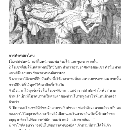
การทำศพยาโคบ
1โยเซฟซบหน้าลงที่ใบหน้าของพ่อ ร้องไห้ และจูบเขาจากนั้น
2 โยเซฟก็สั่งให้เหล่าแพทย์ใต้บัญชา ทำการอาบยาศพพ่อของเขา ดังนั้น พวก
แพทย์จึงอาบยา รักษาศพของอิสราเอล
3 พวกเขาใช้เวลาสี่สิบวันเต็ม ซึ่งใช้เวลาตามขั้นตอนของการอาบศพ จากนั้น
ชาวอียิปต์ก็ไว้ทุกข์ให้เขาอีกเจ็ดสิบวัน
4 เมื่อเวลาไว้ทุกข์เสร็จสิ้น โยเซฟจึงกล่าวแก่ข้าราชสำนักฟาโรห์ว่า”หาก
ข้าพเจ้าเป็นที่โปรดปรานในสายตาของท่านโปรดทูลฟาโรห์แทนข้าพเจ้า
ด้วยว่า
5 ‘บิดาของโยเซฟให้ข้าพเจ้าสาบานกับท่านว่า พ่อกำลังจะตายแล้วจงเก็บศพ
ของเราไว้ในสุสานที่เราเตรียมไว้เพื่อตนเองในคานาอัน บัดนี้ ข้าพเจ้าขอ
อนุญาตที่จะไปจัดการศพบิดาของข้าพเจ้า แล้วจะกลับมา'”
6 ฟาโรห์ตอบว่า “จงขึ้นไปจัดการศพของบิดาเจ้าตามที่ท่านได้ให้เจ้า