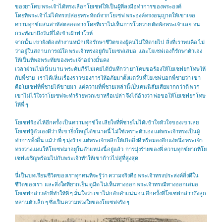
ของยาโคบ พระเจ้าได้ทรงเลือกโยเซฟให้เป็นผู้ที่ลงมือทำการของพระองค์
โดยที่พระเจ้าไม่ได้ทรงปล่อยพระหัตถ์จากโยเซฟ พระองค์ทรงอนุญาตให้เขาเจอ
ความทุกข์แสนสาหัสตลอดทาง โดยที่เราไม่เห็นการโวยวาย ตัดพ้อพระเจ้าเลย จน
กระทั่งมาถึงวันที่ได้เข้าเฝ้าฟาโรห์
จากนั้น เขายังต้องทำงานหนักเพื่อรักษาชีวิตของผู้คนไม่ให้ตายไป สิ่งที่เราพบคือ ไม่
ว่าอยู่ในสถานการณ์ใด พระเจ้าทรงอยู่กับโยเซฟเสมอ และโยเซฟเองก็รักษาตัวเอง
ให้เป็นที่พอพระทัยของพระเจ้าอย่างมั่นคง
เวลาผ่านไปเนิ่นนาน พระคัมภีร์ไม่เคยได้บันทึกว่า ยาโคบขอร้องให้โยเซฟยกโทษให้
กับพี่ชาย เราได้เห็นเรื่องราวของการให้อภัยมาตั้งแต่วันที่โยเซฟบอกพี่ชายว่า เขา
คือโยเซฟที่พี่ชายได้ขายมา แต่ความที่พี่ชายเหล่านี้เป็นคนนิสัยเสียมากกว่าดี พวก
เขาไม่ไว้ใจว่าโยเซฟจะทำร้ายพวกเขาหรือเปล่า จึงได้อ้างว่า พ่อขอให้โยเซฟยกโทษ
ให้พี่ ๆ
โยเซฟร้องไห้อีกครั้ง เป็นความทุกข์ใจ เสียใจที่พี่ชายไม่ได้เข้าใจหัวใจของเขาเลย
โยเซฟรู้ตัวเองดีว่า ที่เขายิ่งใหญ่ได้ขนาดนี้ ไม่ใช่เพราะตัวเอง แต่พระเจ้าทรงเป็นผู้
ทำการทั้งสิ้น แม้ว่าพี่ ๆ มุ่งร้าย แต่พระเจ้าพลิกให้เกิดสิ่งดี หรือมองอีกแง่หนึ่ง พระเจ้า
ทรงวางแผนให้โยเซฟมาอยู่ในตำแหน่งนี้อยู่แล้ว การมุ่งร้ายของพี่ ความทุกข์ยากที่โย
เซฟเผชิญพร้อมไปกับพระเจ้าทำให้เขาก้าวไปสู่ที่สูงสุด
นี่เป็นบทเรียนชีวิตของเราทุกคนที่จะรู้ว่า ความจริงคือ พระเจ้าทรงประสงค์สิ่งดีใน
ชีวิตของเรา และสิ่งใดที่ยากเย็น ดูมืด ไม่เห็นทางออก พระเจ้าทรงมีทางออกเสมอ
โยเซฟกล่าวคำที่ทำให้พี่ ๆ มั่นใจว่า เขาไม่กลับคำแน่นอน อีกครั้งที่โยเซฟกล่าวถึงลูก
หลานตัวเล็ก ๆ ซึ่งเป็นความห่วงใยของโยเซฟจริง ๆ