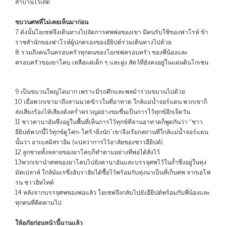
สาบานไว้เถิด”
ขบวนศพที่ไม่เคยเห็นมาก่อน
7 ดังนั้นโยเซฟจึงเดินทางไปจัดการศพพ่อของเขา มีคนรับใช้ของฟาโรห์ ข้า
ราชสำนักของฟาโรห์ผู้ปกครองของอียิปต์ร่วมเดินทางไปด้วย
8 รวมถึงคนในครอบครัวทุกคนของโยเซฟครอบครัว ของพี่น้องและ
ครอบครัวของยาโคบ เหลือแต่เด็ก ๆ และฝูง สัตว์ที่ยังคงอยู่ในแผ่นดินโกเชน
9 เป็นขบวนใหญ่โตมาก เพราะมีรถศึกและพลม้าร่วมขบวนไปด้วย
10 เมื่อพวกเขามาถึงลานนวดข้าวในที่อาทาด ใกล้แม่น้ำจอร์แดน พวกเขาก็
ส่งเสียงร้องไห้เสียงดังคร่ำครวญอย่างขมขื่นเป็นการไว้ทุกข์อีกเจ็ดวัน
11 ชาวคานาอันซึ่งอยู่ในพื้นที่เห็นการไว้ทุกข์ที่ลานอาทาดก็พูดกันว่า “ชาว
อียิปต์พวกนี้ไว้ทุกข์ดูโศก-โศร้ายิ่งนัก”เขาจึงเรียกสถานที่ใกล้แม่น้ำจอร์แดน
นั้นว่า อาเบลมิสราอิม (แปลว่าการไว้อาลัยของชาวอียิปต์)
12 ลูกชายทั้งหลายของยาโคบก็ทำตามอย่างที่พ่อได้สั่งไว้
13พวกเขานำศพของยาโคบไปยังคานาอันและบรรจุศพไว้ในถ้ำซึ่งอยู่ในทุ่ง
มัคเปลาห์ ใกล้มัมเรซึ่งอับราฮัมได้ซื้อไว้พร้อมกับทุ่งนาเป็นที่เก็บศพ จากเอโฟ
รน ชาวฮิทไทต์
14 หลังจากบรรจุศพของพ่อแล้ว โยเซฟจึงกลับไปยังอียิปต์พร้อมกับพี่น้องและ
ทุกคนที่ติดตามไป
ให้อภัยก่อนหน้านี้นานแล้ว