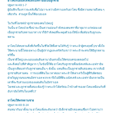
ยาโคบรับมนัสเสห์และเอฟราอิมเป็นลูกชาย
ปฐมกาล 48:1-7
ผู้บันทึกเรื่องราวจะสลับชื่อไปมา ระหว่างอิสราเอลกับยาโคบ ซึ่งมีความหมายถึงคน ๆ
เดียวกัน ส่วนลูส นั้นก็คือเบธเอล
ในวันที่โยเซฟนำลูกชายสองคนไปพบปู่
วันนั้น ยาโคบป่วย ซึ่งน่าจะเป็นความอ่อนกำลังของคนชราที่อายุมาก แก่หง่อม แต่
เมื่อลูกชายกับหลานมาหา เขาก็มีกำลังพอที่จะพยุงตัวเองให้นั่ง เพื่อต้อนรับลูกและ
หลาน
ยาโคบได้ทบทวนสิ่งที่เกิดขึ้นในชีวิตให้ทั้งสามได้รับรู้ ว่า พระเจ้าผู้ทรงฤทธิ์ (เขาตั้งใจ
ใช้พระนามนี้โดยเฉพาะ) เป็นผู้ปรากฏและตรัสกับเขาว่า พระเจ้าจะทรงให้มีลูกหลาน
ทวีขึ้น
เป็นชาติใหญ่ และมอบแผ่นดินคานาอันตรงนั้นให้ครอบครองตลอดไป
และสิ่งต่อไปที่สำคัญมาก ๆ ในข้อนี้ก็คือ ยาโคบรับลูกชายทั้งมนัสเสห์และเอฟราอิม
เป็นลูกเทียบเท่ากับลูกชายคนอื่น ๆ ดังนั้น แทนที่จะเป็นลูกชายสิบสองคน เขากลับมี
ลูกชายสิบสามคน การแบ่งที่ดินในเวลาต่อมา พระเจ้าให้เผ่าเลวีเป็นผู้ที่รับผิดชอบ
ฝ่ายวิญญาณของชนอิสราเอล พวกเขาจึงไม่มีที่ดิน มนัสเสห์ และเอฟราอิมกลายเป็น
เผ่าที่จะรับส่วนแบ่งของแผ่นดินในอิสราเอล
โยเซฟ และลูกชายทั้งสอง ต้องรู้ว่า พระเจ้าได้ตรัสอะไรบ้างคำของยาโคบเหมือนกับที่
อับราฮัมได้รับในบทที่ 17
ยาโคบให้พรหลานชาย
ปฐมกาล 48:8-14
สนทนากันมาตั้งนาน ยาโคบเพิ่งจะสังเกตว่า มีเด็กชายอีกสองคน(ซึ่งเราไม่ทราบว่า