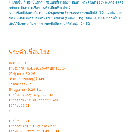
ไม่เกิดขึ้น ก็เชื่อ เป็นความเชื่อแบบที่เราต้องมีเช่นกัน พระสัญญาของพระเจ้าจะเสด็จ
กลับมา เป็นความเชื่อของคริสเตียนที่จะต้องมี
หลายร้อยปีต่อมา เมื่อโมเสสนำลูกหลานอิสราเอลออกจากอียิปต์ ก็ได้นำศพที่อาบยา
ของโยเซฟไปพร้อมกับประชาชนนับล้าน (อพยพ 13:19) โดยที่โยชูวาได้นำร่างนั้นไป
เก็บไว้ที่เชเคมเมื่อพวกเขาชนะยึดดินแดนได้ (โยชูวา 24:32)
พระคำเชื่อมโยง
ปฐมกาล 50
1* ปฐมกาล 46:4, 29; 2 พงศ์กษัตริย์ 13:14
2* ปฐมกาล 50:26
3* เฉลยธรรมบัญญัติ 34:8
4* เอสเธอร์ 4:2
5* ปฐมกาล 49:29-31;
10* กิจการ 8:2; 1 ซามูเอล 31:13
13* กิจการ 7:16; ปฐมกาล 23:16-20
15* โยบ 15:21
x
15* โยบ 15:21
17* สุภาษิต 28:13; ปฐมกาล 49:25
18* ปฐมกาล 37:7-10; 41:43; 44:14