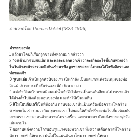
ภาพวาดโดย Thomas Dalziel (1823–1906)
คำพรของพ่อ
1 แล้วยาโคบก็เรียกลูกชายทั้งหลายมา กล่าวว่า
2 “
จงเข้ามารวมกันเถิด และพ่อจะบอกพวกเจ้าว่าจะเกิดอะไรขึ้นกับพวกเจ้า
ในวันข้างหน้าจงรวมตัวกันเข้ามาฟัง ลูกชายของยาโคบจงใส่ใจฟังอิสราเอล
พ่อของเจ้า
3
รูเบนเอ๋ย
เจ้าเป็นลูกหัวปีของเรา เป็นกำลัง เป็นผลแรกแห่งวัยหนุ่มของพ่อ
ถึงแม้ เจ้าจะกระตือรือร้นและมีกำลังมากกว่า
4 แต่เจ้าก็ไหลไปมาเหมือนแม่น้ำเจ้าจึงไม่อาจเป็นคนต้นอีกต่อไป เพราะเจ้า
ได้ล่วงล้ำไปยังเตียงนอนของพ่อ และทำให้เป็นมลทิน
5
สิโมโอนกับเลวี
เป็นพี่น้องกัน ดาบของเขานั้นเป็นเครื่องมือความโหดร้าย
6 พ่อจะไม่เข้าร่วมวงกับกลุ่มของเขา ไม่ยอมให้ศักดิ์ศรีของพ่อไปเกี่ยวข้องกับ
เขาเพราะเขาฆ่าคนด้วยความโกรธเกรี้ยว และพวกเขา ตัดแข้งขาของฝูงวัว
เล่นตามใจ
7 ขอสาปแช่งความโกรธอันรุนแรงของพวกเขา ทั้งความเดือดดาลที่โหดร้าย
นัก เราจะทำให้เขาปะปนไปในแผ่นดินยาโคบ เราจะทำให้เขา