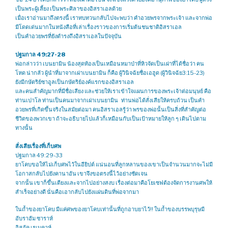
เป็นพระผู้เลี้ยง เป็นพระศิลาของอิสราเอลด้วย
เมื่อเราอ่านมาถึงตรงนี้ เราทบทวนกลับไปจะพบว่า คำอวยพรจากพระเจ้า และจากพ่อ
มีโดดเด่นมากในหนังสือที่เล่าเรื่องราวของการเริ่มต้นชนชาติอิสราเอล
เป็นคำอวยพรที่ยังดำรงถึงอิสราเอลในปัจจุบัน
ปฐมกาล 49:27-28
พ่อกล่าวว่า เบนยามิน น้องสุดท้องเป็นเหมือนหมาป่าที่หิวจัดเป็นเผ่าที่ได้ชื่อว่า คน
โหด น่ากลัว ผู้นำที่มาจากเผ่าเบนยามิน ก็คือ ผู้วินิจฉัยชื่อเอฮูด (ผู้วินิจฉัย3:15-23)
ยังมีกษัตริย์ซาอูลเป็นกษัตริย์องค์แรกของอิสราเอล
และคนสำคัญมากที่มีชื่อเสียง และช่วยให้เราเข้าใจแผนการของพระเจ้าต่อมนุษย์ คือ
ท่านเปาโล ท่านเป็นคนมาจากเผ่าเบนยามิน ท่านพ่อได้สั่งเสียให้ครบถ้วน เป็นคำ
อวยพรที่เกิดขึ้นจริงในสมัยต่อมา คนอิสราเอลรู้ว่า พรของพ่อนั้นเป็นสิ่งที่สำคัญต่อ
ชีวิตของพวกเขา ถ้าจะอธิบายไปแล้วก็เหมือนกับเป็นเป้าหมายให้ลูก ๆ เดินไปตาม
ทางนั้น
สั่งเสียเรื่องที่เก็บศพ
ปฐมกาล 49:29-33
ยาโคบขอให้ไม่เก็บศพไว้ในอียิปต์ แน่นอนที่ลูกหลานของเขาเป็นจำนวนมากจะไม่มี
โอกาสกลับไปยังคานาอัน เขาจึงขอตรงนี้ไว้อย่างชัดเจน
จากนั้น เขาก็ขึ้นเตียงและจากไปอย่างสงบ เรื่องต่อมาคือโยเซฟต้องจัดการงานศพให้
สำเร็จอย่างดี นั่นคือเอากลับไปยังแผ่นดินที่พ่อจากมา
ในถ้ำของยาโคบ มีแค่ศพของยาโคบเท่านั้นที่ถูกอาบยาไว้!!​​ ในถ้ำของบรรพบุรุษมี
อับราฮัม ซาราห์
อิสอัค เรเบคาห์