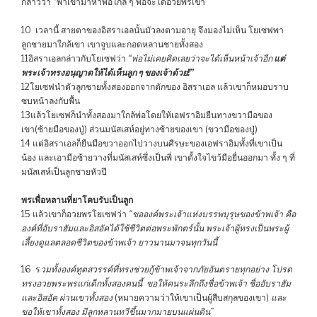
กล่าวว่า “พาเขามาหาพ่อใกล้ ๆ พ่อจะได้อวยพรเขา”
10 เวลานี้ สายตาของอิสราเอลนั้นมัวลงตามอายุ จึงมองไม่เห็น โยเซฟพา
ลูกชายมาใกล้เขา เขาจูบและกอดหลานชายทั้งสอง
11อิสราเอลกล่าวกับโยเซฟว่า
“พ่อไม่เคยคิดเลยว่าจะได้เห็นหน้าเจ้าอีก
แต่
พระเจ้าทรงอนุญาตให้ได้เห็นลูก ๆ ของเจ้าด้วย!”
12โยเซฟนำตัวลูกชายทั้งสองออกจากตักของ อิสราเอล แล้วเขาก็หมอบราบ
ซบหน้าลงกับพื้น
13แล้วโยเซฟก็นำทั้งสองมาใกล้พ่อโดยให้เอฟราอิมยืนทางขวามือของ
เขา(ซ้ายมือของปู่) ส่วนมนัสเสห์อยู่ทางซ้ายของเขา (ขวามือของปู่)
14 แต่อิสราเอลก็ยืนมือขวาออกไปวางบนศีรษะของเอฟราอิมทั้งที่เขาเป็น
น้อง และเอามือซ้ายวางที่มนัสเสห์ซึ่งเป็นพี่ เขาตั้งใจไขว้มือยื่นออกมา ทั้ง ๆ ที่
มนัสเสห์เป็นลูกชายหัวปี
พรเพื่อหลานที่ยาโคบรับเป็นลูก
15 แล้วเขาก็อวยพรโยเซฟว่า
“ขอองค์พระเจ้าแห่งบรรพบุรุษของข้าพเจ้า คือ
องค์ที่อับราฮัมและอิสอัคได้ใช้ชีวิตต่อพระพักตร์นั้น พระเจ้าผู้ทรงเป็นพระผู้
เลี้ยงดูแลตลอดชีวิตของข้าพเจ้า ยาวนานมาจนทุกวันนี้
16 ร
วมทั้งองค์ทูตสวรรค์ที่ทรงช่วยกู้ข้าพเจ้าจากภัยอันตรายทุกอย่าง โปรด
ทรงอวยพระพรแก่เด็กทั้งสองคนนี้ ขอให้คนระลึกถึงชื่อข้าพเจ้า ชื่ออับราฮัม
และอิสอัค ผ่านเขาทั้งสอง
(หมายความว่าให้เขาเป็นผู้สืบสกุลของเขา)
และ
ขอให้เขาทั้งสอง มีลูกหลานทวีขึ้นมากมายบนแผ่นดิน”