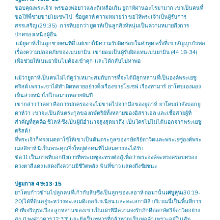
ขอบคุณพระเจ้า! พรของพ่อยาวและดีเหลือเกิน ยูดาห์ผ่านอะไรมามาก เขาเป็นคนที่
ขอให้พี่ชายขายโยเซฟไป ชื่อยูดาห์ ความหมายว่า ขอให้พระเจ้าเป็นผู้รับการ
สรรเสริญ (29:35) การที่บอกว่า ยูดาห์เป็นลูกสิงห์หนุ่มเป็นความหมายถึงการ
ปกครองเหนือผู้อื่น
แม้ยูดาห์เป็นลูกชายคนที่สี่ แต่เขาก็มีความรับผิดชอบในคำพูด ครั้งที่เขาสัญญากับพ่อ
เรื่องความปลอดภัยของเบนยามิน เขายอมเป็นผู้รับผิดแทนเบนยามิน (44:18-34)
เพื่อช่วยให้เบนยามินไม่ต้องเข้าคุก และได้กลับไปหาพ่อ
แม้ว่ายูดาห์เป็นคนไม่ได้ดูว่าเหมาะสมกับการที่จะได้มีลูกหลานที่เป็นองค์พระเยซู
คริสต์ เพราะเขาได้ทำ ผิดหลายอย่างทั้งเรื่องขายโยเซฟ เรื่องทามาร์ ยาโคบเองมอง
เห็นล่วงหน้าไปไกลมากหลายพันปี
เขากล่าวว่าคทา คือการปกครอง จะไม่ขาดไปจากมือของยูดาห์ ยาโคบกำลังบอกยู
ดาห์ว่า เขาจะเป็นต้นตระกูลของกษัตริย์ทั้งหลายของอิสราเอล และเชื้อสายผู้ที่
สำคัญที่สุดคือ ชิโลห์ ซึ่งเป็นผู้มีอำนาจสูงสุดมาถึง เป็นใครไปไม่ได้นอกจากพระเยซู
คริสต์ !
ที่พระเจ้าก็ทรงเมตตาใช้ให้เขาเป็นต้นตระกูลของกษัตริย์ดาวิดและพระเยซูองค์พระ
เมสสิยาห์ นี่เป็นพระคุณยิ่งใหญ่ต่อคนที่ไม่สมควรจะได้รับ
ข้อ 11 เป็นภาพที่บอกถึงการที่พระเยซูจะทรงต่อสู้เพื่อว่าพระองค์จะทรงครอบครอง
ดวงตาสีแดง แสดงถึงความมีชีวิตพลัง ฟันที่ขาว แสดงถึงชัยชนะ
ปฐมกาล 49:13-15
ยาโคบก้าวข้ามไปลูกคนที่เก้ากับสิบซึ่งเป็นลูกของเลอาห์ ต่อมานั้น
เศบูลุน
(30:19-
20)ได้ที่ดินอยู่ระหว่างทะเลเมดิเตอร์เรเนียน และทะเลกาลิลี บริเวณนี้เป็นพื้นที่การ
ค้าที่เจริญรุ่งเรือง ลูกหลานของเขาเป็นเผ่าที่มีความจงรักภักดีต่อกษัตริย์ดาวิดอย่าง
สูง (1 พงศาวดาร 12:33) และยังเป็นทหารที่กล้าหาญเป็นพ่อค้า เพราะอยู่ในเส้น