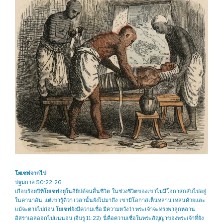
โยเซฟจากไป
ปฐมกาล 50:22-26
เกือบร้อยปีที่โยเซฟอยู่ในอียิปต์จนสิ้นชีวิต ในช่วงชีวิตของเขาไม่มีโอกาสกลับไปอยู่
ในคานาอัน แต่เขารู้ดีว่า เวลานั้นยังไม่มาถึง เขามีโอกาสเห็นหลาน เหลนด้วยและ
แม้จะตายไปก่อน โยเซฟยังมีความเชื่อ มีความหวังว่า พระเจ้าจะทรงพาลูกหลาน
อิสราเอลออกไปแน่นอน (ฮีบรู 11:22) นี่คือความเชื่อในพระสัญญาของพระเจ้าที่ยัง