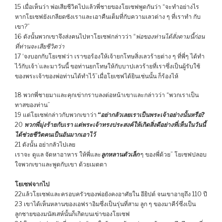
15 เมื่อเห็นว่า พ่อเสียชีวิตไปแล้วพี่ชายของโยเซฟพูดกันว่า “จะทำอย่างไร
หากโยเซฟยังเกลียดซังเราและเอาคืนเต็มที่กับความเลวต่าง ๆ ที่เราทำ กับ
เขา?”
16 ดังนั้นพวกเขาจึงส่งคนไปหาโยเซฟกล่าวว่า “
พ่อของท่านได้สั่งตามนี้ก่อน
ที่ท่านจะเสียชีวิตว่า
17 ‘จงบอกกับโยเซฟว่า เราขอร้องให้เจ้ายกโทษสิ่งเลวร้ายต่าง ๆ ที่พี่ๆ ได้ทำ
ไว้กับเจ้า’และมาวันนี้ ขอท่านยกโทษให้กับบาปเลวร้ายที่เราซึ่งเป็นผู้รับใช้
ของพระเจ้าของพ่อท่านได้ทำไว้”เมื่อโยเซฟได้ยินเช่นนั้น ก็ร้องไห้
18 พวกพี่ชายมาและคุกเข่ากราบลงต่อหน้าเขาและกล่าวว่า “พวกเราเป็น
ทาสของท่าน”
19 แต่โยเซฟกล่าวกับพวกเขาว่า
“อย่ากลัวเลยเราเป็นพระเจ้าอย่างนั้นหรือ?
20
พวกพี่มุ่งร้ายกับเรา แต่พระเจ้าทรงประสงค์ให้เกิดสิ่งดีอย่างที่เห็นในวันนี้
ได้ช่วยชีวิตคนเป็นอันมากเอาไว้
21 ดังนั้น อย่ากลัวไปเลย
เราจะ ดูแล จัดหาอาหาร ให้พี่และ
ลูกหลานตัวเล็ก
ๆ ของพี่ด้วย” โยเซฟปลอบ
ใจพวกเขาและพูดกับเขา ด้วยเมตตา
โยเซฟจากไป
22แล้วโยเซฟและครอบครัวของพ่อยังคงอาศัยใน อียิปต์ จนเขาอายุถึง 110 ปี
23 เขาได้เห็นหลานของเอฟราอิมซึ่งเป็นรุ่นที่สาม ลูก ๆ ของมาคีร์ซึ่งเป็น
ลูกชายของมนัสเสห์นั้นก็เกิดบนเข่าของโยเซฟ