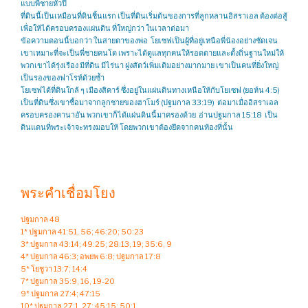
แบบพี่ชายหัวปี
ที่ดินนี้เป็นเหมือนที่ดินชิ้นแรก เป็นที่ดินเริ่มต้นของการที่ลูกหลานอิสราเอล ต้องต่อสู้
เพื่อให้ได้ครอบครองแผ่นดิน ที่ใหญ่กว่า ในเวลาต่อมา
ข้อความตอนนี้บอกว่า ในสายตาของพ่อ โยเซฟเป็นผู้ที่อยู่เหนือพี่น้องอย่างชัดเจน
เขาเหมาะที่จะเป็นพี่ชายคนโต เพราะได้ดูแลทุกคนให้รอดตายและตั้งถิ่นฐานใหม่ให้
พวกเขาได้รุ่งเรือง มีที่ดิน มีไร่นา ฝูงสัตว์เพิ่มเติมอย่างมากมาย เขาเป็นคนที่ยิ่งใหญ่
เป็นรองของฟาโรห์ด้วยซ้ำ
โยเซฟได้ที่ดินใกล้ ๆ เมืองสิคาร์ ซึ่งอยู่ในแผ่นดินทางเหนือให้กับโยเซฟ (ยอห์น 4:5)
เป็นที่ดินซึ่งเขาซื้อมาจากลูกชายของฮาโมร์ (ปฐมกาล 33:19) ต่อมาเมื่ออิสราเอล
ครอบครองคานาอัน พวกเขาก็ได้แผ่นดินนี้มาครองด้วย อ่านปฐมกาล 15:18 เป็น
ดินแดนที่พระเจ้าจะทรงมอบให้ โดยพวกเขาต้องยึดจากคนท้องที่นั้น
พระคำเชื่อมโยง
ปฐมกาล 48
1* ปฐมกาล 41:51, 56; 46:20; 50:23
3* ปฐมกาล 43:14; 49:25; 28:13, 19; 35:6, 9
4* ปฐมกาล 46:3; อพยพ 6:8; ปฐมกาล 17:8
5* โยชูวา 13:7; 14:4
7* ปฐมกาล 35:9, 16, 19-20
9* ปฐมกาล 27:4; 47:15
10* ปฐมกาล 27:1, 27; 45:15; 50:1