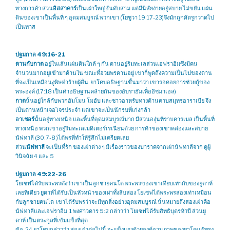
ทางการค้า ส่วน
อิสสาคาร์
เป็นเผ่าใหญ่อันดับสาม แต่มีนิสัยง่ายอยู่สบาย ไม่ขยัน แผ่น
ดินของเขาเป็นพื้นที่ ๆ อุดมสมบูรณ์ พวกเขา (โยชูวา 19:17-23)จึงมักถูกศัตรูกวาดไป
เป็นทาส
ปฐมกาล 49:16-21
ดานกับกาด
อยู่ในเส้นแผ่นดินใกล้ ๆ กัน ดานอยู่ริมทะเลส่วนเอฟราอิมซึ่งมีคน
จำนวนมากอยู่เข้ามาด้านใน ขณะที่อวยพรดานอยู่ เขาก็พูดถึงความเป็นไปของดาน
ที่จะเป็นเหมือนงูพิษทำร้ายผู้อื่น ยาโคบอธิษฐานขึ้นมาว่า เขารอคอยการช่วยกู้ของ
พระองค์ (17:18 เป็นคำอธิษฐานคล้ายกันของอับราฮัมเพื่ออิชมาเอล)
กาด
นั้นอยู่ใกล้กับพวกอัมโมน โมอับ และชาวอาหรับทางด้านคาบสมุทรอาราเบีย จึง
เป็นด่านหน้าเจอโจรประจำ แต่เขาจะเป็นนักรบที่เก่งกล้า
อาเชอร์
นั้นอยู่ทางเหนือ และพื้นที่อุดมสมบูรณ์มาก มีสวนองุ่นที่ราบคารเมล เป็นพื้นที่
ทางเหนือ พวกเขาอยู่ริมทะเลเมดิเตอร์เรเนียนด้วย การค้าของเขาคล่องและสบาย
นัฟทาลี (30:7-8 )ได้พรที่ทำให้รู้สึกไม่เครียดเลย
ส่วน
นัฟทาลี
จะเป็นที่รัก ของเผ่าต่าง ๆ มีเรื่องราวของบาราคจากเผ่านัฟทาลีจาก ดูผู้
วินิจฉัย 4 และ 5
ปฐมกาล 49:22-26
โยเซฟได้รับพระพรดั่งว่าเขาเป็นลูกชายคนโต พระพรของเขาเทียบเท่ากับของยูดาห์
เลยทีเดียว ยูดาห์ได้รับเป็นหัวหน้าของเผ่าทั้งสิบสอง โยเซฟได้พระพรสองเท่าเหมือน
กับลูกชายคนโต เขาได้รับพรว่าจะมีทุกสิ่งอย่างอุดมสมบูรณ์ นั่นหมายถึงสองเผ่าคือ
นัฟทาลีและเอฟราอิม 1 พงศาวดาร 5:2 กล่าวว่า โยเซฟได้รับสิทธิบุตรหัวปี ส่วนยู
ดาห์ เป็นตระกูลที่เข้มแข็งที่สุด
ข้อ 24 ยาโคบกล่าวว่า สองเผ่าต่อไปนี้ จะแข็งแรงด้วยองค์อานุภาพของยาโคบ ผู้ทรง