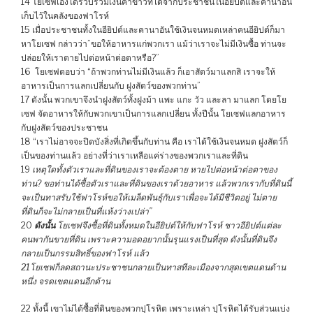
14 โยเซฟเองได้รวบรวมเงินค่าข้าวที่ได้จากประชาชนในอียิปต์และคานาอัน
เก็บไว้ในคลังของฟาโรห์
15 เมื่อประชาชนทั้งในอียิปต์และคานาอันใช้เงินจนหมดเหล่าคนอียิปต์ก็มา
หาโยเซฟ กล่าวว่า”ขอให้อาหารแก่พวกเรา แม้ว่าเราจะไม่มีเงินซื้อ ท่านจะ
ปล่อยให้เราตายไปต่อหน้าต่อตาหรือ?”
16 โยเซฟตอบว่า “ถ้าพวกท่านไม่มีเงินแล้ว ก็เอาสัตว์มาแลกสิ เราจะให้
อาหารเป็นการแลกเปลี่ยนกับ ฝูงสัตว์ของพวกท่าน”
17 ดังนั้น พวกเขาจึงนำฝูงสัตว์ทั้งฝูงม้า แพะ แกะ วัว และลา มาแลก โดยโย
เซฟ จัดอาหารให้กับพวกเขาเป็นการแลกเปลี่ยน ทั้งปีนั้น โยเซฟแลกอาหาร
กับฝูงสัตว์ของประชาชน
18 “เราไม่อาจจะปิดบังสิ่งที่เกิดขึ้นกับท่าน คือ เราได้ใช้เงินจนหมด ฝูงสัตว์ก็
เป็นของท่านแล้ว อย่างที่ว่าเราเหลือแค่ร่างของพวกเราและที่ดิน
19
เหตุใดทั้งตัวเราและที่ดินของเราจะต้องตาย หายไปต่อหน้าต่อตาของ
ท่าน? ขอท่านได้ซื้อตัวเราและที่ดินของเราด้วยอาหาร แล้วพวกเรากับที่ดินนี้
จะเป็นทาสรับใช้ฟาโรห์ขอให้เมล็ดพันธุ์กับเราเพื่อจะได้มีชีวิตอยู่ ไม่ตาย
ที่ดินก็จะไม่กลายเป็นที่แห้งว่างเปล่า”
20
ดังนั้น
โยเซฟจึงซื้อที่ดินทั้งหมดในอียิปต์ให้กับฟาโรห์ ชาวอียิปต์แต่ละ
คนพากันขายที่ดิน เพราะความอดอยากนั้นรุนแรงเป็นที่สุด ดังนั้นที่ดินจึง
กลายเป็นกรรมสิทธิ์ของฟาโรห์ แล้ว
21โยเซฟก็ลดสถานะประชาชนกลายเป็นทาสทีละเมืองจากสุดเขตแดนด้าน
หนึ่ง จรดเขตแดนอีกด้าน
22 ทั้งนี้ เขาไม่ได้ซื้อที่ดินของพวกปุโรหิต เพราะเหล่า ปุโรหิตได้รับส่วนแบ่ง