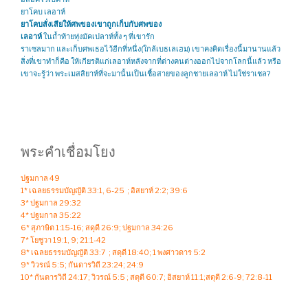
ยาโคบ เลอาห์
ยาโคบสั่งเสียให้ศพของเขาถูกเก็บกับศพของ
เลอาห์
ในถ้ำท้ายทุ่งมัคเปลาห์ทั้ง ๆ ที่เขารัก
ราเซลมาก และเก็บศพเธอไว้อีกที่หนึ่ง(ใกล้เบธเลเฮม) เขาคงคิดเรื่องนี้มานานแล้ว
สิ่งที่เขาทำก็คือ ให้เกียรติแก่เลอาห์หลังจากที่ต่างคนต่างออกไปจากโลกนี้แล้ว หรือ
เขาจะรู้ว่า พระเมสสิยาห์ที่จะมานั้นเป็นเชื้อสายของลูกชายเลอาห์ ไม่ใช่ราเชล?
พระคำเชื่อมโยง
ปฐมกาล 49
1* เฉลยธรรมบัญญัติ 33:1, 6-25 ; อิสยาห์ 2:2; 39:6
3* ปฐมกาล 29:32
4* ปฐมกาล 35:22
6* สุภาษิต 1:15-16; สดุดี 26:9; ปฐมกาล 34:26
7* โยชูวา 19:1, 9; 21:1-42
8* เฉลยธรรมบัญญัติ 33:7 ; สดุดี 18:40; 1 พงศาวดาร 5:2
9* วิวรณ์ 5:5; กันดารวิถี 23:24; 24:9
10* กันดารวิถี 24:17; วิวรณ์ 5:5 ; สดุดี 60:7; อิสยาห์ 11:1;สดุดี 2:6-9; 72:8-11