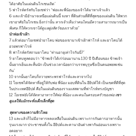
ได้อาศัยในแผ่นดินโกเชนเถิด”
5 ฟาโรห์ตรัสกับโยเซฟว่า “พ่อและพี่น้องของเจ้าได้มาหาเจ้าแล้ว
6 และเจ้ามีอำนาจเหนือแผ่นดินนี้ จงหา ที่ดินส่วนที่ดีที่สุดของแผ่นดิน ให้พวก
เขาอาศัยในโกเชน ยิ่งกว่านั้น
หากเจ้าเห็นว่าคนไหนมีความสามารถมากเป็น
พิเศษ ก็ให้พวกเขาได้ดูแลฝูงสัตว์ของเราด้วย”
นำพ่อเข้าเฝ้า
7 แล้วต่อมาโยเซฟนำยาโคบ พ่อของเขามาเข้าเฝ้าฟาโรห์ และยาโคบได้
อวยพรฟาโรห์
8 ฟาโรห์ตรัสถามยาโคบ “ท่านอายุเท่าไรกันนี่?”
9 ยาโคบทูลตอบว่า “ข้าพเจ้าได้เร่ร่อนมานาน 130 ปี ปีเดือนของ ข้าพเจ้า
นั้นยากเย็นและสั้นนัก เป็นช่วงเวลาน้อยกว่าบรรพบุรุษซึ่งเป็นคนอพยพเช่น
กัน”
10 จากนั้นยาโคบก็ถวายพระพรฟาโรห์และลาจากไป
11 โยเซฟได้จัดหาที่อยู่ให้กับพ่อ พี่น้อง มอบที่ดินใน อียิปต์ให้ เป็นเขตที่ดีที่สุด
ในประเทศอียิปต์ คือในแผ่นดินของราเมเสสตามที่ฟาโรห์ทรงบัญชา
12
โยเซฟยังได้จัดหาอาหารให้พ่อ พี่น้อง และคนในครอบครัวของพ่อ
เขา
ดูแลให้แม้กระทั่งเด็กเล็กที่สุด
สุดทางของความหิวโหย
13 และแล้วก็ไม่มีอาหารหลงเหลือในแผ่นดิน เพราะการกันดารอาหารนั้น
รุนแรงมาก ประชาชนทั้งใน อียิปต์และคานาอันต่างพากันอ่อนแรงเพราะ
อดอยาก