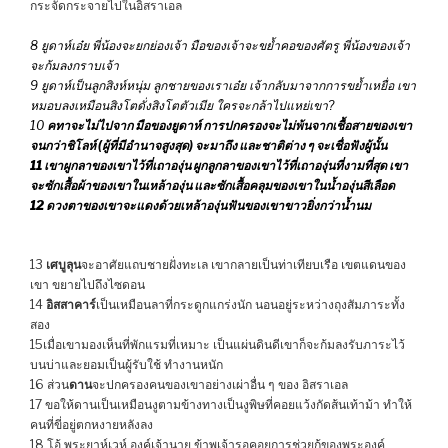
กระจัดกระจายไปในอิสราเอล
8 ยูดาห์เอ๋ย พี่น้องจะยกย่องเจ้า มือของเจ้าจะขย้ำคอของศัตรู พี่น้องของเจ้า
จะก้มลงกราบเจ้า
9 ยูดาห์เป็นลูกสิงห์หนุ่ม ลูกชายของเราเอ๋ย เจ้ากลับมาจากการขย้ำเหยื่อ เขา
หมอบลงเหมือนสิงโตดั่งสิงโตตัวเมีย ใครจะกล้าไปแหย่เขา?
10
คทาจะไม่ไปจาก มือของยูดาห์ การปกครองจะไม่พ้นจากเชื้อสายของเขา
จนกว่าชิโลห์ (ผู้ที่มีอำนาจสูงสุด) จะมาถึง และชาติต่าง ๆ จะเชื่อฟังผู้นั้น
11 เขาผูกลาของเขาไว้ที่เถาองุ่น ผูกลูกลาของเขาไว้ที่เถาองุ่นที่งามที่สุด เขา
จะซักเสื้อผ้าของเขาในเหล้าองุ่น และซักเสื้อคลุมของเขาในน้ำองุ่นสีเลือด
12 ดวงตาของเขาจะแดงด้วยเหล้าองุ่นฟันของเขาขาวยิ่งกว่าน้ำนม
13
เศบูลุน
จะอาศัยแถบชายฝั่งทะเล เขากลายเป็นท่าเทียบเรือ เขตแดนของ
เขา ขยายไปถึงไซดอน
14
อิสสาคาร์
เป็นเหมือนลาที่กระดูกแกร่งนัก นอนอยู่ระหว่างถุงสัมภาระทั้ง
สอง
15เมื่อเขามองเห็นที่พักแรมที่เหมาะ เป็นแผ่นดินดีเขาก็จะก้มลงรับภาระไว้
บนบ่าและยอมเป็นผู้รับใช้ ทำงานหนัก
16 ส่วน
ดาน
จะปกครองคนของเขาอย่างเผ่าอื่น ๆ ของ อิสราเอล
17 ขอให้ดานเป็นเหมือนงูตามข้างทางเป็นงูพิษที่คอยแว้งกัดส้นเท้าม้า ทำให้
คนที่ขี่อยู่ตกหงายหลังลง
18 โอ้ พระยาห์เวห์ องค์เจ้านาย ข้าพเจ้ารอคอยการช่วยกู้ของพระองค์