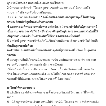
ลูกชายทั้งสองคือ มนัสเสห์และเอฟราอิมไปเยี่ยม
2 มีคนบอกยาโคบว่า “โยเซฟลูกชายของท่านมาหาแน่ะ” อิสราเอลจึง
รวบรวมกำลัง พยุงตัวนั่งบนเตียงนอน
3 ยาโคบกล่าวกับโยเซฟว่า
“องค์เอลชัดดายพระเจ้าผู้ทรงฤทธิ์ ได้ปรากฏ
พระองค์กับพ่อที่ลูสในแผ่นดินคานาอัน
4 และพระองค์ทรงอวยพรพ่อพระองค์ตรัสว่า
‘เราจะทำให้เจ้ามีลูกหลานทวี
ขึ้นมากมาย เราจะทำให้เจ้าเป็นชนชาติกลุ่มใหญ่และเราจะมอบแผ่นดินนี้ให้
กับลูกหลานของเจ้าเป็นกรรมสิทธิ์ ให้เขาครอบครองเป็นนิตย์’
5 มาบัดนี้ ลูกชายของเจ้าซึ่งเกิดในอียิปต์ก่อนที่พ่อจะเข้ามาหาเจ้าในอียิปต์
ก็
นับเป็นลูกของพ่อด้วย
เอฟราอิมและมนัสเสห์ เป็นของพ่อ เท่า ๆ กับที่รูเบนและสิโมโอนเป็นลูกชาย
ของพ่อ
6 ส่วนลูกคนอื่นที่เกิดมาหลังจากสองคนนั้น จะเป็นทายาทของเจ้า และพวก
เขาจะรับมรดกที่มาจากเอฟราอิมและมนัสเสห์
7ที่พ่อทำเช่นนี้เพราะ เมื่อเรามาจากปัดดานนั้น พ่อเสียใจมากที่ราเชลเสีย
ชีวิตในแผ่นดินคานาอันขณะที่เดินทางไปไม่ไกลจากเอฟราธาห์ พ่อฝังร่าง
ของแม่ไว้ที่นั่นระหว่างทางไปเอฟราธาห์” (เบธเลเฮม)
ยาโคบให้พรหลานชาย
8 แล้วอิสราเอลก็สังเกตเห็นลูกชายทั้งสองของโยเซฟ จึงถามว่า “นี่ใครกัน
เล่า?”
9 “นี่คือลูกชายที่พระเจ้าประทานให้กับเราที่นี่” โยเซฟตอบ แล้วอิสราเอลจึง