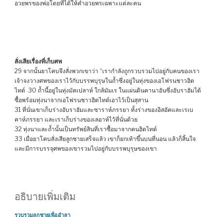
อวยพรของพ่อโดยที่ได้ให้คำอวยพรเฉพาะแต่ละคน
สั่งเสียเรื่องที่เก็บศพ
29 จากนั้นยาโคบจึงสั่งพวกเขาว่า “เรากำลังถูกรวบรวมไปอยู่กับคนของเรา
เจ้าจงวางศพของเราไว้กับบรรพบุรุษในถ้ำซึ่งอยู่ในทุ่งของเอโฟรนชาวฮิต
ไทต์ 30 ถ้ำนี้อยู่ในทุ่งมัคเปลาห์ ใกล้มัมเร ในแผ่นดินคานาอันซึ่งอับราฮัมได้
ซื้อพร้อมทุ่งนาจากเอโฟรนชาวฮิตไทต์เอาไว้เป็นสุสาน
31 ที่นั่นเขาเก็บร่างอับราฮัมและซาราห์ภรรยา ทั้งร่างของอิสอัคและเรเบ
คาห์ภรรยา และเราเก็บร่างของเลอาห์ไว้ที่นั่นด้วย
32 ทุ่งนาและถ้ำนั้นเป็นทรัพย์สินที่เราซื้อมาจากคนฮิตไทต์
33 เมื่อยาโคบสั่งเสียลูกชายเสร็จแล้ว เขาก็ยกเท้าขึ้นบนที่นอน แล้วก็สิ้นใจ
และมีการบรรจุศพของเขารวมไปอยู่กับบรรพบุรุษของเขา
อธิบายเพิ่มเติม
รวบรวมลูกชายเพื่ออำลา