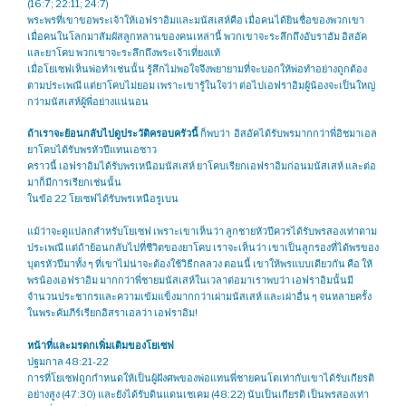
(16:7; 22:11; 24:7)
พระพรที่เขาขอพระเจ้าให้เอฟราอิมและมนัสเสห์คือ เมื่อคนได้ยินชื่อของพวกเขา
เมื่อคนในโลกมาสัมผัสลูกหลานของคนเหล่านี้ พวกเขาจะระลึกถึงอับราฮัม อิสอัค
และยาโคบ พวกเขาจะระลึกถึงพระเจ้าเที่ยงแท้
เมื่อโยเซฟเห็นพ่อทำเช่นนั้น รู้สึกไม่พอใจจึงพยายามที่จะบอกให้พ่อทำอย่างถูกต้อง
ตามประเพณี แต่ยาโคบไม่ยอม เพราะเขารู้ในใจว่า ต่อไปเอฟราอิมผู้น้องจะเป็นใหญ่
กว่ามนัสเสห์ผู้พี่อย่างแน่นอน
ถ้าเราจะย้อนกลับไปดูประวัติครอบครัวนี้
ก็พบว่า อิสอัคได้รับพรมากกว่าพี่อิชมาเอล
ยาโคบได้รับพรหัวปีแทนเอซาว
คราวนี้ เอฟราอิมได้รับพรเหนือมนัสเสห์ ยาโคบเรียกเอฟราอิมก่อนมนัสเสห์ และต่อ
มาก็มีการเรียกเช่นนั้น
ในข้อ 22 โยเซฟได้รับพรเหนือรูเบน
แม้ว่าจะดูแปลกสำหรับโยเซฟ เพราะเขาเห็นว่า ลูกชายหัวปีควรได้รับพรสองเท่าตาม
ประเพณี แต่ถ้าย้อนกลับไปที่ชีวิตของยาโคบ เราจะเห็นว่า เขาเป็นลูกรองที่ได้พรของ
บุตรหัวปีมาทั้ง ๆ ที่เขาไม่น่าจะต้องใช้วิธีกลลวง ตอนนี้ เขาให้พรแบบเดียวกัน คือ ให้
พรน้องเอฟราอิม มากกว่าพี่ชายมนัสเสห์ในเวลาต่อมาเราพบว่า เอฟราอิมนั้นมี
จำนวนประชากรและความเข้มแข็งมากกว่าเผ่ามนัสเสห์ และเผ่าอื่น ๆ จนหลายครั้ง
ในพระคัมภีร์เรียกอิสราเอลว่า เอฟราอิม!
หน้าที่และมรดกเพิ่มเติมของโยเซฟ
ปฐมกาล 48:21-22
การที่โยเซฟถูกกำหนดให้เป็นผู้ฝังศพของพ่อแทนพี่ชายคนโตเท่ากับเขาได้รับเกียรติ
อย่างสูง (47:30) และยังได้รับดินแดนเชเคม (48:22) นับเป็นเกียรติ เป็นพรสองเท่า