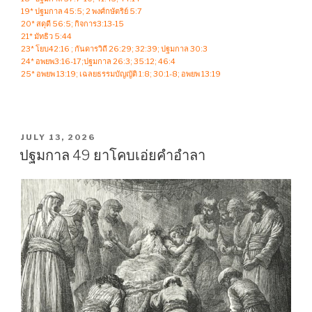
19* ปฐมกาล 45:5; 2 พงศ์กษัตริย์ 5:7
20* สดุดี 56:5; กิจการ3:13-15
21* มัทธิว 5:44
23* โยบ42:16 ; กันดารวิถี 26:29; 32:39; ปฐมกาล 30:3
24* อพยพ3:16-17;ปฐมกาล 26:3; 35:12; 46:4
25* อพยพ 13:19; เฉลยธรรมบัญญัติ 1:8; 30:1-8; อพยพ 13:19
POSTED
JULY 13, 2026
ON
ปฐมกาล 49 ยาโคบเอ่ยคำอำลา