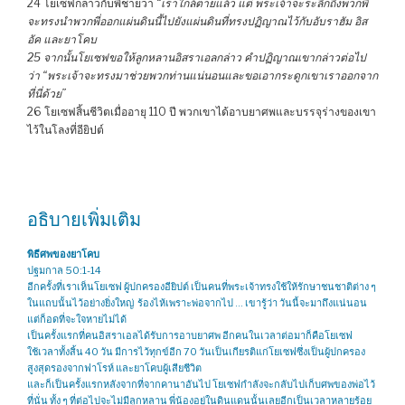
24 โยเซฟกล่าวกับพี่ชายว่า
“เราใกล้ตายแล้ว แต่ พระเจ้าจะระลึกถึงพวกพี่
จะทรงนำพวกพี่ออกแผ่นดินนี้ไปยังแผ่นดินที่ทรงปฏิญาณไว้กับอับราฮัม อิส
อัค และยาโคบ
25 จากนั้นโยเซฟขอให้ลูกหลานอิสราเอลกล่าว คำปฏิญาณเขากล่าวต่อไป
ว่า “พระเจ้าจะทรงมาช่วยพวกท่านแน่นอนและขอเอากระดูกเขาเราออกจาก
ที่นี่ด้วย”
26 โยเซฟสิ้นชีวิตเมื่ออายุ 110 ปี พวกเขาได้อาบยาศพและบรรจุร่างของเขา
ไว้ในโลงที่อียิปต์
อธิบายเพิ่มเติม
พิธีศพของยาโคบ
ปฐมกาล 50:1-14
อีกครั้งที่เราเห็นโยเซฟ ผู้ปกครองอียิปต์ เป็นคนที่พระเจ้าทรงใช้ให้รักษาชนชาติต่าง ๆ
ในแถบนั้นไว้อย่างยิ่งใหญ่ ร้องไห้เพราะพ่อจากไป … เขารู้ว่า วันนี้จะมาถึงแน่นอน
แต่ก็อดที่จะใจหายไม่ได้
เป็นครั้งแรกที่คนอิสราเอลได้รับการอาบยาศพ อีกคนในเวลาต่อมาก็คือโยเซฟ
ใช้เวลาทั้งสิ้น 40 วัน มีการไว้ทุกข์อีก 70 วันเป็นเกียรติแก่โยเซฟซึ่งเป็นผู้ปกครอง
สูงสุดรองจากฟาโรห์ และยาโคบผู้เสียชีวิต
และก็เป็นครั้งแรกหลังจากที่จากคานาอันไป โยเซฟกำลังจะกลับไปเก็บศพของพ่อไว้
ที่นั่น ทั้ง ๆ ที่ต่อไปจะไม่มีลูกหลาน พี่น้องอยู่ในดินแดนนั้นเลยอีกเป็นเวลาหลายร้อย