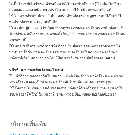
17เมื่อโยเซฟเห็นว่าพ่อได้วางมือขวาไว้บนเอฟราอิมเขารู้สึกไม่พอใจ จึงเอา
มือของพ่อออกจากศีรษะเอฟราอิม และวางไว้บนศีรษะของมนัสเสห์
18 โยเซฟกล่าวกับพ่อว่า “ไม่นะขอรับท่านพ่อ เพราะ ลูกชายคนนี้เป็นหัวปี
ขอท่านพ่อวางมือบนลูกหัวปีเถิด”
19 แต่พ่อปฏิเสธกล่าวว่า
“ลูกเอ๋ย พ่อรู้ว่า เขาจะกลายเป็นชนชาติหนึ่งและยิ่ง
ใหญ่ด้วย แต่น้องชายของเขาจะยิ่งใหญ่กว่า ลูกหลานของเขาจะกลายเป็นชน
หลายชาติ”
20 แล้วเขาจึงอวยพรทั้งสองเพิ่มอีกว่า “ชนอิสราเอลจะกล่าวคำอวยพรใน
นามของเจ้าว่า
ขอพระเจ้าทรงโปรดปรานเจ้าเหมือนอย่างเอฟราอิมและ
มนัสเสห์เถิด”
แสดงว่า ยาโคบให้เอฟราอิมรับการเอ่ยชื่อก่อนมนัสเสห์
หน้าที่และมรดกเพิ่มเติมของโยเซฟ
21 แล้วอิสราเอลกล่าวกับโยเซฟว่า “
เจ้าก็เห็นแล้วว่า พ่อใกล้จะตายแล้ว แต่
พระเจ้าจะทรงอยู่กับเจ้าและนำเจ้ากลับไปยังดินแดนข
องบรรพบุรุษ
22 ยิ่งกว่านั้น
พ่อจะมอบดินแดนเซเคม ซึ่งพ่อได้มาด้วยดาบและธนูจากมือ
ของชาวอาโมไรต์ ให้แก่เจ้าในฐานะที่เจ้าเป็นผู้ที่อยู่เหนือพี่น้องของเจ้า
อธิบายเพิ่มเติม