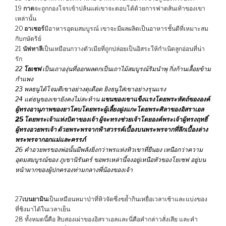
19
กาด
จะถูกกองโจรเข้าปล้นแต่เขาจะตอบโต้ด้วยการฟาดส้นเท้าของเขา
เหล่านั้น
20
อาเชอร์
มีอาหารอุดมสมบูรณ์ เขาจะมีผลผลิตเป็นอาหารชั้นดีที่เหมาะสม
กับกษัตริย์
21
นัฟทาลี
เป็นเหมือนกวางตัวเมียที่ถูกปล่อยเป็นอิสระให้กำเนิดลูกอ่อนที่น่า
รัก
22
โยเซฟ
เป็นเถาองุ่นที่ออกผลดกเป็น
เถาไม้สมบูรณ์ริมนำพุ กิ่งก้านเลื้อยข้าม
กำแพง
23 พลธนูได้โจมตีเขาอย่างดุเดือด ยิงธนูใส่เขาอย่างรุนแรง
24 แต่ธนูของเขายังคงไม่สะท้าน
แขนของเขาแข็งแรงโดยพระหัตถ์ขององค์
ผู้ทรงอานุภาพของยาโคบโดยพระผู้เลี้ยงฝูงแกะโดยพระศิลาของอิสราเอล
25 โดยพระเจ้าแห่งบิดาของเจ้า ผู้จะทรงช่วยเจ้าโดยองค์พระเจ้าผู้ทรงฤทธิ์
ผู้ทรงอวยพรเจ้า ด้วยพระพรจากฟ้าสวรรค์เบื้องบนพระพรจากที่ลึกเบื้องล่าง
พระพรจากอกแม่และครรภ์
26 คำอวยพรของพ่อนั้นมีพลังยิ่งกว่าพรแห่งทิวเขาที่ยืนยง เหนือกว่าความ
อุดมสมบูรณ์ของ ภูเขานิรันดร์ ขอพรเหล่านี้จงอยู่เหนือหัวของโยเซฟ อยู่บน
หน้าผากของผู้ปกครองท่ามกลางพี่น้องของเจ้า
27
เบนยามิน
เป็นเหมือนหมาป่าที่หิวจัดซึ่งขย้ำกินเหยื่อเวลาเช้าและแบ่งของ
ที่ชิงมาได้ในเวลาเย็น
28 ทั้งหมดนี้คือ สิบสองเผ่าของอิสราเอลและนี่คือคำกล่าวสั่งเสีย และคำ