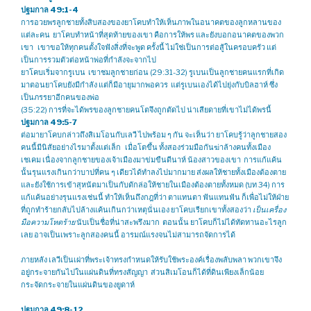
ปฐมกาล 49:1-4
การอวยพรลูกชายทั้งสิบสองของยาโคบทำให้เห็นภาพในอนาคตของลูกหลานของ
แต่ละคน ยาโคบทำหน้าที่สุดท้ายของเขา คือการให้พร และยังบอกอนาคตของพวก
เขา เขาขอให้ทุกคนตั้งใจฟังสิ่งที่จะพูด ครั้งนี้ ไม่ใช่เป็นการต่อสู้ในครอบครัว แต่
เป็นการรวมตัวต่อหน้าพ่อที่กำลังจะจากไป
ยาโคบเริ่มจากรูเบน เขาชมลูกชายก่อน (29:31-32) รูเบนเป็นลูกชายคนแรกที่เกิด
มาตอนยาโคบยังมีกำลัง แต่ก็มีอายุมากพอควร แต่รูเบนเองได้ไปยุ่งกับบิลฮาห์ ซึ่ง
เป็นภรรยาอีกคนของพ่อ
(35:22) การที่จะได้พรของลูกชายคนโตจึงถูกตัดไป น่าเสียดายที่เขาไม่ได้พรนี้
ปฐมกาล 49:5-7
ต่อมายาโคบกล่าวถึงสิเมโอนกับเลวี ไปพร้อม ๆ กัน จะเห็นว่า ยาโคบรู้ว่าลูกชายสอง
คนนี้มีนิสัยอย่างไรมาตั้งแต่เล็ก เมื่อโตขึ้น ทั้งสองร่วมมือกันฆ่าล้างคนทั้งเมือง
เชเคม เนื่องจากลูกชายของเจ้าเมืองมาข่มขืนดีนาห์ น้องสาวของเขา การแก้แค้น
นั้นรุนแรงเกินกว่าบาปที่คน ๆ เดียวได้ทำลงไปมากมาย ส่งผลให้ชายทั้งเมืองต้องตาย
และยังใช้การเข้าสุหนัตมาเป็นกับดักล่อให้ชายในเมืองต้องตายทั้งหมด (บท 34) การ
แก้แค้นอย่างรุนแรงเช่นนี้ ทำให้เห็นถึงกฎที่ว่า ตาแทนตา ฟันแทนฟัน ก็เพื่อไม่ให้ฝ่าย
ที่ถูกทำร้ายกลับไปล้างแค้นเกินกว่าเหตุนั่นเอง ยาโคบเรียกเขาทั้งสองว่า
เป็นเครื่อง
มือความโหดร้าย
นับเป็นชื่อที่น่าสะพรึงมาก ตอนนั้น ยาโคบก็ไม่ได้ทัดทานอะไรลูก
เลย อาจเป็นเพราะลูกสองคนนี้ อารมณ์แรงจนไม่สามารถจัดการได้
ภายหลัง เลวีเป็นเผ่าที่พระเจ้าทรงกำหนดให้รับใช้พระองค์เรื่องพลับพลา พวกเขาจึง
อยู่กระจายกันไปในแผ่นดินที่ทรงสัญญา ส่วนสิเมโอนก็ได้ที่ดินเพียงเล็กน้อย
กระจัดกระจายในแผ่นดินของยูดาห์
ปฐมกาล 49:8-12