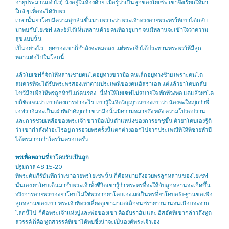
อายุประมาณเท่าไร) นั่งอยู่ในห้องด้วย เมื่อรู้ว่าเป็นลูกของโยเซฟ เขาจึงเรียกให้มา
ใกล้ ๆ เพื่อจะได้รับพร
เวลานั้นยาโคบมีความสุขล้นขึ้นมา เพราะว่า พระเจ้าทรงอวยพระพรให้เขาได้กลับ
มาพบกับโยเซฟ และยังได้เห็นหลานด้วย คนที่อายุมาก จนมีหลานจะเข้าใจว่าความ
สุขแบบนั้น
เป็นอย่างไร .. ยุคของเขาก็กำลังจะหมดลง แต่พระเจ้าได้ประทานพระพรให้มีลูก
หลานต่อไปในโลกนี้
แล้วโยเซฟก็จัดให้หลานชายคนโตอยู่ทางขวามือ คนเล็กอยู่ทางซ้าย เพราะคนโต
สมควรที่จะได้รับพระพรสองเท่าตามประเพณีของคนอิสราเอล แต่แล้วยาโคบกลับ
ไขว้มือเพื่อให้พรลูกหัวปีแก่คนรอง! นี่ทำให้โยเซฟไม่สบายใจ ทักท้วงพ่อ แต่แล้วยาโค
บก็ชัดเจนว่า เขาต้องการทำอะไร เขารู้ในจิตวิญญาณของเขาว่า น้องจะใหญ่กว่าพี่
เอฟราอิมจะเป็นเผ่าที่สำคัญกว่า ขวามือนั้นมีความหมายถึง พลัง ความโปรดปราน
และการช่วยเหลือของพระเจ้า ขวามือเป็นตำแหน่งของการยกชูขึ้น ตัวยาโคบเองรู้ดี
ว่า เขากำลังทำอะไรอยู่ การอวยพรครั้งนี้แตกต่างออกไปจากประเพณีที่ให้พี่ชายหัวปี
ได้พรมากกว่าใครในครอบครัว
พรเพื่อหลานที่ยาโคบรับเป็นลูก
ปฐมกาล 48:15-20
ที่พระคัมภีร์บันทึกว่าเขาอวยพรโยเซฟนั้น ก็คือหมายถึงอวยพรลูกหลานของโยเซฟ
นั่นเอง ยาโคบเดินมากับพระเจ้าทั้งชีวิตเขารู้ว่า พระพรที่จะให้กับลูกหลานจะเกิดขึ้น
จริงการอวยพรของยาโคบ ไม่ใช่พรจากยาโคบเองแต่เป็นพรที่ยาโคบอธิษฐานขอเพื่อ
ลูกหลานของเขา พระเจ้าที่ทรงเลี้ยงดูเขามาแต่เล็กจนชรายาวนานจนเกือบจะจาก
โลกนี้ไป ก็คือพระเจ้าแห่งปู่และพ่อของเขา คืออับราฮัม และ อิสอัคที่เขากล่าวถึงทูต
สวรรค์ ก็คือ ทูตสวรรค์ที่เขาได้พบซึ่งน่าจะเป็นองค์พระเจ้าเอง