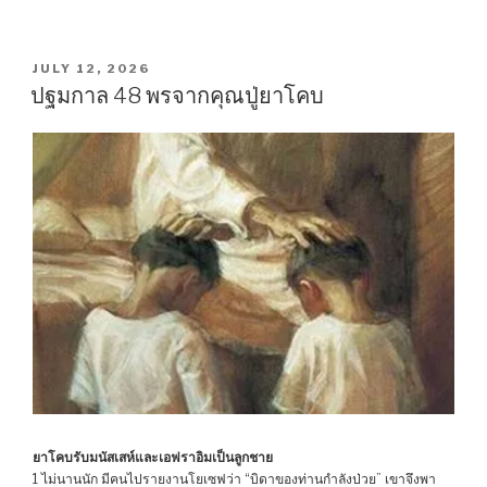
POSTED
JULY 12, 2026
ON
ปฐมกาล 48 พรจากคุณปู่ยาโคบ
ยาโคบรับมนัสเสห์และเอฟราอิมเป็นลูกชาย
1 ไม่นานนัก มีคนไปรายงานโยเซฟว่า “บิดาของท่านกำลังป่วย” เขาจึงพา