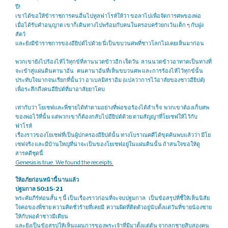
ปี!
เขาได้ขอให้ข้าราชการคนอื่นไปทูลฟาโรห์ให้ว่า ขอลาไปเพื่อจัดการศพของพ่อ
เมื่อได้รับคำอนุญาต เขาก็เดินทางไปพร้อมกับคนในครอบครัวยกเว้นเด็ก ๆ กับฝูง
สัตว์
และยังมีข้าราชการของอียิปต์ไปด้วย นี่เป็นขบวนศพที่ชาวโลกไม่เคยเห็นมาก่อน
พวกเขายังไปร้องไห้ไว้ทุกข์ที่ลานนวดข้าวอีก เจ็ดวัน ลานนวดข้าวอาทาดเป็นทางที่
จะเข้าสู่แผ่นดินคานาอัน คนคานาอันที่เห็นขบวนศพ และการร้องไห้ไว้ทุกข์นั้น
ประทับใจมากจนเรียกที่นั้นว่า อาเบลมิสราอิม (แปลว่าการไว้อาลัยของชาวอียิปต์)
เพื่อระลึกถึงคนอียิปต์ที่มาอาลัยยาโคบ
เท่ากับว่า โยเซฟและพี่ชายได้ทำตามอย่างที่พ่อขอร้องได้สำเร็จ พวกเขาต้องเก็บศพ
ของพ่อไว้ที่นั้น แต่พวกเขาก็ต้องกลับไปอียิปต์ด้วย ตามสัญญาที่โยเซฟให้ไว้กับ
ฟาโรห์
เรื่องราวของโยเซฟที่เป็นผู้ปกครองอียิปต์นั้น ทางโบราณคดีได้ขุดค้นพบแล้วว่า มีโย
เซฟจริง และมีบ้านใหญ่ที่น่าจะเป็นของโยเซฟอยู่ในแผ่นดินนั้น ถ้าสนใจขอให้ดู
สารคดีชุดนี้
Genesis is true. We found the receipts.
ให้อภัยก่อนหน้านี้นานแล้ว
ปฐมกาล 50:15-21
พระคัมภีร์ท่อนสั้น ๆ นี้ เป็นเรื่องราวก่อนที่จะจบปฐมกาล เป็นข้อสรุปที่ชี้ให้เห็นนิสัย
ใจคอของพี่ชาย ความคิดชั่วร้ายที่เคยมี ความผิดที่ติดตัวอยู่นับตั้งแต่วันที่ขายน้องชาย
ให้กับพ่อค้าชาวมีเดียน
และยังเป็นข้อสรุปให้เห็นแผนการของพระเจ้าที่มีมาตั้งแต่ต้น จากลูกชายสิบสองคน