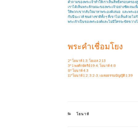
คำถามของพระเจ้าทำให้เราเห็นสิทธิครอบครองสู
เราได้เห็นพระลักษณะของพระเจ้าอย่างชัดเจนเพ
ให้พวกเขากลับใจมาหาพระองค์เสมอ และพระองค์
กับนีนะเวห์ ชนต่างชาติทั้ง ๆ ที่เขาไม่เห็นด้วย 
พระเจ้าเป็นของพระองค์และไม่มีใครจะขัดขวางไ
พระคำเชื่อมโยง
2* โยนาห์ 1:3; โยเอล 2:13
3* 1 พงศ์กษัตริย์ 19:4; โยนาห์ 4:8
8* โยนาห์ 4:3
11*โยนาห์ 1:2; 3:2-3; เฉลยธรรมบัญญัติ 1:39
CATEGORIES
โยนาห์