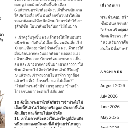
คอยดูว่าจะมีอะไรเกิดขึ้นกับเมือง
เกี่ยวกับเรา
6 แล้วพระยาห์เวห์องค์พระเจ้าก็ทรงบันดาล
ให้เกิดไม้เลื้อยขึ้น มันเลื้อยขึ้นไปทำให้เป็น
พระคำ.คอม สร้าง
ง
ร่มเงาบังแดดให้เหนือศีรษะโยนาห์ทำให้เขา
ซึ่งมีพันธกิจหลั
รู้สึกดีขึ้น โยนาห์พอใจกับเถาไม้นั้นมาก
*สร้างเสริม
คุณภ
ตตา
พิเศษด้วยพระคำ
7 เช้าตรู่วันรุ่งขึ้น พระเจ้าทรงให้มีหนอนตัว
ัก
* ส่งเสริมการศึ
หนึ่งเข้ามากัดกินไม้เลื้อยนั้น จนมันเหี่ยวไป
8 ขณะที่ดวงอาทิตย์กำลังขึ้น พระเจ้าทรงให้
สนใจ มีทั้งสำหร
มีลมร้อนจากตะวันออกพัดมา แดดส่องแรง
กล้าบนศีรษะของโยนาห์จนเขาแทบจะเป็น
ลม และเขาอยากตายขึ้นมา เขากล่าวว่า “ให้
ข้าพเจ้าตายไป ดีกว่าให้ข้าพเจ้ามีชีวิตอยู่”
ARCHIVES
9 แล้วพระเจ้าทรงถามโยนาห์ว่า “ถูกต้อง
แล้วหรือ ที่เจ้าโกรธเรื่องเถาไม้เลื้อย?”
August 2026
“ใช่แล้วพระเจ้าข้า” เขาทูลตอบ “ข้าพเจ้า
โกรธจนอยากจะตายไปเสียเลย”
July 2026
10 ดังนั้น พระยาห์เวห์ตรัสว่า “เจ้าห่วงใยไม้
June 2026
เลื้อยนี้ที่เจ้าไม่ได้ปลูกหรือดูแล มันงอกขึ้นใน
คืนเดียว และก็ตายไปแค่ชั่วคืน
May 2026
11 เราไม่ควรที่จะห่วงใยนครใหญ่ที่มีคนถึง
หนึ่งแสนสองหมื่นคน ซึ่งไม่รู้เลยว่าไหนถูก
April 2026