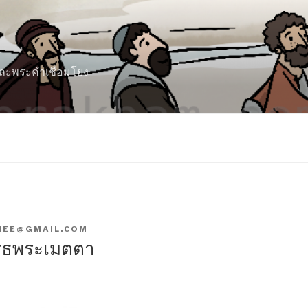
 และพระคำเชื่อมโยง
NEE@GMAIL.COM
กรธพระเมตตา