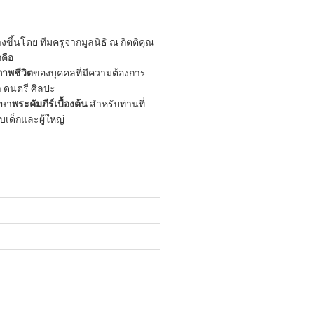
ขึ้นโดย ทีมครูจากมูลนิธิ ณ กิตติคุณ
กคือ
าพชีวิต
ของบุคคลที่มีความต้องการ
 ดนตรี ศิลปะ
กษา
พระคัมภีร์เบื้องต้น
สำหรับท่านที่
ับเด็กและผู้ใหญ่