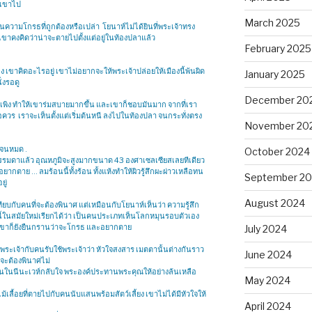
งเขาไป
March 2025
ป็นความโกรธที่ถูกต้องหรือเปล่า โยนาห์ไม่ได้ยินที่พระเจ้าทรง
นเขาคงคิดว่าน่าจะตายไปตั้งแต่อยู่ในท้องปลาแล้ว
February 2025
ง เขาคิดอะไรอยู่ เขาไม่อยากจะให้พระเจ้าปล่อยให้เมืองนี้พ้นผิด
January 2025
่งรอดู
December 20
บนเพิง ทำให้เขาร่มสบายมากขึ้น และเขาก็ชอบมันมาก จากที่เรา
อควร เราจะเห็นตั้งแต่เริ่มต้นหนี ลงไปในท้องปลา จนกระทั่งตรง
November 20
ี้จนหมด .
October 2024
รรมดาแล้ว อุณหภูมิจะสูงมากขนาด 43 องศาเซลเซียสเลยทีเดียว​
กตาย … ลมร้อนนี้ทั้งร้อน ทั้งแห้งทำให้ผิวรู้สึกผะผ่าวเหลือทน
September 2
ยู่
August 2024
เทียบกับคนที่จะต้องพินาศ แต่เหมือนกับโยนาห์เห็นว่า ความรู้สึก
นี้ในสมัยใหม่เรียกได้ว่า เป็นคนประเภทเห็นโลกหมุนรอบตัวเอง
ต่เขาก็ยังยืนกรานว่าจะโกรธ และอยากตาย
July 2024
ระเจ้ากับคนรับใช้พระเจ้าว่า หัวใจสงสาร เมตตานั้นต่างกันราว
June 2024
่จะต้องพินาศไม่
คนในนีนะเวห์กลับใจ พระองค์ประทานพระคุณให้อย่างล้นเหลือ
May 2024
ลื้อยที่ตายไปกับคนนับแสนพร้อมสัตว์เลี้ยง เขาไม่ได้มีหัวใจให้
April 2024