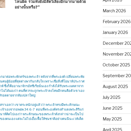
ไหนผิด รวมทั้งยังมีสัตว์เลี้ยงอีกมากมายด้วย
อย่างนั้นหรือ?”
March 2026
February 2026
January 2026
December 20
November 20
October 2025
September 2
อกมาต่อพระพักตร์ของพระเจ้า หลังจากที่พระองค์ เปลี่ยนพระทัย
์จนคนผู้น้อยที่สุดต่างพากันกลับใจ เพราะเชื่อสิ่งที่โยนาห์ประกาศ
์ ซึ่งก็คืออาณาจักรอัสซีเรียนั่นเอง กำลังได้รับพระเมตตาจาก
August 2025
! เขาไม่ได้มองว่า คนที่ควรจะถูกพระเจ้าลงโทษอีกคนคือตัวเขาเอง
าให้รอดตายจากท้องปลาใหญ่
July 2025
ขตอิสราเอลว่า เขาตระหนักอยู่แล้วว่า พระเจ้าทรงมีพระลักษณะ
June 2025
เจ้าเองจากอพยพ 34:6-7 ตอนที่พระองค์ทรงสำแดงพระสิริแก่
ยนาห์คิดไปเองว่า พระลักษณะของพระเจ้าดังกล่าวน่าจะเป็นไป
May 2025
นของตนเอง แต่จะไม่ไปเอื้อเฟื้อให้ชนชาติอย่างคนนีนะเวห์เด็ด
April 2025