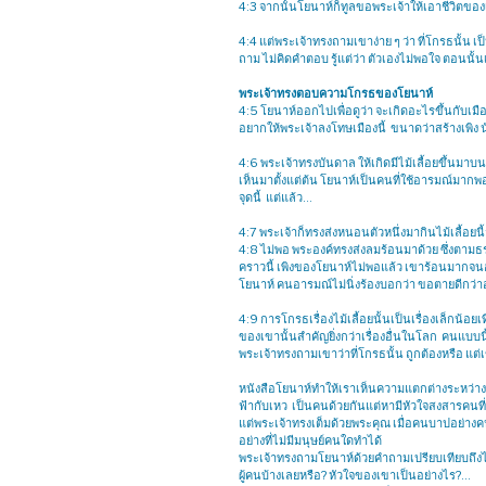
4:3 จากนั้นโยนาห์ก็ทูลขอพระเจ้าให้เอาชีวิตขอ
4:4 แต่พระเจ้าทรงถามเขาง่าย ๆ ว่า ที่โกรธนั้น เ
ถาม ไม่คิดคำตอบ รู้แต่ว่า ตัวเองไม่พอใจ ตอนนั้
พระเจ้าทรงตอบความโกรธของโยนาห์
4:5 โยนาห์ออกไปเพื่อดูว่า จะเกิดอะไรขึ้นกับเมือ
อยากให้พระเจ้าลงโทษเมืองนี้ ขนาดว่าสร้างเพิง นั
4:6 พระเจ้าทรงบันดาล ให้เกิดมีไม้เลื้อยขึ้นมา
เห็นมาตั้งแต่ต้น โยนาห์เป็นคนที่ใช้อารมณ์มากพ
จุดนี้ แต่แล้ว…
4:7 พระเจ้าก็ทรงส่งหนอนตัวหนึ่งมากินไม้เลื้อยน
4:8 ไม่พอ พระองค์ทรงส่งลมร้อนมาด้วย ซึ่งตามธ
คราวนี้ เพิงของโยนาห์ไม่พอแล้ว เขาร้อนมากจนอยา
โยนาห์ คนอารมณ์ไม่นิ่งร้องบอกว่า ขอตายดีกว่าอ
4:9 การโกรธเรื่องไม้เลื้อยนั้นเป็นเรื่องเล็กน้อย
ของเขานั้นสำคัญยิ่งกว่าเรื่องอื่นในโลก คนแบบ
พระเจ้าทรงถามเขาว่าที่โกรธนั้น ถูกต้องหรือ แ
หนังสือโยนาห์ทำให้เราเห็นความแตกต่างระหว่างพ
ฟ้ากับเหว เป็นคนด้วยกันแต่หามีหัวใจสงสารคนที
แต่พระเจ้าทรงเต็มด้วยพระคุณ เมื่อคนบาปอย่าง
อย่างที่ไม่มีมนุษย์คนใดทำได้
พระเจ้าทรงถามโยนาห์ด้วยคำถามเปรียบเทียบถึงไม้เ
ผู้คนบ้างเลยหรือ? หัวใจของเขาเป็นอย่างไร?…