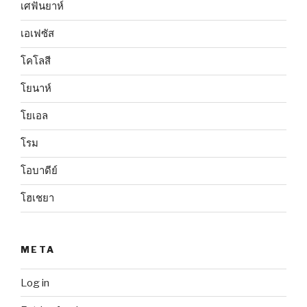
เศฟันยาห์
เอเฟซัส
โคโลสี
โยนาห์
โยเอล
โรม
โอบาดีย์
โฮเชยา
META
Log in