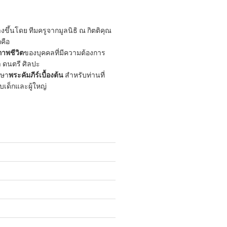
ขึ้นโดย ทีมครูจากมูลนิธิ ณ กิตติคุณ
กคือ
าพชีวิต
ของบุคคลที่มีความต้องการ
 ดนตรี ศิลปะ
กษา
พระคัมภีร์เบื้องต้น
สำหรับท่านที่
ับเด็กและผู้ใหญ่