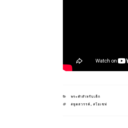
CATEGORIES
พระคำสำหรับเด็ก
TAGS
#ทูตสวรรค์
,
#โยเซฟ