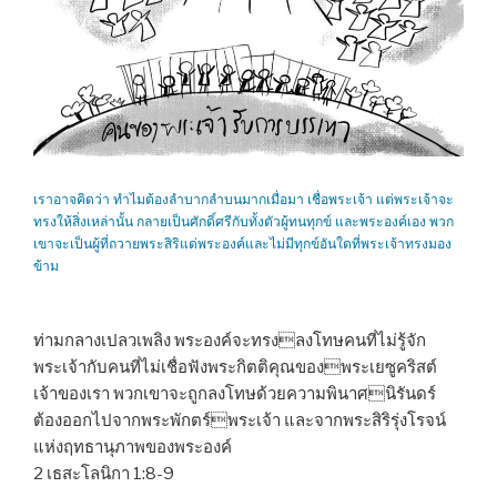
เราอาจคิดว่า ทำไมต้องลำบากลำบนมากเมื่อมา เชื่อพระเจ้า แต่พระเจ้าจะ
ทรงให้สิ่งเหล่านั้น กลายเป็นศักดิ์ศรีกับทั้งตัวผู้ทนทุกข์ และพระองค์เอง พวก
เขาจะเป็นผู้ที่ถวายพระสิริแด่พระองค์และไม่มีทุกข์อันใดที่พระเจ้าทรงมอง
ข้าม
ท่ามกลางเปลวเพลิง พระองค์จะทรงลงโทษคนที่ไม่รู้จัก
พระเจ้ากับคนที่ไม่เชื่อฟังพระกิตติคุณของพระเยซูคริสต์
เจ้าของเรา พวกเขาจะถูกลงโทษด้วยความพินาศนิรันดร์
ต้องออกไปจากพระพักตร์พระเจ้า และจากพระสิริรุ่งโรจน์
แห่งฤทธานุภาพของพระองค์
2 เธสะโลนิกา 1:8-9