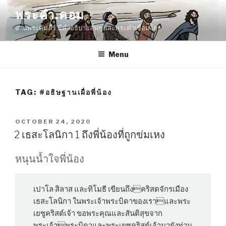
Skip
พระคำ.คอม
to
อ่านพระคัมภีร์ มีคำอธิบายสั้นๆ และพระคำเชื่อมโยง
content
Menu
TAG:
#อธิษฐานเผื่อพี่น้อง
POSTED
OCTOBER 24, 2020
ON
2 เธสะโลนิกา 1 ถึงพี่น้องที่ถูกข่มเหง
หนุนน้ำใจพี่น้อง
เปาโล สิลาส และทิโมธี เขียนถึงคริสตจักรเมือง
เธสะโลนิกา ในพระเจ้าพระบิดาของเราและพระ
เยซูคริสต์เจ้า ขอพระคุณและสันติสุขจาก
พระเจ้าพระบิดาและพระเยซูคริสต์เจ้ามายังท่าน