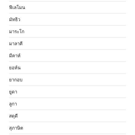
ฟีเลโมน
มัทธิว
มาระโก
มาลาคี
มีคาห์
ยอห์น
ยากอบ
ยูดา
ลูกา
สดุดี
สุภาษิต