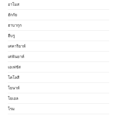
อาโมส
ฮักกัย
ฮาบากุก
ฮีบรู
เศคาริยาห์
เศฟันยาห์
เอเฟซัส
โคโลสี
โยนาห์
โยเอล
โรม