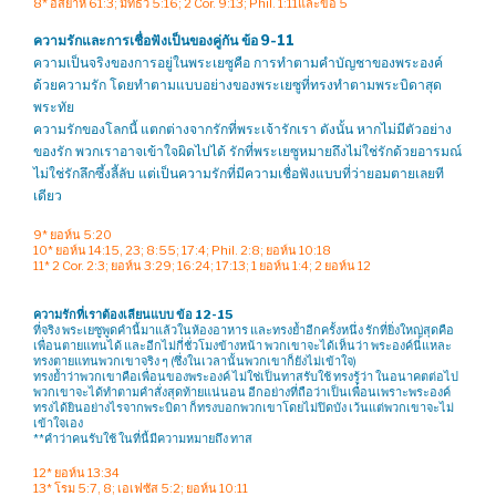
8* อิสยาห์ 61:3; มัทธิว 5:16; 2 Cor. 9:13; Phil. 1:11และข้อ 5
ความรักและการเชื่อฟังเป็นของคู่กัน
ข้อ 9-11
ความเป็นจริงของการอยู่ในพระเยซูคือ การทำตามคำบัญชาของพระองค์
ด้วยความรัก โดยทำตามแบบอย่างของพระเยซูที่ทรงทำตามพระบิดาสุด
พระทัย
ความรักของโลกนี้ แตกต่างจากรักที่พระเจ้ารักเรา ดังนั้น หากไม่มีตัวอย่าง
ของรัก พวกเราอาจเข้าใจผิดไปได้ รักที่พระเยซูหมายถึงไม่ใช่รักด้วยอารมณ์
ไม่ใช่รักลึกซึ้งลี้ลับ แต่เป็นความรักที่มีความเชื่อฟังแบบที่ว่ายอมตายเลยที
เดียว
9* ยอห์น 5:20
10* ยอห์น 14:15, 23; 8:55; 17:4; Phil. 2:8; ยอห์น 10:18
11* 2 Cor. 2:3; ยอห์น 3:29; 16:24; 17:13; 1 ยอห์น 1:4; 2 ยอห์น 12
ความรักที่เราต้องเลียนแบบ ข้อ 12-15
ที่จริง พระเยซูพูดคำนี้มาแล้วในห้องอาหาร และทรงย้ำอีกครั้งหนึ่ง รักที่ยิ่งใหญ่สุดคือ
เพื่อนตายแทนได้ และอีกไม่กี่ชั่วโมงข้างหน้า พวกเขาจะได้เห็นว่า พระองค์นี่แหละ
ทรงตายแทนพวกเขาจริง ๆ (ซึ่งในเวลานั้นพวกเขาก็ยังไม่เข้าใจ)
ทรงย้ำว่าพวกเขาคือเพื่อนของพระองค์ ไม่ใช่เป็นทาสรับใช้ ทรงรู้ว่า ในอนาคตต่อไป
พวกเขาจะได้ทำตามคำสั่งสุดท้ายแน่นอน อีกอย่างที่ถือว่าเป็นเพื่อนเพราะพระองค์
ทรงได้ยินอย่างไรจากพระบิดา ก็ทรงบอกพวกเขาโดยไม่ปิดบัง เว้นแต่พวกเขาจะไม่
เข้าใจเอง
**คำว่าคนรับใช้ ในที่นี้มีความหมายถึง ทาส
12* ยอห์น 13:34
13* โรม 5:7, 8; เอเฟซัส 5:2; ยอห์น 10:11