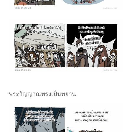
พระวิญญาณทรงเป็นพยาน