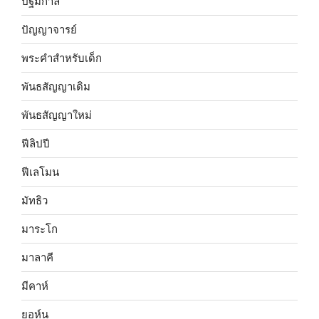
ปฐมกาล
ปัญญาจารย์
พระคำสำหรับเด็ก
พันธสัญญาเดิม
พันธสัญญาใหม่
ฟีลิปปี
ฟีเลโมน
มัทธิว
มาระโก
มาลาคี
มีคาห์
ยอห์น