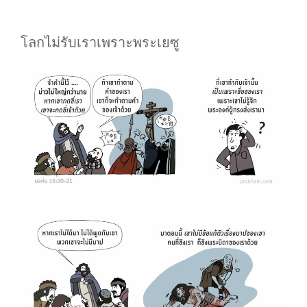
โลกไม่รับเราเพราะพระเยซู