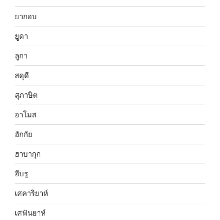
ยากอบ
ยูดา
ลูกา
สดุดี
สุภาษิต
อาโมส
ฮักกัย
ฮาบากุก
ฮีบรู
เศคาริยาห์
เศฟันยาห์