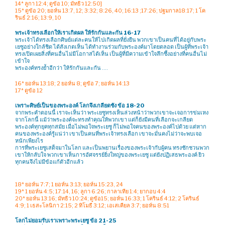
14* ลูกา 12:4; ดูข้อ 10; มัทธิว 12:50]
15* ดูข้อ 20; ยอห์น 13:7, 12; 3:32; 8:26, 40; 16:13 ;17:26; ปฐมกาล18:17; 1 โค
รินธ์ 2:16; 13:9, 10
พระเจ้าทรงเลือกให้เราเกิดผล ให้รักกันและกัน 16-17
พระเจ้าได้ทรงเลือกศิษย์แต่ละคนให้ไปเกิดผลที่ยั่งยืน พวกเขาเป็นคนที่ได้อยู่กับพระ
เยซูอย่างใกล้ชิด ได้สังเกตเห็น ได้ทำงานร่วมกับพระองค์มาโดยตลอด เป็นผู้ที่พระเจ้า
ทรงเปิดเผยสิ่งที่คนอื่นไม่มีโอกาสได้เห็น เป็นผู้ที่มีความเข้าใจลึกซึ้งอย่างที่คนอื่นไม่
เข้าใจ
พระองค์ทรงย้ำอีกว่า ให้รักกันและกัน ….
16* ยอห์น 13:18; 2 ยอห์น 8; ดูข้อ 7; ยอห์น 14:13
17* ดูข้อ 12
เพราะศิษย์เป็นของพระองค์ โลกจึงเกลียดชัง ข้อ 18-20
จากพระคำตอนนี้ เราจะเห็นว่า พระเยซูทรงเห็นล่วงหน้าว่าพวกเขาจะเจอการข่มเหง
จากโลกนี้ แม้ว่าพระองค์จะทรงทำคุณให้พวกเขา แต่ก็ยังมีคนที่เลือกจะเกลียด
พระองค์ทุกยุคทุกสมัย เมื่อไม่พอใจพระเยซู ก็ไม่พอใจคนของพระองค์ไปด้วย แต่หาก
คนของพระองค์รู้แน่ว่า เขาเป็นคนที่พระเจ้าทรงเลือก เขาจะมั่นคงไม่ว่าจะพบเจอ
หนักเพียงไร
การที่พระเยซูเสด็จมาในโลก และเป็นพยานเรื่องของพระเจ้ากับผู้คน ทรงชักชวนพวก
เขาให้กลับใจ พวกเขาเห็นการอัศจรรย์ยิ่งใหญ่ของพระเยซู แต่ยังปฏิเสธพระองค์ ยิว
ทุกคนจึงไม่มีข้อแก้ตัวอีกแล้ว
18* ยอห์น 7:7; 1 ยอห์น 3:13; ยอห์น 15:23, 24
19* 1 ยอห์น 4:5; 17:14, 16; ลูกา 6:26; กาลาเทีย 1:4; ยากอบ 4:4
20* ยอห์น 13:16; มัทธิว 10:24; ดูข้อ15; ยอห์น 16:33; 1 โครินธ์ 4:12; 2 โครินธ์
4:9; 1 เธสะโลนิกา 2:15; 2 ทิโมธี 3:12; เอเสเคียล 3:7; ยอห์น 8:51
โลกไม่ยอมรับเราเพราะพระเยซู ข้อ 21-25