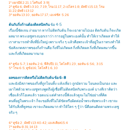
1* เยเรมีย์ 2:21; 1 โครินธ์ 3:9]
2* ดูข้อ 6; มัทธิว 3:10; 7:19; โรม 11:17; 2 เปโตร 1:8; มัทธิว 15:13; โรม
11:22;มัทธิว 13:12
3* ยอห์น 13:10 ; ยอห์น 17:17; เอเฟซัส 5:26
ต้นกับกิ่งก้านต้องติดสนิทกัน
ข้อ 4-5
เรื่องนี้ชัดเจน ง่ายมาก หากไม่ติดกับต้น ก็จะเฉาตายไปเอง ติดกับต้น ก็จะเกิด
ผลมาก พระเยซูทรงบอกเราว่า การอยู่ในพระองค์นั้น ทำให้เราเกิดผล ทำให้
เราสามารถทำสิ่งที่ยิ่งใหญ่ เพราะจริง ๆ แล้วคือพระเจ้าที่อยู่ในเราทรงทำให้
ข้อสังเกตสภาพของกิ่งก้านคือ กิ่งที่ไม่เกิดผล กิ่งที่เกิดผล กิ่งที่เกิดผลมากขึ้น
และกิ่งที่เกิดผลมากมาย
4* ดูข้อ 5-7; 1 ยอห์น 2:6; ฟีลิปปี1:11; โคโลสี 1:23 ; ยอห์น 6:56; 3:15
5* โรม 6:5; ดูข้อ16; โคโลสี 1:6, 10
ผลของการติดหรือไม่ติดกับต้น ข้อ 6-8
และยังมีสภาพของกิ่งที่ถูกโยนทิ้ง แห้งเหี่ยว ถูกมัดรวม โยนลงเป็นกอง และ
เผาไฟด้วย พระเยซูทรงพูดถึงผู้เชื่อที่ไม่ติดสนิทกับพระองค์ บางทีเราคิดว่า
เชื่อแล้วก็โอเคแล้ว รอดแน่ แต่คำตรงนี้ฟังแล้วดูจะไม่ใช่อย่างที่คิด
คนที่อยู่ในพระเจ้า ก็จะขอสิ่งที่ไม่ได้ขัดหรือผิดต่อน้ำพระทัยพระเจ้า เขาจะ
ได้รับสิ่งที่ทูลขอ เขาจะเกิดผลมาก ทำให้ใคร ๆ รู้ว่า นี่คือคนติดตามพระเยซู
จริง ๆ
6* ดูข้อ 2 ; มัทธิว 13:40-42; เอเสเคียล15:4
7* ยอห์น 8:31; 14:13