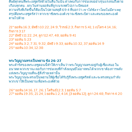
ศิษย์ทุกคนที่พระเยซูตรัสด้วยในคืนวันนั้น ต่างพบกับการข่มเหงอย่างรุนแรงจนถึงตาย
เกือบทุกคน ..ยกเว้นท่านยอห์นที่ถูกเนรเทศไปเกาะปัทมอส
ความจริงที่เกิดขึ้นก็คือเป็นไปตามสดุดี 69:4 ที่บอกว่า
เขาได้ชังเราโดยไม่มีสาเหตุ
สรุปคือพระเยซูตรัสว่า หากเขาชังพระองค์ เขาจะชังพระบิดา และคนของพระองค์
ตามไปด้วย
21* ยอห์น 16:3; มัทธิว 10:22; 24:9; วิวรณ์ 2:3; กิจการ 5:41; 1 เปโตร 4:14, 16;
กิจการ 3:17
22* มัทธิว 11:22, 24; ลูกา12:47, 48; ยอห์น 9:41
23* ยอห์น 5:23
24* ยอห์น 3:2; 7:31; 9:32; มัทธิว 9:33; ยอห์น 10:32, 37;ยอห์น 14:9
25* ยอห์น 10:34; 12:38
พระวิญญาณทรงเป็นพยาน ข้อ 26-27
พระดำรัสของพระเยซูตอนนี้ทำให้เราเห็นว่า พระวิญญาณทรงอยู่กับผู้เชื่อเสมอ ใน
อนาคต พวกเขาจะเจอกับการข่มเหงที่กำลังมนุษย์ไม่อาจทนได้ พวกเขาต้องการพลัง
แห่งพระวิญญาณที่จะสู้สิ่งร้ายเหล่านั้น
พระวิญญาณจะทรงเป็นพยานให้ผู้เชื่อได้รับรู้ถึงพระเยซูคริสต์ และจะทรงหนุนกำลัง
พวกเขาให้เป็นพยานเพื่อพระองค์ด้วย
26* ยอห์น 14:16, 17, 26; 1 โครินธ์12:3; 1 ยอห์น 5:7
27* ยอห์น 19:35; 21:24; 1 ยอห์น 1:2; 4:14; [3 ยอห์น 12]; ลูกา 24:48; กิจการ 4:20