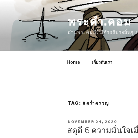
Skip
to
พระคำ.คอม
content
อ่านพระคัมภีร์ มีคำอธิบายสั้นๆ
Home
เกี่ยวกับเรา
TAG:
#คร่ำครวญ
POSTED
NOVEMBER 24, 2020
ON
สดุดี 6 ความมั่นใจเ