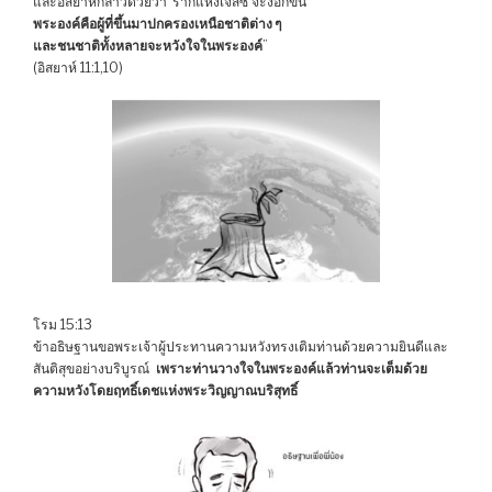
และอิสยาห์กล่าวด้วยว่า“รากแห่งเจสซี จะงอกขึ้น
พระองค์คือผู้ที่ขึ้นมาปกครองเหนือชาติต่าง ๆ
และชนชาติทั้งหลายจะหวังใจในพระองค์
”
(อิสยาห์ 11:1,10)
โรม 15:13
ข้าอธิษฐานขอพระเจ้าผู้ประทานความหวังทรงเติมท่านด้วยความยินดีและ
สันติสุขอย่างบริบูรณ์
เพราะท่านวางใจในพระองค์แล้วท่านจะเต็มด้วย
ความหวังโดยฤทธิ์เดชแห่งพระวิญญาณบริสุทธิ์