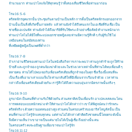
จำนวนมาก ท่านเปาโลแจ้งให้ทุกคนรู้ว่าทั้งสองเสี่ยงชีวิตเพื่อท่านมาก่อน
โรม 16:5-6
คริสตจักรยุคแรกนั้น ประชุมกันตามบ้านเป็นหลัก การตั้งเป็นคริสตจักรแยกออกจาก
บ้านนั้นเป็นสิ่งที่เกิดขึ้นภายหลัง แล้วท่านยังจำได้ถึงคนแรกในเอเชียที่รับเชื่อ เป็น
ชายชื่อเอเปนทัส ท่านยังจำได้ถึงมารีย์ที่รับใช้พระเจ้าอย่างซื่อสัตย์ ทำงานหนักมาก
ท่านเปาโลไม่ได้มีใจที่จะแบ่งแยกชายหญิงเลย ท่านมีความรู้สึกดี ๆ กับผู้รับใช้ ไม่
เหมือนคนในสมัยของท่าน
ที่เหยียดผู้หญิงเป็นเพศที่ต่ำกว่า
โรม 16:7-8
ถ้าเราอ่านชีวิตของท่านเปาโลในหนังสือกิจการเราจะพบว่า ท่านถูกทำร้าย ถูกให้ร้าย
ป้ายสี และถูกจำจอง ถูกคนจ้องฆ่าด้วย และในช่วงเวลาเหล่านั้นที่ท่านได้พบเพื่อนดี ๆ
หลายคน ท่านได้ไปพบเจอกับเพื่อนคริสเตียนที่ถูกจำจองในคุก ซึ่งเรื่องนี้แทนที่จะ
เป็นเรื่องที่เอามาเล่าแบบเจ็บใจ ท่านกลับดีใจที่มีเพื่อนจากเรือนจำด้วย เวลาท่าน
กล่าวถึงเพื่อนคริสเตียนด้วยกัน เรารู้สึกได้ถึงความอบอุ่นจากมิตรภาพนั้นจริง ๆ
โรม 16:9-10
อูรบานัส เป็นคนที่ทำงานรับใช้ด้วยกัน ส่วนสทาคิสเป็นเพื่อนรัก อาเปลเลสคงจะโดน
การทดสอบแบบหนักหน่วง ทำให้ท่านเปาโลได้กล่าวว่า เขาได้พิสูจน์ตนว่ารักพระ
คริสต์จริง ๆ ด้วยความอดทนอย่างสูง ส่วนคนในครอบครัวของอาริสโทบูลัสนั้น เป็น
คนที่ท่านเปาโลรู้จักแทบทุกคน แต่ท่านไม่ได้กล่าวคำคิดถึงชายคนนี้โดยตรง ดังนั้น
จึงมีความเห็นว่าเขาอาจเป็นแค่นายไม่ได้เป็นผู้เชื่อ ถึงอย่างนั้น คน
ในครอบครัว คงจะอธิษฐานเผื่อเขาจนเปาโลรู้จัก
โรม 16:11-12