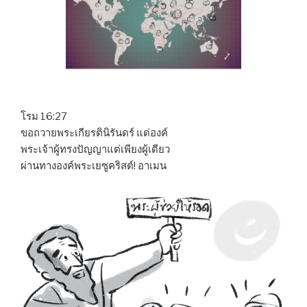
โรม 16:27
ขอถวายพระเกียรตินิรันดร์ แด่องค์
พระเจ้าผู้ทรงปัญญาแต่เพียงผู้เดียว
ผ่านทางองค์พระเยซูคริสต์! อาเมน