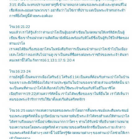
3:15 ดังนั้น จะทรงปราบเหล่าครูที่เข้ามาหลอกลวงคนของพระองค์ และทุกคนที่ไม่
เชื่อฟังและยอมตามพวกเขา อย่าลืมว่า ไม่ใช่เราที่ปราบ แต่เป็นพระเจ้าทรงกระทำ
การที่ยิ่งใหญ่นี้ด้วยพระองค์เอง
โรม 16:21-22
พบแล้ว! เราได้รู้แล้วว่า ท่านเปาโลเป็นผู้บอกคำเขียนในจดหมายให้เทร์ทิอัสเป็นผู้
เขียน ซึ่งเขาก็ขอฝากความคิดถึงมายังพี่น้องพร้อมกับทิโมธีซึ่งเป็นผู้รับใช้ใกล้ชิดของ
ท่านเปาโล
เราเคยได้ยินเรื่องของยาโสนในหนังสือกิจการเป็นคนนำท่านเปาโลเข้าไปในเมือง
เธสะโลนิกา ลองกลับไปอ่านดู เขาเป็นคนที่ซื่อตรงต่อพระราชกิจของพระเจ้า ค้นหา
คนเหล่านี้ได้ใน กิจการ16:1; 13:1: 17:5: 20:4
โรม 16:23-24
กายอัสผู้นี้ เป็นคนจากเมืองโครินธ์ 1 โครินธ์ 1:14 เป็นคนที่ต้อนรับท่านเปาโลในบ้าน
ของเขา และยังให้พี่น้องได้มาร่วมประชุมกันในบ้านของเขาด้วย ส่วนเอรัสทัสนั้น น่า
จะเป็นคนที่ท่านเปาโลได้เลือกส่งไปรับใช้พระเจ้าพร้อมกับทิโมธีในมาซิโด
เนีย(กิจการ 19:22)ส่วนควาร์ทัสนั้น เราไม่ได้พบชื่อของเขาในที่อื่นใด เราได้เห็นว่า
คนของพระเจ้ารักการรับใช้มาตั้งแต่เริ่มต้นคริสตจักร
โรม 16:25
แผนการแห่งความรอดของพระเจ้าโดยการสิ้นพระชนม์และคืนพระชนม์
ของพระเยซูคริสต์นั้น ถูกปิดบังมานานหลายพันปี พระเจ้าได้ทรงสำแดงให้ท่านเปาโล
ได้ทราบถึงแผนการนี้อย่างชัดเจนมากกว่าใคร ๆ ท่านได้รับหน้าที่อธิบายความหมาย
ของความรอดโดยพระเยซูคริสต์ ความหมายของคริสตจักรซึ่งเป็นพระกาย เจ้าสาว
ของพระคริสต์ สิ่งต่าง ๆ เหล่านี้ ไม่มีใครรู้ชัด จดหมายต่าง ๆ ของท่านเปาโลช่วยให้เรา
เข้าใจทุกอย่าง