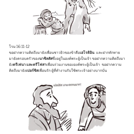
โรม 16:11-12
ขอฝากความคิดถึงมายังเพื่อนชาวยิวของข้าคือ
เฮโรดิอิน
และฝากทักทาย
มายังครอบครัวของ
นาซิลสัส
ซึ่งอยู่ในองค์พระผู้เป็นเจ้า ขอฝากความคิดถึงมา
ยัง
ตรีเฟนา และตรีโฟสา
เพื่อนร่วมงานขององค์พระผู้เป็นเจ้า ขอฝากความ
คิดถึงมายัง
เปอร์ซิส
เพื่อนรัก ผู้ที่ทำงานรับใช้พระเจ้าอย่างบากบั่น