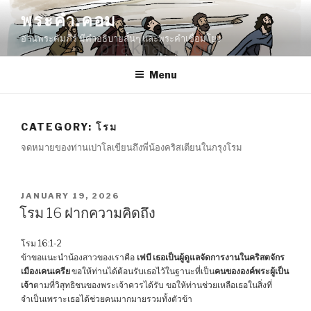
Skip
พระคำ.คอม
to
อ่านพระคัมภีร์ มีคำอธิบายสั้นๆ และพระคำเชื่อมโยง
content
Menu
CATEGORY:
โรม
จดหมายของท่านเปาโลเขียนถึงพี่น้องคริสเตียนในกรุงโรม
POSTED
JANUARY 19, 2026
ON
โรม 16 ฝากความคิดถึง
โรม 16:1-2
ข้าขอแนะนำน้องสาวของเราคือ
เฟบี เธอเป็นผู้ดูแลจัดการงานในคริสตจักร
เมืองเคนเครีย
ขอให้ท่านได้ต้อนรับเธอไว้ในฐานะที่เป็น
คนขององค์พระผู้เป็น
เจ้า
ตามที่วิสุทธิชนของพระเจ้าควรได้รับ ขอให้ท่านช่วยเหลือเธอในสิ่งที่
จำเป็นเพราะเธอได้ช่วยคนมากมายรวมทั้งตัวข้า