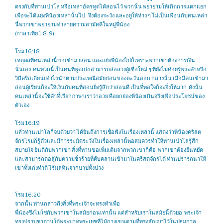
ตรงกับที่ท่านเปาโล หรือเหล่าอัครทูตได้สอนไว้ พวกนั้น พยายามให้เกิดการแตกแยก
เพื่อจะได้แย่งพี่น้องเหล่านั้นไป จึงต้องระวัง และอยู่ให้ห่าง ๆ ไม่เป็นเพื่อนกับคนเหล่า
นี้พวกเขาพยายามทำลายความสามัคคีในหมู่พี่น้อง
(กาลาเทีย 1:8-9)
โรม 16:18
เหตุผลที่คนเหล่านี้ขอเข้ามาสอน และแย่งพี่น้องไปก็เพราะพวกเขาต้องการเงิน
นั่นเอง คนพวกนี้เป็นคนที่พูดเก่ง สามารถล่อลวงผู้เชื่อใหม่ ๆ ที่ยังไม่ค่อยรู้พระคำหรือ
วิถีคริสเตียนเท่าไรนักตามประเพณีสมัยก่อนของตะวันออก กลางนั้น เมื่อมีคนเข้ามา
สอนผู้เรียนก็จะให้เงินกับคนที่สอนยิ่งรู้สึกว่าสอนดี เป็นที่พอใจก็จะยิ่งให้มาก ดังนั้น
คนเหล่านี้จะใช้คำที่เรียกภาษาเราว่าอวย คือยกย่องพี่น้องเกินจริงเพื่อประโยชน์ของ
ตัวเอง
โรม 16:19
แล้วท่านเปาโลก็จบด้วยว่า ได้ยินถึงการเชื่อฟังในเรื่องเหล่านี้ แสดงว่าพี่น้องคริสต
จักรโรมก็รู้ตัวและมีการระมัดระวังในเรื่องเหล่านี้พอสมควรทำให้ท่านเปาโลรู้สึก
สบายใจ ยินดีกับพวกเขา สิ่งที่ท่านขอเพิ่มเติมจากพวกเขาก็คือ พวกเขาต้องยืนหยัด
และสามารถต่อสู้กับความชั่วร้ายที่คืบคลานเข้ามาในคริสตจักรได้ ท่านปรารถนาให้
เขาทั้งเก่งทำดี ไร้มลทินจากบาปทั้งปวง
โรม 16:20
จากนั้น ท่านกล่าวถึงสิ่งที่พระเจ้าจะทรงทำเพื่อ
พี่น้องซึ่งไม่ใช่กับพวกเขาในสมัยก่อนเท่านั้น แต่สำหรับเราในสมัยนี้ด้วยอ พระเจ้า
ทรงปราบซาตานใต้พระบาทพระเยซูที่ไม้กางเขนตามที่ทรงสัญญาไว้ในปฐมกาล