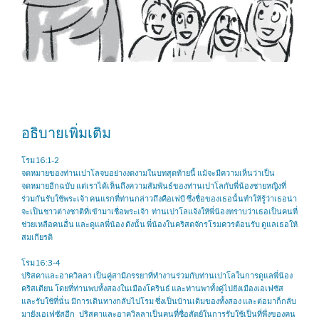
อธิบายเพิ่มเติม
โรม 16:1-2
จดหมายของท่านเปาโลจบอย่างงดงามในบทสุดท้ายนี้ แม้จะมีความเห็นว่าเป็น
จดหมายอีกฉบับ แต่เราได้เห็นถึงความสัมพันธ์ของท่านเปาโลกับพี่น้องชายหญิงที่
ร่วมกันรับใช้พระเจ้า คนแรกที่ท่านกล่าวถึงคือเฟบี ซึ่งชื่อของเธอนั้นทำให้รู้ว่าเธอน่า
จะเป็นชาวต่างชาติที่เข้ามาเชื่อพระเจ้า ท่านเปาโลแจ้งให้พี่น้องทราบว่าเธอเป็นคนที่
ช่วยเหลือคนอื่น และดูแลพี่น้อง ดังนั้น พี่น้องในคริสตจักรโรมควรต้อนรับ ดูแลเธอให้
สมเกียรติ
โรม 16:3-4
ปริสคาและอาควิลลา เป็นคู่สามีภรรยาที่ทำงานร่วมกับท่านเปาโลในการดูแลพี่น้อง
คริสเตียน โดยที่ท่านพบทั้งสองในเมืองโครินธ์ และท่านพาทั้งคู่ไปยังเมืองเอเฟซัส
และรับใช้ที่นั่น มีการเดินทางกลับไปโรม ซึ่งเป็นบ้านเดิมของทั้งสอง และต่อมาก็กลับ
มายังเอเฟซัสอีก ปริสคาและอาควิลลาเป็นคนที่ซื่อสัตย์ในการรับใช้เป็นที่พึ่งของคน