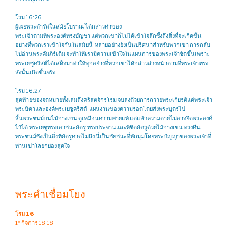
โรม 16:26
ผู้เผยพระดำรัสในสมัยโบราณ ได้กล่าวคำของ
พระเจ้าตามที่พระองค์ทรงบัญชา แต่พวกเขาก็ไม่ได้เข้าใจลึกซึ้งถึงสิ่งที่จะเกิดขึ้น
อย่างที่พวกเราเข้าใจกันในสมัยนี้ หลายอย่างยังเป็นปริศนาสำหรับพวกเขา การกลับ
ไปอ่านพระคัมภีร์เดิม จะทำให้เรามีความเข้าใจในแผนการของพระเจ้าชัดขึ้นเพราะ
พระเยซูคริสต์ได้เสด็จมาทำให้ทุกอย่างที่พวกเขาได้กล่าวล่วงหน้าตามที่พระเจ้าทรง
สั่งนั้นเกิดขึ้นจริง
โรม 16:27
สุดท้ายของจดหมายทั้งเล่มถึงคริสตจักรโรม จบลงด้วยการถวายพระเกียรติแด่พระเจ้า
พระบิดาและองค์พระเยซูคริสต์ แผนงานของความรอดโดยส่งพระบุตรไป
สิ้นพระชนม์บนไม้กางเขน ดูเหมือนความพ่ายแพ้ แต่แล้วความตายไม่อาจยึดพระองค์
ไว้ได้ พระเยซูทรงเอาชนะศัตรู ทรงประจานและพิชิตศัตรูด้วยไม้กางเขน ทรงคืน
พระชนม์ซึ่งเป็นสิ่งที่ศัตรูคาดไม่ถึง นี่เป็นชัยชนะที่หักมุมโดยพระปัญญาของพระเจ้าที่
ท่านเปาโลยกย่องสุดใจ
พระคำเชื่อมโยง
โรม 16
1* กิจการ 18:18