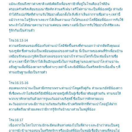
แม้จะเขียนถึงชาวต่างชาติ แต่ยังคิดถึงเพื่อนชาวยิวที่อยู่ในโรมคือเฮโรดิอิน
ครอบครัวคริสเตียนของนาซิลสัส ส่วนตรีเฟนา ตรีโฟสาน่าจะเป็นพี่น้องหญิง ท่านยัง
จำได้ถึงเปอร์ซิสที่ทำงานรับใช้อย่างตั้งอกตั้งใจ สิ่งที่เราเห็นจากรายชื่อต่าง ๆ เหล่านี้
แม้ว่าเราจะไม่รู้จักเขาเลย เราได้เห็นความเอาใจใส่ของเปาโลที่มีต่อพี่น้อง การรับใช้
พระเจ้าไม่ได้หมายความว่าเอาแค่สอน เทศนา แต่นี่เป็นการรับใช้อย่างใกล้ชิด และ
รู้จักกันเป็นส่วนตัว
โรม 16:13-14
ความสนิทสนมของพี่น้องกับท่านเปาโลมีชัดขึ้นตรงที่ท่านบอกว่า ฝากคิดถึงคุณแม่
ของรูฟัส ซึ่งท่านนับเป็นเหมือนคุณแม่ของท่านด้วย นี่เป็นภาพของคนที่รักเพื่อนบ้าน
เหมือนรักตนเอง รูฟัสเป็นห่วงแม่ของเขาอย่างไร ท่านเปโตรก็เป็นเช่นนั้นรายชื่อ
ต่าง ๆ เหล่านี้ทำให้เราได้เห็นอีกมุมหนึ่งในการอธิษฐานของท่านเปาโล ท่านน่าจะ
อธิษฐานเผื่อพี่น้องตามรายชื่อต่าง ๆ เหล่านี้ และยังมีพี่น้องในคริสตจักรเมืองอื่น ๆ ที่
ท่านอธิษฐานเผื่อเป็นรายตัว
โรม 16:15-16
สองคนแรกน่าจะเป็นสามีภรรยาเพราะท่านเปาโลพูดถึงคู่กัน ส่วนเนเรอัสมีน้องสาว
ที่เชื่อพระเจ้าโอลิมปัสก็ยังมีพี่น้องชายหญิงที่เป็นผู้เชื่อซึ่งอาศัยอยู่ด้วยกัน ท่านขอให้
พวกเขาทักทายกันด้วยการจูบแก้มอย่างบริสุทธิ์ ซึ่งเป็นการทักทายแบบ
ตะวันออกกลางจะมีการเอาแก้มชนกันทีละข้างคริสตจักรที่ท่านเปาโลอยู่ได้ฝาก
ความคิดถึงมาด้วยแสดงว่ามีการรู้จักกันบ้างบางส่วนในหมู่พี่น้อง
โรม 16:17
เนื่องจากในโลกโบราณ มักจะมีคนเดินทางท่องไปในที่ต่าง ๆ และอ้างว่าตนเป็นครู
อาจารย์ เข้ามาขอสอนในคริสตจักร หรือแม้แต่พี่น้องในหมู่ผู้เชื่อมีบางคนที่สอนไม่