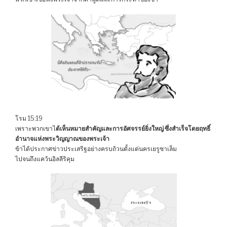
โรม 15:19
เพราะพวกเขาไ
ด้เห็นหมายสำคัญและการอัศจรรย์ยิ่งใหญ่ ซึ่งสำเร็จโดยฤทธิ์
อำนาจแห่งพระวิญญาณของพระเจ้า
ข้าได้ประกาศข่าวประเสริฐอย่างครบถ้วนตั้งแต่นครเยรูซาเล็ม
ไปจนถึงแคว้นอิลลีริคุม