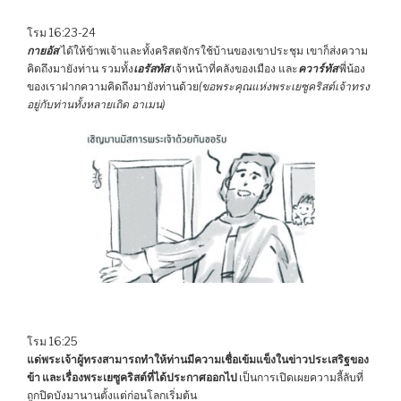
โรม 16:23-24
กายอัส
ได้ให้ข้าพเจ้าและทั้งคริสตจักรใช้บ้านของเขาประชุม เขาก็ส่งความ
คิดถึงมายังท่าน รวมทั้ง
เอรัสทัส
เจ้าหน้าที่คลังของเมือง และ
ควาร์ทัส
พี่น้อง
ของเราฝากความคิดถึงมายังท่านด้วย
(ขอพระคุณแห่งพระเยซูคริสต์เจ้าทรง
อยู่กับท่านทั้งหลายเถิด อาเมน)
โรม 16:25
แด่พระเจ้าผู้ทรงสามารถทำให้ท่านมีความเชื่อเข้มแข็งในข่าวประเสริฐของ
ข้า และเรื่องพระเยซูคริสต์ที่ได้ประกาศออกไป
เป็นการเปิดเผยความลี้ลับที่
ถูกปิดบังมานานตั้งแต่ก่อนโลกเริ่มต้น