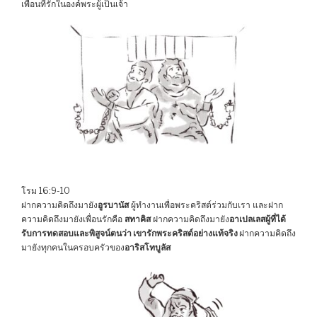
เพื่อนที่รักในองค์พระผู้เป็นเจ้า
โรม 16:9-10
ฝากความคิดถึงมายัง
อูรบานัส
ผู้ทำงานเพื่อพระคริสต์ร่วมกับเรา และฝาก
ความคิดถึงมายังเพื่อนรักคือ
สทาคิส
ฝากความคิดถึงมายัง
อาเปลเลสผู้ที่ได้
รับการทดสอบและพิสูจน์ตนว่า เขารักพระคริสต์อย่างแท้จริง
ฝากความคิดถึง
มายังทุกคนในครอบครัวของ
อาริสโทบูลัส