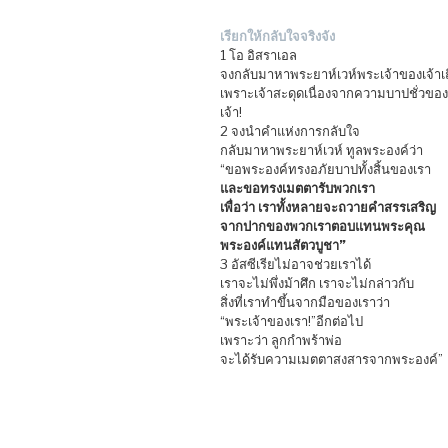
เรียกให้กลับใจจริงจัง
1 โอ อิสราเอล
จงกลับมาหาพระยาห์เวห์พระเจ้าของเจ้าเ
เพราะเจ้าสะดุดเนื่องจากความบาปชั่วของ
เจ้า!
2 จงนำคำแห่งการกลับใจ
กลับมาหาพระยาห์เวห์ ทูลพระองค์ว่า
“ขอพระองค์ทรงอภัยบาปทั้งสิ้นของเรา
และขอทรงเมตตารับพวกเรา
เพื่อว่า เราทั้งหลายจะถวายคำสรรเสริญ
จากปากของพวกเราตอบแทนพระคุณ
พระองค์แทนสัตวบูชา”
3 อัสซีเรียไม่อาจช่วยเราได้
เราจะไม่พึ่งม้าศึก เราจะไม่กล่าวกับ
สิ่งที่เราทำขึ้นจากมือของเราว่า
“พระเจ้าของเรา!”อีกต่อไป
เพราะว่า ลูกกำพร้าพ่อ
จะได้รับความเมตตาสงสารจากพระองค์”