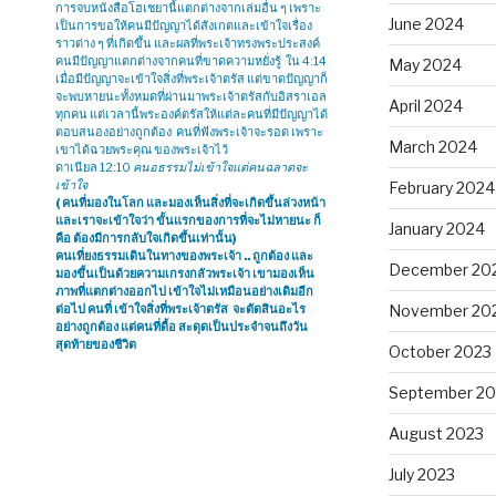
การจบหนังสือโฮเชยานี้แตกต่างจากเล่มอื่น ๆ เพราะ
June 2024
เป็นการขอให้คนมีปัญญาได้สังเกตและเข้าใจเรื่อง
ราวต่าง ๆ ที่เกิดขึ้น และผลที่พระเจ้าทรงพระประสงค์
คนมีปัญญาแตกต่างจากคนที่ขาดความหยั่งรู้ ใน 4:14
May 2024
เมื่อมีปัญญาจะเข้าใจสิ่งที่พระเจ้าตรัส แต่ขาดปัญญาก็
จะพบหายนะทั้งหมดที่ผ่านมาพระเจ้าตรัสกับอิสราเอล
April 2024
ทุกคน แต่เวลานี้พระองค์ตรัสให้แต่ละคนที่มีปัญญาได้
ตอบสนองอย่างถูกต้อง คนที่ฟังพระเจ้าจะรอด เพราะ
March 2024
เขาได้ฉวยพระคุณ ของพระเจ้าไว้
ดาเนียล 12:10
คนอธรรมไม่เข้าใจแต่คนฉลาดจะ
เข้าใจ
February 2024
( คนที่มองในโลก และมองเห็นสิ่งที่จะเกิดขึ้นล่วงหน้า
และเราจะเข้าใจว่า ขั้นแรกของการที่จะไม่หายนะ ก็
January 2024
คือ ต้องมีการกลับใจเกิดขึ้นเท่านั้น)
คนเที่ยงธรรมเดินในทางของพระเจ้า .. ถูกต้อง และ
December 20
มองขึ้นเป็นด้วยความเกรงกลัวพระเจ้า เขามองเห็น
ภาพที่แตกต่างออกไป เข้าใจไม่เหมือนอย่างเดิมอีก
November 20
ต่อไป คนที่ เข้าใจสิ่งที่พระเจ้าตรัส จะตัดสินอะไร
อย่างถูกต้อง แต่คนที่ดื้อ สะดุดเป็นประจำจนถึงวัน
สุดท้ายของชีวิต
October 2023
September 20
August 2023
July 2023