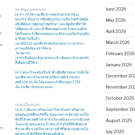
June 2026
พระสัญญาแห่งพระพร
14:4 การไร้ความเชื่อ (การหลงไปจากทางของ
ก
พระเจ้า) เป็นอาการที่เหมือนกับบาปเป็นโรคร้ายชนิด
May 2026
หนึ่งที่ต้องการผู้ช่วยบำบัดรักษา และมีผู้เดียวที่ทำให้
ได้คือพระเจ้า พระเจ้าที่ทรงหยุดโกรธ ถ้าพระองค์ไม่
April 2026
ก
ได้เป็นพระเจ้าที่ทรงอดทนนาน อิสราเอลก็คงไม่เหลือ
มาถึงทุกวันนี้แล้ว
March 2026
เยเรมีย์ 3:22 บุตรที่กลับสัตย์จงกลับมา เราจะรักษา
จะ
ความอสัตย์ของเจ้าให้หาย
โฮเชยา 6:1
February 2026
เราจำเป็นต้องกลับมาหาพระเจ้า เพื่อพระเจ้าจะทรงทำ
สิ่งดีอย่างนี้ให้เรา
January 2026
14:5 พระเจ้าจะทรงเป็นน้ำค้างคือที่มาของการเติบโต
December 20
ของพืช พระเจ้าจะทรงช่วยให้เขาหยั่งรากลงไป
สดุดี 104:16
ต้นไม้ของพระเจ้าที่ทรงปลูกไว้ได้
November 20
อิ่ม..สนซีดาร์แห่งเลบานอน
October 2025
เขาจะเป็นพระพร
September 2
14:6-7 เมื่อกล่าวถึงมะกอก ก็เท่ากับกล่าวถึงความ
อุดมสมบูรณ์ที่จะเกิดขึ้น ต้นมะกอก จะมีอายุนานเป็น
พันปีได้เลย สดุดี 58:6
ข้าเป็นเหมือนมะกอกเขียวสด
August 2025
ในพระนิเวศของพระเจ้า
พระเจ้าไม่ได้ให้สิ่งที่งดงาม
ขา
ชั่วเวลาสั้น ๆ แต่เป็นเวลานานชั่วชีวิต ความงดงามไม่
July 2025
พอ พระเจ้ายังให้ส่งกลิ่นหอมอีกด้วย