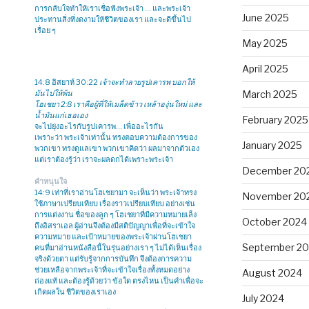
การกลับใจทำให้เราเชื่อฟังพระเจ้า … และพระเจ้า
June 2025
ประทานสิ่งที่งดงามให้ชีวิตของเรา และจะดีขึ้นไป
เรื่อย ๆ
May 2025
April 2025
14:8 อิสยาห์ 30:22
เจ้าจะทำลายรูปเคารพ บอกให้
มันไปให้พ้น
March 2025
โฮเชยา 2:8 เราคือผู้ที่ให้เมล็ดข้าว เหล้าองุ่นใหม่ และ
น้ำมันแก่เธอเอง
February 2025
จะไปยุ่งอะไรกับรูปเคารพ… เพื่ออะไรกัน
เพราะว่า พระเจ้าเท่านั้น ทรงตอบความต้องการของ
January 2025
พวกเขา ทรงดูแลเขา พวกเขาคิดว่า ผลมาจากตัวเอง
แต่เราต้องรู้ว่า เราจะผลดกได้เพราะพระเจ้า
December 20
คำหนุนใจ
14:9 เท่าที่เราอ่านโฮเชยามา จะเห็นว่า พระเจ้าทรง
November 20
ใช้ภาษาเปรียบเทียบ เรื่องราวเปรียบเทียบ อย่างเช่น
การแต่งงาน ชื่อของลูก ๆ โฮเชยาที่มีความหมายเล็ง
October 2024
ถึงอิสราเอล ผู้อ่านจึงต้องมีสติปัญญาเพื่อที่จะเข้าใจ
ความหมาย และเป้าหมายของพระเจ้าผ่านโฮเชยา
September 2
คนที่มาอ่านหนังสือนี้ในรุ่นอย่างเรา ๆ ไม่ได้เห็นเรื่อง
จริงด้วยตา แต่รับรู้จากการบันทึก จึงต้องการความ
ช่วยเหลือจากพระเจ้าที่จะเข้าใจเรื่องทั้งหมดอย่าง
August 2024
ถ่องแท้ และต้องรู้ด้วยว่า ข้อใด ตรงไหน เป็นคำเพื่อจะ
เกิดผลใน ชีวิตของเราเอง
July 2024