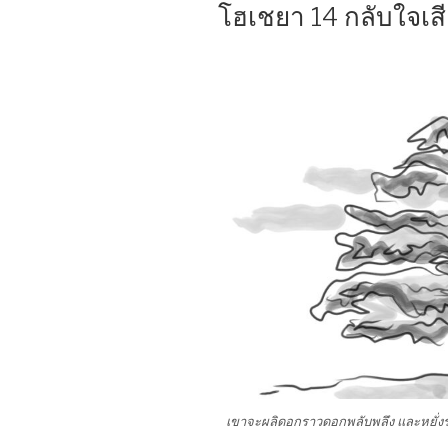
ON
โฮเชยา 14 กลับใจเส
เขาจะผลิดอกราวดอกพลับพลึง และหยั่ง