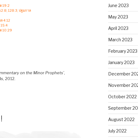
June 2023
ิต 19:2
 52:8; 128:3; ปฐมกาล
May 2023
ยล 4:12
 15:4
April 2023
ิต 10:29
March 2023
February 2023
January 2023
mmentary on the Minor Prophets’
,
December 20
s, 2012.
November 20
October 2022
September 20
!
August 2022
July 2022