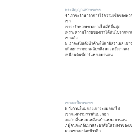
พระสัญญาแห่งพระพร
4 “เราจะรักษาอาการไร้ความเชื่อของพว
เขา
เราจะรักพวกเขาอย่างไม่มีที่สิ้นสุด
เพราะความโกรธของเราได้หันไปจากพว
เขาแล้ว
5 เราจะเป็นดั่งน้ำค้างให้แก่อิสราเอล เขา
ผลิดอกราวดอกพลับพลึง และหยั่งรากลง
เหมือนต้นซีดาร์แห่งเลบานอน
เขาจะเป็นพระพร
6 กิ่งก้านใหม่ของเขาจะแผ่ออกไป
เขาจะงดงามราวต้นมะกอก
จะส่งกลิ่นหอมเหมือนป่าแห่งเลบานอน
7 ผู้คนจะกลับมาและอาศัยในร่มเงาของเ
พวกเขาจะปลูกข้าวอีก