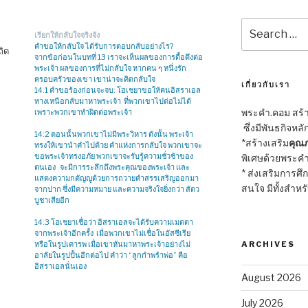
Search
เรียกให้กลับใจจริงจัง
for:
คำขอให้กลับใจ ได้รับการตอบกลับอย่างไร?
ถิด
จากข้อก่อนในบทที่ 13 เราจะเห็นผลของการดื้อดึงต่อ
พระเจ้า ผลของการที่ไม่กลับใจ หากคน ๆ หนึ่งรัก
ครอบครัวของเขา เขาน่าจะคิดกลับใจ
เกี่ยวกับเรา
14:1 คำขอร้องก่อนจะจบ: โฮเชยาขอให้คนอิสราเอล
ทางเหนือกลับมาหาพระเจ้า ที่พวกเขาไปต่อไม่ได้
พระคำ.คอม สร้าง
เพราะพวกเขาทำผิดต่อพระเจ้า
ซึ่งมีพันธกิจหลั
14:2 ตอนนั้นพวกเขาไม่มีพระวิหาร ดังนั้น พระเจ้า
*สร้างเสริม
คุณภ
ทรงให้เขานำคำไปด้วย คำแห่งการกลับใจ พวกเขาจะ
ขอพระเจ้าทรงอภัย พวกเขาจะรับรู้ความชั่วช้าของ
พิเศษด้วยพระคำ
ตนเอง จะมีการระลึกถึงพระคุณของพระเจ้า และ
* ส่งเสริมการศึ
แสดงความกตัญญูด้วยการถวายคำสรรเสริญออกมา
สนใจ มีทั้งสำหร
จากปาก ซึ่งมีความหมาย และความจริงใจยิ่งกว่า สัตว
บูชาเสียอีก
14:3 โฮเชยาเชื่อว่า อิสราเอลจะได้รับความเมตตา
จากพระเจ้าอีกครั้ง เมื่อพวกเขาไม่เชื่อในอัสซีเรีย
หรือในรูปเคารพ เมื่อเขาหันมาหาพระเจ้าอย่างไม่
ARCHIVES
อาลัยในรูปปั้นอีกต่อไป คำว่า “ลูกกำพร้าพ่อ” คือ
อิสราเอลนั่นเอง
August 2026
July 2026