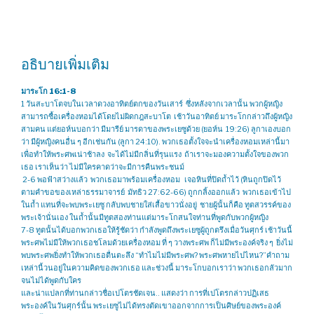
อธิบายเพิ่มเติม
มาระโก 16:1-8
1 วันสะบาโตจบในเวลาดวงอาทิตย์ตกของวันเสาร์ ซึ่งหลังจากเวลานั้น พวกผู้หญิง
สามารถซื้อเครื่องหอมได้โดยไม่ผิดกฎสะบาโต เช้าวันอาทิตย์ มาระโกกล่าวถึงผู้หญิง
สามคน แต่ยอห์นบอกว่า มีมารีย์ มารดาของพระเยซูด้วย (ยอห์น 19:26) ลูกาเองบอก
ว่า มีผู้หญิงคนอื่น ๆ อีกเช่นกัน (ลูกา 24:10). พวกเธอตั้งใจจะนำเครื่องหอมเหล่านี้มา
เพื่อทำให้พระศพเน่าช้าลง จะได้ไม่มีกลิ่นที่รุนแรง ถ้าเราจะมองความตั้งใจของพวก
เธอ เราเห็นว่า ไม่มีใครคาดว่าจะมีการคืนพระชนม์
2-6 พอฟ้าสว่างแล้ว พวกเธอมาพร้อมเครื่องหอม เจอหินที่ปิดถ้ำไว้ (หินถูกปิดไว้
ตามคำขอของเหล่าธรรมาจารย์ มัทธิว 27:62-66) ถูกกลิ้งออกแล้ว พวกเธอเข้าไป
ในถ้ำ แทนที่จะพบพระเยซู กลับพบชายใส่เสื้อขาวนั่งอยู่ ชายผู้นั้นก็คือ ทูตสวรรค์ของ
พระเจ้านั่นเอง ในถ้ำนั้นมีทูตสองท่านแต่มาระโกสนใจท่านที่พูดกับพวกผู้หญิง
7-8 ทูตนั้นได้บอกพวกเธอให้รู้ชัดว่า กำลังพูดถึงพระเยซูผู้ถูกตรึงเมื่อวันศุกร์ เช้าวันนี้
พระศพไม่มีให้พวกเธอชโลมด้วยเครื่องหอม ที่ ๆ วางพระศพ ก็ไม่มีพระองค์จริง ๆ ยิ่งไม่
พบพระศพยิ่งทำให้พวกเธอตื่นตะลึง “ทำไมไม่มีพระศพ? พระศพหายไปไหน?”คำถาม
เหล่านี้วนอยู่ในความคิดของพวกเธอ และช่วงนี้ มาระโกบอกเราว่า พวกเธอกลัวมาก
จนไม่ได้พูดกับใคร
และน่าแปลกที่ท่านกล่าวชื่อเปโตรชัดเจน​.. แสดงว่า การที่เปโตรกล่าวปฏิเสธ
พระองค์ในวันศุกร์นั้น พระเยซูไม่ได้ทรงตัดเขาออกจากการเป็นศิษย์ของพระองค์