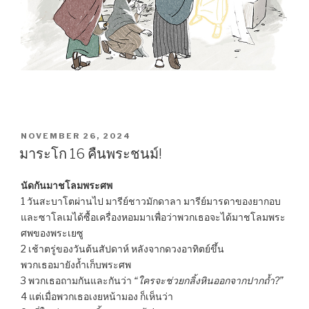
POSTED
NOVEMBER 26, 2024
ON
มาระโก 16 คืนพระชนม์!
นัดกันมาชโลมพระศพ
1 วันสะบาโตผ่านไป มารีย์ชาวมักดาลา มารีย์มารดาของยากอบ
และซาโลเมได้ซื้อเครื่องหอมมาเพื่อว่าพวกเธอจะได้มาชโลมพระ
ศพของพระเยซู
2 เช้าตรู่ของวันต้นสัปดาห์ หลังจากดวงอาทิตย์ขึ้น
พวกเธอมายังถ้ำเก็บพระศพ
3 พวกเธอถามกันและกันว่า
“ใครจะช่วยกลิ้งหินออกจากปากถ้ำ?”
4 แต่เมื่อพวกเธอเงยหน้ามอง ก็เห็นว่า