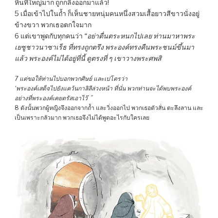
หินที่ใหญ่มาก ถูกกลิ้งออกมาแล้ว!
5 เมื่อเข้าไปในถ้ำ ก็เห็นชายหนุ่มคนหนึ่งสวมเสื้อยาวสีขาวนั่งอยู่
ข้างขวา พวกเธอตกใจมาก
6 แต่เขาพูดกับทุกคนว่า
“อย่าตื่นตระหนกไปเลย ท่านมาหาพระ
เยซูชาวนาซาเร็ธ ที่ทรงถูกตรึง พระองค์ทรงคืนพระชนม์ขึ้นมา
แล้ว พระองค์ไม่ได้อยู่ที่นี้ ดูตรงที่ ๆ เขาวางพระศพสิ
7 แต่ขอให้ท่านไปบอกพวกศิษย์ และเปโตรว่า
‘พระองค์เสด็จไปยังแคว้นกาลิลีล่วงหน้า ที่นั่น พวกท่านจะได้พบพระองค์
อย่างที่พระองค์เคยตรัสเอาไว้’ ”
8 ดังนั้นพวกผู้หญิงจึงออกจากถ้ำ และวิ่งออกไป พวกเธอตัวสั่น ตะลึงลาน และ
เป็นเพราะกลัวมาก พวกเธอจึงไม่ได้พูดอะไรกับใครเลย