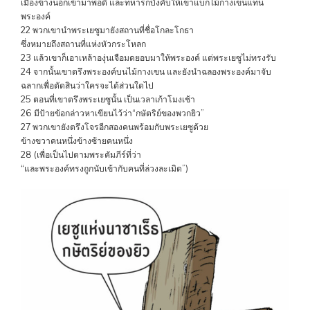
เมืองข้างนอกเข้ามาพอดี และทหารก็บังคับให้เขาแบกไม้กางเขนแทน
พระองค์
22 พวกเขานำพระเยซูมายังสถานที่ชื่อโกละโกธา
ซึ่งหมายถึงสถานที่แห่งหัวกระโหลก
23 แล้วเขาก็เอาเหล้าองุ่นเจือมดยอบมาให้พระองค์ แต่พระเยซูไม่ทรงรับ
24 จากนั้นเขาตรึงพระองค์บนไม้กางเขน และยังนำฉลองพระองค์มาจับ
ฉลากเพื่อตัดสินว่าใครจะได้ส่วนใดไป
25 ตอนที่เขาตรึงพระเยซูนั้น เป็นเวลาเก้าโมงเช้า
26 มีป้ายข้อกล่าวหาเขียนไว้ว่า“กษัตริย์ของพวกยิว”
27 พวกเขายังตรึงโจรอีกสองคนพร้อมกับพระเยซูด้วย
ข้างขวาคนหนึ่งข้างซ้ายคนหนึ่ง
28 (เพื่อเป็นไปตามพระคัมภีร์ที่ว่า
“และพระองค์ทรงถูกนับเข้ากับคนที่ล่วงละเมิด”)