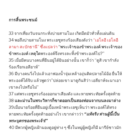
การสิ้นพระชนม์
33 จากเที่ยงวันจนกระทั่งบ่ายสามโมง เกิดมืดมัวทั่วทั้งแผ่นดิน
34 พอถึงบ่ายสามโมง พระเยซูทรงร้องเสียงดังว่า
“เอโลอี เอโลอี
ลามา สะบักธานี” ซึ่งแปลว่า
“พระเจ้าของข้าพระองค์ พระเจ้าของ
ข้าพระองค์ เหตุใด
พระองค์จึงทรงละทิ้งข้าพระองค์ไป?”
35 เมื่อมีคนบางคนที่ยืนอยู่ได้ยินอย่างนั้น เขาก็ว่า “ดูสิ เขากำลัง
ร้องเรียกเอลียาห์”
36 มีบางคนวิ่งไปแล้วเอาฟองน้ำจุ่มเหล้าองุ่นติดปลายไม้อ้อ ยื่นให้
พระองค์ได้จิบ แล้วพูดว่า”ปล่อยเขา มาดูกันสิว่า เอลียาห์จะมาเอา
เขาลงไปหรือไม่”
37 แต่พระเยซูทรงร้องออกมาเสียงดัง และหายพระทัยครั้งสุดท้าย
38
และม่านในพระวิหารก็ขาดออกเป็นสองท่อนจากบนลงมาล่าง
39เมื่อนายร้อยที่ยืนอยู่เบื้องหน้าพระเยซูเห็นว่า พระองค์ได้ทรง
หายพระทัยครั้งสุดท้ายอย่างไร เขากล่าวว่า
“แท้จริง ท่านผู้นี้เป็น
พระบุตรของพระเจ้า!”
40 มีพวกผู้หญิงเฝ้ามองดูอยู่ห่าง ๆ ซึ่งในหมู่ผู้หญิงก็มี มารีย์ชาวมัก