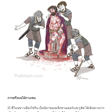
การตรึงบนไม้กางเขน
21 ซีโมนชาวเมืองไซรีน เป็นบิดาของอเล็กซานเดอร์และรูฟัส ได้เดินทางจาก