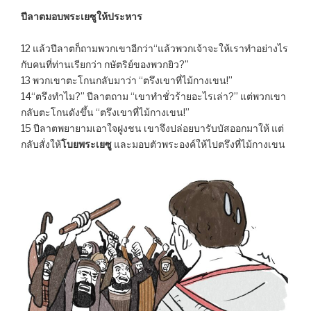
ปีลาตมอบพระเยซูให้ประหาร
12 แล้วปีลาตก็ถามพวกเขาอีกว่า“แล้วพวกเจ้าจะให้เราทำอย่างไร
กับคนที่ท่านเรียกว่า กษัตริย์ของพวกยิว?”
13 พวกเขาตะโกนกลับมาว่า “ตรึงเขาที่ไม้กางเขน!”
14“ตรึงทำไม?” ปีลาตถาม “เขาทำชั่วร้ายอะไรเล่า?” แต่พวกเขา
กลับตะโกนดังขึ้น “ตรึงเขาที่ไม้กางเขน!”
15 ปีลาตพยายามเอาใจฝูงชน เขาจึงปล่อยบารับบัสออกมาให้ แต่
กลับสั่งให้
โบยพระเยซู
และมอบตัวพระองค์ให้ไปตรึงที่ไม้กางเขน