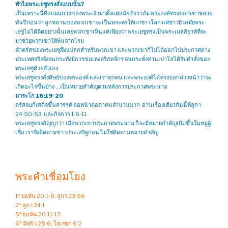
ทำไมพระเยซูทรงสั่งแบบนั้น?
เป็นเพราะนี่คือแผนการของพระเจ้ามาตั้งแต่สมัยอับราอัม พระองค์ทรงบอกเขาหลาย
พันปีก่อนว่า ลูกหลานของพวกเขาจะเป็นพระพรให้แก่ชาวโลก แต่ชาวยิวสมัยพระ
เยซูไม่ได้คิดอย่างนั้นเลยพวกเขาเห็นแค่เพียงว่า พระเยซูทรงเป็นพระเมสสิยาห์ที่จะ
มาช่วยพวกเขาให้พ้นจากโรม
คำตรัสของพระเยซูจึงแปลกสำหรับพวกเขา และพวกเขาก็ไม่ได้ออกไปประกาศต่าง
ประเทศจริงจังจนกระทั่งมีการข่มเหงคริสตจักร จนกระทั่งท่านเปาโลได้รับคำสั่งของ
พระเยซูด้วยตัวเอง
พระเยซูทรงสั่งศิษย์ของพระองค์ และเราทุกคน และพระองค์ได้ทรงบอกล่วงหน้าว่าจะ
เกิดอะไรขึ้นบ้าง …เป็นหมายสำคัญตามหลังการประกาศพระนาม
มาระโก 16:19-20
ตรัสจบก็เสด็จขึ้นสวรรค์ ต่อหน้าต่อตาคนจำนวนมาก อ่านเรื่องเดียวกันนี้ที่ลูกา
24:50-53 และกิจการ 1:6-11
พระเยซูทรงสัญญาว่า เมื่อพวกเขาประกาศพระนาม ก็จะมีหมายสำคัญเกิดขึ้นในหมู่ผู้
เชื่อ เราจึงติดตามข่าวประเสริฐก่อน ไม่ใช่ติดตามหมายสำคัญ
พระคำเชื่อมโยง
1* ยอห์น 20:1-8; ลูกา 23:56
2* ลูกา 24:1
5* ยอห์น 20:11-12
6* มัทธิว 28:6; โฮเชยา 6:2