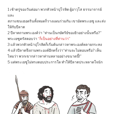
1 เช้าตรู่ของวันต่อมา พวกหัวหน้าปุโรหิต ผู้อาวุโส ธรรมาจารย์
และ
สภาแซนเฮอดรินทั้งหมดก็วางแผนร่วมกัน เขามัดพระเยซู และส่ง
ให้กับปีลาต
2 ปีลาตถามพระองค์ว่า “ท่านเป็นกษัตริย์ของยิวอย่างนั้นหรือ?”
พระเยซูตรัสตอบว่า
“ก็เป็นอย่างที่ท่านว่า”
3 แล้วพวกหัวหน้าปุโรหิตก็เริ่มต้นกล่าวหาพระองค์หลายกระทง
4 แล้วปีลาตจึงถามพระองค์อีกครั้งว่า“ท่านจะไม่ตอบหรือ? เห็น
ไหมว่า พวกเขากล่าวหาท่านหลายอย่างขนาดนี้!”
5 แต่พระเยซูไม่ทรงตอบประการใด ทำให้ปีลาตประหลาดใจนัก