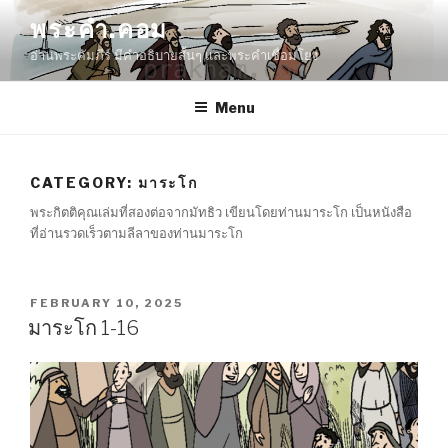
Skip
พระคำ.คอม
to
อ่านพระคัมภีร์ มีคำอธิบายสั้นๆ และพระคำเชื่อมโยง
content
Menu
CATEGORY:
มาระโก
พระกิตติคุณเล่มที่สองต่อจากมัทธิว เขียนโดยท่านมาระโก เป็นหนังสือ
ที่อ่านรวดเร็วตามลีลาของท่านมาระโก
POSTED
FEBRUARY 10, 2025
ON
มาระโก 1-16