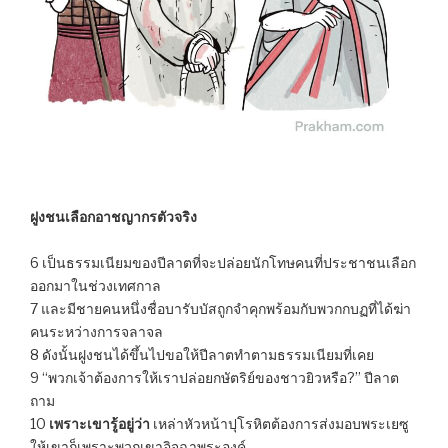
ฝูงชนเลือกอาชญากรตัวจริง
6 เป็นธรรมเนียมของปีลาตที่จะปล่อยนักโทษคนที่ประชาชนเลือก
ออกมาในช่วงเทศกาล
7 และมีชายคนหนึ่งชื่อบารับบัสถูกจำคุกพร้อมกับพวกกบฏที่ได้ฆ่า
คนระหว่างการจลาจล
8 ดังนั้นฝูงชนได้ขึ้นไปขอให้ปีลาตทำตามธรรมเนียมที่เคย
9 “พวกเจ้าต้องการให้เราปล่อยกษัตริย์ของชาวยิวหรือ?” ปีลาต
ถาม
10
เพราะเขารู้อยู่ว่า
เหล่าหัวหน้าปุโรหิตต้องการส่งมอบพระเยซู
ให้เขาก็เพราะพวกเขาอิจฉาพระองค์