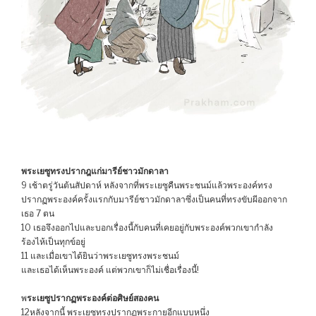
พระเยซูทรงปรากฎแก่มารีย์ชาวมักดาลา
9 เช้าตรู่วันต้นสัปดาห์ หลังจากที่พระเยซูคืนพระชนม์แล้วพระองค์ทรง
ปรากฏพระองค์ครั้งแรกกับมารีย์ชาวมักดาลาซึ่งเป็นคนที่ทรงขับผีออกจาก
เธอ 7 ตน
10 เธอจึงออกไปและบอกเรื่องนี้กับคนที่เคยอยู่กับพระองค์พวกเขากำลัง
ร้องไห้เป็นทุกข์อยู่
11 และเมื่อเขาได้ยินว่าพระเยซูทรงพระชนม์
และเธอได้เห็นพระองค์ แต่พวกเขาก็ไม่เชื่อเรื่องนี้!
พ
ระเยซูปรากฏพระองค์ต่อศิษย์สองคน
12หลังจากนี้ พระเยซูทรงปรากฏพระกายอีกแบบหนึ่ง