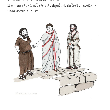
11 แต่เหล่าหัวหน้าปุโรหิต กลับปลุกปั่นฝูงชนให้เรียกร้องปีลาต
ปล่อยบารับบัสมาแทน