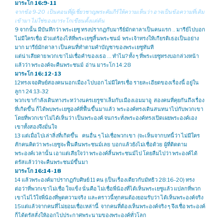
มาระโก 16:9-11
จากข้อ 9-20 เป็นตอนที่ผู้เชี่ยวชาญพระคัมภีร์ให้ความเห็นว่า อาจเป็นข้อความที่เติม
เข้ามา ไม่ใช่ของมาระโกเขียนตั้งแต่ต้น
9 จากนั้น มีบันทึกว่า พระเยซู ทรงปรากฏกับมารีย์มักดาลาเป็นคนแรก .. มารีย์ไปบอก
ไม่มีใครเชื่อ มัวแต่ร้องไห้ที่พระเยซูสิ้นพระชนม์ พระเจ้าทรงให้เกียรติเธอเป็นอย่าง
มาก มารีย์มักดาลา เป็นคนที่ทำตามคำบัญชาของพระเยซูทันที
แต่น่าเสียดาย พวกเขาไม่เชื่อคำของเธอ … ทำไม? ทั้ง ๆ ที่พระเยซูทรงบอกล่วงหน้า
แล้วว่า พระองค์จะคืนพระชนม์ อ่าน มาระโก 14:28
มาระโก 16: 12-13
12ทรงเจอศิษย์สองคนนอกเมือง ไปบอก ไม่มีใครเชื่อ รายละเอียดของเรื่องนี้ อยู่ใน
ลูกา 24:13-32
พวกเขากำลังเดินทางระหว่างนครเยรูซาเล็มกับเมืองเอมมาอู สองคนที่คุยกันถึงเรื่อง
ที่เกิดขึ้น ก็ได้พบพระเยซูองค์ที่ฟื้นขึ้นมาแล้ว พระองค์ทรงเดินสนทนาไปกับพวกเขา
โดยที่พวกเขาไม่ได้เห็นว่า เป็นพระองค์ จนกระทั่งพระองค์ทรงเปิดเผยพระองค์เอง
เขาทั้งสองจึงมั่นใจ
13 แต่เมื่อไปเล่าสิ่งที่เกิดขึ้น คนอื่น ๆ ไม่เชื่อพวกเขา (จะเห็นจากบทนี้ว่า ไม่มีใคร
สักคนคิดว่า พระเยซูจะฟื้นคืนพระชนม์เลย บอกแล้วยังไม่เชื่อด้วย ผู้ที่ติดตาม
พระองค์เวลานั้น เอาแต่เสียใจว่า พระองค์สิ้นพระชนม์ไป โดยลืมไปว่า พระองค์ได้
ตรัสแล้วว่าจะคืนพระชนม์ขึ้นมา
มาระโก 16:14-18
14 แล้วพระองค์มาปรากฏกับศิษย์ 11 คน (เป็นเรื่องเดียวกับมัทธิว 28:16-20) ทรง
ต่อว่าที่พวกเขาไม่เชื่อ ใจแข็ง นั่นคือ ไม่เชื่อพี่น้องที่ได้เห็นพระเยซูแล้ว แปลกที่พวก
เขาไม่ไว้ใจพี่น้องที่พูดความจริง และคราวนี้ทุกคนต้องยอมรับว่า ได้เห็นพระองค์จริง
15แต่แล้วจากคนที่ไม่ยอมเชื่อเหล่านี้ จากคนที่ต้องเห็นพระองค์จริง ๆ จึงเชื่อ พระองค์
ก็ได้ตรัสสั่งให้ออกไปประกาศพระนามของพระองค์ทั่วโลก