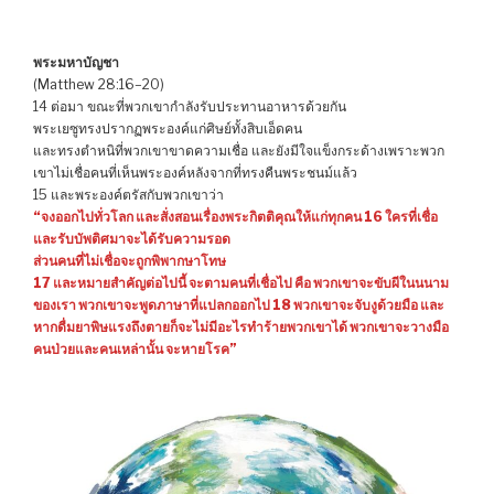
พระมหาบัญชา
(Matthew 28:16–20)
14 ต่อมา ขณะที่พวกเขากำลังรับประทานอาหารด้วยกัน
พระเยซูทรงปรากฏพระองค์แก่ศิษย์ทั้งสิบเอ็ดคน
และทรงตำหนิที่พวกเขาขาดความเชื่อ และยังมีใจแข็งกระด้างเพราะพวก
เขาไม่เชื่อคนที่เห็นพระองค์หลังจากที่ทรงคืนพระชนม์แล้ว
15 และพระองค์ตรัสกับพวกเขาว่า
“จงออกไปทั่วโลก และสั่งสอนเรื่องพระกิตติคุณให้แก่ทุกคน 16 ใครที่เชื่อ
และรับบัพติศมาจะได้รับความรอด
ส่วนคนที่ไม่เชื่อจะถูกพิพากษาโทษ
17 และหมายสำคัญต่อไปนี้ จะตามคนที่เชื่อไป คือ พวกเขาจะขับผีในนนาม
ของเรา พวกเขาจะพูดภาษาที่แปลกออกไป 18 พวกเขาจะจับงูด้วยมือ และ
หากดื่มยาพิษแรงถึงตายก็จะไม่มีอะไรทำร้ายพวกเขาได้ พวกเขาจะวางมือ
คนป่วยและคนเหล่านั้น จะหายโรค”