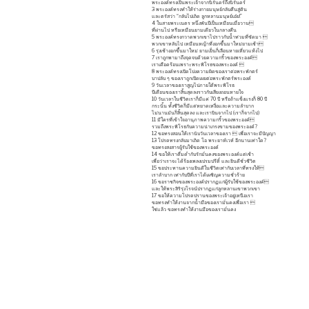
พระองค์ทรงเป็นพระเจ้าจากนิรันดร์ถึงนิรันดร์
3 พระองค์ทรงทำให้ร่างกายมนุษย์กลับคืนสู่ดิน
และตรัสว่า “กลับไปเถิด ลูกหลานมนุษย์เอ๋ย!”
4 ในสายพระเนตร หนึ่งพันปีเป็นเหมือนเมื่อวาน
ที่ผ่านไป หรือเหมือนยามเดียวในกลางคืน
5 พระองค์ทรงกวาดพวกเขาไปราวกับน้ำท่วมที่ซัดมา 
พวกเขาหลับไป เหมือนหญ้าที่งอกขึ้นมาใหม่ยามเช้า
6 รุ่งเช้างอกขึ้นมาใหม่ ยามเย็นก็เลือนหายเหี่ยวแห้งไป
7 เราถูกพามาถึงจุดจบด้วยความกริ้วของพระองค์
เราเดือดร้อนเพราะพระพิโรธของพระองค์ 
8 พระองค์ทรงเปิดโปงความผิดของเราต่อพระพักตร์
บาปลับ ๆ ของเราถูกเปิดเผยต่อพระพักตร์พระองค์
9 วันเวลาของเราสูญไปภายใต้พระพิโรธ
ปีเดือนของเราสิ้นสุดลงราวกับเสียงถอนหายใจ
10 วันเวลาในชีวิตเราก็มีแค่ 70 ปี หรือถ้าแข็งแรงก็ 80 ปี
กระนั้น ทั้งชีวิตก็มีแต่หยาดเหงื่อและความลำบาก
ไม่นานมันก็สิ้นสุดลง และเราบินจากไป (เราก็จากไป)
11 มีใครที่เข้าใจอานุภาพความกริ้วของพระองค์
รวมถึงพระพิโรธกับความน่าเกรงขามของพระองค์?
12 ขอทรงสอนให้เรานับวันเวลาของเรา  เพื่อเราจะมีปัญญา
13 โปรดทรงกลับมาเถิด โอ พระยาห์เวห์ อีกนานเท่าใด?
ขอทรงสงสารผู้รับใช้ของพระองค์
14 ขอให้เราดื่มด่ำกับรักมั่นคงของพระองค์แต่เช้า
เพื่อว่าเราจะได้ร้องเพลงเปรมปรีดิ์ และยินดีชั่วชีวิต
15 ขอประทานความยินดีในชีวิตเท่ากับเวลาที่ทรงให้
เราลำบาก เท่ากับปีที่เราได้เผชิญความชั่วร้าย
16 ขอราชกิจของพระองค์ปรากฏแก่ผู้รับใช้ของพระองค์
และให้พระสิริรุ่งโรจน์ปรากฏแก่ลูกหลานเขาพวกเขา
17 ขอให้ความโปรดปรานของพระเจ้าอยู่เหนือเรา
ขอทรงทำให้งานจากน้ำมือของเรามั่นคงเพื่อเรา 
ใช่แล้ว ขอทรงทำให้งานมือของเรามั่นคง