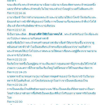
แย้งใด ๆ
ขณะเดียวกัน พระเจ้าทรงส่งอานาเนียมา แม้อานาเนียจะทัดทานพระเจ้าหน่อยหนึ่ง
แต่เขาก็ทำตามที่พระเจ้าทรงสั่ง ในใจอาจจะกลัวเปาโลอยู่บ้าง แต่ก็ไม่ฝืนพระเจ้า
กิจการ 22:14-16
อานาเนียเข้าใจการทำงานของพระเจ้า และเขาอธิบายให้เปาโลเข้าใจเช่นกัน และ
ยังบอกด้วยว่า หน้าที่สำคัญของเปาโลคือ การเป็นพยานเรื่องของพระเจ้าที่เปาโลได้
เห็น แล้วก็ควรรับบัพติศมาชำระบาปเสียก่อน
กิจการ 22:17-21
นี่เป็นรายละเอียด …
อีกอย่างที่ทำให้ยิวไม่อาจทนได้
.. พระเจ้าตรัสกับเปาโล เพื่อจะส่ง
เขาไปประกาศพระนามกับคนต่างชาติ
คนยิวเชื่อฝังใจว่า พระเจ้าทรงสร้างคนต่างชาติมาเพื่อทำให้นรกร้อนขึ้น พวกเขาดู
หมิ่นคนต่างชาติว่าต่ำ ไม่เป็นคนที่พระเจ้าทรงเลือกเหมือนพวกเขา พอถึงคำว่า
พระเจ้าทรงส่งให้เปาโลไปประกาศพระนามให้คนมาเชื่อพระเยซูผู้ที่พวกเขาพยายาม
ประหาร รับไม่ได้จริง ๆ
กิจการ 22:22-23
จึงเกิดโกลาหลขึ้นในหมู่ผู้คน เราจะเห็นเลยว่า กลุ่มคนเหล่านี้ถูกกระตุ้นให้โกรธได้
ง่ายมาก ๆ และคราวนี้ก็กลายเป็นเรื่องใหญ่ ไม่มีใครอยากให้โรมยกทัพมาจัดการ
กิจการ 22:24-25
นายทหารเข้ามาสงบความวุ่นวายโดยการหยุดคำของเปาโล จับเขาเข้าไปในกอง
ทหาร สั่งโบยทันที แต่..เปาโลแจ้งก่อนจะถูกโบยว่า เขาเป็นพลเมืองของโรม
กิจการ 22:26-29
การเป็นพลเมืองโรมมีสิทธิหลายอย่าง และวิธีจะเป็นพลเมืองก็มีหลายอย่าง เป็นมา
โดยกำเนิด อาจด้วยการซื้อสิทธิเป็นพลเมือง ดีที่เปาโลรีบบอก นายทหารจึงไม่ลงมือ
โบย
กิจการ 22:30