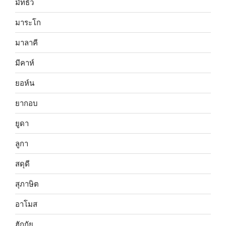
มัทธิว
มาระโก
มาลาคี
มีคาห์
ยอห์น
ยากอบ
ยูดา
ลูกา
สดุดี
สุภาษิต
อาโมส
ฮักกัย