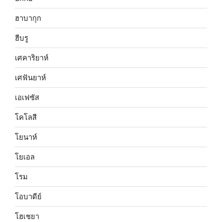
ฮาบากุก
ฮีบรู
เศคาริยาห์
เศฟันยาห์
เอเฟซัส
โคโลสี
โยนาห์
โยเอล
โรม
โอบาดีย์
โฮเชยา