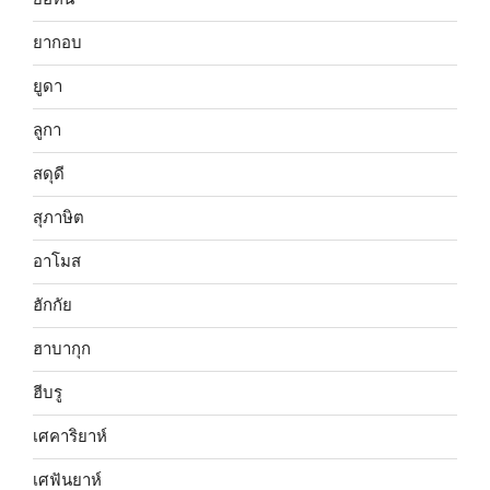
ยากอบ
ยูดา
ลูกา
สดุดี
สุภาษิต
อาโมส
ฮักกัย
ฮาบากุก
ฮีบรู
เศคาริยาห์
เศฟันยาห์