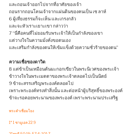
และถอนเจ้าออกไปจากที่อาศัยของเจ้า
ถอนรากถอนโคนเจ้าจากแผ่นดินของคนเป็น เซ ลาห์
6 ผู้เที่ยงธรรมก็จะเห็น และเกรงกลัว
และจะหัวเราะเยาะเขา กล่าวว่า
7 “นี่คือคนที่ไม่ยอมรับพระเจ้าให้เป็นกำลังของเขา
แต่วางใจในความมั่งคั่งขอตนเอง
และเสริมกำลังของตนให้เข้มแข็งด้วยความชั่วร้ายของตน”
ความเชื่อของดาวิด
8 แต่ข้าเป็นเหมือนต้นมะกอกเขียวในพระนิเวศของพระเจ้า
ข้าวางใจในพระเมตตาของพระเจ้าตลอดไปเป็นนิตย์
9 ข้าจะสรรเสริญพระองค์ตลอดไป
เพราะพระองค์ทรงทำสิ่งนั้น และต่อหน้าผู้บริสุทธิ์ของพระองค์
ข้าจะรอคอยพระนามของพระองค์ เพราะพระนามประเสริฐ
พระคำเชื่อมโยง
1* 1 ซามูเอล 22:9
2*สดุดี 50:19; 57:4; 101:7