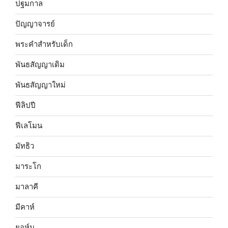
ปฐมกาล
ปัญญาจารย์
พระคำสำหรับเด็ก
พันธสัญญาเดิม
พันธสัญญาใหม่
ฟีลิปปี
ฟีเลโมน
มัทธิว
มาระโก
มาลาคี
มีคาห์
ยอห์น