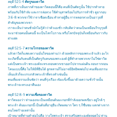
สดุดี 52:1-4
ศัตรูของดาวิด
ภาพที่เราเห็นจากคำของดาวิดตอนนี้ก็คือ คนที่เป็นศัตรูนั้น ใช้ปากทำลาย
พร้อมกับใช้กำลัง และการล่อลวง ใช้คำมุสาพร้อมไปกับการทำชั่ว ดูยากอบ
3:6-8 พวกเขาใช้วาจาเชือดเฉือน ทำลายผู้อื่น การหลอกลวงเป็นอาวุธที่
สำคัญของพวกเขา
เราจะเห็นว่าคนชั่วมักไม่รู้ตัวว่าตัวเองชั่ว กลับคิดว่าตนเป็นเหมือนวีรบุรุษที่
จะมาช่วยคนนั้นคนนี้ จะเป็นโลกโบราณ หรือโลกปัจจุบันก็เหมือนกันราวกับ
ฝาแฝด
สดุดี 52:5-7
ความโกรธของดาวิด
แล้วดาวิดก็แสดงความมั่นใจของท่านว่า ด้วยหลักการของพระเจ้าแล้ว อะไร
จะเกิดขึ้นกับคนที่เป็นศัตรูกับคนของพระองค์ ผู้ที่ทำลายพวกเขาไม่ใช่ดาวิด
แต่เป็นพระเจ้า พระองค์จะทรงถอนพวกเขาออกไปจากแผ่นดิน ถอนรากถอน
โคนแบบนี้คือ ไม่ให้มีที่ยืนได้ ลูกหลานก็ไม่อาจมีอิทธิพลต่อไป คนเที่ยงธรรม
เห็นแล้วก็จะเกรงกลัวพระเจ้าที่ทรงทำเช่นนั้น
คนเที่ยงธรรมเห็นชัดว่า คนที่รุ่งเรือง เข้มแข็งขึ้นมาด้วยความชั่วร้ายนั้น
พระเจ้าจะทรงเอาคืนเอง
สดุดี 52:8-9
ความเชื่อของดาวิด
ดาวิดมองว่า ท่านเองจะเป็นเหมือนต้นมะกอกที่กำลังออกผลเขียว อยู่ใกล้ ๆ
พระเจ้า ต้นมะกอกนี้ เป็นต้นที่อายุยืน เกิดผลมาก ใคร ๆ ก็ชื่นชม แตกต่างจาก
คนโหดร้ายเหล่านั้น
เป้าหมายที่ท่านทำต่อไปคือ วางใจพระเจ้า สรรเสริญพระองค์ตลอดไป ท่าน