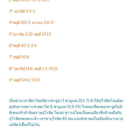
3* เยเรมีย์ 9:4-5
4*สดุดี 120:3, ยากอบ 3:6-9
5*สุภาษิต 2:22; สดุดี 27:13
6*สดุดี 40:3; 2:4
7* สดุดี 49:6
8* เยเรมีย์ 11:6; สดุดี 1:3; 92:12
9* สดุดี 54:6; 50:5
เป็นช่วงเวลาที่ดาวิดหนีจากซาอูล ( 1 ซามูเอล 21:1-7) ทำให้ปุโรหิตโนบต้อง
ถูกสังหารเพราะช่วยดาวิด (1 ซามูเอล 22:9-19) ในขณะที่คนของซาอูลไม่มี
สักคนกล้าทำอันตรายปุโรหิต โดเอก ชาวเอโดมเป็นคนเดียวที่กล้าลงมือกับ
ปุโรหิตของพระเจ้า เขาฆ่าปุโรหิต 85 คน และยังฆ่าคนในเมืองอีกมากมาย
แม้สัตว์เลี้ยงก็ไม่เว้น