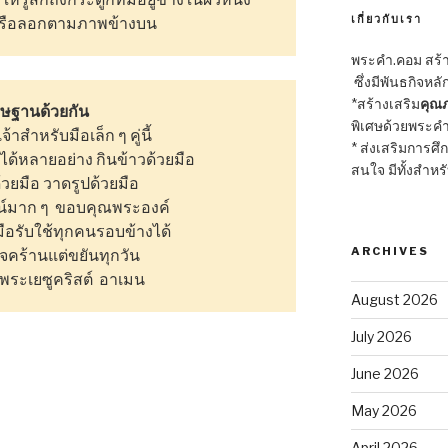
เกี่ยวกับเรา
ี หรือลอกตามภาพข้างบน
พระคำ.คอม สร้าง
ซึ่งมีพันธกิจหลั
*สร้างเสริม
คุณภ
ิษฐานด้วยกัน
พิเศษด้วยพระคำ
าสำหรับมือเล็ก ๆ คู่นี้
* ส่งเสริมการศึ
ด้หลายอย่าง กินข้าวด้วยมือ
สนใจ มีทั้งสำหร
ด้วยมือ วาดรูปด้วยมือ
ชน์มาก ๆ ขอบคุณพระองค์
มือรับใช้ทุกคนรอบข้างได้
ARCHIVES
ยจคร้านแต่ขยันทุกวัน
ระเยซูคริสต์ อาเมน
August 2026
July 2026
June 2026
May 2026
April 2026