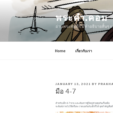
Skip
to
พระคำ.คอม
content
อ่านพระคัมภีร์ มีคำอธิบายสั้นๆ
Home
เกี่ยวกับเรา
POSTED
JANUARY 13, 2021
BY
PRAKH
ON
มือ 4-7
สำหรับเด็ก 4-7 ขวบ และต้องการผู้ใหญ่ช่วยคุยกันเรื่องมือ
จะพิมพ์ภาพไปใช้หรือจะวาดเองกันกับเด็กก็ได้ จุดสำคัญคือท