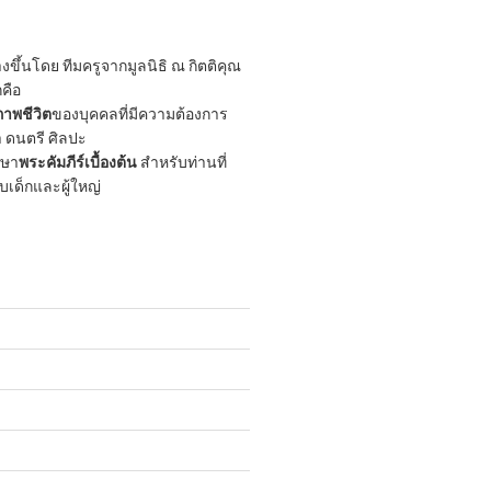
ขึ้นโดย ทีมครูจากมูลนิธิ ณ กิตติคุณ
กคือ
าพชีวิต
ของบุคคลที่มีความต้องการ
 ดนตรี ศิลปะ
กษา
พระคัมภีร์เบื้องต้น
สำหรับท่านที่
ับเด็กและผู้ใหญ่