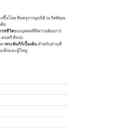
ขึ้นโดย ทีมครูจากมูลนิธิ ณ กิตติคุณ
กคือ
าพชีวิต
ของบุคคลที่มีความต้องการ
 ดนตรี ศิลปะ
กษา
พระคัมภีร์เบื้องต้น
สำหรับท่านที่
ับเด็กและผู้ใหญ่