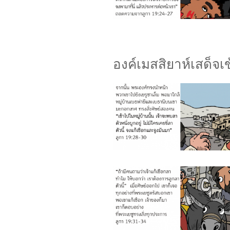
องค์เมสสิยาห์เสด็จเข