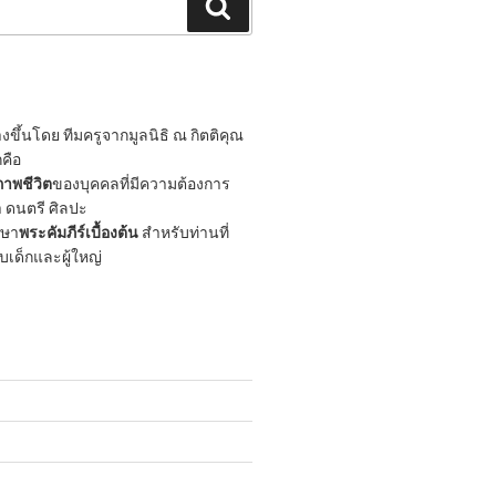
Search
ขึ้นโดย ทีมครูจากมูลนิธิ ณ กิตติคุณ
กคือ
าพชีวิต
ของบุคคลที่มีความต้องการ
 ดนตรี ศิลปะ
กษา
พระคัมภีร์เบื้องต้น
สำหรับท่านที่
ับเด็กและผู้ใหญ่