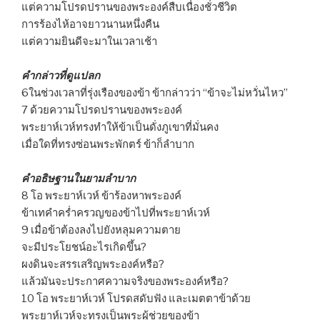
แต่ความโปรดปรานของพระองค์สืบเนื่องชั่วชีวิต
การร้องไห้อาจยาวนานหนึ่งคืน
แต่ความยินดีจะมาในเวลาเช้า
คำกล่าวที่ดูแปลก
6ในช่วงเวลาที่รุ่งเรืองของข้า ข้ากล่าวว่า “ข้าจะไม่หวั่นไหว”
7 ด้วยความโปรดปรานของพระองค์
พระยาห์เวห์ทรงทำให้ข้าเป็นดั่งภูเขาที่มั่นคง
เมื่อใดที่ทรงซ่อนพระพักตร์ ข้าก็ลำบาก
คำอธิษฐานในยามลำบาก
8 โอ พระยาห์เวห์ ข้าร้องหาพระองค์
ข้าเทคำคร่ำครวญของข้าไปที่พระยาห์เวห์
9 เมื่อข้าต้องลงไปยังหลุมความตาย
จะมีประโยชน์อะไรเกิดขึ้น?
ผงดินจะสรรเสริญพระองค์หรือ?
แล้วมันจะประกาศความจริงของพระองค์หรือ?
10 โอ พระยาห์เวห์ โปรดสดับฟัง และเมตตาข้าด้วย
พระยาห์เวห์จะทรงเป็นพระผู้ช่วยของข้า