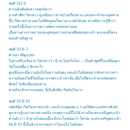
สดุดี 31:1-5
ความยินดีหลังความทุกข์ยาก
จากคำที่ดาวิดกล่าว ดูเหมือนว่าท่านป่วยเกือบตาย และพระเจ้าทรงฉุดท่าน
ขึ้น ให้หายป่วย และไม่มีศัตรูคนใดมาเยาะเย้ยได้เลย. ท่านมีความรู้สึกว่า
ป่วยครั้งนี้เป็นมาจากความผิดบาปของท่านเอง
เมื่อท่านสารภาพบาปและทูลขอความช่วยเหลือของพระเจ้า พระองค์ก็ทรง
ตอบคำอธิษฐาน
สดุดี 30:6-7
คำกล่าวที่ดูแปลก
ในยามที่รุ่งเรือง ดาวิดกล่าวว่า ข้าจะไม่หวั่นไหว … เป็นคำพูดที่ไม่เหมือนดา
วิดในบทอื่น ๆ สักเท่าไร
ดูเหมือนจะมีความมั่นใจในความมั่นคง แต่แล้วในข้อต่อมากลับสารภาพว่า
ความมั่นคงในชีวิตนั้นมาจากพระเจ้าเท่านั้น เมื่อไรที่พระเจ้าทรงซ่อนพระ
พักตร์ ไม่ฟังเสียงของท่าน
ท่านก็จะลำบากแน่นอน. นี่เป็นสิ่งที่ดาวิดมั่นใจมาก
สดุดี 30:8-10
กษัตริย์ดาวิดร้องหาพระเจ้า และอ้างเหตุผลต่าง ๆ ขอให้พระองค์ทรงฟังคำ
ทูล ท่านรู้แน่ว่าหากท่านหนีจากเหตุการณ์นี้ไปได้ ท่านก็จะสรรเสริญพระเจ้า
ท่านอ้างว่า ถ้าตายไปตอนนี้จะมีประโยชน์อะไร ใครล่ะ จะสรรเสริญพระเจ้า
ข้อ 8-10 นี้เป็นช่วงเวลาของการไม่แน่ใจ ไม่มั่นคง