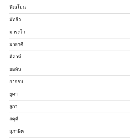
ฟีเลโมน
มัทธิว
มาระโก
มาลาคี
มีคาห์
ยอห์น
ยากอบ
ยูดา
ลูกา
สดุดี
สุภาษิต