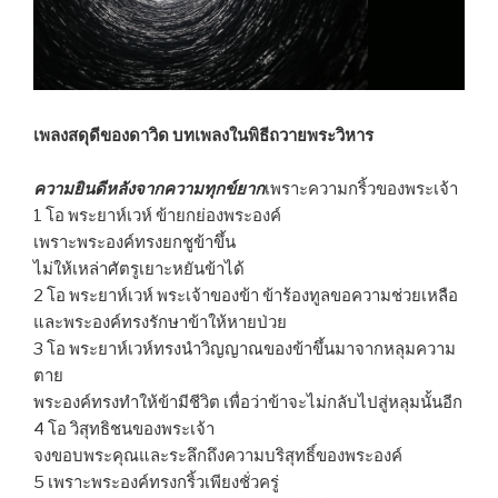
เพลงสดุดีของดาวิด บทเพลงในพิธีถวายพระวิหาร
ความยินดีหลังจากความทุกข์ยาก
เพราะความกริ้วของพระเจ้า
1 โอ พระยาห์เวห์ ข้ายกย่องพระองค์
เพราะพระองค์ทรงยกชูข้าขึ้น
ไม่ให้เหล่าศัตรูเยาะหยันข้าได้
2 โอ พระยาห์เวห์ พระเจ้าของข้า ข้าร้องทูลขอความช่วยเหลือ
และพระองค์ทรงรักษาข้าให้หายป่วย
3 โอ พระยาห์เวห์ทรงนำวิญญาณของข้าขึ้นมาจากหลุมความ
ตาย
พระองค์ทรงทำให้ข้ามีชีวิต เพื่อว่าข้าจะไม่กลับไปสู่หลุมนั้นอีก
4 โอ วิสุทธิชนของพระเจ้า
จงขอบพระคุณและระลึกถึงความบริสุทธิ์ของพระองค์
5 เพราะพระองค์ทรงกริ้วเพียงชั่วครู่