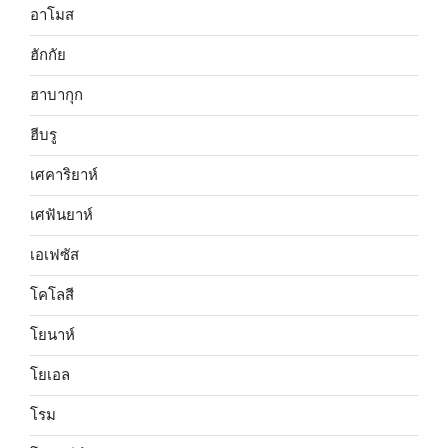
อาโมส
ฮักกัย
ฮาบากุก
ฮีบรู
เศคาริยาห์
เศฟันยาห์
เอเฟซัส
โคโลสี
โยนาห์
โยเอล
โรม