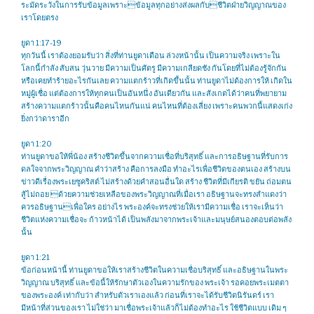
ระมัดระวังในการรับข้อมูลเพราะข้อมูลทุกอย่างส่งผลกับชีวิตฝ่ายวิญญาณของ
เราโดยตรง
ยูดา 1:17-19
ทุกวันนี้ เราต้องยอมรับว่า สิ่งที่ท่านยูดาเตือน ล่วงหน้านั้น เป็นความจริง เพราะใน
โลกนี้กำลัง สับสน วุ่นวาย มีความเป็นศัตรู มีความเกลียดชัง กันโดยที่ไม่ต้องรู้จักกัน
หรือเคยทำร้ายอะไรกันเลย ความแตกร้าวที่เกิดขึ้นนั้น ท่านยูดาไม่ต้องการให้ เกิดใน
หมู่ผู้เชื่อ แต่ต้องการให้ทุกคนเป็นอันหนึ่ง อันเดียวกัน และสังเกตได้ว่าคนที่พยายาม
สร้างความแตกร้าวนั้นคือคนไหนกันแน่ คนไหนที่ต้องเลี่ยง เพราะคนพวกนี้แสดงเก่ง
ยิ่งกว่าดาราอีก
ยูดา 1:20
ท่านยูดาขอให้พี่น้อง สร้างชีวิตขึ้นจากความเชื่อที่บริสุทธิ์ และการอธิษฐานที่รับการ
ดลใจจากพระวิญญาณ คำว่าสร้าง คือการลงมือ ทำอะไรเพื่อชีวิตของตนเอง สร้างบน
ข่าวดีเรื่องพระเยซูคริสต์ ไม่สร้างด้วยคำสอนอื่นใด สร้าง ชีวิตที่มีเกียรติ ขยัน ถ่อมตน
สู้ไม่ถอย ด้วยความช่วยเหลือของพระวิญญาณที่เมื่อเรา อธิษฐานจะทรงสำแดงว่า
ควรอธิษฐานเพื่อใคร อย่างไร พระองค์จะทรงช่วยให้เรามีความเชื่อ เราจะเห็นว่า
ชีวิตแห่งความเชื่อจะ ก้าวหน้าได้ เป็นพลังมาจากพระเจ้าและมนุษย์สนองตอบต่อพลัง
นั้น
ยูดา 1:21
ข้อก่อนหน้านี้ ท่านยูดาขอให้เราสร้างชีวิตในความเชื่อบริสุทธิ์ และอธิษฐานในพระ
วิญญาณ บริสุทธิ์ และข้อนี้ให้รักษาตัวเองในความรักของ พระเจ้า รอคอยพระเมตตา
ของพระองค์ เท่ากับว่า สำหรับตัวเราเองแล้ว ก่อนที่เราจะได้รับชีวิตนิรันดร์ เรา
มีหน้าที่ส่วนของเรา ไม่ใช่ว่า มาเชื่อพระเจ้าแล้วก็ไม่ต้องทำอะไร ใช้ชีวิตแบบ เดิม ๆ