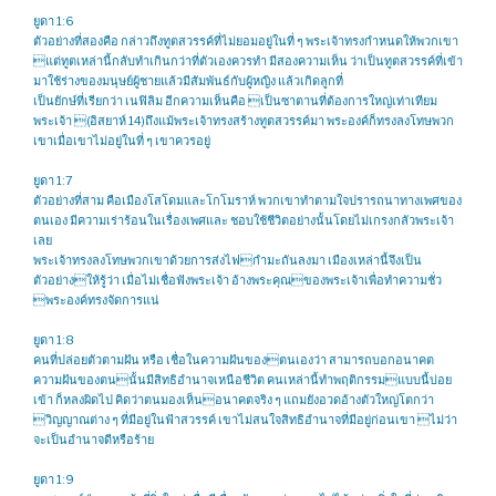
ยูดา 1:6
ตัวอย่างที่สองคือ กล่าวถึงทูตสวรรค์ที่ไม่ยอมอยู่ในที่ ๆ พระเจ้าทรงกำหนดให้พวกเขา
แต่ทูตเหล่านี้กลับทำเกินกว่าที่ตัวเองควรทำ มีสองความเห็น ว่าเป็นทูตสวรรค์ที่เข้า
มาใช้ร่างของมนุษย์ผู้ชายแล้วมีสัมพันธ์กับผู้หญิง แล้วเกิดลูกที่
เป็นยักษ์ที่เรียกว่า เนฟิลิม อีกความเห็นคือ เป็นซาตานที่ต้องการใหญ่เท่าเทียม
พระเจ้า (อิสยาห์ 14)ถึงแม้พระเจ้าทรงสร้างทูตสวรรค์มา พระองค์ก็ทรงลงโทษพวก
เขาเมื่อเขาไม่อยู่ในที่ ๆ เขาควรอยู่
ยูดา 1:7
ตัวอย่างที่สาม คือเมืองโสโดมและโกโมราห์ พวกเขาทำตามใจปรารถนาทางเพศของ
ตนเอง มีความเร่าร้อนในเรื่องเพศและ ชอบใช้ชีวิตอย่างนั้นโดยไม่เกรงกลัวพระเจ้า
เลย
พระเจ้าทรงลงโทษพวกเขาด้วยการส่งไฟกำมะถันลงมา เมืองเหล่านี้จึงเป็น
ตัวอย่างให้รู้ว่า เมื่อไม่เชื่อฟังพระเจ้า อ้างพระคุณของพระเจ้าเพื่อทำความชั่ว
พระองค์ทรงจัดการแน่
ยูดา 1:8
คนที่ปล่อยตัวตามฝัน หรือ เชื่อในความฝันของตนเองว่า สามารถบอกอนาคต
ความฝันของตนนั้นมีสิทธิอำนาจเหนือชีวิต คนเหล่านี้ทำพฤติกรรมแบบนี้บ่อย
เข้า ก็หลงผิดไป คิดว่าตนมองเห็นอนาคตจริง ๆ แถมยังอวดอ้างตัวใหญ่โตกว่า
วิญญาณต่าง ๆ ที่มีอยู่ในฟ้าสวรรค์ เขาไม่สนใจสิทธิอำนาจที่มีอยู่ก่อนเขา ไม่ว่า
จะเป็นอำนาจดีหรือร้าย
ยูดา 1:9