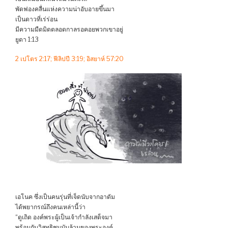
พัดฟองคลื่นแห่งความน่าอับอายขึ้นมา
เป็นดาวที่เร่ร่อน
มีความมืดมิดตลอดกาลรอคอยพวกเขาอยู่
ยูดา 1:13
2 เปโตร 2:17; ฟีลิปปี 3:19; อิสยาห์ 57:20
เอโนค ซึ่งเป็นคนรุ่นที่เจ็ดนับจากอาดัม
ได้พยากรณ์ถึงคนเหล่านี้ว่า
“ดูเถิด องค์พระผู้เป็นเจ้ากำลังเสด็จมา
พร้อมกับวิสุทธิชนนับล้านของพระองค์