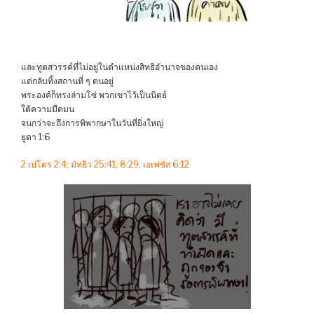
และทูตสวรรค์ที่ไม่อยู่ในตำแหน่งสิทธิอำนาจของตนเอง
แต่กลับทิ้งสถานที่ ๆ ตนอยู่
พระองค์ก็ทรงล่ามโซ่ พวกเขาไว้เป็นนิตย์
ใต้ความมืดมน
จนกว่าจะถึงการพิพากษาในวันที่ยิ่งใหญ่
ยูดา 1:6
2 เปโตร 2:4; มัทธิว 25:41; 8:29; เอเฟซัส 6:12