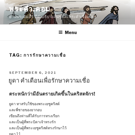
Skip
พระคำ.คอม
to
อ่านพระคัมภีร์ มีคำอธิบายสั้นๆ และพระคำเชื่อมโยง
content
Menu
TAG:
การรักษาความเชื่อ
POSTED
SEPTEMBER 6, 2021
ON
ยูดา คำเตือนเพื่อรักษาความเชื่อ
ตระหนักว่ามีอันตรายเกิดขึ้นในคริสตจักร!
ยูดา ทาสรับใช้ของพระเยซูคริสต์
และพี่ชายของยากอบ
เขียนถึงท่านที่ได้รับการทรงเรียก
และเป็นผู้ที่พระบิดาเจ้าทรงรัก
และเป็นผู้ที่พระเยซูคริสต์ทรงรักษาไว้
ยูดา 1:1