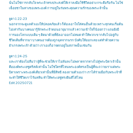
นั่นไม่ใช่การกลับใจ พระเจ้าทรงประสงค์ให้เราลงมือใช้ชีวิตอย่าง กระตือรือร้น ไม่ใช่
เฉื่อยชาในทางของพระองค์ การอยู่ในร่มพระคุณความรักของพระเจ้านั้น
ยูดา 1:22-23
นอกจากจะดูแลตัวเองให้ปลอดภัยแล้ว ก็ต้องเอาใจใส่คนอื่นด้วย เพราะทุกคนเริ่มต้น
ไม่เท่ากันบางคนมารู้จักพระเจ้าตอนอายุมากแล้ว ความเข้าใจก็น้อยกว่า แถมยังมี
การมองโลกแบบเดิม ๆ ติดมาด้วยที่ยังเอาออกไม่หมด ทำให้พวกเขากลับไปอยู่กับ
ชีวิตเดิมที่จากมา บางคนอาจต้องถูกฉุดจากนรก บังคับให้ออกเลย แต่ทำด้วยความ
ยำเกรงพระเจ้า ด้วยว่า เราเองก็อาจตกอยู่ในสภาพนั้นเช่นกัน
ยูดา 1:24-25
และเราต้องไม่ลืมว่า ผู้ที่จะช่วยให้เราไม่ล้มลง ไม่พลาดจากทางไปสู่พระบิดาเจ้านั้น
คือองค์พระเยซูคริสต์เท่านั้น ไม่ใช่ใครที่ไหนพระองค์ทรงเป็นผู้ที่จะถวายเราแด่พระ
บิดาเพราะพระองค์เดียวเท่านั้นที่มีสิทธิ ลองถามตัวเองว่า เราได้ร่วมมือกับพระเจ้าที่
จะทำให้ชีวิตเราไร้มลทิน ทำให้พระเยซูทรงยินดีได้ไหม
Edit 20250721