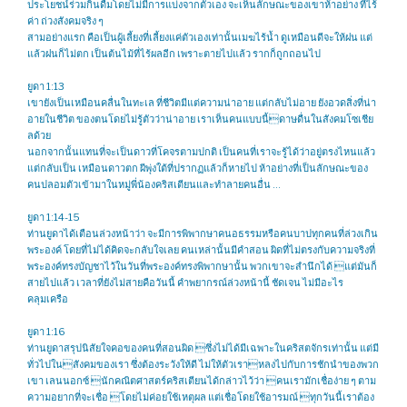
ประโยชน์ร่วมกินดื่มโดยไม่มีการแบ่งจากตัวเอง จะเห็นลักษณะของเขาห้าอย่าง ที่ไร้
ค่า ถ่วงสังคมจริง ๆ
สามอย่างแรก คือเป็นผู้เลี้ยงที่เลี้ยงแค่ตัวเองเท่านั้นเมฆไร้น้ำ ดูเหมือนดีจะให้ฝน แต่
แล้วฝนก็ไม่ตก เป็นต้นไม้ที่ไร้ผลอีก เพราะตายไปแล้ว รากก็ถูกถอนไป
ยูดา 1:13
เขายังเป็นเหมือนคลื่นในทะเล ที่ชีวิตมีแต่ความน่าอาย แต่กลับไม่อาย ยังอวดสิ่งที่น่า
อายในชีวิต ของตนโดยไม่รู้ตัวว่าน่าอาย เราเห็นคนแบบนี้ดาษดื่นในสังคมโซเชีย
ลด้วย
นอกจากนั้นแทนที่จะเป็นดาวที่โคจรตามปกติ เป็นคนที่เราจะรู้ได้ว่าอยู่ตรงไหนแล้ว
แต่กลับเป็น เหมือนดาวตก ผีพุ่งใต้ที่ปรากฏแล้วก็หายไป ห้าอย่างที่เป็นลักษณะของ
คนปลอมตัวเข้ามาในหมู่พี่น้องคริสเตียนและทำลายคนอื่น …
ยูดา 1:14-15
ท่านยูดาได้เตือนล่วงหน้าว่า จะมีการพิพากษาคนอธรรมหรือคนบาปทุกคนที่ล่วงเกิน
พระองค์ โดยที่ไม่ได้คิดจะกลับใจเลย คนเหล่านั้นมีคำสอน ผิดที่ไม่ตรงกับความจริงที่
พระองค์ทรงบัญชาไว้ในวันที่พระองค์ทรงพิพากษานั้น พวกเขาจะสำนึกได้ แต่มันก็
สายไปแล้ว เวลาที่ยังไม่สายคือวันนี้ คำพยากรณ์ล่วงหน้านี้ ชัดเจน ไม่มีอะไร
คลุมเครือ
ยูดา 1:16
ท่านยูดาสรุปนิสัยใจคอของคนที่สอนผิด ซึ่งไม่ได้มีเฉพาะในคริสตจักรเท่านั้น แต่มี
ทั่วไปในสังคมของเรา ซึ่งต้องระวังให้ดี ไม่ให้ตัวเราหลงไปกับการชักนำของพวก
เขา เลนนอกซ์ นักคณิตศาสตร์คริสเตียนได้กล่าวไว้ว่า คนเรามักเชื่อง่าย ๆ ตาม
ความอยากที่จะเชื่อ โดยไม่ค่อยใช้เหตุผล แต่เชื่อโดยใช้อารมณ์ ทุกวันนี้เราต้อง