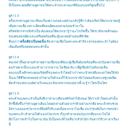
และความรักมั่นคงที่จะติดตามชีวิตของเราไปตลอดชีวิต (สดุดี 23:6) ทั้งสามประการ
นี้เป็นพระคุณที่ท่านยูดาขอให้พระเจ้าประทานแก่พี่น้องแบบทวีคูณขึ้นไป
ยูดา 1:3
ครั้งแรกท่านยูดาจะเขียนเรื่องความรอด แต่ท่านกลับรู้สึกว่าต้องเรียกให้พวกเขาต่อสู้
เพื่อความเชื่อ เพราะมีคนที่สอนผิดแอบสวมรอยเข้ามาใน
คริสตจักร ท่านจึงจำเป็น ต้องสอนให้พวกเขารู้ว่าอะไรเกิดขึ้น ให้เขาสังเกตลักษณะ
ของคนสอนผิด และเตรียมพร้อมที่จะสู้และต่อต้านคนที่ทำผิด
ที่บอกว่า
ครั้งเดียวเป็นพอนั้น
คือ ความเชื่อในพระพระดำรัส แรกของพระเจ้า ไม่ต้อง
เพิ่มเติมหรือลดทอนพระคำนั้น
ยูดา 1:4
คนเหล่านี้พยายามทำลายความเชื่อของพี่น้อง ผู้เชื่อจึงต้องพร้อมที่จะปกป้องความเชื่อ
คนร้ายพวกนี้จะแอบเข้ามา ปากหวาน ใจเชือด ลับ ๆ ที่ผู้เชื่อมักไม่สังเกตเห็น
คนแบบนี้ พลิกพระคุณบริสุทธิ์ของพระเจ้าโดยอ้างว่า พระเจ้าทรงดีและยกโทษให้ ดัง
นั้นจะใช้ชีวิตเสเพลอย่างไรตามใจตัวเองก็ได้ พวกเขายัง ไม่ยอมรับพระเยซู แต่เพิ่ม
ตัด คำของพระองค์ตามใจ ตนเอง สังเกตจากสองอย่างนี้ จะรู้ว่า ใครเป็นใคร
ยูดา 1:5
พระคำของพระเจ้าเป็นสิ่งที่เรานำมาเตือนสติกันได้เสมอ ให้เราเข้าใจพระคำนั้น
ลึกซึ้งยิ่งขึ้น ท่านยูดาเตือนโดยยกสามตัวอย่าง ตัวอย่างแรกคือ พระเจ้าทรงช่วย
อิสราเอลออกมาจากอียิปต์ก็จริง แต่เมื่อพวกเขาไม่เชื่อ บ่น สงสัยในการทรงนำ
ของพระเจ้า ทำตามใจตัวเอง พวกเขาก็ถูกทำลาย คนรุ่นแรกที่ออกมาไม่ได้
มีโอกาสเข้าไปในคานาอัน นี่เป็นพระพิโรธที่น่ากลัวนัก กันดารวิถี 14 เล่าเรื่อง
นี้