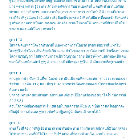
ทูตสวรรค์ฝ่ายพระเจ้าที่ยิ่งใหญ่ เมื่อมีเรื่องกับมาร ท่านเองไม่ได้กล่าวสิ่งใดที่ล่วงเกิน
มาร เพราะท่านรู้ว่า พระเจ้าจะทรงจัดการกับมารเอง ดังนั้น คนที่เข้ามาในคริสต
จักรและกล่าวถึงมาร แบบว่า เขาใหญ่กว่า เขาเก่งกว่า เขาไล่มันได้ อย่างเด็ดขาด
เราก็ต้องพิสูจน์เลยว่า มีแค่คำ หรือมีฤทธิ์ของพระเจ้าที่จะไล่ผีมารที่คอยเข้าสิงคนจริง
ๆ หรือเปล่า แต่ถ้าเป็นคนของพระเจ้าจริง เขาจะไม่อวดโอ้ เพราะฤทธิ์ที่เขามีไม่ใช่
ของเขาเอง เแต่เป็นของพระเจ้า
ยูดา 1:10
ในที่สุด คนเหล่านี้จะถูกทำลายไปเอง เพราะการโอ้อวด ยกตนข่มมารนั้น ทำไป
โดยไม่เข้าใจว่า เป็นเรื่องที่เกินความเข้าใจของเขา เขาไม่อาจเข้าใจเรื่องราวของ
โลกฝ่ายวิญญาณ ได้ดีเท่ากับมารที่เป็นวิญญาณ กลายเป็นว่าท่านยูดามองเห็นคน
พวกนี้เป็นเหมือนสัตว์ ขู่คำรามอย่างไม่มีเหตุผล ไม่กลัวอันตรายที่อยู่ตรงหน้า
ยูดา 1:11
ท่านยูดากล่าวถึงคาอินที่ฆ่าน้องชาย คาอินเป็นคนที่ท่านยอห์นกล่าวว่า งานของเขา
ชั่วร้าย (1 ยอห์น 3:12) และ ฮีบรู 11:4 บอกชัดว่า น้องชายของเขาได้ถวายเครื่องบูชา
ด้วยความเชื่อ
บาลาอัมที่รับจ้างแช่งสาปคนอิสราเอล เพื่อเงิน อ่านเรื่องของเขาได้ในกันดารวิถี
22 25 31
ส่วนโคราห์ที่ดื้อดึงต่อท่านโมเสส อยู่ในกันดารวิถี 16 เขาเป็นเลวี แต่ใจอยากจะ
เป็นผู้นำอย่างโมเสส และขัดขืน ปฏิเสธผู้นำที่พระเจ้าทรงตั้งไว้
ยูดา1:12
งานเลี้ยงนี้คือ การที่ผู้เชื่อนำอาหารมารับประทาน ร่วมกัน คนที่ขัดสนก็มีโอกาสที่จะ
ได้รับแบ่งปัน คนที่มีก็ได้โอกาสรับใช้ แต่คนที่ปลอมตัวมาก็จะฉวยโอกาส เอา