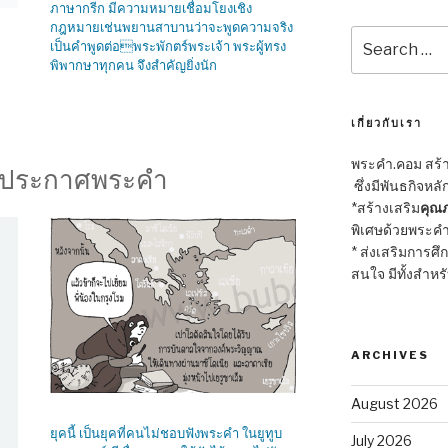
ภาษากรีก มีความหมายเชื่อมโยงเชิง
กฎหมายเช่นพยานสาบานว่าจะพูดความจริง
Search
เป็นคำพูดต่อพระพักตร์พระเจ้า พระผู้ทรง
for:
พิพากษาทุกคน จึงสำคัญยิ่งนัก
เกี่ยวกับเรา
พระคำ.คอม สร้าง
รประกาศพระคำ
ซึ่งมีพันธกิจหลั
*สร้างเสริม
คุณภ
พิเศษด้วยพระคำ
* ส่งเสริมการศึ
สนใจ มีทั้งสำหร
ARCHIVES
August 2026
ยุคนี้ เป็นยุคที่คนไม่ชอบฟังพระคำ ในยูทูบ
July 2026