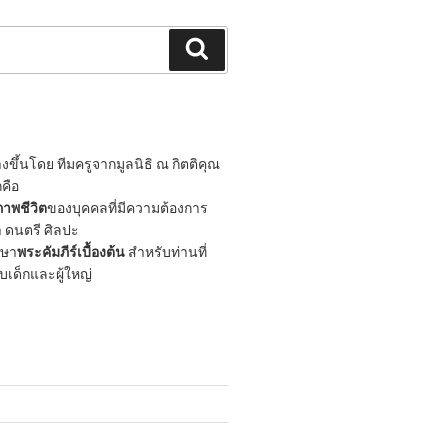
Search
ขึ้นโดย ทีมครูจากมูลนิธิ ณ กิตติคุณ
กคือ
าพชีวิต
ของบุคคลที่มีความต้องการ
 ดนตรี ศิลปะ
กษา
พระคัมภีร์เบื้องต้น
สำหรับท่านที่
ับเด็กและผู้ใหญ่