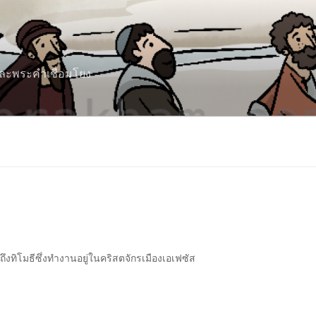
 และพระคำเชื่อมโยง
ึงทิโมธีซึ่งทำงานอยู่ในคริสตจักรเมืองเอเฟซัส