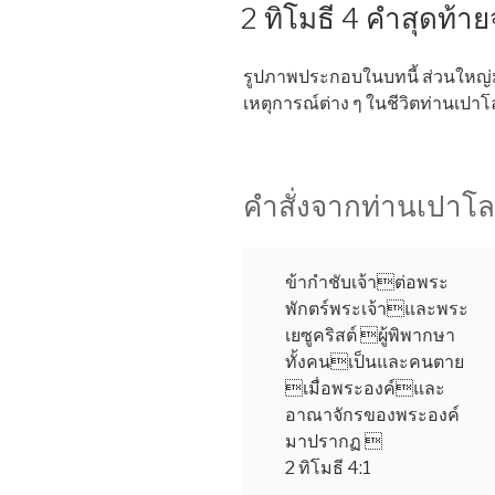
ON
2 ทิโมธี 4 คำสุดท้
รูปภาพประกอบในบทนี้ ส่วนใหญ่มา
เหตุการณ์ต่าง ๆ ในชีวิตท่านเปาโ
คำสั่งจากท่านเปาโล
ข้ากำชับเจ้าต่อพระ
พักตร์พระเจ้าและพระ
เยซูคริสต์ ผู้พิพากษา
ทั้งคนเป็นและคนตาย
เมื่อพระองค์และ
อาณาจักรของพระองค์
มาปรากฏ 
2 ทิโมธี 4:1